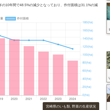
年の10年間で48.5%の減少となっており、作付面積は31.1%の減
宮崎県のいも類, 野菜の生産状況