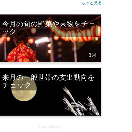
もっと見る
今月の旬の野菜や果物をチェ
ック
8月
来月の一般世帯の支出動向を
チェック
9月
Sponsored Link