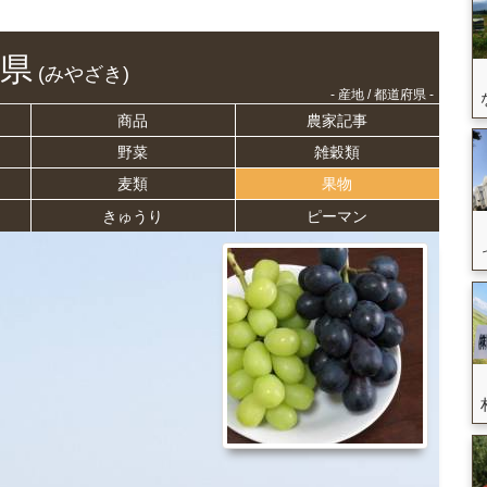
県
(みやざき)
- 産地 / 都道府県 -
商品
農家記事
野菜
雑穀類
麦類
果物
きゅうり
ピーマン