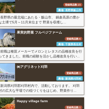
登録商品数:15
農場: 長野県飯山市
長野県の最北端にあたる・飯山市、 鍋倉高原の豊か
な土壌で5月～11月末位まで 野菜を収穫し...
果実的野菜 フルベジファーム
登録商品数:6
農場: 千葉県長生村
前職は種苗メーカーでメロンとレタスの品種改良を行
ってきました。前職の経験を活かし品種改良を行い...
㈱アグリネット刈羽
登録商品数:1
農場: 新潟県刈羽村
新潟県刈羽郡刈羽村内で、活動しております。 刈羽
村の広大な平場での稲づくりをはじめ、野菜作り...
Happy village farm
登録商品数:1