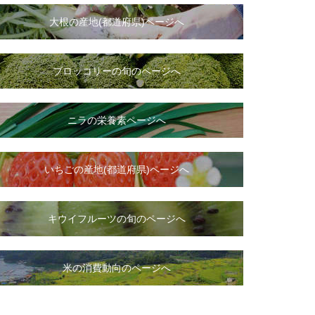
大根
の
産地(都道府県)ページへ
ブロッコリーの旬のページへ
ニラ
の
栄養素ページへ
いちご
の
産地(都道府県)ページへ
キウイフルーツの旬のページへ
米の消費動向のページへ