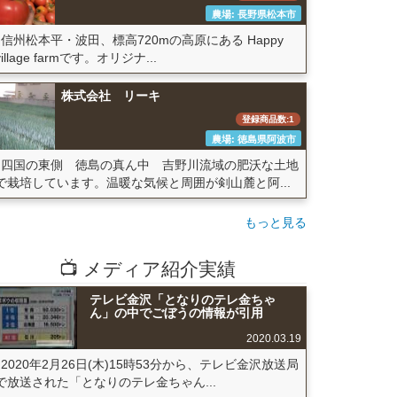
農場: 長野県松本市
信州松本平・波田、標高720mの高原にある Happy
village farmです。オリジナ...
株式会社 リーキ
登録商品数:1
農場: 徳島県阿波市
四国の東側 徳島の真ん中 吉野川流域の肥沃な土地
で栽培しています。温暖な気候と周囲が剣山麓と阿...
もっと見る
📺 メディア紹介実績
テレビ金沢「となりのテレ金ちゃ
ん」の中でごぼうの情報が引用
2020.03.19
2020年2月26日(木)15時53分から、テレビ金沢放送局
で放送された「となりのテレ金ちゃん...