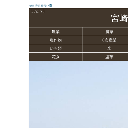
45
都道府県番号:
[ ぶどう ]
宮崎
農業
農家
農作物
6次産業
いも類
米
花き
里芋