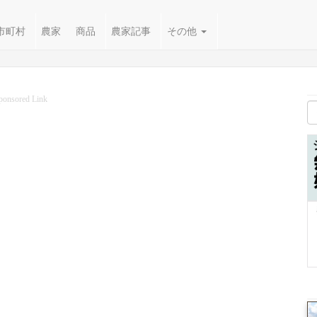
市町村
農家
商品
農家記事
その他
ponsored Link