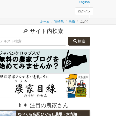
English
ログイン
ホーム
宮崎県
果物
ぶどう
🔎 サイト内検索
検索
👨👩 注目の農家さん
なべくら高原 ひぐらし農場・木内順一