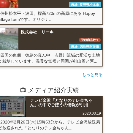
農場: 長野県松本市
信州松本平・波田、標高720mの高原にある Happy
village farmです。オリジナ...
株式会社 リーキ
登録商品数:1
農場: 徳島県阿波市
四国の東側 徳島の真ん中 吉野川流域の肥沃な土地
で栽培しています。温暖な気候と周囲が剣山麓と阿...
もっと見る
📺 メディア紹介実績
テレビ金沢「となりのテレ金ちゃ
ん」の中でごぼうの情報が引用
2020.03.19
2020年2月26日(木)15時53分から、テレビ金沢放送局
で放送された「となりのテレ金ちゃん...