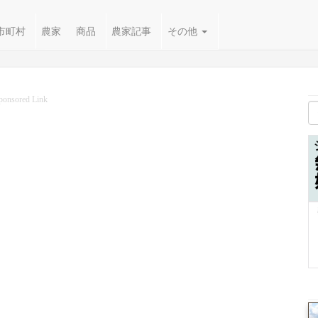
市町村
農家
商品
農家記事
その他
ponsored Link