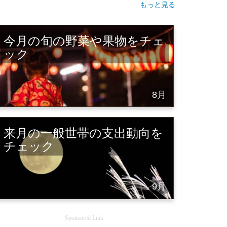
もっと見る
今月の旬の野菜や果物をチェ
ック
8月
来月の一般世帯の支出動向を
チェック
9月
Sponsored Link