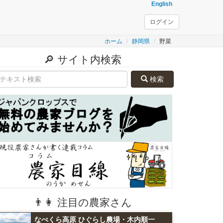
English
ログイン
ホーム
静岡県
野菜
🔎 サイト内検索
検索
👨👩 注目の農家さん
なべくら高原 ひぐらし農場・木内順一