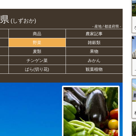
県
(しずおか)
- 産地 / 都道府県 -
商品
農家記事
野菜
雑穀類
麦類
果物
チンゲン菜
みかん
ばら(切り花)
観葉植物