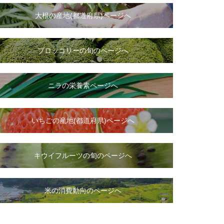
大根
の
産地(都道府県)ページへ
ブロッコリーの旬のページへ
ニラ
の
栄養素ページへ
いちご
の
産地(都道府県)ページへ
キウイフルーツの旬のページへ
米の消費動向のページへ