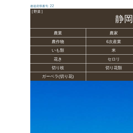
22
都道府県番号:
[ 野菜 ]
静岡
農業
農家
農作物
6次産業
いも類
米
花き
セロリ
切り枝
切り花類
ガーベラ(切り花)