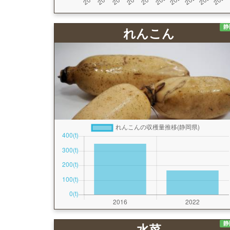
静
れんこん
静
水菜