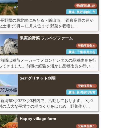
登録商品数:15
農場: 長野県飯山市
長野県の最北端にあたる・飯山市、 鍋倉高原の豊か
な土壌で5月～11月末位まで 野菜を収穫し...
果実的野菜 フルベジファーム
登録商品数:6
農場: 千葉県長生村
前職は種苗メーカーでメロンとレタスの品種改良を行
ってきました。前職の経験を活かし品種改良を行い...
㈱アグリネット刈羽
登録商品数:1
農場: 新潟県刈羽村
新潟県刈羽郡刈羽村内で、活動しております。 刈羽
村の広大な平場での稲づくりをはじめ、野菜作り...
Happy village farm
登録商品数:1