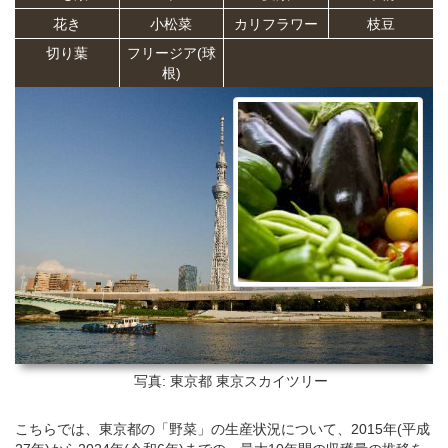
花き
小松菜
カリフラワー
枝豆
切り葉
フリージア(球
根)
写真: 東京都
東京スカイツリー
こちらでは、東京都の「野菜」の生産状況について、2015年(平成