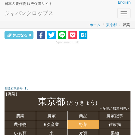
English
日本の農作物 販売促進サイト
ジャパンクロップス
Toggl
navig
ホーム
東京都
野菜
気になる
0
Sponsored Link
13
都道府県番号:
[ 野菜 ]
東京都
(とうきょう)
- 産地 / 都道府県 -
農業
農家
商品
農家記事
農作物
6次産業
野菜
雑穀類
いも類
米
麦類
果物