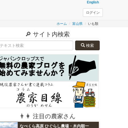
English
ログイン
ホーム
富山県
いも類
🔎 サイト内検索
検索
👨👩 注目の農家さん
なべくら高原 ひぐらし農場・木内順一