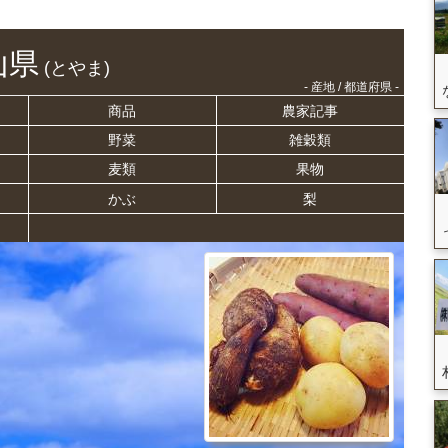
山県
(とやま)
- 産地 / 都道府県 -
商品
農家記事
野菜
雑穀類
麦類
果物
かぶ
梨