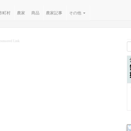
市町村
農家
商品
農家記事
その他
ponsored Link