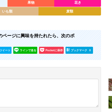
果物
花き
いも類
麦類
 』のページに興味を持たれたら、次のボ
ツイート
ラインで送る
Pocketに保存
ブックマーク
0