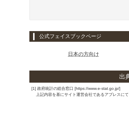
公式フェイスブックページ
日本の方向け
出
[1] 政府統計の総合窓口 [https://www.e-stat.go.jp/]
上記内容を基にサイト運営会社であるアプレスにて