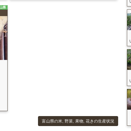
山県
富山県の米, 野菜, 果物, 花きの生産状況