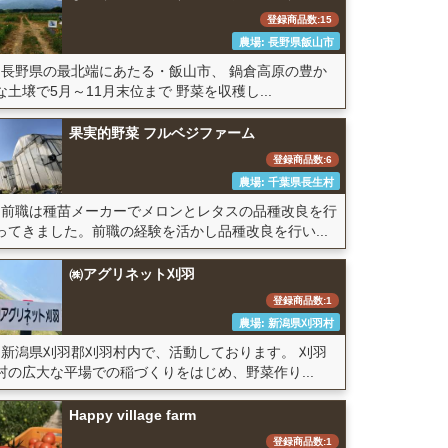
登録商品数:15
農場: 長野県飯山市
長野県の最北端にあたる・飯山市、 鍋倉高原の豊か
な土壌で5月～11月末位まで 野菜を収穫し...
果実的野菜 フルベジファーム
登録商品数:6
農場: 千葉県長生村
前職は種苗メーカーでメロンとレタスの品種改良を行
ってきました。前職の経験を活かし品種改良を行い...
㈱アグリネット刈羽
登録商品数:1
農場: 新潟県刈羽村
新潟県刈羽郡刈羽村内で、活動しております。 刈羽
村の広大な平場での稲づくりをはじめ、野菜作り...
Happy village farm
登録商品数:1