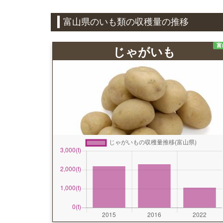
富山県のいも類の収穫量の推移
富
じゃがいも