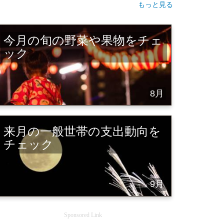
もっと見る
今月の旬の野菜や果物をチェ
ック
8月
来月の一般世帯の支出動向を
チェック
9月
Sponsored Link