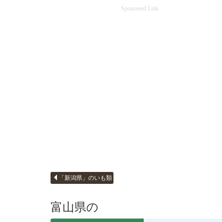
Sponsored Link
「新潟県」のいも類
富山県の