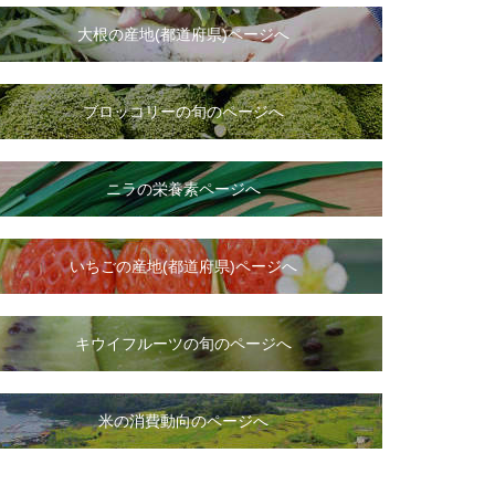
大根
の
産地(都道府県)ページへ
ブロッコリーの旬のページへ
ニラ
の
栄養素ページへ
いちご
の
産地(都道府県)ページへ
キウイフルーツの旬のページへ
米の消費動向のページへ