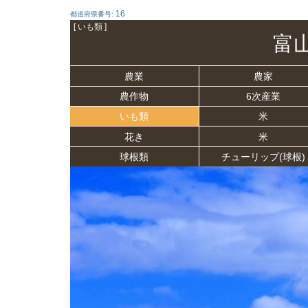
16
都道府県番号:
[ いも類 ]
富
農業
農家
農作物
6次産業
いも類
米
花き
米
球根類
チューリップ(球根)