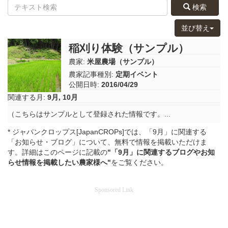
検索
並び替え
稲刈り体験（サンプル）
農家:
米屋農場（サンプル）
農家記事種別:
定期イベント
公開日時:
2016/04/29
関連する月:
9月
,
10月
（こちらはサンプルとして登録された情報です。...
* ジャパンクロップス[JapanCROPs]では、「9月」に関連する
「お知らせ・ブログ」について、無料で情報を掲載いただけま
す。詳細はこのページに記載の
"「9月」に関連するブログやお知
らせ情報を掲載したい農家様へ"
をご覧ください。
Sponsored Link