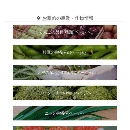
🏮 お薦めの農業・作物情報
りんごの品種(種類)ページへ
枝豆の栄養素のページへ
大根
の
産地(都道府県)ページへ
ブロッコリーの旬のページへ
ニラ
の
栄養素ページへ