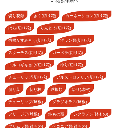
🌷 花き詳細へ
切り花類
きく(切り花)
カーネーション(切り花)
ばら(切り花)
りんどう(切り花)
宿根かすみそう(切り花)
洋ラン類(切り花)
スターチス(切り花)
ガーベラ(切り花)
トルコギキョウ(切り花)
ゆり(切り花)
チューリップ(切り花)
アルストロメリア(切り花)
切り葉
切り枝
球根類
ゆり(球根)
チューリップ(球根)
グラジオラス(球根)
フリージア(球根)
鉢もの類
シクラメン(鉢もの)
プリムラ類(鉢もの)
ベゴニア類(鉢もの)