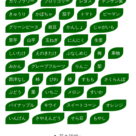
カリフラワー
ブロッコリー
レタス
チンゲン菜
きゅうり
かぼちゃ
茄子
トマト
ピーマン
グリーンピース
枝豆
かんしょ
じゃがいも
里芋
山芋
玉ねぎ
にんにく
生姜
しいたけ
えのきたけ
ぶなしめじ
梅
果物
みかん
グレープフルーツ
りんご
梨
西洋なし
柿
びわ
桃
すもも
さくらんぼ
ぶどう
栗
いちご
メロン
すいか
パイナップル
キウイ
スイートコーン
オレンジ
いんげん
さやえんどう
そら豆
もやし