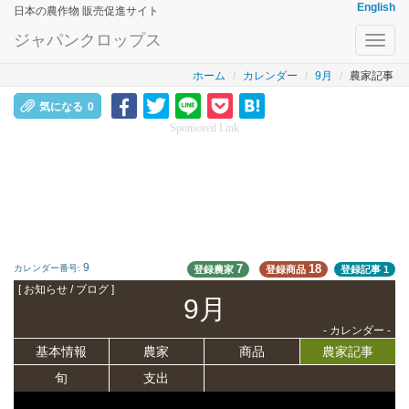
English
日本の農作物 販売促進サイト
ジャパンクロップス
Toggl
navig
ホーム
カレンダー
9月
農家記事
気になる
0
Sponsored Link
9
7
18
カレンダー番号:
登録農家
登録商品
登録記事
1
[ お知らせ / ブログ ]
9月
- カレンダー -
基本情報
農家
商品
農家記事
旬
支出