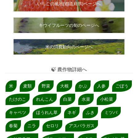
いちご
の
産地(都道府県)ページへ
キウイフルーツの旬のページへ
米の消費動向のページへ
🍃 農作物詳細へ
米
麦類
野菜
大根
かぶ
人参
ごぼう
たけのこ
れんこん
白菜
水菜
小松菜
キャベツ
ほうれん草
ネギ
ふき
ミツバ
春菊
ニラ
セロリ
アスパラガス