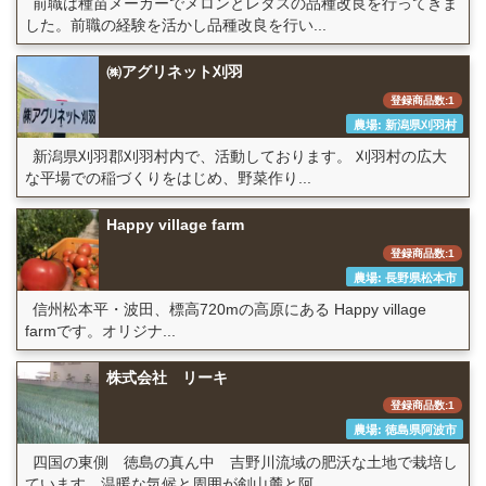
前職は種苗メーカーでメロンとレタスの品種改良を行ってきま
した。前職の経験を活かし品種改良を行い...
㈱アグリネット刈羽
登録商品数:1
農場: 新潟県刈羽村
新潟県刈羽郡刈羽村内で、活動しております。 刈羽村の広大
な平場での稲づくりをはじめ、野菜作り...
Happy village farm
登録商品数:1
農場: 長野県松本市
信州松本平・波田、標高720mの高原にある Happy village
farmです。オリジナ...
株式会社 リーキ
登録商品数:1
農場: 徳島県阿波市
四国の東側 徳島の真ん中 吉野川流域の肥沃な土地で栽培し
ています。温暖な気候と周囲が剣山麓と阿...