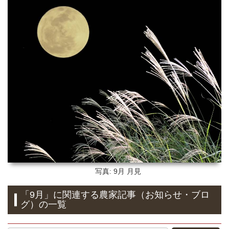
写真: 9月
月見
「9月」
に関連する
農家記事（お知らせ・ブロ
グ）
の
一覧