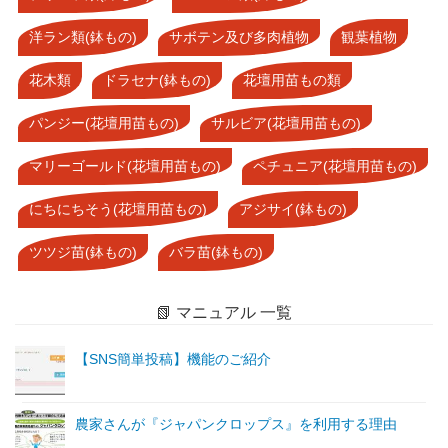
洋ラン類(鉢もの)
サボテン及び多肉植物
観葉植物
花木類
ドラセナ(鉢もの)
花壇用苗もの類
パンジー(花壇用苗もの)
サルビア(花壇用苗もの)
マリーゴールド(花壇用苗もの)
ペチュニア(花壇用苗もの)
にちにちそう(花壇用苗もの)
アジサイ(鉢もの)
ツツジ苗(鉢もの)
バラ苗(鉢もの)
📗 マニュアル 一覧
【SNS簡単投稿】機能のご紹介
農家さんが『ジャパンクロップス』を利用する理由