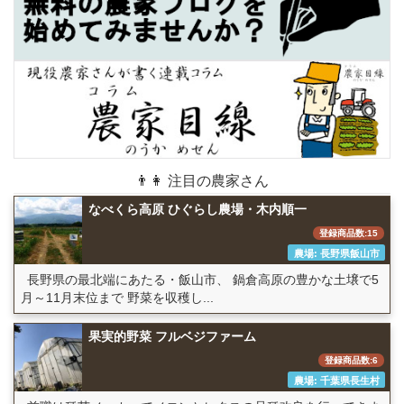
👨👩 注目の農家さん
なべくら高原 ひぐらし農場・木内順一
登録商品数:15
農場: 長野県飯山市
長野県の最北端にあたる・飯山市、 鍋倉高原の豊かな土壌で5
月～11月末位まで 野菜を収穫し...
果実的野菜 フルベジファーム
登録商品数:6
農場: 千葉県長生村