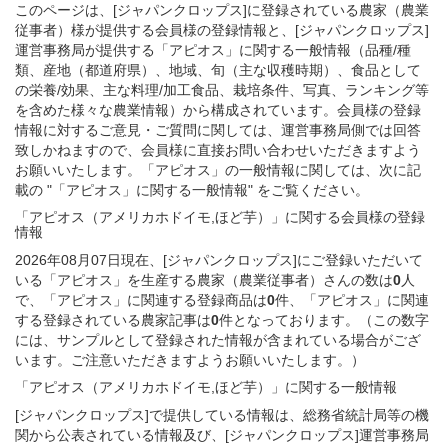
このページは、[ジャパンクロップス]に登録されている農家（農業
従事者）様が提供する会員様の登録情報と、[ジャパンクロップス]
運営事務局が提供する「アピオス」に関する一般情報（品種/種
類、産地（都道府県）、地域、旬（主な収穫時期）、食品として
の栄養/効果、主な料理/加工食品、栽培条件、写真、ランキング等
を含めた様々な農業情報）から構成されています。会員様の登録
情報に対するご意見・ご質問に関しては、運営事務局側では回答
致しかねますので、会員様に直接お問い合わせいただきますよう
お願いいたします。「アピオス」の一般情報に関しては、次に記
載の "「アピオス」に関する一般情報" をご覧ください。
「アピオス（アメリカホドイモ,ほど芋）」
に関する
会員様
の
登録
情報
2026年08月07日現在、[ジャパンクロップス]にご登録いただいて
いる「アピオス」を生産する農家（農業従事者）さんの数は
0
人
で、「アピオス」に関連する登録商品は
0
件、「アピオス」に関連
する登録されている農家記事は
0
件となっております。（この数字
には、サンプルとして登録された情報が含まれている場合がござ
います。ご注意いただきますようお願いいたします。）
「アピオス（アメリカホドイモ,ほど芋）」
に関する
一般
情報
[ジャパンクロップス]で提供している情報は、総務省統計局等の機
関から公表されている情報及び、[ジャパンクロップス]運営事務局