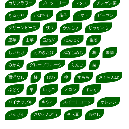
カリフラワー
ブロッコリー
レタス
チンゲン菜
きゅうり
かぼちゃ
茄子
トマト
ピーマン
グリーンピース
枝豆
かんしょ
じゃがいも
里芋
山芋
玉ねぎ
にんにく
生姜
しいたけ
えのきたけ
ぶなしめじ
梅
果物
みかん
グレープフルーツ
りんご
梨
西洋なし
柿
びわ
桃
すもも
さくらんぼ
ぶどう
栗
いちご
メロン
すいか
パイナップル
キウイ
スイートコーン
オレンジ
いんげん
さやえんどう
そら豆
もやし