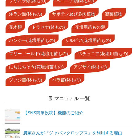
プリムラ類(鉢もの)
ベゴニア類(鉢もの)
洋ラン類(鉢もの)
サボテン及び多肉植物
観葉植物
花木類
ドラセナ(鉢もの)
花壇用苗もの類
パンジー(花壇用苗もの)
サルビア(花壇用苗もの)
マリーゴールド(花壇用苗もの)
ペチュニア(花壇用苗もの)
にちにちそう(花壇用苗もの)
アジサイ(鉢もの)
ツツジ苗(鉢もの)
バラ苗(鉢もの)
📗 マニュアル 一覧
【SNS簡単投稿】機能のご紹介
農家さんが『ジャパンクロップス』を利用する理由