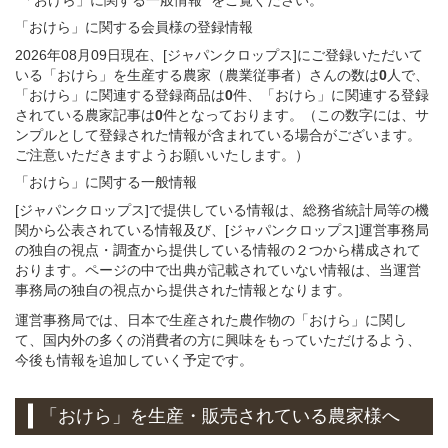
「おけら」
に関する
会員様
の
登録
情報
2026年08月09日現在、[ジャパンクロップス]にご登録いただいて
いる「おけら」を生産する農家（農業従事者）さんの数は
0
人で、
「おけら」に関連する登録商品は
0
件、「おけら」に関連する登録
されている農家記事は
0
件となっております。（この数字には、サ
ンプルとして登録された情報が含まれている場合がございます。
ご注意いただきますようお願いいたします。）
「おけら」
に関する
一般
情報
[ジャパンクロップス]で提供している情報は、総務省統計局等の機
関から公表されている情報及び、[ジャパンクロップス]運営事務局
の独自の視点・調査から提供している情報の２つから構成されて
おります。ページの中で出典が記載されていない情報は、当運営
事務局の独自の視点から提供された情報となります。
運営事務局では、日本で生産された農作物の「おけら」に関し
て、国内外の多くの消費者の方に興味をもっていただけるよう、
今後も情報を追加していく予定です。
「おけら」
を
生産・販売されている
農家様へ