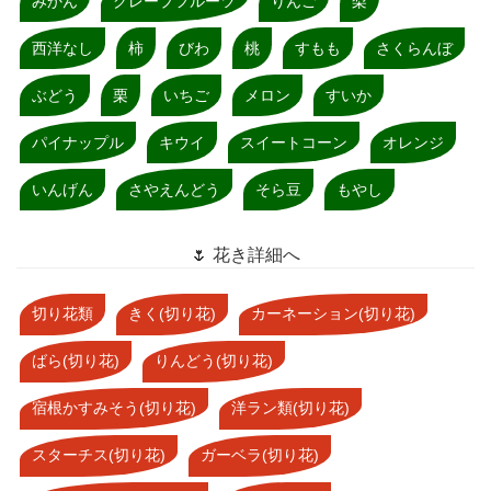
みかん
グレープフルーツ
りんご
梨
西洋なし
柿
びわ
桃
すもも
さくらんぼ
ぶどう
栗
いちご
メロン
すいか
パイナップル
キウイ
スイートコーン
オレンジ
いんげん
さやえんどう
そら豆
もやし
🌷 花き詳細へ
切り花類
きく(切り花)
カーネーション(切り花)
ばら(切り花)
りんどう(切り花)
宿根かすみそう(切り花)
洋ラン類(切り花)
スターチス(切り花)
ガーベラ(切り花)