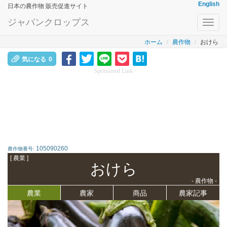
English
日本の農作物 販売促進サイト
ジャパンクロップス
Toggl
navig
ホーム
農作物
おけら
気になる
0
Sponsored Link
105090260
農作物番号:
[ 農業 ]
おけら
- 農作物 -
農業
農家
商品
農家記事