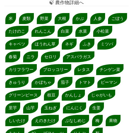
🍃 農作物詳細へ
米
麦類
野菜
大根
かぶ
人参
ごぼう
たけのこ
れんこん
白菜
水菜
小松菜
キャベツ
ほうれん草
ネギ
ふき
ミツバ
春菊
ニラ
セロリ
アスパラガス
カリフラワー
ブロッコリー
レタス
チンゲン菜
きゅうり
かぼちゃ
茄子
トマト
ピーマン
グリーンピース
枝豆
かんしょ
じゃがいも
里芋
山芋
玉ねぎ
にんにく
生姜
しいたけ
えのきたけ
ぶなしめじ
梅
果物