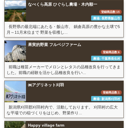
なべくら高原 ひぐらし農場・木内順一
登録商品数:15
農場: 長野県飯山市
長野県の最北端にあたる・飯山市、 鍋倉高原の豊かな土壌で5
月～11月末位まで 野菜を収穫し...
果実的野菜 フルベジファーム
登録商品数:6
農場: 千葉県長生村
前職は種苗メーカーでメロンとレタスの品種改良を行ってきま
した。前職の経験を活かし品種改良を行い...
㈱アグリネット刈羽
登録商品数:1
農場: 新潟県刈羽村
新潟県刈羽郡刈羽村内で、活動しております。 刈羽村の広大
な平場での稲づくりをはじめ、野菜作り...
Happy village farm