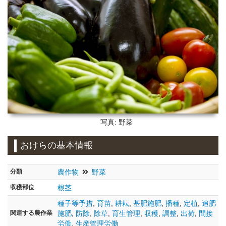
写真: 野菜
おけらの基本情報
分類
農作物
野菜
収穫部位
根茎
種子等予措
,
育苗
,
耕耘
,
基肥施肥
,
播種
,
定植
,
追肥
関連する農作業
施肥
,
防除
,
除草
,
育生管理
,
収穫
,
調整
,
出荷
,
間接
労働
,
生産管理労働