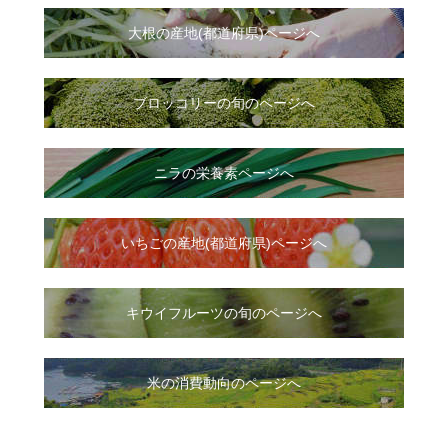
大根
の
産地(都道府県)ページへ
ブロッコリーの旬のページへ
ニラ
の
栄養素ページへ
いちご
の
産地(都道府県)ページへ
キウイフルーツの旬のページへ
米の消費動向のページへ