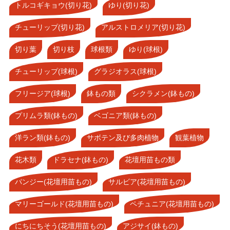
トルコギキョウ(切り花)
ゆり(切り花)
チューリップ(切り花)
アルストロメリア(切り花)
切り葉
切り枝
球根類
ゆり(球根)
チューリップ(球根)
グラジオラス(球根)
フリージア(球根)
鉢もの類
シクラメン(鉢もの)
プリムラ類(鉢もの)
ベゴニア類(鉢もの)
洋ラン類(鉢もの)
サボテン及び多肉植物
観葉植物
花木類
ドラセナ(鉢もの)
花壇用苗もの類
パンジー(花壇用苗もの)
サルビア(花壇用苗もの)
マリーゴールド(花壇用苗もの)
ペチュニア(花壇用苗もの)
にちにちそう(花壇用苗もの)
アジサイ(鉢もの)