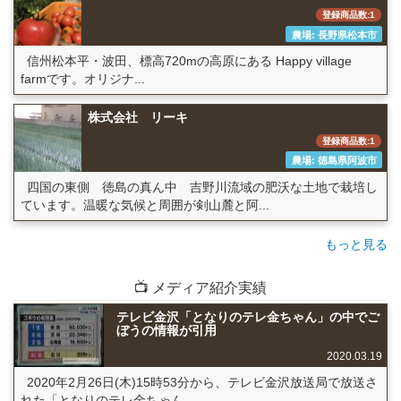
登録商品数:1
農場: 長野県松本市
信州松本平・波田、標高720mの高原にある Happy village
farmです。オリジナ...
株式会社 リーキ
登録商品数:1
農場: 徳島県阿波市
四国の東側 徳島の真ん中 吉野川流域の肥沃な土地で栽培し
ています。温暖な気候と周囲が剣山麓と阿...
もっと見る
📺 メディア紹介実績
テレビ金沢「となりのテレ金ちゃん」の中でご
ぼうの情報が引用
2020.03.19
2020年2月26日(木)15時53分から、テレビ金沢放送局で放送さ
れた「となりのテレ金ちゃん...