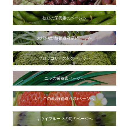
枝豆の栄養素のページへ
大根
の
産地(都道府県)ページへ
ブロッコリーの旬のページへ
ニラ
の
栄養素ページへ
いちご
の
産地(都道府県)ページへ
キウイフルーツの旬のページへ