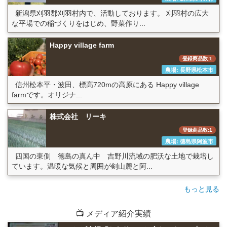
新潟県刈羽郡刈羽村内で、活動しております。 刈羽村の広大
な平場での稲づくりをはじめ、野菜作り...
Happy village farm
登録商品数:1
農場: 長野県松本市
信州松本平・波田、標高720mの高原にある Happy village
farmです。オリジナ...
株式会社 リーキ
登録商品数:1
農場: 徳島県阿波市
四国の東側 徳島の真ん中 吉野川流域の肥沃な土地で栽培し
ています。温暖な気候と周囲が剣山麓と阿...
もっと見る
📺 メディア紹介実績