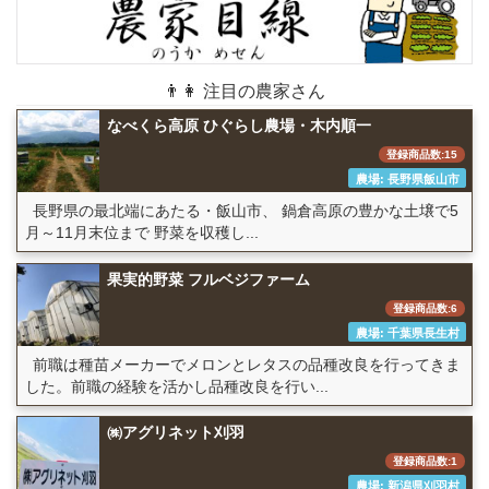
👨👩 注目の農家さん
なべくら高原 ひぐらし農場・木内順一
登録商品数:15
農場: 長野県飯山市
長野県の最北端にあたる・飯山市、 鍋倉高原の豊かな土壌で5
月～11月末位まで 野菜を収穫し...
果実的野菜 フルベジファーム
登録商品数:6
農場: 千葉県長生村
前職は種苗メーカーでメロンとレタスの品種改良を行ってきま
した。前職の経験を活かし品種改良を行い...
㈱アグリネット刈羽
登録商品数:1
農場: 新潟県刈羽村