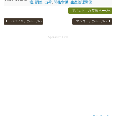
穫
,
調整
,
出荷
,
間接労働
,
生産管理労働
「アボカド」の 英語 ページへ
「パパイヤ」のページへ
「マンゴー」のページへ
Sponsored Link