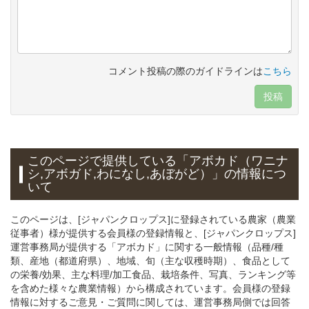
コメント投稿の際のガイドラインは
こちら
投稿
このページで提供している
「アボカド（ワニナ
シ,アボガド,わになし,あぼがど）」
の情報につ
いて
このページは、[ジャパンクロップス]に登録されている農家（農業
従事者）様が提供する会員様の登録情報と、[ジャパンクロップス]
運営事務局が提供する「アボカド」に関する一般情報（品種/種
類、産地（都道府県）、地域、旬（主な収穫時期）、食品として
の栄養/効果、主な料理/加工食品、栽培条件、写真、ランキング等
を含めた様々な農業情報）から構成されています。会員様の登録
情報に対するご意見・ご質問に関しては、運営事務局側では回答