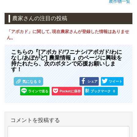
農作物一覧
農家さんの注目の投稿
「アボカド」に関して, 現在農家さんが登録した情報はありませ
ん。
こちらの『[アボカド/ワニナシ/アボガド/わに
なし/あぼがど] 農業情報 』のページに興味を
持たれたら、次のボタンで応援お願いしま
す！
シェア
ツイート
気になる
0
ラインで送る
Pocketに保存
ブックマーク
0
コメントを投稿する