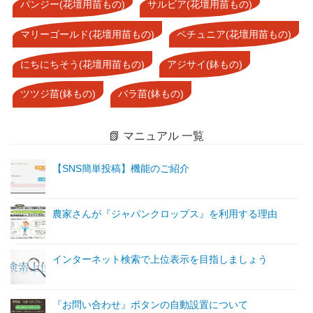
パンジー(花壇用苗もの)
サルビア(花壇用苗もの)
マリーゴールド(花壇用苗もの)
ペチュニア(花壇用苗もの)
にちにちそう(花壇用苗もの)
アジサイ(鉢もの)
ツツジ苗(鉢もの)
バラ苗(鉢もの)
📗 マニュアル 一覧
【SNS簡単投稿】機能のご紹介
農家さんが『ジャパンクロップス』を利用する理由
インターネット検索で上位表示を目指しましょう
『お問い合わせ』ボタンの自動設置について