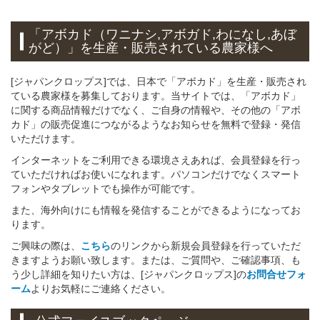
「アボカド（ワニナシ,アボガド,わになし,あぼ
がど）」
を
生産・販売されている
農家様へ
[ジャパンクロップス]では、日本で「アボカド」を生産・販売され
ている農家様を募集しております。当サイトでは、「アボカド」
に関する商品情報だけでなく、ご自身の情報や、その他の「アボ
カド」の販売促進につながるようなお知らせを無料で登録・発信
いただけます。
インターネットをご利用できる環境さえあれば、会員登録を行っ
ていただければお使いになれます。パソコンだけでなくスマート
フォンやタブレットでも操作が可能です。
また、海外向けにも情報を発信することができるようになってお
ります。
ご興味の際は、
こちら
のリンクから新規会員登録を行っていただ
きますようお願い致します。または、ご質問や、ご確認事項、も
う少し詳細を知りたい方は、[ジャパンクロップス]の
お問合せフォ
ーム
よりお気軽にご連絡ください。