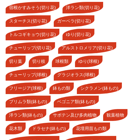
宿根かすみそう(切り花)
洋ラン類(切り花)
スターチス(切り花)
ガーベラ(切り花)
トルコギキョウ(切り花)
ゆり(切り花)
チューリップ(切り花)
アルストロメリア(切り花)
切り葉
切り枝
球根類
ゆり(球根)
チューリップ(球根)
グラジオラス(球根)
フリージア(球根)
鉢もの類
シクラメン(鉢もの)
プリムラ類(鉢もの)
ベゴニア類(鉢もの)
洋ラン類(鉢もの)
サボテン及び多肉植物
観葉植物
花木類
ドラセナ(鉢もの)
花壇用苗もの類