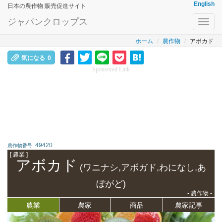
English
日本の農作物 販売促進サイト
ジャパンクロップス
Toggl
navig
ホーム
農作物
アボカド
気になる
0
Sponsored Link
49420
農作物番号:
[ 農業 ]
アボカド
(ワニナシ,アボガド,わになし,あ
ぼがど)
- 農作物 -
農業
農家
商品
農家記事