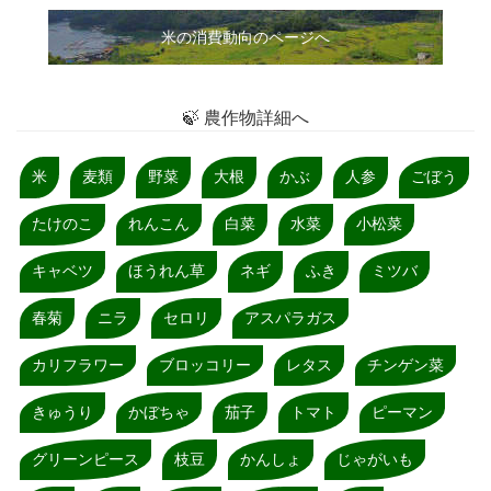
米の消費動向のページへ
🍃 農作物詳細へ
米
麦類
野菜
大根
かぶ
人参
ごぼう
たけのこ
れんこん
白菜
水菜
小松菜
キャベツ
ほうれん草
ネギ
ふき
ミツバ
春菊
ニラ
セロリ
アスパラガス
カリフラワー
ブロッコリー
レタス
チンゲン菜
きゅうり
かぼちゃ
茄子
トマト
ピーマン
グリーンピース
枝豆
かんしょ
じゃがいも