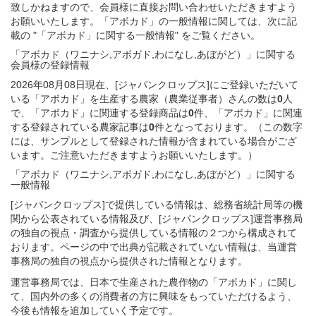
致しかねますので、会員様に直接お問い合わせいただきますよう
お願いいたします。「アボカド」の一般情報に関しては、次に記
載の "「アボカド」に関する一般情報" をご覧ください。
「アボカド（ワニナシ,アボガド,わになし,あぼがど）」
に関する
会員様
の
登録
情報
2026年08月08日現在、[ジャパンクロップス]にご登録いただいて
いる「アボカド」を生産する農家（農業従事者）さんの数は
0
人
で、「アボカド」に関連する登録商品は
0
件、「アボカド」に関連
する登録されている農家記事は
0
件となっております。（この数字
には、サンプルとして登録された情報が含まれている場合がござ
います。ご注意いただきますようお願いいたします。）
「アボカド（ワニナシ,アボガド,わになし,あぼがど）」
に関する
一般
情報
[ジャパンクロップス]で提供している情報は、総務省統計局等の機
関から公表されている情報及び、[ジャパンクロップス]運営事務局
の独自の視点・調査から提供している情報の２つから構成されて
おります。ページの中で出典が記載されていない情報は、当運営
事務局の独自の視点から提供された情報となります。
運営事務局では、日本で生産された農作物の「アボカド」に関し
て、国内外の多くの消費者の方に興味をもっていただけるよう、
今後も情報を追加していく予定です。