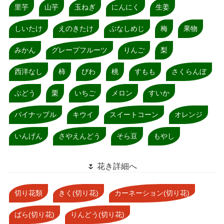
里芋
山芋
玉ねぎ
にんにく
生姜
しいたけ
えのきたけ
ぶなしめじ
梅
果物
みかん
グレープフルーツ
りんご
梨
西洋なし
柿
びわ
桃
すもも
さくらんぼ
ぶどう
栗
いちご
メロン
すいか
パイナップル
キウイ
スイートコーン
オレンジ
いんげん
さやえんどう
そら豆
もやし
🌷 花き詳細へ
切り花類
きく(切り花)
カーネーション(切り花)
ばら(切り花)
りんどう(切り花)