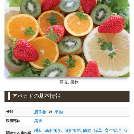
写真: 果物
アボカドの基本情報
分類
農作物
果物
収穫部位
果実
耕耘
,
基肥施肥
,
追肥施肥
,
防除
,
除草
,
育生管理
,
収
関連する農作業