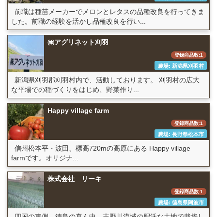
前職は種苗メーカーでメロンとレタスの品種改良を行ってきま
した。前職の経験を活かし品種改良を行い...
㈱アグリネット刈羽
登録商品数:1
農場: 新潟県刈羽村
新潟県刈羽郡刈羽村内で、活動しております。 刈羽村の広大
な平場での稲づくりをはじめ、野菜作り...
Happy village farm
登録商品数:1
農場: 長野県松本市
信州松本平・波田、標高720mの高原にある Happy village
farmです。オリジナ...
株式会社 リーキ
登録商品数:1
農場: 徳島県阿波市
四国の東側 徳島の真ん中 吉野川流域の肥沃な土地で栽培し