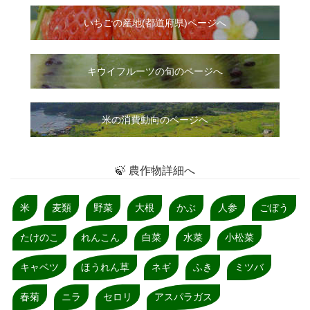
いちご
の
産地(都道府県)ページへ
キウイフルーツの旬のページへ
米の消費動向のページへ
🍃 農作物詳細へ
米
麦類
野菜
大根
かぶ
人参
ごぼう
たけのこ
れんこん
白菜
水菜
小松菜
キャベツ
ほうれん草
ネギ
ふき
ミツバ
春菊
ニラ
セロリ
アスパラガス