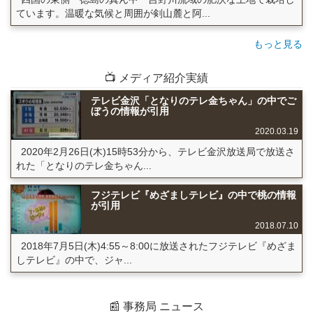
ています。温暖な気候と周囲が剣山麓と阿...
もっと見る
📺 メディア紹介実績
テレビ金沢「となりのテレ金ちゃん」の中でご
ぼうの情報が引用
2020.03.19
2020年2月26日(木)15時53分から、テレビ金沢放送局で放送さ
れた「となりのテレ金ちゃん...
フジテレビ『めざましテレビ』の中で桃の情報
が引用
2018.07.10
2018年7月5日(木)4:55～8:00に放送されたフジテレビ『めざま
しテレビ』の中で、ジャ...
📰 事務局 ニュース