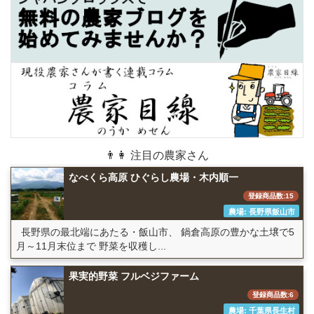
👨👩 注目の農家さん
なべくら高原 ひぐらし農場・木内順一
登録商品数:15
農場: 長野県飯山市
長野県の最北端にあたる・飯山市、 鍋倉高原の豊かな土壌で5
月～11月末位まで 野菜を収穫し...
果実的野菜 フルベジファーム
登録商品数:6
農場: 千葉県長生村