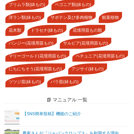
プリムラ類(鉢もの)
ベゴニア類(鉢もの)
洋ラン類(鉢もの)
サボテン及び多肉植物
観葉植物
花木類
ドラセナ(鉢もの)
花壇用苗もの類
パンジー(花壇用苗もの)
サルビア(花壇用苗もの)
マリーゴールド(花壇用苗もの)
ペチュニア(花壇用苗もの)
にちにちそう(花壇用苗もの)
アジサイ(鉢もの)
ツツジ苗(鉢もの)
バラ苗(鉢もの)
📗 マニュアル 一覧
【SNS簡単投稿】機能のご紹介
農家さんが『ジャパンクロップス』を利用する理由