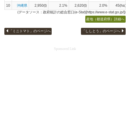
10
沖縄県
2,950(t)
2.1%
2,620(t)
2.0%
45(ha)
(データソース：政府統計の総合窓口(e-Stat)[https://www.e-stat.go.jp/])
産地（都道府県）詳細へ
「ミニトマト」のページへ
「ししとう」のページへ
Sponsored Link