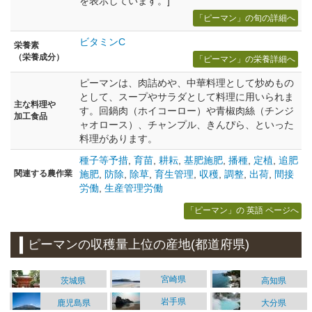
を表示しています。]
「ピーマン」の旬の詳細へ
ビタミンC
栄養素
（栄養成分）
「ピーマン」の栄養詳細へ
ピーマンは、肉詰めや、中華料理として炒めもの
として、スープやサラダとして料理に用いられま
主な料理や
す。回鍋肉（ホイコーロー）や青椒肉絲（チンジ
加工食品
ャオロース）、チャンプル、きんぴら、といった
料理があります。
種子等予措
,
育苗
,
耕耘
,
基肥施肥
,
播種
,
定植
,
追肥
関連する農作業
施肥
,
防除
,
除草
,
育生管理
,
収穫
,
調整
,
出荷
,
間接
労働
,
生産管理労働
「ピーマン」の 英語 ページへ
ピーマンの収穫量上位の産地(都道府県)
宮崎県
茨城県
高知県
岩手県
鹿児島県
大分県