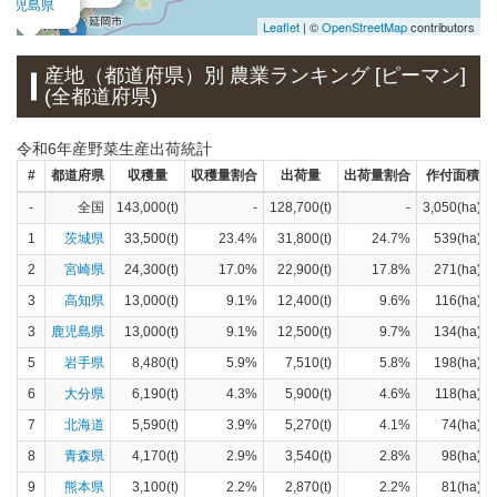
鹿児島県
Leaflet
| ©
OpenStreetMap
contributors
産地（都道府県）別 農業ランキング [ピーマン]
(全都道府県)
令和6年産野菜生産出荷統計
#
都道府県
収穫量
収穫量割合
出荷量
出荷量割合
作付面積
-
全国
143,000(t)
-
128,700(t)
-
3,050(ha)
1
茨城県
33,500(t)
23.4%
31,800(t)
24.7%
539(ha)
2
宮崎県
24,300(t)
17.0%
22,900(t)
17.8%
271(ha)
3
高知県
13,000(t)
9.1%
12,400(t)
9.6%
116(ha)
3
鹿児島県
13,000(t)
9.1%
12,500(t)
9.7%
134(ha)
5
岩手県
8,480(t)
5.9%
7,510(t)
5.8%
198(ha)
6
大分県
6,190(t)
4.3%
5,900(t)
4.6%
118(ha)
7
北海道
5,590(t)
3.9%
5,270(t)
4.1%
74(ha)
8
青森県
4,170(t)
2.9%
3,540(t)
2.8%
98(ha)
9
熊本県
3,100(t)
2.2%
2,870(t)
2.2%
81(ha)