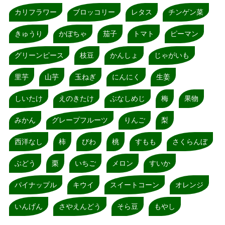
カリフラワー
ブロッコリー
レタス
チンゲン菜
きゅうり
かぼちゃ
茄子
トマト
ピーマン
グリーンピース
枝豆
かんしょ
じゃがいも
里芋
山芋
玉ねぎ
にんにく
生姜
しいたけ
えのきたけ
ぶなしめじ
梅
果物
みかん
グレープフルーツ
りんご
梨
西洋なし
柿
びわ
桃
すもも
さくらんぼ
ぶどう
栗
いちご
メロン
すいか
パイナップル
キウイ
スイートコーン
オレンジ
いんげん
さやえんどう
そら豆
もやし