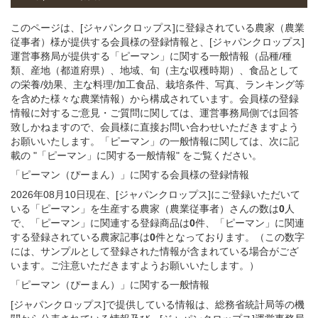
このページは、[ジャパンクロップス]に登録されている農家（農業
従事者）様が提供する会員様の登録情報と、[ジャパンクロップス]
運営事務局が提供する「ピーマン」に関する一般情報（品種/種
類、産地（都道府県）、地域、旬（主な収穫時期）、食品として
の栄養/効果、主な料理/加工食品、栽培条件、写真、ランキング等
を含めた様々な農業情報）から構成されています。会員様の登録
情報に対するご意見・ご質問に関しては、運営事務局側では回答
致しかねますので、会員様に直接お問い合わせいただきますよう
お願いいたします。「ピーマン」の一般情報に関しては、次に記
載の "「ピーマン」に関する一般情報" をご覧ください。
「ピーマン（ぴーまん）」
に関する
会員様
の
登録
情報
2026年08月10日現在、[ジャパンクロップス]にご登録いただいて
いる「ピーマン」を生産する農家（農業従事者）さんの数は
0
人
で、「ピーマン」に関連する登録商品は
0
件、「ピーマン」に関連
する登録されている農家記事は
0
件となっております。（この数字
には、サンプルとして登録された情報が含まれている場合がござ
います。ご注意いただきますようお願いいたします。）
「ピーマン（ぴーまん）」
に関する
一般
情報
[ジャパンクロップス]で提供している情報は、総務省統計局等の機