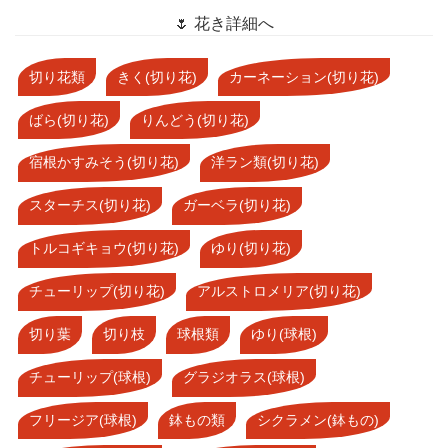
🌷 花き詳細へ
切り花類
きく(切り花)
カーネーション(切り花)
ばら(切り花)
りんどう(切り花)
宿根かすみそう(切り花)
洋ラン類(切り花)
スターチス(切り花)
ガーベラ(切り花)
トルコギキョウ(切り花)
ゆり(切り花)
チューリップ(切り花)
アルストロメリア(切り花)
切り葉
切り枝
球根類
ゆり(球根)
チューリップ(球根)
グラジオラス(球根)
フリージア(球根)
鉢もの類
シクラメン(鉢もの)