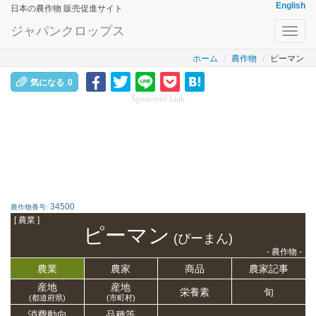
English
日本の農作物 販売促進サイト
ジャパンクロップス
Toggl
navig
ホーム
農作物
ピーマン
気になる
0
Sponsored Link
34500
農作物番号:
[ 農業 ]
ピーマン
(ぴーまん)
- 農作物 -
農業
農家
商品
農家記事
産地
産地
栄養
素
旬
(都道府県)
(市町村)
消費動向
品種等