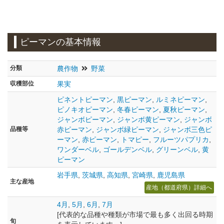
ピーマンの基本情報
分類
農作物
野菜
収穫部位
果実
ピネントピーマン
,
黒ピーマン
,
ルミネピーマン
,
ピノキオピーマン
,
冬春ピーマン
,
夏秋ピーマン
,
ジャンボピーマン
,
ジャンボ黄ピーマン
,
ジャンボ
品種等
赤ピーマン
,
ジャンボ緑ピーマン
,
ジャンボ三色ピ
ーマン
,
赤ピーマン
,
トマピー
,
フルーツパプリカ
,
ワンダーベル
,
ゴールデンベル
,
グリーンベル
,
黄
ピーマン
岩手県
,
茨城県
,
高知県
,
宮崎県
,
鹿児島県
主な
産地
産地（都道府県）詳細へ
4月
,
5月
,
6月
,
7月
[代表的な品種や種類が市場で最も多く出回る時期
旬