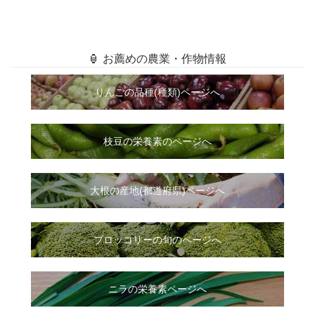
🏮 お薦めの農業・作物情報
りんごの品種(種類)ページへ
枝豆の栄養素のページへ
大根
の
産地(都道府県)ページへ
ブロッコリーの旬のページへ
ニラ
の
栄養素ページへ