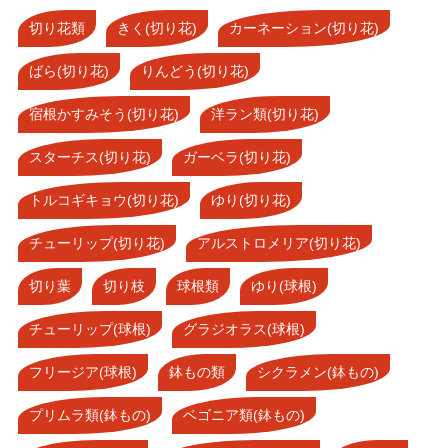
切り花類
きく(切り花)
カーネーション(切り花)
ばら(切り花)
りんどう(切り花)
宿根かすみそう(切り花)
洋ラン類(切り花)
スターチス(切り花)
ガーベラ(切り花)
トルコギキョウ(切り花)
ゆり(切り花)
チューリップ(切り花)
アルストロメリア(切り花)
切り葉
切り枝
球根類
ゆり(球根)
チューリップ(球根)
グラジオラス(球根)
フリージア(球根)
鉢もの類
シクラメン(鉢もの)
プリムラ類(鉢もの)
ベゴニア類(鉢もの)