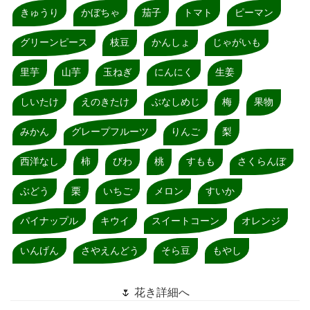
きゅうり
かぼちゃ
茄子
トマト
ピーマン
グリーンピース
枝豆
かんしょ
じゃがいも
里芋
山芋
玉ねぎ
にんにく
生姜
しいたけ
えのきたけ
ぶなしめじ
梅
果物
みかん
グレープフルーツ
りんご
梨
西洋なし
柿
びわ
桃
すもも
さくらんぼ
ぶどう
栗
いちご
メロン
すいか
パイナップル
キウイ
スイートコーン
オレンジ
いんげん
さやえんどう
そら豆
もやし
🌷 花き詳細へ