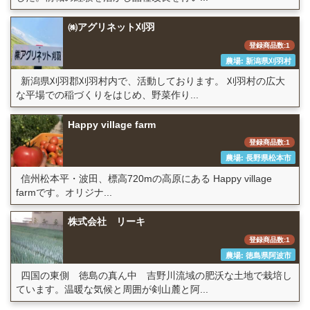
㈱アグリネット刈羽
登録商品数:1
農場: 新潟県刈羽村
新潟県刈羽郡刈羽村内で、活動しております。 刈羽村の広大
な平場での稲づくりをはじめ、野菜作り...
Happy village farm
登録商品数:1
農場: 長野県松本市
信州松本平・波田、標高720mの高原にある Happy village
farmです。オリジナ...
株式会社 リーキ
登録商品数:1
農場: 徳島県阿波市
四国の東側 徳島の真ん中 吉野川流域の肥沃な土地で栽培し
ています。温暖な気候と周囲が剣山麓と阿...