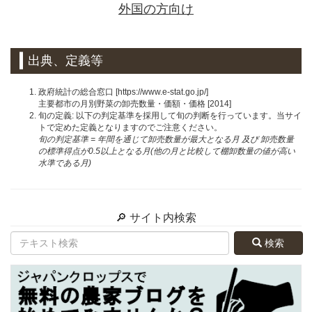
外国の方向け
出典、定義等
政府統計の総合窓口 [https://www.e-stat.go.jp/]
主要都市の月別野菜の卸売数量・価額・価格 [2014]
旬の定義: 以下の判定基準を採用して旬の判断を行っています。当サイ
トで定めた定義となりますのでご注意ください。
旬の判定基準 = 年間を通じて卸売数量が最大となる月 及び 卸売数量
の標準得点が0.5以上となる月(他の月と比較して棚卸数量の値が高い
水準である月)
🔎 サイト内検索
検索