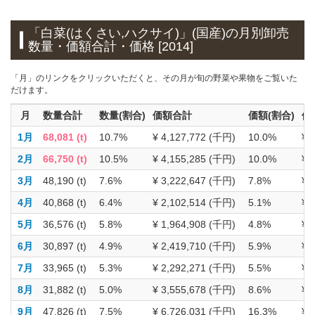
「白菜(はくさい,ハクサイ)」(国産)の月別卸売
数量・価額合計・価格 [2014]
「月」のリンクをクリックいただくと、その月が旬の野菜や果物をご覧いた
だけます。
月
数量合計
数量(割合)
価額合計
価額(割合)
価
1月
68,081 (t)
10.7%
¥ 4,127,772 (千円)
10.0%
¥ 
2月
66,750 (t)
10.5%
¥ 4,155,285 (千円)
10.0%
¥ 
3月
48,190 (t)
7.6%
¥ 3,222,647 (千円)
7.8%
¥ 
4月
40,868 (t)
6.4%
¥ 2,102,514 (千円)
5.1%
¥ 
5月
36,576 (t)
5.8%
¥ 1,964,908 (千円)
4.8%
¥ 
6月
30,897 (t)
4.9%
¥ 2,419,710 (千円)
5.9%
¥ 
7月
33,965 (t)
5.3%
¥ 2,292,271 (千円)
5.5%
¥ 
8月
31,882 (t)
5.0%
¥ 3,555,678 (千円)
8.6%
¥ 
9月
47,826 (t)
7.5%
¥ 6,726,031 (千円)
16.3%
¥ 