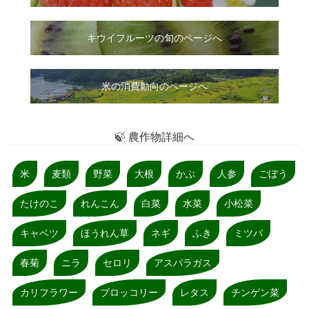
キウイフルーツの旬のページへ
米の消費動向のページへ
🍃 農作物詳細へ
米
麦類
野菜
大根
かぶ
人参
ごぼう
たけのこ
れんこん
白菜
水菜
小松菜
キャベツ
ほうれん草
ネギ
ふき
ミツバ
春菊
ニラ
セロリ
アスパラガス
カリフラワー
ブロッコリー
レタス
チンゲン菜