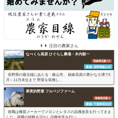
👨👩 注目の農家さん
なべくら高原 ひぐらし農場・木内順一
登録商品数:15
農場: 長野県飯山市
長野県の最北端にあたる・飯山市、 鍋倉高原の豊かな土壌で5
月～11月末位まで 野菜を収穫し...
果実的野菜 フルベジファーム
登録商品数:6
農場: 千葉県長生村
前職は種苗メーカーでメロンとレタスの品種改良を行ってきま
した。前職の経験を活かし品種改良を行い...