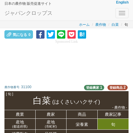
English
日本の農作物 販売促進サイト
ジャパンクロップス
Toggl
navig
ホーム
農作物
白菜
旬
気になる
0
Sponsored Link
31100
1
2
農作物番号:
登録農家
登録商品
[ 旬 ]
白菜
(はくさい,ハクサイ)
- 農作物 -
農業
農家
商品
農家記事
産地
産地
栄養
素
旬
(都道府県)
(市町村)