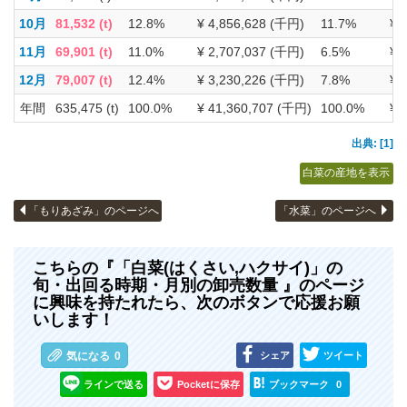
10月
81,532 (t)
12.8%
¥ 4,856,628 (千円)
11.7%
¥ 
11月
69,901 (t)
11.0%
¥ 2,707,037 (千円)
6.5%
¥ 
12月
79,007 (t)
12.4%
¥ 3,230,226 (千円)
7.8%
¥ 
年間
635,475 (t)
100.0%
¥ 41,360,707 (千円)
100.0%
¥ 
出典: [1]
白菜の産地を表示
「もりあざみ」のページへ
「水菜」のページへ
こちらの『「白菜(はくさい,ハクサイ)」の
旬・出回る時期・月別の卸売数量 』のページ
に興味を持たれたら、次のボタンで応援お願
いします！
シェア
ツイート
気になる
0
ラインで送る
Pocketに保存
ブックマーク
0