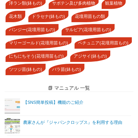
洋ラン類(鉢もの)
サボテン及び多肉植物
観葉植物
花木類
ドラセナ(鉢もの)
花壇用苗もの類
パンジー(花壇用苗もの)
サルビア(花壇用苗もの)
マリーゴールド(花壇用苗もの)
ペチュニア(花壇用苗もの)
にちにちそう(花壇用苗もの)
アジサイ(鉢もの)
ツツジ苗(鉢もの)
バラ苗(鉢もの)
📗 マニュアル 一覧
【SNS簡単投稿】機能のご紹介
農家さんが『ジャパンクロップス』を利用する理由