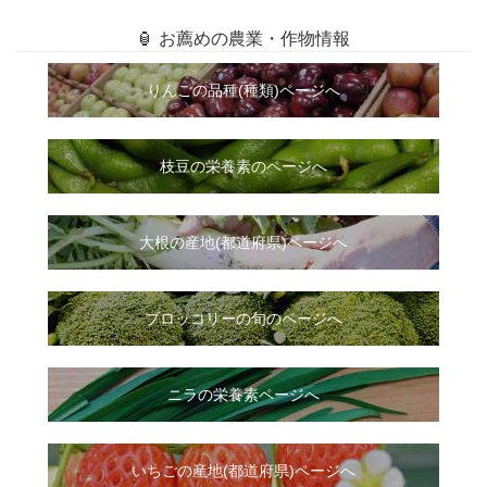
🏮 お薦めの農業・作物情報
りんごの品種(種類)ページへ
枝豆の栄養素のページへ
大根
の
産地(都道府県)ページへ
ブロッコリーの旬のページへ
ニラ
の
栄養素ページへ
いちご
の
産地(都道府県)ページへ