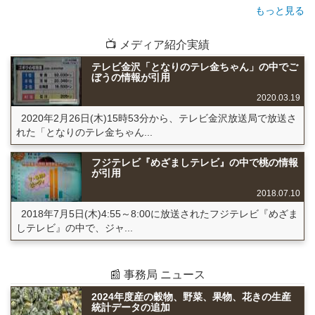
もっと見る
📺 メディア紹介実績
テレビ金沢「となりのテレ金ちゃん」の中でご
ぼうの情報が引用
2020.03.19
2020年2月26日(木)15時53分から、テレビ金沢放送局で放送さ
れた「となりのテレ金ちゃん...
フジテレビ『めざましテレビ』の中で桃の情報
が引用
2018.07.10
2018年7月5日(木)4:55～8:00に放送されたフジテレビ『めざま
しテレビ』の中で、ジャ...
📰 事務局 ニュース
2024年度産の穀物、野菜、果物、花きの生産
統計データの追加