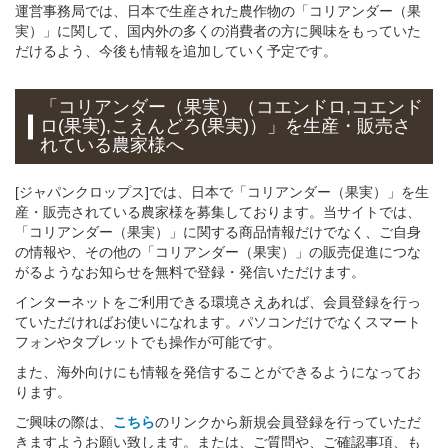
運営事務局では、日本で生産された農作物の「コリアンダー（果
実）」に関して、国内外の多くの消費者の方に興味をもっていた
だけるよう、今後も情報を追加していく予定です。
「コリアンダー（果実）（コエンドロ,コエンド
ロ(果実),こえんどろ(果実)）」
を
生産・販売さ
れている
農家様へ
[ジャパンクロップス]では、日本で「コリアンダー（果実）」を生
産・販売されている農家様を募集しております。当サイトでは、
「コリアンダー（果実）」に関する商品情報だけでなく、ご自身
の情報や、その他の「コリアンダー（果実）」の販売促進につな
がるようなお知らせを無料で登録・発信いただけます。
インターネットをご利用できる環境さえあれば、会員登録を行っ
ていただければお使いになれます。パソコンだけでなくスマート
フォンやタブレットでも操作が可能です。
また、海外向けにも情報を発信することができるようになってお
ります。
ご興味の際は、
こちら
のリンクから新規会員登録を行っていただ
きますようお願い致します。または、ご質問や、ご確認事項、も