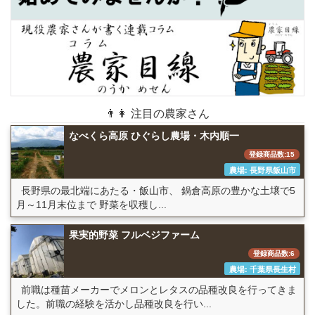
👨👩 注目の農家さん
なべくら高原 ひぐらし農場・木内順一
登録商品数:15
農場: 長野県飯山市
長野県の最北端にあたる・飯山市、 鍋倉高原の豊かな土壌で5
月～11月末位まで 野菜を収穫し...
果実的野菜 フルベジファーム
登録商品数:6
農場: 千葉県長生村
前職は種苗メーカーでメロンとレタスの品種改良を行ってきま
した。前職の経験を活かし品種改良を行い...