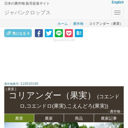
English
日本の農作物 販売促進サイト
ジャパンクロップス
Toggl
navig
ホーム
農作物
コリアンダー（果実）
気になる
0
Sponsored Link
110010140
農作物番号:
[ 農業 ]
コリアンダー（果実）
(コエンド
ロ,コエンドロ(果実),こえんどろ(果実))
- 農作物 -
農業
農家
商品
農家記事