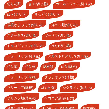
切り花類
きく(切り花)
カーネーション(切り花)
ばら(切り花)
りんどう(切り花)
宿根かすみそう(切り花)
洋ラン類(切り花)
スターチス(切り花)
ガーベラ(切り花)
トルコギキョウ(切り花)
ゆり(切り花)
チューリップ(切り花)
アルストロメリア(切り花)
切り葉
切り枝
球根類
ゆり(球根)
チューリップ(球根)
グラジオラス(球根)
フリージア(球根)
鉢もの類
シクラメン(鉢もの)
プリムラ類(鉢もの)
ベゴニア類(鉢もの)
洋ラン類(鉢もの)
サボテン及び多肉植物
観葉植物