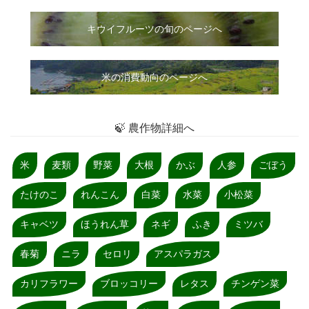
キウイフルーツの旬のページへ
米の消費動向のページへ
🍃 農作物詳細へ
米
麦類
野菜
大根
かぶ
人参
ごぼう
たけのこ
れんこん
白菜
水菜
小松菜
キャベツ
ほうれん草
ネギ
ふき
ミツバ
春菊
ニラ
セロリ
アスパラガス
カリフラワー
ブロッコリー
レタス
チンゲン菜