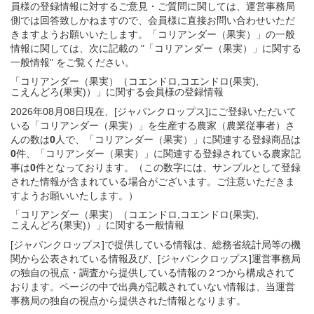
員様の登録情報に対するご意見・ご質問に関しては、運営事務局
側では回答致しかねますので、会員様に直接お問い合わせいただ
きますようお願いいたします。「コリアンダー（果実）」の一般
情報に関しては、次に記載の "「コリアンダー（果実）」に関する
一般情報" をご覧ください。
「コリアンダー（果実）（コエンドロ,コエンドロ(果実),
こえんどろ(果実)）」
に関する
会員様
の
登録
情報
2026年08月08日現在、[ジャパンクロップス]にご登録いただいて
いる「コリアンダー（果実）」を生産する農家（農業従事者）さ
んの数は
0
人で、「コリアンダー（果実）」に関連する登録商品は
0
件、「コリアンダー（果実）」に関連する登録されている農家記
事は
0
件となっております。（この数字には、サンプルとして登録
された情報が含まれている場合がございます。ご注意いただきま
すようお願いいたします。）
「コリアンダー（果実）（コエンドロ,コエンドロ(果実),
こえんどろ(果実)）」
に関する
一般
情報
[ジャパンクロップス]で提供している情報は、総務省統計局等の機
関から公表されている情報及び、[ジャパンクロップス]運営事務局
の独自の視点・調査から提供している情報の２つから構成されて
おります。ページの中で出典が記載されていない情報は、当運営
事務局の独自の視点から提供された情報となります。