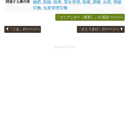
関連する農作業
施肥
,
防除
,
除草
,
育生管理
,
収穫
,
調整
,
出荷
,
間接
労働
,
生産管理労働
「コリアンダー（果実）」の 英語 ページへ
「ごま」のページへ
「さとうきび」のページへ
Sponsored Link