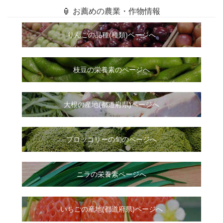
🏮 お薦めの農業・作物情報
りんごの品種(種類)ページへ
枝豆の栄養素のページへ
大根
の
産地(都道府県)ページへ
ブロッコリーの旬のページへ
ニラ
の
栄養素ページへ
いちご
の
産地(都道府県)ページへ