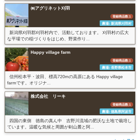
㈱アグリネット刈羽
登録商品数:1
農場: 新潟県刈羽村
新潟県刈羽郡刈羽村内で、活動しております。 刈羽村の広大
な平場での稲づくりをはじめ、野菜作り...
Happy village farm
登録商品数:1
農場: 長野県松本市
信州松本平・波田、標高720mの高原にある Happy village
farmです。オリジナ...
株式会社 リーキ
登録商品数:1
農場: 徳島県阿波市
四国の東側 徳島の真ん中 吉野川流域の肥沃な土地で栽培し
ています。温暖な気候と周囲が剣山麓と阿...