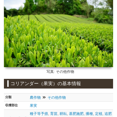
写真: その他作物
コリアンダー（果実）の基本情報
分類
農作物
その他作物
収穫部位
果実
種子等予措
,
育苗
,
耕耘
,
基肥施肥
,
播種
,
定植
,
追肥