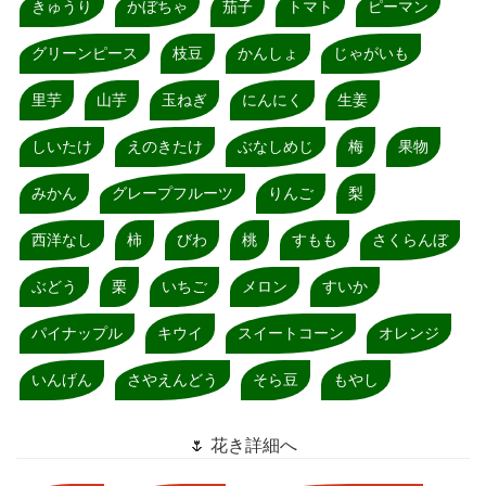
きゅうり
かぼちゃ
茄子
トマト
ピーマン
グリーンピース
枝豆
かんしょ
じゃがいも
里芋
山芋
玉ねぎ
にんにく
生姜
しいたけ
えのきたけ
ぶなしめじ
梅
果物
みかん
グレープフルーツ
りんご
梨
西洋なし
柿
びわ
桃
すもも
さくらんぼ
ぶどう
栗
いちご
メロン
すいか
パイナップル
キウイ
スイートコーン
オレンジ
いんげん
さやえんどう
そら豆
もやし
🌷 花き詳細へ