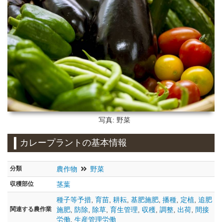
写真: 野菜
カレープラントの基本情報
分類
農作物
野菜
収穫部位
茎葉
種子等予措
,
育苗
,
耕耘
,
基肥施肥
,
播種
,
定植
,
追肥
関連する農作業
施肥
,
防除
,
除草
,
育生管理
,
収穫
,
調整
,
出荷
,
間接
労働
,
生産管理労働