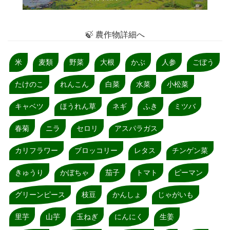
🍃 農作物詳細へ
米
麦類
野菜
大根
かぶ
人参
ごぼう
たけのこ
れんこん
白菜
水菜
小松菜
キャベツ
ほうれん草
ネギ
ふき
ミツバ
春菊
ニラ
セロリ
アスパラガス
カリフラワー
ブロッコリー
レタス
チンゲン菜
きゅうり
かぼちゃ
茄子
トマト
ピーマン
グリーンピース
枝豆
かんしょ
じゃがいも
里芋
山芋
玉ねぎ
にんにく
生姜