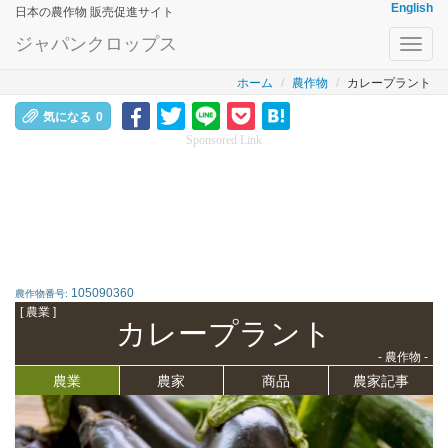
English
日本の農作物 販売促進サイト
ジャパンクロップス
Toggl
navig
ホーム
農作物
カレープラント
気になる
0
Sponsored Link
105090360
農作物番号:
[ 農業 ]
カレープラント
- 農作物 -
農業
農家
商品
農家記事