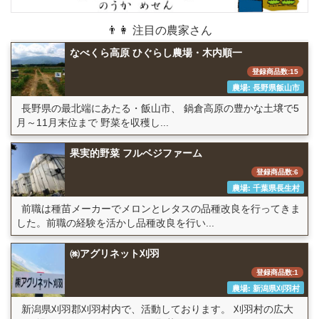
👨👩 注目の農家さん
なべくら高原 ひぐらし農場・木内順一
登録商品数:15
農場: 長野県飯山市
長野県の最北端にあたる・飯山市、 鍋倉高原の豊かな土壌で5
月～11月末位まで 野菜を収穫し...
果実的野菜 フルベジファーム
登録商品数:6
農場: 千葉県長生村
前職は種苗メーカーでメロンとレタスの品種改良を行ってきま
した。前職の経験を活かし品種改良を行い...
㈱アグリネット刈羽
登録商品数:1
農場: 新潟県刈羽村
新潟県刈羽郡刈羽村内で、活動しております。 刈羽村の広大