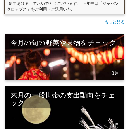
新年あけましておめでとうございます。 旧年中は「ジャパン
クロップス」をご利用・ご活用いた...
もっと見る
今月の旬の野菜や果物をチェック
8月
来月の一般世帯の支出動向をチェ
ック
9月