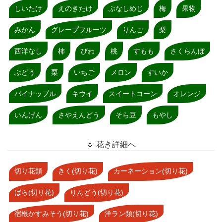
しいたけ
えのきたけ
ぶなしめじ
梅
果物
みかん
グレープフルーツ
りんご
梨
西洋なし
柿
びわ
桃
すもも
さくらんぼ
ぶどう
栗
いちご
メロン
すいか
パイナップル
キウイ
スイートコーン
オレンジ
いんげん
さやえんどう
そら豆
もやし
🌷 花き詳細へ
切り花類
きく(切り花)
カーネーション(切り花)
ばら(切り花)
りんどう(切り花)
宿根かすみそう(切り花)
洋ラン類(切り花)