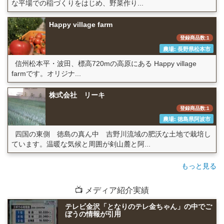
な平場での稲づくりをはじめ、野菜作り...
Happy village farm
登録商品数:1
農場: 長野県松本市
信州松本平・波田、標高720mの高原にある Happy village
farmです。オリジナ...
株式会社 リーキ
登録商品数:1
農場: 徳島県阿波市
四国の東側 徳島の真ん中 吉野川流域の肥沃な土地で栽培し
ています。温暖な気候と周囲が剣山麓と阿...
もっと見る
📺 メディア紹介実績
テレビ金沢「となりのテレ金ちゃん」の中でご
ぼうの情報が引用