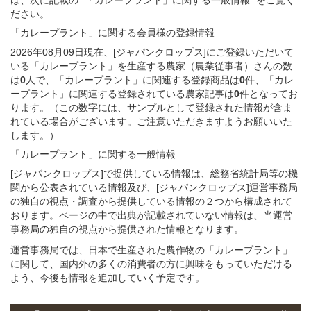
ださい。
「カレープラント」
に関する
会員様
の
登録
情報
2026年08月09日現在、[ジャパンクロップス]にご登録いただいて
いる「カレープラント」を生産する農家（農業従事者）さんの数
は
0
人で、「カレープラント」に関連する登録商品は
0
件、「カレ
ープラント」に関連する登録されている農家記事は
0
件となってお
ります。（この数字には、サンプルとして登録された情報が含ま
れている場合がございます。ご注意いただきますようお願いいた
します。）
「カレープラント」
に関する
一般
情報
[ジャパンクロップス]で提供している情報は、総務省統計局等の機
関から公表されている情報及び、[ジャパンクロップス]運営事務局
の独自の視点・調査から提供している情報の２つから構成されて
おります。ページの中で出典が記載されていない情報は、当運営
事務局の独自の視点から提供された情報となります。
運営事務局では、日本で生産された農作物の「カレープラント」
に関して、国内外の多くの消費者の方に興味をもっていただける
よう、今後も情報を追加していく予定です。