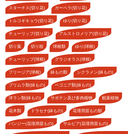
スターチス(切り花)
ガーベラ(切り花)
トルコギキョウ(切り花)
ゆり(切り花)
チューリップ(切り花)
アルストロメリア(切り花)
切り葉
切り枝
球根類
ゆり(球根)
チューリップ(球根)
グラジオラス(球根)
フリージア(球根)
鉢もの類
シクラメン(鉢もの)
プリムラ類(鉢もの)
ベゴニア類(鉢もの)
洋ラン類(鉢もの)
サボテン及び多肉植物
観葉植物
花木類
ドラセナ(鉢もの)
花壇用苗もの類
パンジー(花壇用苗もの)
サルビア(花壇用苗もの)