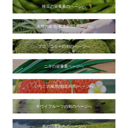
枝豆の栄養素のページへ
大根
の
産地(都道府県)ページへ
ブロッコリーの旬のページへ
ニラ
の
栄養素ページへ
いちご
の
産地(都道府県)ページへ
キウイフルーツの旬のページへ
米の消費動向のページへ