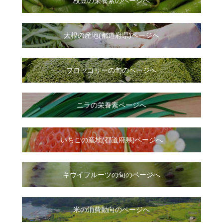
枝豆の栄養素のページへ
大根
の
産地(都道府県)ページへ
ブロッコリーの旬のページへ
ニラ
の
栄養素ページへ
いちご
の
産地(都道府県)ページへ
キウイフルーツの旬のページへ
米の消費動向のページへ