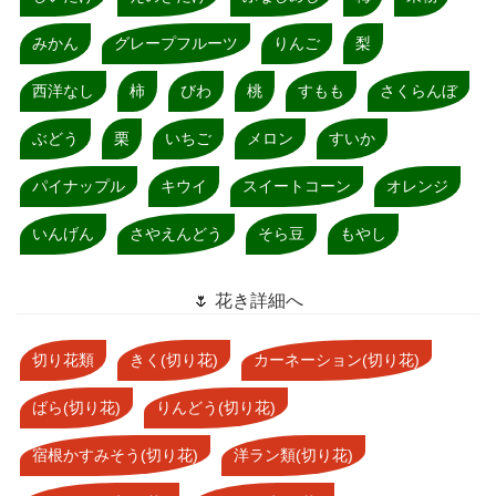
みかん
グレープフルーツ
りんご
梨
西洋なし
柿
びわ
桃
すもも
さくらんぼ
ぶどう
栗
いちご
メロン
すいか
パイナップル
キウイ
スイートコーン
オレンジ
いんげん
さやえんどう
そら豆
もやし
🌷 花き詳細へ
切り花類
きく(切り花)
カーネーション(切り花)
ばら(切り花)
りんどう(切り花)
宿根かすみそう(切り花)
洋ラン類(切り花)