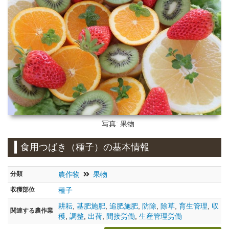
写真: 果物
食用つばき（種子）の基本情報
分類
農作物
果物
収穫部位
種子
耕耘
,
基肥施肥
,
追肥施肥
,
防除
,
除草
,
育生管理
,
収
関連する農作業
穫
,
調整
,
出荷
,
間接労働
,
生産管理労働