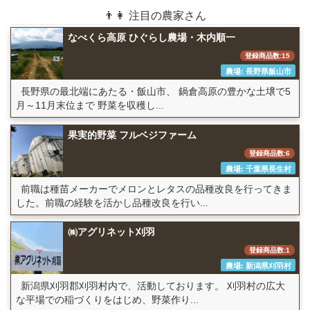
👨👩 注目の農家さん
なべくら高原 ひぐらし農場・木内順一
登録商品数:15
農場: 長野県飯山市
長野県の最北端にあたる・飯山市、 鍋倉高原の豊かな土壌で5
月～11月末位まで 野菜を収穫し...
果実的野菜 フルベジファーム
登録商品数:6
農場: 千葉県長生村
前職は種苗メーカーでメロンとレタスの品種改良を行ってきま
した。前職の経験を活かし品種改良を行い...
㈱アグリネット刈羽
登録商品数:1
農場: 新潟県刈羽村
新潟県刈羽郡刈羽村内で、活動しております。 刈羽村の広大
な平場での稲づくりをはじめ、野菜作り...