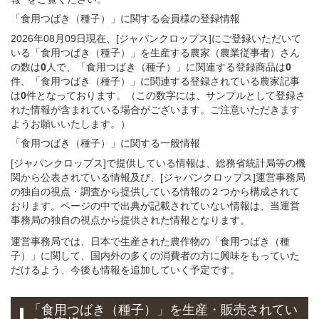
「食用つばき（種子）」
に関する
会員様
の
登録
情報
2026年08月09日現在、[ジャパンクロップス]にご登録いただいて
いる「食用つばき（種子）」を生産する農家（農業従事者）さん
の数は
0
人で、「食用つばき（種子）」に関連する登録商品は
0
件、「食用つばき（種子）」に関連する登録されている農家記事
は
0
件となっております。（この数字には、サンプルとして登録さ
れた情報が含まれている場合がございます。ご注意いただきます
ようお願いいたします。）
「食用つばき（種子）」
に関する
一般
情報
[ジャパンクロップス]で提供している情報は、総務省統計局等の機
関から公表されている情報及び、[ジャパンクロップス]運営事務局
の独自の視点・調査から提供している情報の２つから構成されて
おります。ページの中で出典が記載されていない情報は、当運営
事務局の独自の視点から提供された情報となります。
運営事務局では、日本で生産された農作物の「食用つばき（種
子）」に関して、国内外の多くの消費者の方に興味をもっていた
だけるよう、今後も情報を追加していく予定です。
「食用つばき（種子）」
を
生産・販売されてい