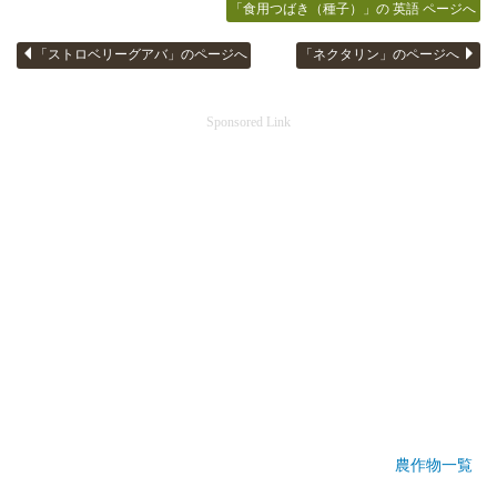
「食用つばき（種子）」の 英語 ページへ
「ストロベリーグアバ」のページへ
「ネクタリン」のページへ
Sponsored Link
農作物一覧