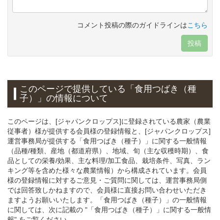
コメント投稿の際のガイドラインは
こちら
投稿
このページで提供している
「食用つばき（種
子）」
の情報について
このページは、[ジャパンクロップス]に登録されている農家（農業
従事者）様が提供する会員様の登録情報と、[ジャパンクロップス]
運営事務局が提供する「食用つばき（種子）」に関する一般情報
（品種/種類、産地（都道府県）、地域、旬（主な収穫時期）、食
品としての栄養/効果、主な料理/加工食品、栽培条件、写真、ラン
キング等を含めた様々な農業情報）から構成されています。会員
様の登録情報に対するご意見・ご質問に関しては、運営事務局側
では回答致しかねますので、会員様に直接お問い合わせいただき
ますようお願いいたします。「食用つばき（種子）」の一般情報
に関しては、次に記載の "「食用つばき（種子）」に関する一般情
報" をご覧ください。