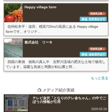
Happy village farm
登録商品数:1
農場: 長野県松本市
信州松本平・波田、標高720mの高原にある Happy village
farmです。オリジナ...
株式会社 リーキ
登録商品数:1
農場: 徳島県阿波市
四国の東側 徳島の真ん中 吉野川流域の肥沃な土地で栽培し
ています。温暖な気候と周囲が剣山麓と阿...
もっと見る
📺 メディア紹介実績
テレビ金沢「となりのテレ金ちゃん」の中でご
ぼうの情報が引用
2020.03.19