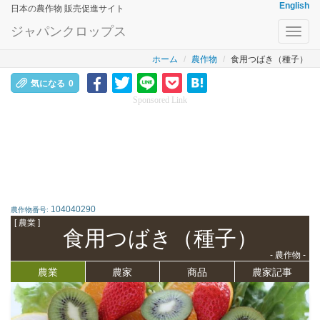
English
日本の農作物 販売促進サイト
ジャパンクロップス
Toggl
navig
ホーム
農作物
食用つばき（種子）
気になる
0
Sponsored Link
104040290
農作物番号:
[ 農業 ]
食用つばき（種子）
- 農作物 -
農業
農家
商品
農家記事