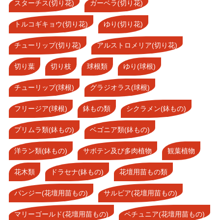
スターチス(切り花)
ガーベラ(切り花)
トルコギキョウ(切り花)
ゆり(切り花)
チューリップ(切り花)
アルストロメリア(切り花)
切り葉
切り枝
球根類
ゆり(球根)
チューリップ(球根)
グラジオラス(球根)
フリージア(球根)
鉢もの類
シクラメン(鉢もの)
プリムラ類(鉢もの)
ベゴニア類(鉢もの)
洋ラン類(鉢もの)
サボテン及び多肉植物
観葉植物
花木類
ドラセナ(鉢もの)
花壇用苗もの類
パンジー(花壇用苗もの)
サルビア(花壇用苗もの)
マリーゴールド(花壇用苗もの)
ペチュニア(花壇用苗もの)