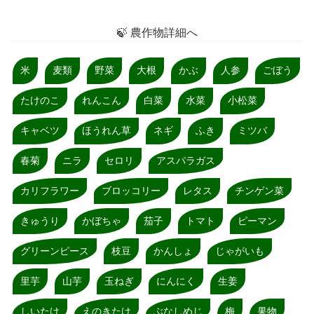
🍃 農作物詳細へ
米
麦類
野菜
大根
かぶ
人参
ごぼう
たけのこ
れんこん
白菜
水菜
小松菜
キャベツ
ほうれん草
ネギ
ふき
ミツバ
春菊
ニラ
セロリ
アスパラガス
カリフラワー
ブロッコリー
レタス
チンゲン菜
きゅうり
かぼちゃ
茄子
トマト
ピーマン
グリーンピース
枝豆
かんしょ
じゃがいも
里芋
山芋
玉ねぎ
にんにく
生姜
しいたけ
えのきたけ
ぶなしめじ
梅
果物