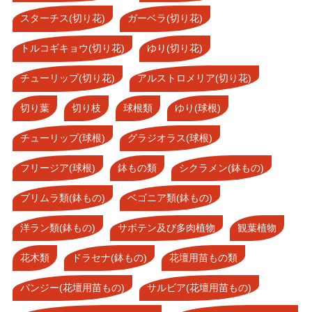
スターチス(切り花)
ガーベラ(切り花)
トルコギキョウ(切り花)
ゆり(切り花)
チューリップ(切り花)
アルストロメリア(切り花)
切り葉
切り枝
球根類
ゆり(球根)
チューリップ(球根)
グラジオラス(球根)
フリージア(球根)
鉢もの類
シクラメン(鉢もの)
プリムラ類(鉢もの)
ベゴニア類(鉢もの)
洋ラン類(鉢もの)
サボテン及び多肉植物
観葉植物
花木類
ドラセナ(鉢もの)
花壇用苗もの類
パンジー(花壇用苗もの)
サルビア(花壇用苗もの)