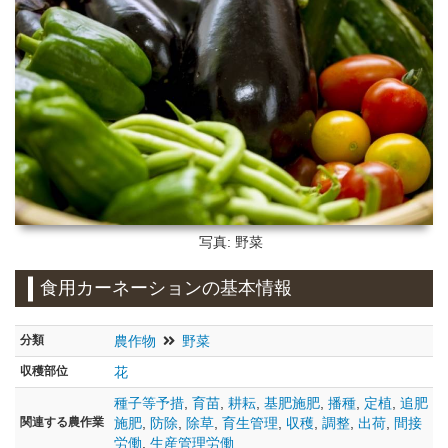
写真: 野菜
食用カーネーションの基本情報
分類
農作物
野菜
収穫部位
花
種子等予措
,
育苗
,
耕耘
,
基肥施肥
,
播種
,
定植
,
追肥
関連する農作業
施肥
,
防除
,
除草
,
育生管理
,
収穫
,
調整
,
出荷
,
間接
労働
,
生産管理労働