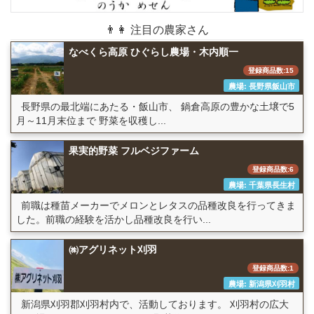
👨👩 注目の農家さん
なべくら高原 ひぐらし農場・木内順一
登録商品数:15
農場: 長野県飯山市
長野県の最北端にあたる・飯山市、 鍋倉高原の豊かな土壌で5
月～11月末位まで 野菜を収穫し...
果実的野菜 フルベジファーム
登録商品数:6
農場: 千葉県長生村
前職は種苗メーカーでメロンとレタスの品種改良を行ってきま
した。前職の経験を活かし品種改良を行い...
㈱アグリネット刈羽
登録商品数:1
農場: 新潟県刈羽村
新潟県刈羽郡刈羽村内で、活動しております。 刈羽村の広大