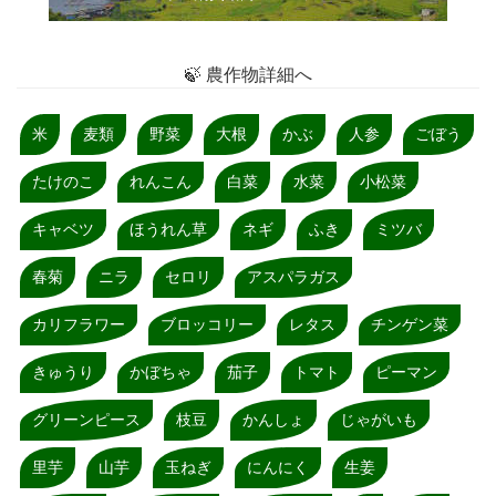
🍃 農作物詳細へ
米
麦類
野菜
大根
かぶ
人参
ごぼう
たけのこ
れんこん
白菜
水菜
小松菜
キャベツ
ほうれん草
ネギ
ふき
ミツバ
春菊
ニラ
セロリ
アスパラガス
カリフラワー
ブロッコリー
レタス
チンゲン菜
きゅうり
かぼちゃ
茄子
トマト
ピーマン
グリーンピース
枝豆
かんしょ
じゃがいも
里芋
山芋
玉ねぎ
にんにく
生姜