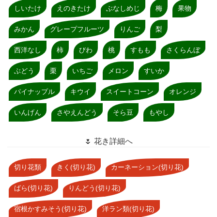
しいたけ
えのきたけ
ぶなしめじ
梅
果物
みかん
グレープフルーツ
りんご
梨
西洋なし
柿
びわ
桃
すもも
さくらんぼ
ぶどう
栗
いちご
メロン
すいか
パイナップル
キウイ
スイートコーン
オレンジ
いんげん
さやえんどう
そら豆
もやし
🌷 花き詳細へ
切り花類
きく(切り花)
カーネーション(切り花)
ばら(切り花)
りんどう(切り花)
宿根かすみそう(切り花)
洋ラン類(切り花)