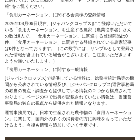
報" をご覧ください。
「食用カーネーション」
に関する
会員様
の
登録
情報
2026年08月09日現在、[ジャパンクロップス]にご登録いただいて
いる「食用カーネーション」を生産する農家（農業従事者）さん
の数は
0
人で、「食用カーネーション」に関連する登録商品は
0
件、「食用カーネーション」に関連する登録されている農家記事
は
0
件となっております。（この数字には、サンプルとして登録さ
れた情報が含まれている場合がございます。ご注意いただきます
ようお願いいたします。）
「食用カーネーション」
に関する
一般
情報
[ジャパンクロップス]で提供している情報は、総務省統計局等の機
関から公表されている情報及び、[ジャパンクロップス]運営事務局
の独自の視点・調査から提供している情報の２つから構成されて
おります。ページの中で出典が記載されていない情報は、当運営
事務局の独自の視点から提供された情報となります。
運営事務局では、日本で生産された農作物の「食用カーネーショ
ン」に関して、国内外の多くの消費者の方に興味をもっていただ
けるよう、今後も情報を追加していく予定です。