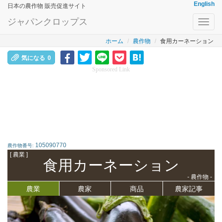
English
日本の農作物 販売促進サイト
ジャパンクロップス
Toggl
navig
ホーム
農作物
食用カーネーション
気になる
0
Sponsored Link
105090770
農作物番号:
[ 農業 ]
食用カーネーション
- 農作物 -
農業
農家
商品
農家記事