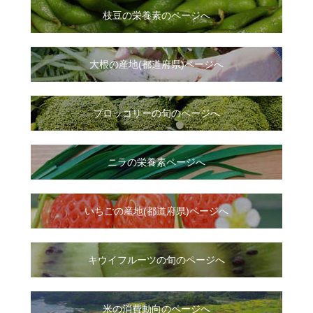
枝豆の栄養素のページへ
大根
の
産地(都道府県)ページへ
ブロッコリーの旬のページへ
ニラ
の
栄養素ページへ
いちご
の
産地(都道府県)ページへ
キウイフルーツの旬のページへ
米の消費動向のページへ