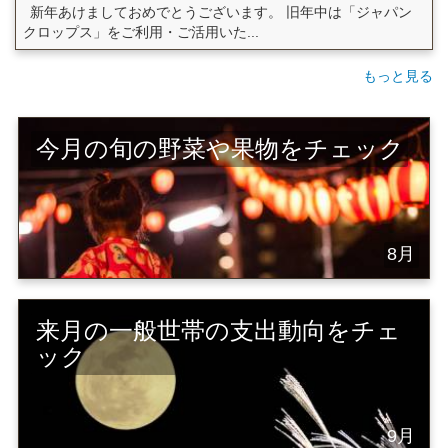
新年あけましておめでとうございます。 旧年中は「ジャパン
クロップス」をご利用・ご活用いた...
もっと見る
今月の旬の野菜や果物をチェック
8月
来月の一般世帯の支出動向をチェ
ック
9月