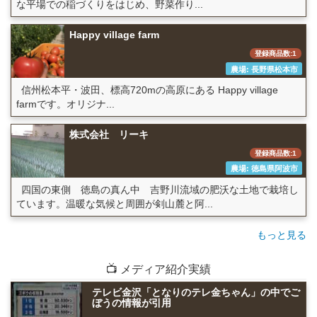
な平場での稲づくりをはじめ、野菜作り...
Happy village farm
登録商品数:1
農場: 長野県松本市
信州松本平・波田、標高720mの高原にある Happy village
farmです。オリジナ...
株式会社 リーキ
登録商品数:1
農場: 徳島県阿波市
四国の東側 徳島の真ん中 吉野川流域の肥沃な土地で栽培し
ています。温暖な気候と周囲が剣山麓と阿...
もっと見る
📺 メディア紹介実績
テレビ金沢「となりのテレ金ちゃん」の中でご
ぼうの情報が引用