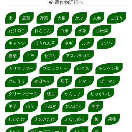
🍃 農作物詳細へ
米
麦類
野菜
大根
かぶ
人参
ごぼう
たけのこ
れんこん
白菜
水菜
小松菜
キャベツ
ほうれん草
ネギ
ふき
ミツバ
春菊
ニラ
セロリ
アスパラガス
カリフラワー
ブロッコリー
レタス
チンゲン菜
きゅうり
かぼちゃ
茄子
トマト
ピーマン
グリーンピース
枝豆
かんしょ
じゃがいも
里芋
山芋
玉ねぎ
にんにく
生姜
しいたけ
えのきたけ
ぶなしめじ
梅
果物
みかん
グレープフルーツ
りんご
梨