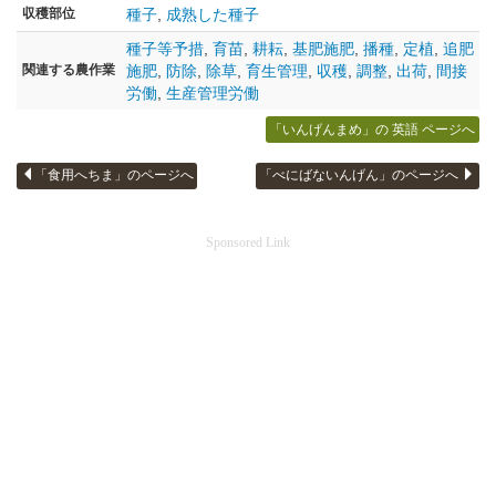
収穫部位
種子
,
成熟した種子
種子等予措
,
育苗
,
耕耘
,
基肥施肥
,
播種
,
定植
,
追肥
関連する農作業
施肥
,
防除
,
除草
,
育生管理
,
収穫
,
調整
,
出荷
,
間接
労働
,
生産管理労働
「いんげんまめ」の 英語 ページへ
「食用へちま」のページへ
「べにばないんげん」のページへ
Sponsored Link