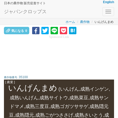
English
日本の農作物 販売促進サイト
ジャパンクロップス
Toggl
navig
ホーム
農作物
いんげんまめ
気になる
0
Sponsored Link
35100
農作物番号:
[ 農業 ]
いんげんまめ
(いんげん,成熟インゲン,
成熟いんげん,成熟サイトウ,成熟菜豆,成熟サン
ドマメ,成熟三度豆,成熟ゴガツササゲ,成熟隠元
豆,成熟隠元,成熟ごがつささげ,成熟さいとう,成