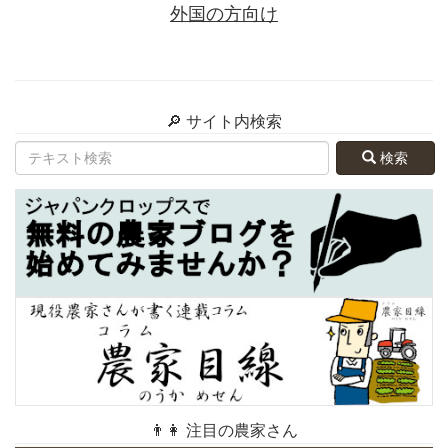
外国の方向け
🔎 サイト内検索
検索
👨👩 注目の農家さん