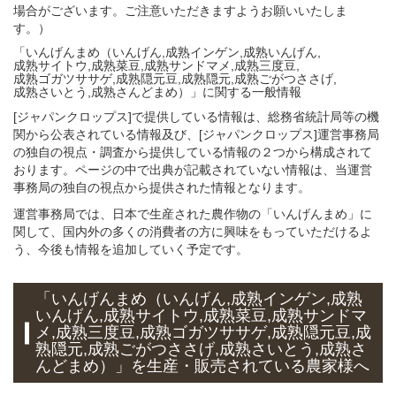
場合がございます。ご注意いただきますようお願いいたしま
す。）
「いんげんまめ（いんげん,成熟インゲン,成熟いんげん,
成熟サイトウ,成熟菜豆,成熟サンドマメ,成熟三度豆,
成熟ゴガツササゲ,成熟隠元豆,成熟隠元,成熟ごがつささげ,
成熟さいとう,成熟さんどまめ）」
に関する
一般
情報
[ジャパンクロップス]で提供している情報は、総務省統計局等の機
関から公表されている情報及び、[ジャパンクロップス]運営事務局
の独自の視点・調査から提供している情報の２つから構成されて
おります。ページの中で出典が記載されていない情報は、当運営
事務局の独自の視点から提供された情報となります。
運営事務局では、日本で生産された農作物の「いんげんまめ」に
関して、国内外の多くの消費者の方に興味をもっていただけるよ
う、今後も情報を追加していく予定です。
「いんげんまめ（いんげん,成熟インゲン,成熟
いんげん,成熟サイトウ,成熟菜豆,成熟サンドマ
メ,成熟三度豆,成熟ゴガツササゲ,成熟隠元豆,成
熟隠元,成熟ごがつささげ,成熟さいとう,成熟さ
んどまめ）」
を
生産・販売されている
農家様へ