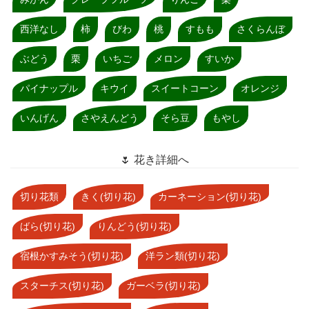
西洋なし
柿
びわ
桃
すもも
さくらんぼ
ぶどう
栗
いちご
メロン
すいか
パイナップル
キウイ
スイートコーン
オレンジ
いんげん
さやえんどう
そら豆
もやし
🌷 花き詳細へ
切り花類
きく(切り花)
カーネーション(切り花)
ばら(切り花)
りんどう(切り花)
宿根かすみそう(切り花)
洋ラン類(切り花)
スターチス(切り花)
ガーベラ(切り花)