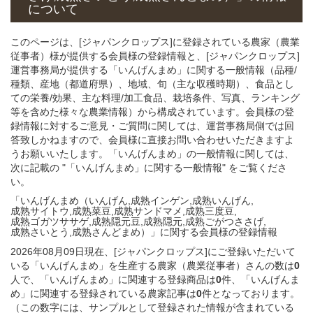
について
このページは、[ジャパンクロップス]に登録されている農家（農業
従事者）様が提供する会員様の登録情報と、[ジャパンクロップス]
運営事務局が提供する「いんげんまめ」に関する一般情報（品種/
種類、産地（都道府県）、地域、旬（主な収穫時期）、食品とし
ての栄養/効果、主な料理/加工食品、栽培条件、写真、ランキング
等を含めた様々な農業情報）から構成されています。会員様の登
録情報に対するご意見・ご質問に関しては、運営事務局側では回
答致しかねますので、会員様に直接お問い合わせいただきますよ
うお願いいたします。「いんげんまめ」の一般情報に関しては、
次に記載の "「いんげんまめ」に関する一般情報" をご覧くださ
い。
「いんげんまめ（いんげん,成熟インゲン,成熟いんげん,
成熟サイトウ,成熟菜豆,成熟サンドマメ,成熟三度豆,
成熟ゴガツササゲ,成熟隠元豆,成熟隠元,成熟ごがつささげ,
成熟さいとう,成熟さんどまめ）」
に関する
会員様
の
登録
情報
2026年08月09日現在、[ジャパンクロップス]にご登録いただいて
いる「いんげんまめ」を生産する農家（農業従事者）さんの数は
0
人で、「いんげんまめ」に関連する登録商品は
0
件、「いんげんま
め」に関連する登録されている農家記事は
0
件となっております。
（この数字には、サンプルとして登録された情報が含まれている