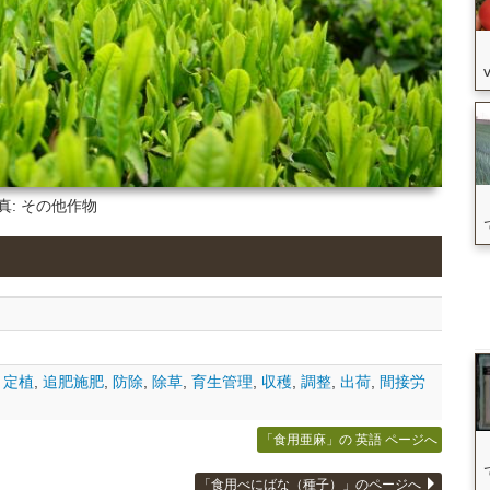
真: その他作物
,
定植
,
追肥施肥
,
防除
,
除草
,
育生管理
,
収穫
,
調整
,
出荷
,
間接労
「食用亜麻」の 英語 ページへ
「食用べにばな（種子）」のページへ