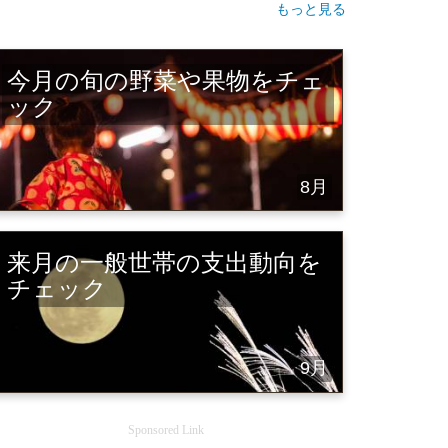
もっと見る
今月の旬の野菜や果物をチェ
ック
8月
来月の一般世帯の支出動向を
チェック
9月
Sponsored Link