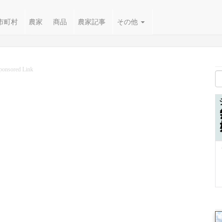
市町村
農家
商品
農家記事
その他
ponsored Link