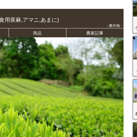
(食用亜麻,アマニ,あまに)
- 農作物 -
商品
農家記事