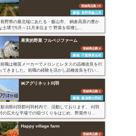
登録商品数:15
農場: 長野県飯山市
長野県の最北端にあたる・飯山市、 鍋倉高原の豊か
な土壌で5月～11月末位まで 野菜を収穫し...
果実的野菜 フルベジファーム
登録商品数:6
農場: 千葉県長生村
前職は種苗メーカーでメロンとレタスの品種改良を行
ってきました。前職の経験を活かし品種改良を行い...
㈱アグリネット刈羽
登録商品数:1
農場: 新潟県刈羽村
新潟県刈羽郡刈羽村内で、活動しております。 刈羽
村の広大な平場での稲づくりをはじめ、野菜作り...
Happy village farm
登録商品数:1