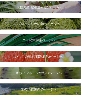
大根
の
産地(都道府県)ページへ
ブロッコリーの旬のページへ
ニラ
の
栄養素ページへ
いちご
の
産地(都道府県)ページへ
キウイフルーツの旬のページへ
米の消費動向のページへ