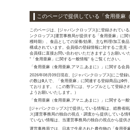
このページで提供している
「食用亜麻（
このページは、[ジャパンクロップス]に登録されてい
ンクロップス]運営事務局が提供する「食用亜麻」に関
穫時期）、食品としての栄養/効果、主な料理/加工食
構成されています。会員様の登録情報に対するご意見
会員様に直接お問い合わせいただきますようお願いい
"「食用亜麻」に関する一般情報" をご覧ください。
「食用亜麻（食用亜麻,アマニ,あまに）」
に関する
会員
2026年08月09日現在、[ジャパンクロップス]に
の数は
0
人で、「食用亜麻」に関連する登録商品は
0
件
ております。（この数字には、サンプルとして登録さ
ようお願いいたします。）
「食用亜麻（食用亜麻,アマニ,あまに）」
に関する
一般
[ジャパンクロップス]で提供している情報は、総務省
ス]運営事務局の独自の視点・調査から提供している情
ていない情報は、当運営事務局の独自の視点から提供
運営事務局では、日本で生産された農作物の「食用亜