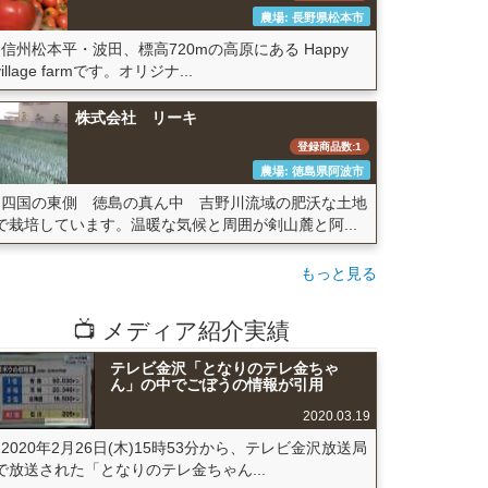
農場: 長野県松本市
信州松本平・波田、標高720mの高原にある Happy
village farmです。オリジナ...
株式会社 リーキ
登録商品数:1
農場: 徳島県阿波市
四国の東側 徳島の真ん中 吉野川流域の肥沃な土地
で栽培しています。温暖な気候と周囲が剣山麓と阿...
もっと見る
📺 メディア紹介実績
テレビ金沢「となりのテレ金ちゃ
ん」の中でごぼうの情報が引用
2020.03.19
2020年2月26日(木)15時53分から、テレビ金沢放送局
で放送された「となりのテレ金ちゃん...