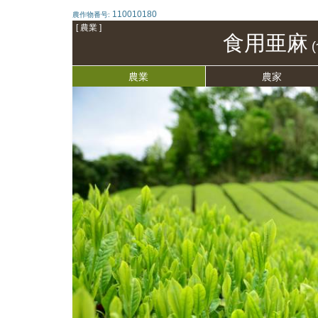
110010180
農作物番号:
[ 農業 ]
食用亜麻
農業
農家