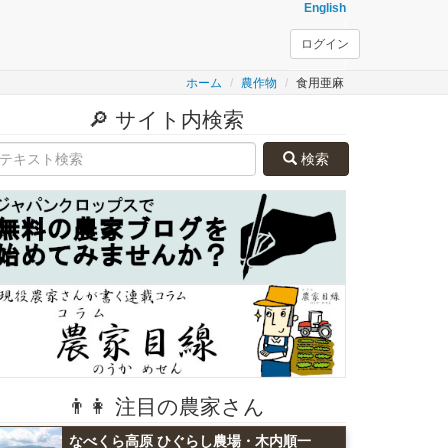
English
ログイン
ホーム
農作物
食用亜麻
🔎 サイト内検索
検索
👨👩 注目の農家さん
なべくら高原 ひぐらし農場・木内順一