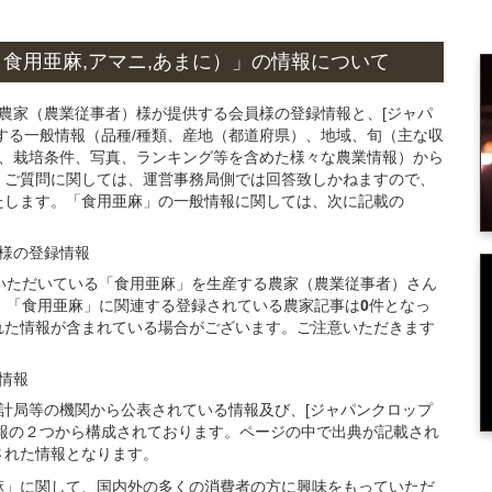
食用亜麻,アマニ,あまに）」
の情報について
る農家（農業従事者）様が提供する会員様の登録情報と、[ジャパ
する一般情報（品種/種類、産地（都道府県）、地域、旬（主な収
品、栽培条件、写真、ランキング等を含めた様々な農業情報）から
・ご質問に関しては、運営事務局側では回答致しかねますので、
たします。「食用亜麻」の一般情報に関しては、次に記載の
様
の
登録
情報
ご登録いただいている「食用亜麻」を生産する農家（農業従事者）さん
、「食用亜麻」に関連する登録されている農家記事は
0
件となっ
れた情報が含まれている場合がございます。ご注意いただきます
情報
統計局等の機関から公表されている情報及び、[ジャパンクロップ
報の２つから構成されております。ページの中で出典が記載され
された情報となります。
麻」に関して、国内外の多くの消費者の方に興味をもっていただ