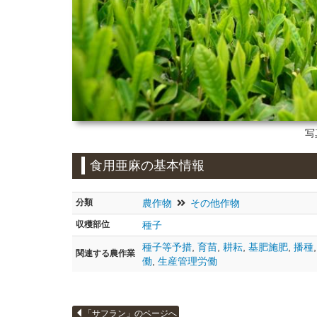
写
食用亜麻の基本情報
分類
農作物
その他作物
収穫部位
種子
種子等予措
,
育苗
,
耕耘
,
基肥施肥
,
播種
関連する農作業
働
,
生産管理労働
「サフラン」のページへ