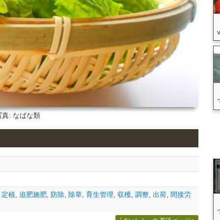
写真: なばな類
,
定植
,
追肥施肥
,
防除
,
除草
,
育生管理
,
収穫
,
調整
,
出荷
,
間接労