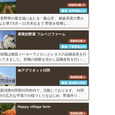
登録商品数:15
農場: 長野県飯山市
長野県の最北端にあたる・飯山市、 鍋倉高原の豊か
な土壌で5月～11月末位まで 野菜を収穫し...
果実的野菜 フルベジファーム
登録商品数:6
農場: 千葉県長生村
前職は種苗メーカーでメロンとレタスの品種改良を行
ってきました。前職の経験を活かし品種改良を行い...
㈱アグリネット刈羽
登録商品数:1
農場: 新潟県刈羽村
新潟県刈羽郡刈羽村内で、活動しております。 刈羽
村の広大な平場での稲づくりをはじめ、野菜作り...
Happy village farm
登録商品数:1