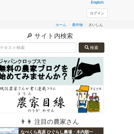
English
ログイン
ホーム
農作物
さいしん
🔎 サイト内検索
検索
👨👩 注目の農家さん
なべくら高原 ひぐらし農場・木内順一