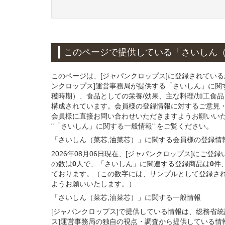
このページで提供している
「さいしん（
このページは、[ジャパンクロップス]に登録されてい
ンクロップス]運営事務局が提供する「さいしん」に関
穫時期）、食品としての栄養/効果、主な料理/加工食
構成されています。会員様の登録情報に対するご意見
会員様に直接お問い合わせいただきますようお願いい
"「さいしん」に関する一般情報" をご覧ください。
「さいしん（菜芯,油菜芯）」
に関する
会員様
の
登録
情
2026年08月06日現在、[ジャパンクロップス]に
の数は
0
人で、「さいしん」に関連する登録商品は
0
件
ております。（この数字には、サンプルとして登録さ
ようお願いいたします。）
「さいしん（菜芯,油菜芯）」
に関する
一般
情報
[ジャパンクロップス]で提供している情報は、総務省
ス]運営事務局の独自の視点・調査から提供している情