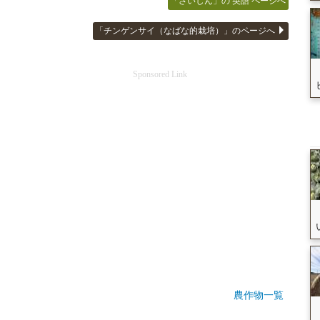
「さいしん」の 英語 ページへ
「チンゲンサイ（なばな的栽培）」のページへ
Sponsored Link
農作物一覧