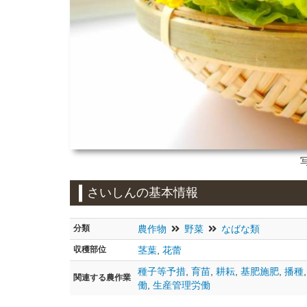
さいしんの基本情報
分類
農作物
野菜
なばな類
収穫部位
茎葉
,
花蕾
種子等予措
,
育苗
,
耕耘
,
基肥施肥
,
播種
関連する農作業
働
,
生産管理労働