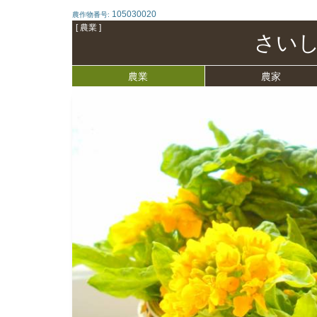
105030020
農作物番号:
[ 農業 ]
さい
農業
農家