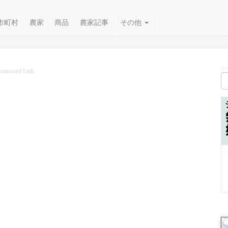
市町村
農家
商品
農家記事
その他
ponsored Link