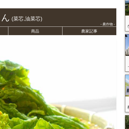
しん
(菜芯,油菜芯)
- 農作物 -
商品
農家記事