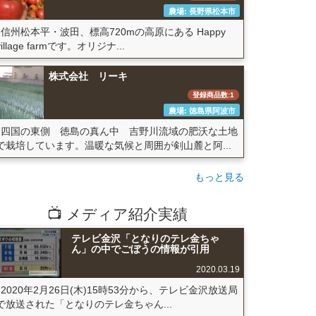
農場: 長野県松本市
信州松本平・波田、標高720mの高原にある Happy
village farmです。オリジナ...
株式会社 リーキ
登録商品数:1
農場: 徳島県阿波市
四国の東側 徳島の真ん中 吉野川流域の肥沃な土地
で栽培しています。温暖な気候と周囲が剣山麓と阿...
もっと見る
📺 メディア紹介実績
テレビ金沢「となりのテレ金ちゃ
ん」の中でごぼうの情報が引用
2020.03.19
2020年2月26日(木)15時53分から、テレビ金沢放送局
で放送された「となりのテレ金ちゃん...