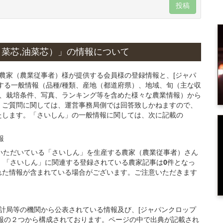
投稿
菜芯,油菜芯）」
の情報について
る農家（農業従事者）様が提供する会員様の登録情報と、[ジャパ
する一般情報（品種/種類、産地（都道府県）、地域、旬（主な収
品、栽培条件、写真、ランキング等を含めた様々な農業情報）から
・ご質問に関しては、運営事務局側では回答致しかねますので、
たします。「さいしん」の一般情報に関しては、次に記載の
報
ご登録いただいている「さいしん」を生産する農家（農業従事者）さん
、「さいしん」に関連する登録されている農家記事は
0
件となっ
れた情報が含まれている場合がございます。ご注意いただきます
統計局等の機関から公表されている情報及び、[ジャパンクロップ
報の２つから構成されております。ページの中で出典が記載され