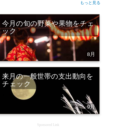
もっと見る
今月の旬の野菜や果物をチェ
ック
8月
来月の一般世帯の支出動向を
チェック
9月
Sponsored Link