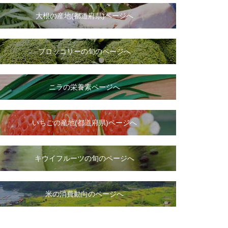
大根
の
産地(都道府県)ページへ
ブロッコリーの旬のページへ
ニラ
の
栄養素ページへ
いちご
の
産地(都道府県)ページへ
キウイフルーツの旬のページへ
米の消費動向のページへ