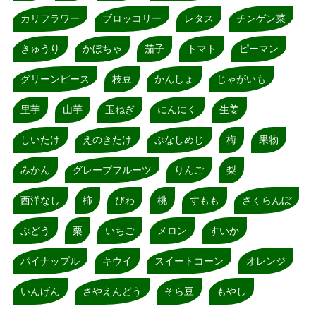
カリフラワー
ブロッコリー
レタス
チンゲン菜
きゅうり
かぼちゃ
茄子
トマト
ピーマン
グリーンピース
枝豆
かんしょ
じゃがいも
里芋
山芋
玉ねぎ
にんにく
生姜
しいたけ
えのきたけ
ぶなしめじ
梅
果物
みかん
グレープフルーツ
りんご
梨
西洋なし
柿
びわ
桃
すもも
さくらんぼ
ぶどう
栗
いちご
メロン
すいか
パイナップル
キウイ
スイートコーン
オレンジ
いんげん
さやえんどう
そら豆
もやし