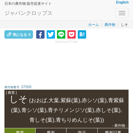
English
日本の農作物 販売促進サイト
ジャパンクロップス
Toggl
navig
ホーム
農作物
しそ
気になる
0
Sponsored Link
37500
農作物番号:
[ 農業 ]
しそ
(おおば,大葉,紫蘇(葉),赤シソ(葉),青紫蘇
(葉),青シソ(葉),青チリメンジソ(葉),赤しそ(葉),
青しそ(葉),青ちりめんじそ(葉))
- 農作物 -
農業
農家
商品
農家記事