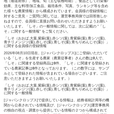
地（都道府県）、地域、旬（主な収穫時期）、食品としての栄養/
効果、主な料理/加工食品、栽培条件、写真、ランキング等を含め
た様々な農業情報）から構成されています。会員様の登録情報に
対するご意見・ご質問に関しては、運営事務局側では回答致しか
ねますので、会員様に直接お問い合わせいただきますようお願い
いたします。「しそ」の一般情報に関しては、次に記載の "「し
そ」に関する一般情報" をご覧ください。
「しそ（おおば,大葉,紫蘇(葉),赤シソ(葉),青紫蘇(葉),青シソ(葉),
青チリメンジソ(葉),赤しそ(葉),青しそ(葉),青ちりめんじそ(葉)）」
に関する
会員様
の
登録
情報
2026年08月10日現在、[ジャパンクロップス]にご登録いただいて
いる「しそ」を生産する農家（農業従事者）さんの数は
0
人で、
「しそ」に関連する登録商品は
0
件、「しそ」に関連する登録され
ている農家記事は
0
件となっております。（この数字には、サンプ
ルとして登録された情報が含まれている場合がございます。ご注
意いただきますようお願いいたします。）
「しそ（おおば,大葉,紫蘇(葉),赤シソ(葉),青紫蘇(葉),青シソ(葉),
青チリメンジソ(葉),赤しそ(葉),青しそ(葉),青ちりめんじそ(葉)）」
に関する
一般
情報
[ジャパンクロップス]で提供している情報は、総務省統計局等の機
関から公表されている情報及び、[ジャパンクロップス]運営事務局
の独自の視点・調査から提供している情報の２つから構成されて