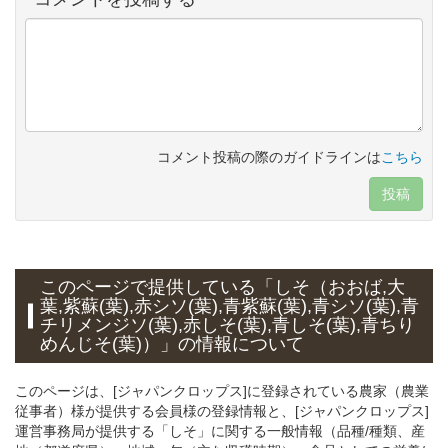
コメント投稿の際のガイドラインは
こちら
投稿
このページで提供している
「しそ（おおば,大
葉,紫蘇(葉),赤シソ(葉),青紫蘇(葉),青シソ(葉),青
チリメンジソ(葉),赤しそ(葉),青しそ(葉),青ちり
めんじそ(葉)）」
の情報について
このページは、[ジャパンクロップス]に登録されている農家（農業
従事者）様が提供する会員様の登録情報と、[ジャパンクロップス]
運営事務局が提供する「しそ」に関する一般情報（品種/種類、産