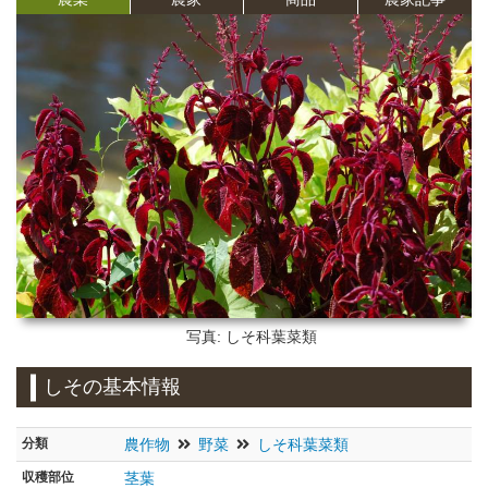
写真: しそ科葉菜類
しその基本情報
分類
農作物
野菜
しそ科葉菜類
収穫部位
茎葉