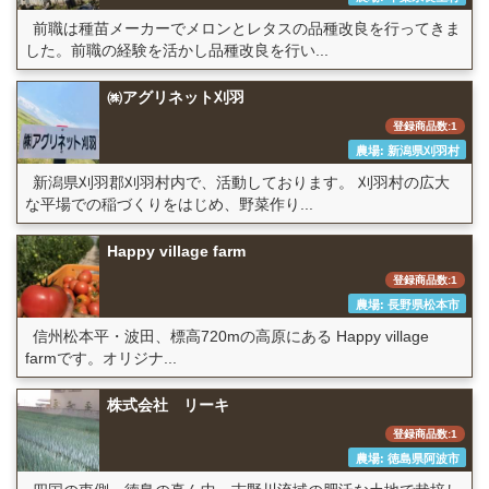
前職は種苗メーカーでメロンとレタスの品種改良を行ってきま
した。前職の経験を活かし品種改良を行い...
㈱アグリネット刈羽
登録商品数:1
農場: 新潟県刈羽村
新潟県刈羽郡刈羽村内で、活動しております。 刈羽村の広大
な平場での稲づくりをはじめ、野菜作り...
Happy village farm
登録商品数:1
農場: 長野県松本市
信州松本平・波田、標高720mの高原にある Happy village
farmです。オリジナ...
株式会社 リーキ
登録商品数:1
農場: 徳島県阿波市