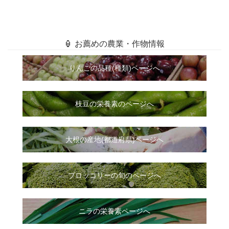
🏮 お薦めの農業・作物情報
りんごの品種(種類)ページへ
枝豆の栄養素のページへ
大根
の
産地(都道府県)ページへ
ブロッコリーの旬のページへ
ニラ
の
栄養素ページへ