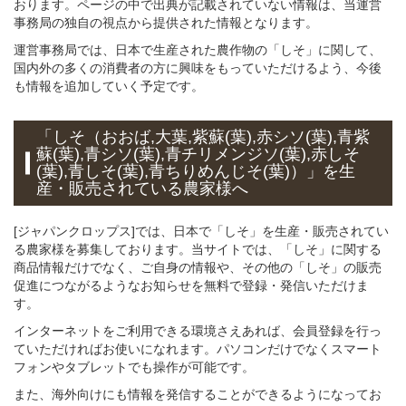
おります。ページの中で出典が記載されていない情報は、当運営
事務局の独自の視点から提供された情報となります。
運営事務局では、日本で生産された農作物の「しそ」に関して、
国内外の多くの消費者の方に興味をもっていただけるよう、今後
も情報を追加していく予定です。
「しそ（おおば,大葉,紫蘇(葉),赤シソ(葉),青紫
蘇(葉),青シソ(葉),青チリメンジソ(葉),赤しそ
(葉),青しそ(葉),青ちりめんじそ(葉)）」
を
生
産・販売されている
農家様へ
[ジャパンクロップス]では、日本で「しそ」を生産・販売されてい
る農家様を募集しております。当サイトでは、「しそ」に関する
商品情報だけでなく、ご自身の情報や、その他の「しそ」の販売
促進につながるようなお知らせを無料で登録・発信いただけま
す。
インターネットをご利用できる環境さえあれば、会員登録を行っ
ていただければお使いになれます。パソコンだけでなくスマート
フォンやタブレットでも操作が可能です。
また、海外向けにも情報を発信することができるようになってお