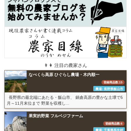
👨👩 注目の農家さん
なべくら高原 ひぐらし農場・木内順一
登録商品数:15
農場: 長野県飯山市
長野県の最北端にあたる・飯山市、 鍋倉高原の豊かな土壌で5
月～11月末位まで 野菜を収穫し...
果実的野菜 フルベジファーム
登録商品数:6
農場: 千葉県長生村