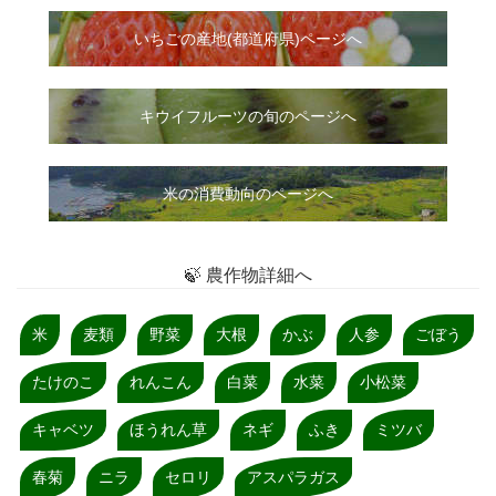
いちご
の
産地(都道府県)ページへ
キウイフルーツの旬のページへ
米の消費動向のページへ
🍃 農作物詳細へ
米
麦類
野菜
大根
かぶ
人参
ごぼう
たけのこ
れんこん
白菜
水菜
小松菜
キャベツ
ほうれん草
ネギ
ふき
ミツバ
春菊
ニラ
セロリ
アスパラガス