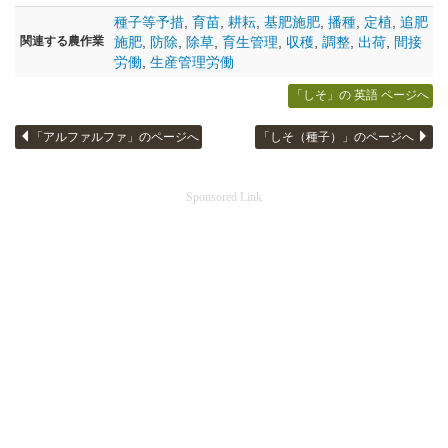
種子等予措
,
育苗
,
耕耘
,
基肥施肥
,
播種
,
定植
,
追肥
関連する農作業
施肥
,
防除
,
除草
,
育生管理
,
収穫
,
調整
,
出荷
,
間接
労働
,
生産管理労働
「しそ」の 英語 ページへ
「アルファルファ」のページへ
「しそ（種子）」のページへ
Sponsored Link