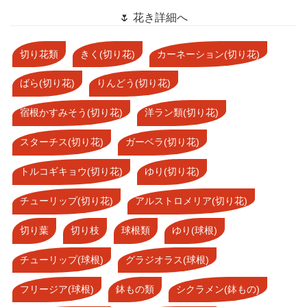
🌷 花き詳細へ
切り花類
きく(切り花)
カーネーション(切り花)
ばら(切り花)
りんどう(切り花)
宿根かすみそう(切り花)
洋ラン類(切り花)
スターチス(切り花)
ガーベラ(切り花)
トルコギキョウ(切り花)
ゆり(切り花)
チューリップ(切り花)
アルストロメリア(切り花)
切り葉
切り枝
球根類
ゆり(球根)
チューリップ(球根)
グラジオラス(球根)
フリージア(球根)
鉢もの類
シクラメン(鉢もの)