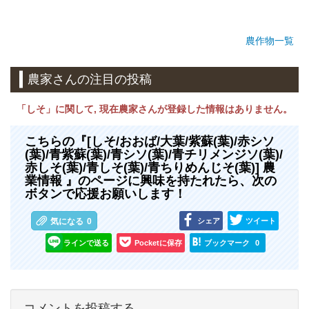
農作物一覧
農家さんの注目の投稿
「しそ」に関して, 現在農家さんが登録した情報はありません。
こちらの『[しそ/おおば/大葉/紫蘇(葉)/赤シソ
(葉)/青紫蘇(葉)/青シソ(葉)/青チリメンジソ(葉)/
赤しそ(葉)/青しそ(葉)/青ちりめんじそ(葉)] 農
業情報 』のページに興味を持たれたら、次の
ボタンで応援お願いします！
シェア
ツイート
気になる
0
ラインで送る
Pocketに保存
ブックマーク
0
コメントを投稿する