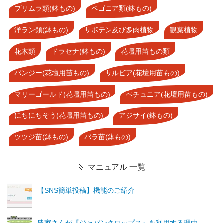
プリムラ類(鉢もの)
ベゴニア類(鉢もの)
洋ラン類(鉢もの)
サボテン及び多肉植物
観葉植物
花木類
ドラセナ(鉢もの)
花壇用苗もの類
パンジー(花壇用苗もの)
サルビア(花壇用苗もの)
マリーゴールド(花壇用苗もの)
ペチュニア(花壇用苗もの)
にちにちそう(花壇用苗もの)
アジサイ(鉢もの)
ツツジ苗(鉢もの)
バラ苗(鉢もの)
📗 マニュアル 一覧
【SNS簡単投稿】機能のご紹介
農家さんが『ジャパンクロップス』を利用する理由