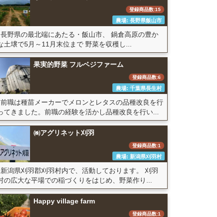
登録商品数:15
農場: 長野県飯山市
長野県の最北端にあたる・飯山市、 鍋倉高原の豊か
な土壌で5月～11月末位まで 野菜を収穫し...
果実的野菜 フルベジファーム
登録商品数:6
農場: 千葉県長生村
前職は種苗メーカーでメロンとレタスの品種改良を行
ってきました。前職の経験を活かし品種改良を行い...
㈱アグリネット刈羽
登録商品数:1
農場: 新潟県刈羽村
新潟県刈羽郡刈羽村内で、活動しております。 刈羽
村の広大な平場での稲づくりをはじめ、野菜作り...
Happy village farm
登録商品数:1