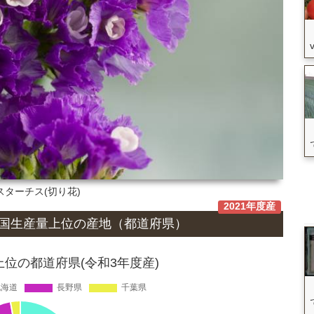
 スターチス(切り花)
2021年度産
国生産量上位の
産地
（都道府県）
上位の都道府県(令和3年度産)