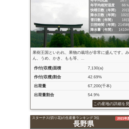
年平均気温
16.7
年平均相対湿度
66
快晴日数（年間）
20
降水日数（年間）
102
雪日数（年間）
18
日照時間（年間）
2145
降水量（年間）
1410
果樹王国といわれ、果物の栽培が非常に盛んです。
ん、うめ、かき、もも等、...
作付(収穫)面積
7,130(a)
作付(収穫)割合
42.69%
出荷量
67,200(千本)
出荷量割合
54.9%
この産地の詳細を
スターチス(切り花)の生産量ランキング 3位
2021年
長野県