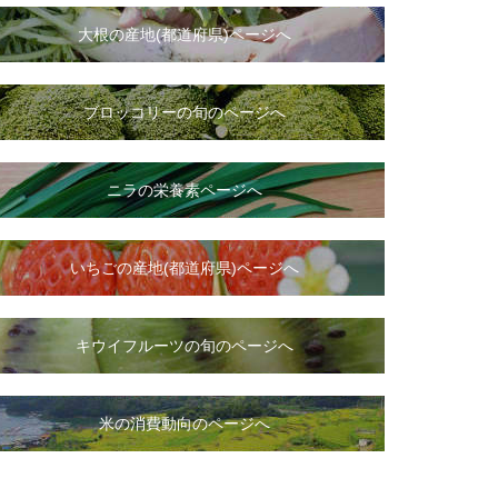
大根
の
産地(都道府県)ページへ
ブロッコリーの旬のページへ
ニラ
の
栄養素ページへ
いちご
の
産地(都道府県)ページへ
キウイフルーツの旬のページへ
米の消費動向のページへ