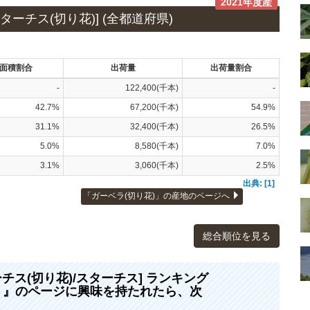
2021年度産
ーチス(切り花)] (全都道府県)
面積割合
出荷量
出荷量割合
-
122,400(千本)
-
42.7%
67,200(千本)
54.9%
31.1%
32,400(千本)
26.5%
5.0%
8,580(千本)
7.0%
3.1%
3,060(千本)
2.5%
出典: [1]
「ガーベラ(切り花)」の産地のページへ
総合順位を見る
ーチス(切り花)/スターチス] ランキング
県) 』のページに興味を持たれたら、次
！