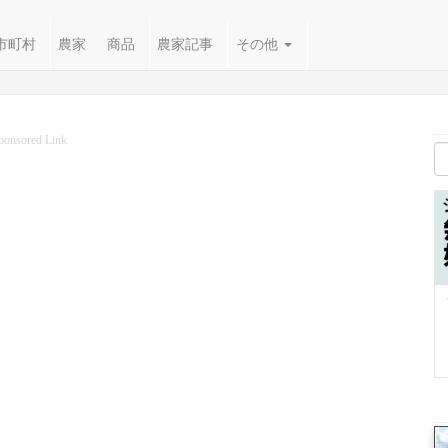
市町村
農家
商品
農家記事
その他
ponsored Link