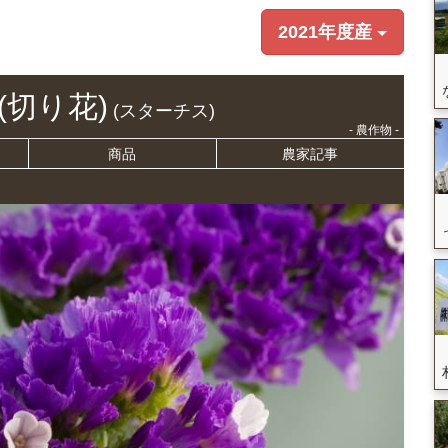
2021年度産
(切り花)
(スターチス)
- 農作物 -
商品
農家記事