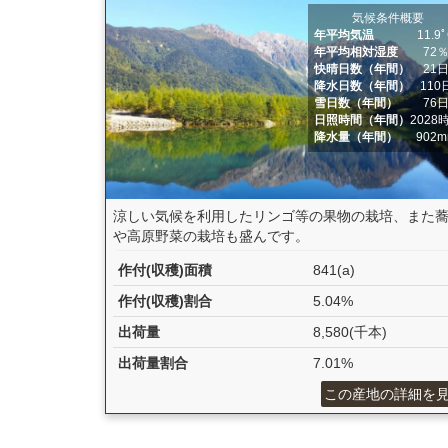
気候条件概要
年平均気温
11.9
年平均相対湿度
72
快晴日数（年間）
21
降水日数（年間）
110
雪日数（年間）
76
日照時間（年間）
2028
降水量（年間）
902
涼しい気候を利用したリンゴ等の果物の栽培、また
や高原野菜の栽培も盛んです。
作付(収穫)面積
841(a)
作付(収穫)割合
5.04%
出荷量
8,580(千本)
出荷量割合
7.01%
この産地の詳細を