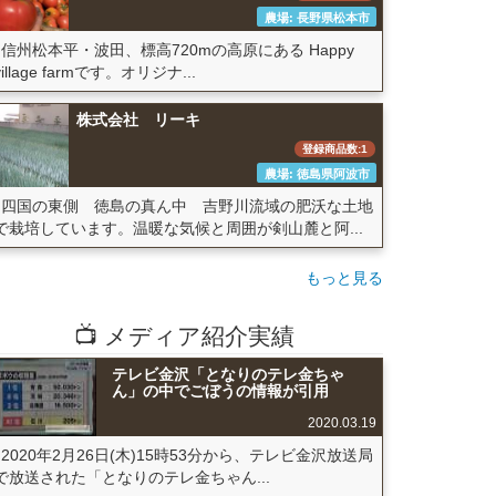
農場: 長野県松本市
信州松本平・波田、標高720mの高原にある Happy
village farmです。オリジナ...
株式会社 リーキ
登録商品数:1
農場: 徳島県阿波市
四国の東側 徳島の真ん中 吉野川流域の肥沃な土地
で栽培しています。温暖な気候と周囲が剣山麓と阿...
もっと見る
📺 メディア紹介実績
テレビ金沢「となりのテレ金ちゃ
ん」の中でごぼうの情報が引用
2020.03.19
2020年2月26日(木)15時53分から、テレビ金沢放送局
で放送された「となりのテレ金ちゃん...