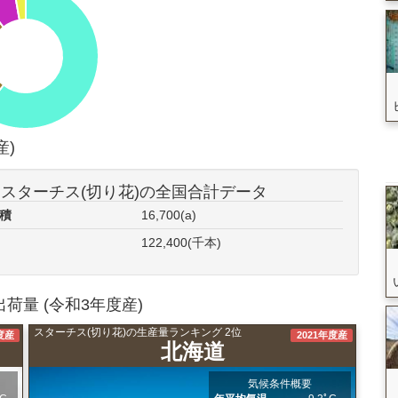
産)
スターチス(切り花)の全国合計データ
面積
16,700(a)
122,400(千本)
荷量 (令和3年度産)
スターチス(切り花)の生産量ランキング 2位
度産
2021年度産
北海道
気候条件概要