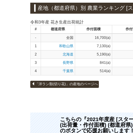
産地（都道府県）別 農業ランキング [スタ
令和3年産 花き生産出荷統計
#
都道府県
作付面積
作付
-
全国
16,700(a)
1
和歌山県
7,130(a)
2
北海道
5,190(a)
3
長野県
841(a)
4
千葉県
514(a)
「洋ラン類(切り花)」の産地のページへ
こちらの『2021年度産 [スタ
(出荷量・作付面積) (都道府
のボタンで応援お願いします