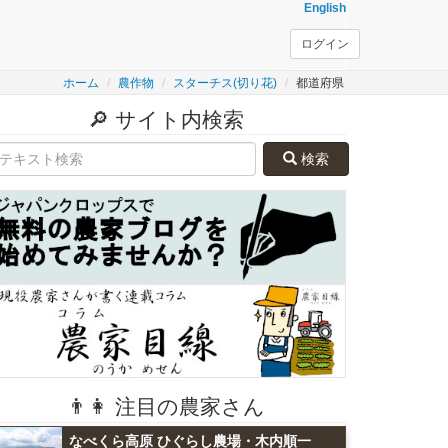
English
ログイン
ホーム
農作物
スターチス(切り花)
都道府県
🔎 サイト内検索
検索
👨👩 注目の農家さん
なべくら高原 ひぐらし農場・木内順一