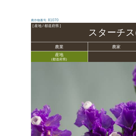
81070
農作物番号:
[ 産地 / 都道府県 ]
スターチス
農業
農家
産地
(都道府県)