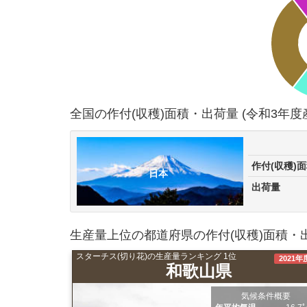
全国の作付(収穫)面積・出荷量 (令和3年度
作付(収穫)
日本
出荷量
生産量上位の都道府県の作付(収穫)面積・出
スターチス(切り花)の生産量ランキング 1位
2021年
和歌山県
気候条件概要