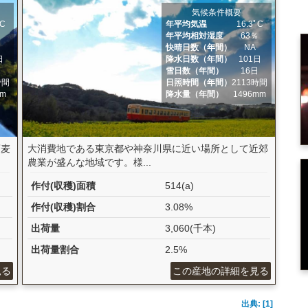
気候条件概要
ﾟC
年平均気温
16.3ﾟC
％
年平均相対湿度
63％
日
快晴日数（年間）
NA
日
降水日数（年間）
101日
日
雪日数（年間）
16日
時間
日照時間（年間）
2113時間
mm
降水量（年間）
1496mm
蕎麦
大消費地である東京都や神奈川県に近い場所として近郊
農業が盛んな地域です。様...
作付(収穫)面積
514(a)
作付(収穫)割合
3.08%
出荷量
3,060(千本)
出荷量割合
2.5%
見る
この産地の詳細を見る
出典: [1]