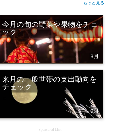
もっと見る
今月の旬の野菜や果物をチェ
ック
8月
来月の一般世帯の支出動向を
チェック
9月
Sponsored Link