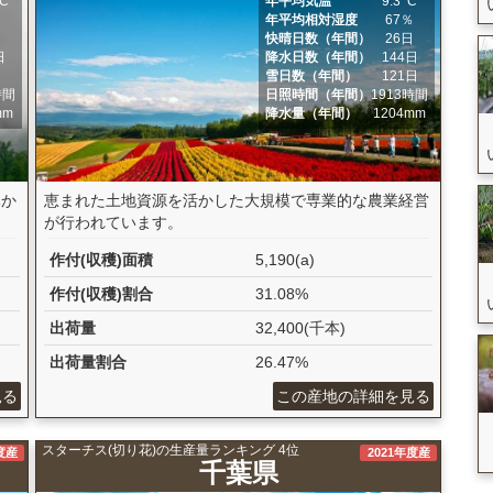
ﾟC
年平均気温
9.3ﾟC
％
年平均相対湿度
67％
日
快晴日数（年間）
26日
日
降水日数（年間）
144日
日
雪日数（年間）
121日
時間
日照時間（年間）
1913時間
mm
降水量（年間）
1204mm
みか
恵まれた土地資源を活かした大規模で専業的な農業経営
が行われています。
作付(収穫)面積
5,190(a)
作付(収穫)割合
31.08%
出荷量
32,400(千本)
出荷量割合
26.47%
見る
この産地の詳細を見る
スターチス(切り花)の生産量ランキング 4位
度産
2021年度産
千葉県