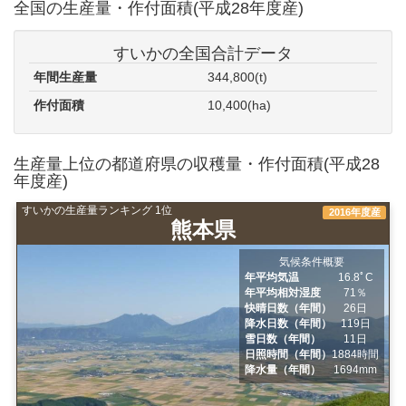
全国の生産量・作付面積(平成28年度産)
すいかの全国合計データ
年間生産量
344,800(t)
作付面積
10,400(ha)
生産量上位の都道府県の収穫量・作付面積(平成28
年度産)
すいかの生産量ランキング 1位
2016年度産
熊本県
気候条件概要
年平均気温
16.8ﾟC
年平均相対湿度
71％
快晴日数（年間）
26日
降水日数（年間）
119日
雪日数（年間）
11日
日照時間（年間）
1884時間
降水量（年間）
1694mm