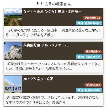
👨👩 注目の農家さん
なべくら高原 ひぐらし農場・木内順一
登録商品数:15
農場: 長野県飯山市
長野県の最北端にあたる・飯山市、 鍋倉高原の豊かな土壌で5
月～11月末位まで 野菜を収穫し...
果実的野菜 フルベジファーム
登録商品数:6
農場: 千葉県長生村
前職は種苗メーカーでメロンとレタスの品種改良を行ってきま
した。前職の経験を活かし品種改良を行い...
㈱アグリネット刈羽
登録商品数:1
農場: 新潟県刈羽村
新潟県刈羽郡刈羽村内で、活動しております。 刈羽村の広大
な平場での稲づくりをはじめ、野菜作り...