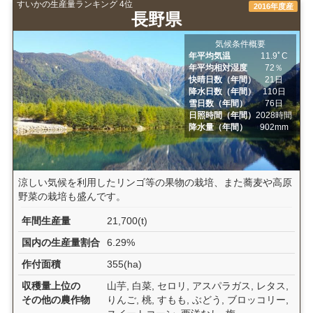
すいかの生産量ランキング 4位
2016年度産
長野県
気候条件概要
年平均気温
11.9ﾟC
年平均相対湿度
72％
快晴日数（年間）
21日
降水日数（年間）
110日
雪日数（年間）
76日
日照時間（年間）
2028時間
降水量（年間）
902mm
涼しい気候を利用したリンゴ等の果物の栽培、また蕎麦や高原
野菜の栽培も盛んです。
年間生産量
21,700(t)
国内の生産量割合
6.29%
作付面積
355(ha)
収穫量上位の
山芋, 白菜, セロリ, アスパラガス, レタス,
その他の農作物
りんご, 桃, すもも, ぶどう, ブロッコリー,