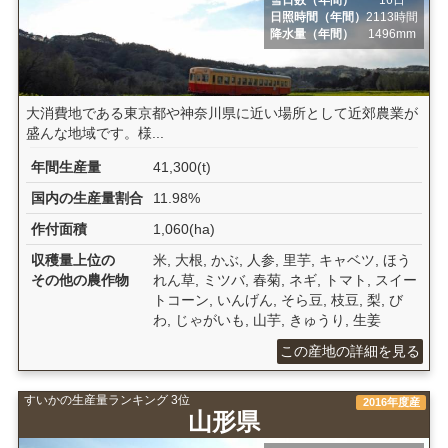
雪日数（年間）
16日
日照時間（年間）
2113時間
降水量（年間）
1496mm
大消費地である東京都や神奈川県に近い場所として近郊農業が
盛んな地域です。様...
年間生産量
41,300(t)
国内の生産量割合
11.98%
作付面積
1,060(ha)
収穫量上位の
米, 大根, かぶ, 人参, 里芋, キャベツ, ほう
その他の農作物
れん草, ミツバ, 春菊, ネギ, トマト, スイー
トコーン, いんげん, そら豆, 枝豆, 梨, び
わ, じゃがいも, 山芋, きゅうり, 生姜
この産地の詳細を見る
すいかの生産量ランキング 3位
2016年度産
山形県