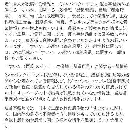
者）さんが投稿する情報と、[ジャパンクロップス]運営事務局が提
供する「すいか」に関する一般情報（品種/種類、産地（都道府
県）、地域、旬（主な収穫時期）、食品としての栄養/効果、主な
料理/加工食品、栽培条件、写真、ランキング等を含めた様々な農
業情報）から構成されています。農家さんが投稿された情報に対
するご意見・ご質問に関しては、運営事務局側では回答致しかね
ますので、農家様に直接お問い合わせいただきますようお願いい
たします。「すいか」の産地（都道府県）の一般情報に関して
は、次に記載の "「すいか」の産地（都道府県）に関する一般情
報" をご覧ください。
「すいか（西瓜,スイカ）」
の
産地（都道府県）に関する一般
情報
[ジャパンクロップス]で提供している情報は、総務省統計局等の機
関から公表されている情報及び、[ジャパンクロップス]運営事務局
の独自の視点・調査から提供している情報の２つから構成されて
おります。ページの中で出典が記載されていない情報は、当運営
事務局の独自の視点から提供された情報となります。
運営事務局では、日本で生産された農作物の「すいか」に関し
て、国内外の多くの消費者の方に興味をもっていただけるよう、
今後も農作物や農業に関する様々な情報を追加していく予定で
す。