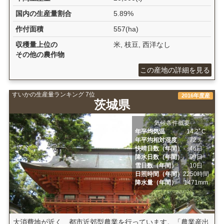
国内の生産量割合
5.89%
作付面積
557(ha)
収穫量上位の
米, 枝豆, 西洋なし
その他の農作物
この産地の詳細を見る
すいかの生産量ランキング 7位
2016年度産
茨城県
気候条件概要
年平均気温
14.2ﾟC
年平均相対湿度
72％
快晴日数（年間）
46日
降水日数（年間）
99日
雪日数（年間）
10日
日照時間（年間）
2250時間
降水量（年間）
1471mm
大消費地が近く、都市近郊型農業を行っています。「農業産出