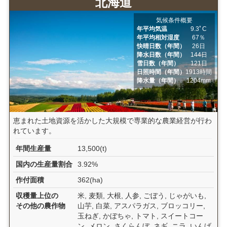
北海道
気候条件概要
年平均気温
9.3ﾟC
年平均相対湿度
67％
快晴日数（年間）
26日
降水日数（年間）
144日
雪日数（年間）
121日
日照時間（年間）
1913時間
降水量（年間）
1204mm
恵まれた土地資源を活かした大規模で専業的な農業経営が行わ
れています。
年間生産量
13,500(t)
国内の生産量割合
3.92%
作付面積
362(ha)
収穫量上位の
米, 麦類, 大根, 人参, ごぼう, じゃがいも,
その他の農作物
山芋, 白菜, アスパラガス, ブロッコリー,
玉ねぎ, かぼちゃ, トマト, スイートコー
ン, メロン, さくらんぼ, ネギ, ニラ, いんげ