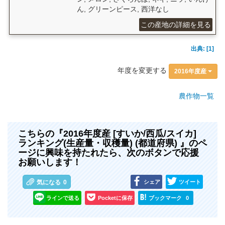
ん, グリーンピース, 西洋なし
この産地の詳細を見る
出典: [1]
年度を変更する
2016年度産
農作物一覧
こちらの『2016年度産 [すいか/西瓜/スイカ]
ランキング(生産量・収穫量) (都道府県) 』のペ
ージに興味を持たれたら、次のボタンで応援
お願いします！
シェア
ツイート
気になる
0
ラインで送る
Pocketに保存
ブックマーク
0