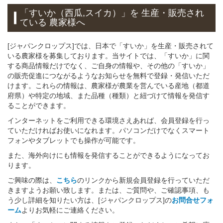
「すいか（西瓜,スイカ）」
を 生産・販売され
ている 農家様へ
[ジャパンクロップス]では、日本で「すいか」を生産・販売されて
いる農家様を募集しております。当サイトでは、「すいか」に関
する商品情報だけでなく、ご自身の情報や、その他の「すいか」
の販売促進につながるようなお知らせを無料で登録・発信いただ
けます。これらの情報は、農家様が農業を営んでいる産地（都道
府県）や特定の地域、また品種（種類）と紐づけて情報を発信す
ることができます。
インターネットをご利用できる環境さえあれば、会員登録を行っ
ていただければお使いになれます。パソコンだけでなくスマート
フォンやタブレットでも操作が可能です。
また、海外向けにも情報を発信することができるようになってお
ります。
ご興味の際は、
こちら
のリンクから新規会員登録を行っていただ
きますようお願い致します。または、ご質問や、ご確認事項、も
う少し詳細を知りたい方は、[ジャパンクロップス]の
お問合せフォ
ーム
よりお気軽にご連絡ください。