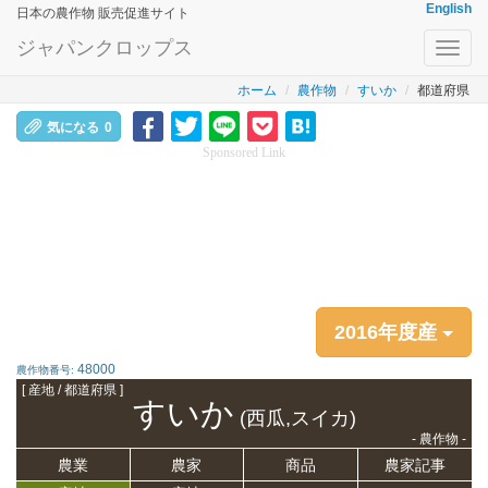
English
日本の農作物 販売促進サイト
ジャパンクロップス
Toggl
navig
ホーム
農作物
すいか
都道府県
気になる
0
Sponsored Link
2016年度産
48000
農作物番号:
[ 産地 / 都道府県 ]
すいか
(西瓜,スイカ)
- 農作物 -
農業
農家
商品
農家記事