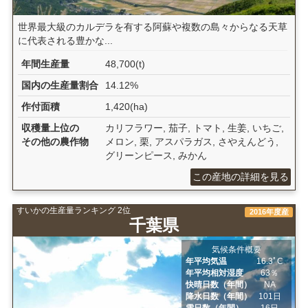
世界最大級のカルデラを有する阿蘇や複数の島々からなる天草
に代表される豊かな...
年間生産量
48,700(t)
国内の生産量割合
14.12%
作付面積
1,420(ha)
収穫量上位の
カリフラワー, 茄子, トマト, 生姜, いちご,
その他の農作物
メロン, 栗, アスパラガス, さやえんどう,
グリーンピース, みかん
この産地の詳細を見る
すいかの生産量ランキング 2位
2016年度産
千葉県
気候条件概要
年平均気温
16.3ﾟC
年平均相対湿度
63％
快晴日数（年間）
NA
降水日数（年間）
101日