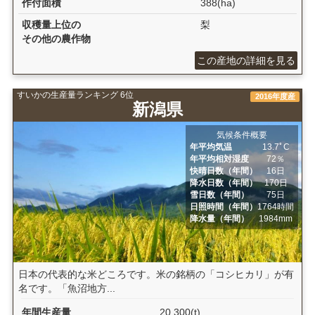
作付面積
388(ha)
収穫量上位の
梨
その他の農作物
この産地の詳細を見る
すいかの生産量ランキング 6位
2016年度産
新潟県
気候条件概要
年平均気温
13.7ﾟC
年平均相対湿度
72％
快晴日数（年間）
16日
降水日数（年間）
170日
雪日数（年間）
75日
日照時間（年間）
1764時間
降水量（年間）
1984mm
日本の代表的な米どころです。米の銘柄の「コシヒカリ」が有
名です。「魚沼地方...
年間生産量
20,300(t)