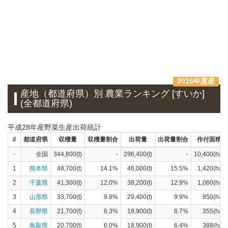
2016年度産
産地（都道府県）別 農業ランキング [すいか]
(全都道府県)
平成28年産野菜生産出荷統計
#
都道府県
収穫量
収穫量割合
出荷量
出荷量割合
作付面積
-
全国
344,800(t)
-
296,400(t)
-
10,400(ha)
1
熊本県
48,700(t)
14.1%
46,000(t)
15.5%
1,420(ha)
2
千葉県
41,300(t)
12.0%
38,200(t)
12.9%
1,060(ha)
3
山形県
33,700(t)
9.8%
29,400(t)
9.9%
850(ha)
4
長野県
21,700(t)
6.3%
19,900(t)
6.7%
355(ha)
5
鳥取県
20,700(t)
6.0%
18,900(t)
6.4%
388(ha)