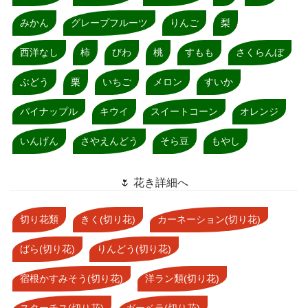
みかん
グレープフルーツ
りんご
梨
西洋なし
柿
びわ
桃
すもも
さくらんぼ
ぶどう
栗
いちご
メロン
すいか
パイナップル
キウイ
スイートコーン
オレンジ
いんげん
さやえんどう
そら豆
もやし
🌷 花き詳細へ
切り花類
きく(切り花)
カーネーション(切り花)
ばら(切り花)
りんどう(切り花)
宿根かすみそう(切り花)
洋ラン類(切り花)
スターチス(切り花)
ガーベラ(切り花)