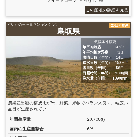
スイートコーン, 西洋なし, 梅
この産地の詳細を見る
すいかの生産量ランキング 5位
2016年度産
鳥取県
気候条件概要
年平均気温
14.9ﾟC
年平均相対湿度
73％
快晴日数（年間）
14日
降水日数（年間）
158日
雪日数（年間）
58日
日照時間（年間）
1707時間
降水量（年間）
1890mm
農業産出額の構成比が米、野菜、果物でバランス良く、幅広い
品目が生産されてい...
年間生産量
20,700(t)
国内の生産量割合
6%