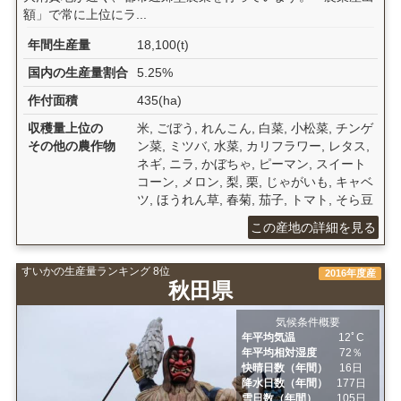
額」で常に上位にラ...
年間生産量
18,100(t)
国内の生産量割合
5.25%
作付面積
435(ha)
収穫量上位の
米, ごぼう, れんこん, 白菜, 小松菜, チンゲ
その他の農作物
ン菜, ミツバ, 水菜, カリフラワー, レタス,
ネギ, ニラ, かぼちゃ, ピーマン, スイート
コーン, メロン, 梨, 栗, じゃがいも, キャベ
ツ, ほうれん草, 春菊, 茄子, トマト, そら豆
この産地の詳細を見る
すいかの生産量ランキング 8位
2016年度産
秋田県
気候条件概要
年平均気温
12ﾟC
年平均相対湿度
72％
快晴日数（年間）
16日
降水日数（年間）
177日
雪日数（年間）
105日