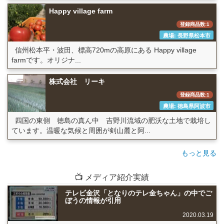
Happy village farm
登録商品数:1
農場: 長野県松本市
信州松本平・波田、標高720mの高原にある Happy village
farmです。オリジナ...
株式会社 リーキ
登録商品数:1
農場: 徳島県阿波市
四国の東側 徳島の真ん中 吉野川流域の肥沃な土地で栽培し
ています。温暖な気候と周囲が剣山麓と阿...
もっと見る
📺 メディア紹介実績
テレビ金沢「となりのテレ金ちゃん」の中でご
ぼうの情報が引用
2020.03.19