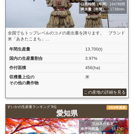
日照時間（年間）
1647時間
降水量（年間）
1738mm
全国でもトップレベルのコメの産出量を誇ります。 ブランド
米「あきたこまち」...
年間生産量
13,700(t)
国内の生産量割合
3.97%
作付面積
456(ha)
収穫量上位の
米
その他の農作物
この産地の詳細を見る
すいかの生産量ランキング 9位
2016年度産
愛知県
気候条件概要
年平均気温
16.1ﾟC