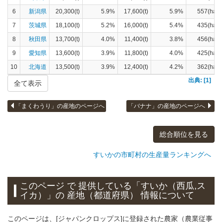
6
新潟県
20,300(t)
5.9%
17,600(t)
5.9%
557(ha)
7
茨城県
18,100(t)
5.2%
16,000(t)
5.4%
435(ha)
8
秋田県
13,700(t)
4.0%
11,400(t)
3.8%
456(ha)
9
愛知県
13,600(t)
3.9%
11,800(t)
4.0%
425(ha)
10
北海道
13,500(t)
3.9%
12,400(t)
4.2%
362(ha)
出典: [1]
全て表示
「まくわうり」の産地のページへ
「バナナ」の産地のページへ
総合順位を見る
すいかの市町村の生産量ランキングへ
このページ で 提供している「すいか（西瓜,ス
イカ）」
の 産地（都道府県） 情報について
このページは、[ジャパンクロップス]に登録された農家（農業従事