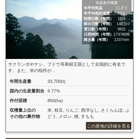
気候条件概要
年平均気温
11.8ﾟC
年平均相対湿度
73％
快晴日数（年間）
15日
降水日数（年間）
146日
雪日数（年間）
96日
日照時間（年間）
1737時間
降水量（年間）
1337mm
サクランボやナシ、ブドウ等果樹王国として全国的に有名で
す。また、米の稲作が...
年間生産量
33,700(t)
国内の生産量割合
9.77%
作付面積
850(ha)
収穫量上位の
米, 枝豆, りんご, 西洋なし, さくらんぼ, ぶ
その他の農作物
どう, メロン, 桃, すもも
この産地の詳細を見る