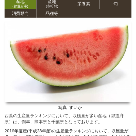
産地
産地
栄養
素
旬
(都道府県)
(市町村)
消費動向
品種等
写真: すいか
西瓜の生産量ランキングにおいて、収穫量が多い産地（都道府
県）は、例年、熊本県と千葉県となっております。
2016年度産(平成28年産)の生産量ランキングにおいて、収穫量が