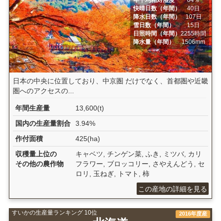
年平均相対湿度
64％
快晴日数（年間）
40日
降水日数（年間）
107日
雪日数（年間）
15日
日照時間（年間）
2255時間
降水量（年間）
1506mm
日本の中央に位置しており、中京圏 だけでなく、首都圏や近畿
圏へのアクセスの...
年間生産量
13,600(t)
国内の生産量割合
3.94%
作付面積
425(ha)
収穫量上位の
キャベツ, チンゲン菜, ふき, ミツバ, カリ
その他の農作物
フラワー, ブロッコリー, さやえんどう, セ
ロリ, 玉ねぎ, トマト, 柿
この産地の詳細を見る
すいかの生産量ランキング 10位
2016年度産