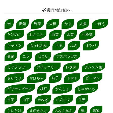
🍃 農作物詳細へ
米
麦類
野菜
大根
かぶ
人参
ごぼう
たけのこ
れんこん
白菜
水菜
小松菜
キャベツ
ほうれん草
ネギ
ふき
ミツバ
春菊
ニラ
セロリ
アスパラガス
カリフラワー
ブロッコリー
レタス
チンゲン菜
きゅうり
かぼちゃ
茄子
トマト
ピーマン
グリーンピース
枝豆
かんしょ
じゃがいも
里芋
山芋
玉ねぎ
にんにく
生姜
しいたけ
えのきたけ
ぶなしめじ
梅
果物