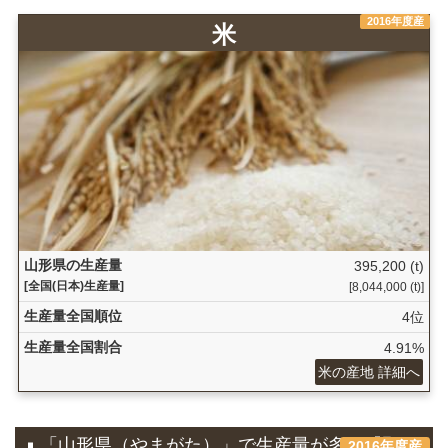
2016年度産
米
山形県の生産量
395,200 (t)
[全国(日本)生産量]
[8,044,000 (t)]
生産量全国順位
4位
生産量全国割合
4.91%
米の産地 詳細へ
「山形県（やまがた）」で生産量が多い『野
2016年度産