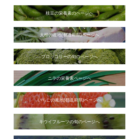
枝豆の栄養素のページへ
大根
の
産地(都道府県)ページへ
ブロッコリーの旬のページへ
ニラ
の
栄養素ページへ
いちご
の
産地(都道府県)ページへ
キウイフルーツの旬のページへ