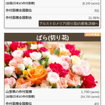
[全国(日本)の作付面積]
[8,100 (acre)]
作付面積全国順位
3位
作付面積全国割合
11.06%
アルストロメリア(切り花)の産地 詳細へ
2016年度産
ばら(切り花)
山形県の作付面積
1,700 (acre)
[全国(日本)の作付面積]
[34,700 (acre)]
作付面積全国順位
4位