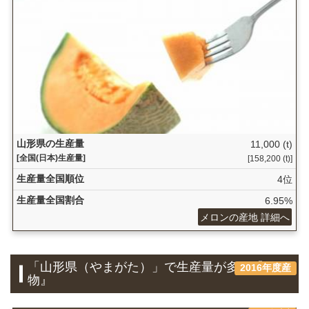
山形県の生産量
11,000 (t)
[全国(日本)生産量]
[158,200 (t)]
生産量全国順位
4位
生産量全国割合
6.95%
メロンの産地 詳細へ
「山形県（やまがた）」で生産量が多い『果
2016年度産
物』