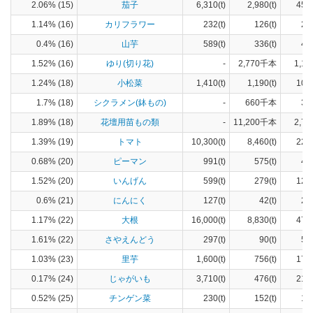
2.06% (15)
茄子
6,310(t)
2,980(t)
454
1.14% (16)
カリフラワー
232(t)
126(t)
25
0.4% (16)
山芋
589(t)
336(t)
42
1.52% (16)
ゆり(切り花)
-
2,770千本
1,14
1.24% (18)
小松菜
1,410(t)
1,190(t)
108
1.7% (18)
シクラメン(鉢もの)
-
660千本
32
1.89% (18)
花壇用苗もの類
-
11,200千本
2,74
1.39% (19)
トマト
10,300(t)
8,460(t)
224
0.68% (20)
ピーマン
991(t)
575(t)
46
1.52% (20)
いんげん
599(t)
279(t)
129
0.6% (21)
にんにく
127(t)
42(t)
22
1.17% (22)
大根
16,000(t)
8,830(t)
477
1.61% (22)
さやえんどう
297(t)
90(t)
50
1.03% (23)
里芋
1,600(t)
756(t)
176
0.17% (24)
じゃがいも
3,710(t)
476(t)
212
0.52% (25)
チンゲン菜
230(t)
152(t)
17