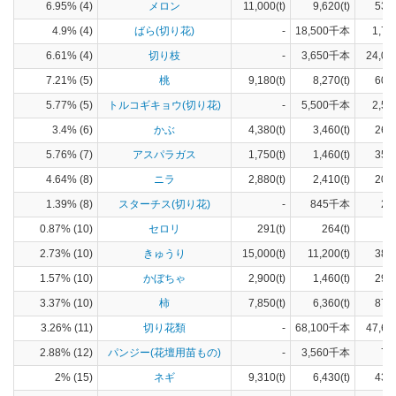
6.95% (4)
メロン
11,000(t)
9,620(t)
537
4.9% (4)
ばら(切り花)
-
18,500千本
1,70
6.61% (4)
切り枝
-
3,650千本
24,00
7.21% (5)
桃
9,180(t)
8,270(t)
604
5.77% (5)
トルコギキョウ(切り花)
-
5,500千本
2,52
3.4% (6)
かぶ
4,380(t)
3,460(t)
264
5.76% (7)
アスパラガス
1,750(t)
1,460(t)
354
4.64% (8)
ニラ
2,880(t)
2,410(t)
206
1.39% (8)
スターチス(切り花)
-
845千本
25
0.87% (10)
セロリ
291(t)
264(t)
8
2.73% (10)
きゅうり
15,000(t)
11,200(t)
384
1.57% (10)
かぼちゃ
2,900(t)
1,460(t)
297
3.37% (10)
柿
7,850(t)
6,360(t)
878
3.26% (11)
切り花類
-
68,100千本
47,60
2.88% (12)
パンジー(花壇用苗もの)
-
3,560千本
79
2% (15)
ネギ
9,310(t)
6,430(t)
439