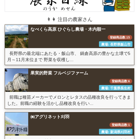
👨👩 注目の農家さん
なべくら高原 ひぐらし農場・木内順一
登録商品数:15
農場: 長野県飯山市
長野県の最北端にあたる・飯山市、 鍋倉高原の豊かな土壌で5
月～11月末位まで 野菜を収穫し...
果実的野菜 フルベジファーム
登録商品数:6
農場: 千葉県長生村
前職は種苗メーカーでメロンとレタスの品種改良を行ってきま
した。前職の経験を活かし品種改良を行い...
㈱アグリネット刈羽
登録商品数:1
農場: 新潟県刈羽村