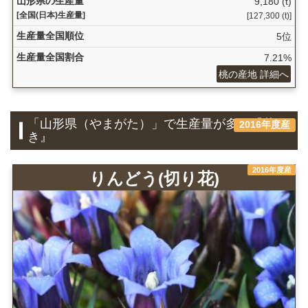
山形県の生産量
9,180 (t)
[全国(日本)生産量]
[127,300 (t)]
生産量全国順位
5位
生産量全国割合
7.21%
桃の産地 詳細へ
「山形県（やまがた）」で生産量が多い『花
2016年度産
き』
2016年度産
りんどう(切り花)