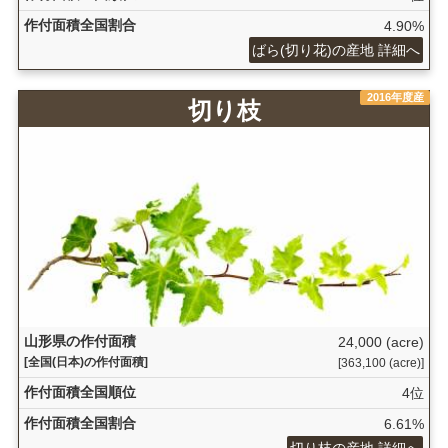
作付面積全国割合
4.90%
ばら(切り花)の産地 詳細へ
2016年度産
切り枝
山形県の作付面積
24,000 (acre)
[全国(日本)の作付面積]
[363,100 (acre)]
作付面積全国順位
4位
作付面積全国割合
6.61%