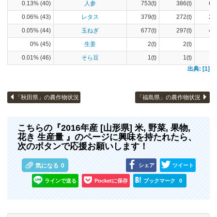
0.13% (40)
人参
753(t)
386(t)
66
0.06% (43)
レタス
379(t)
272(t)
25
0.05% (44)
玉ねぎ
677(t)
297(t)
41
0% (45)
生姜
2(t)
2(t)
1
0.01% (46)
そら豆
1(t)
1(t)
出典: [1]
「秋田県」の農作物状況
「福島県」の農作物状況
こちらの『2016年産 [山形県] 米, 野菜, 果物,
花き 生産量 』のページに興味を持たれたら、
次のボタンで応援お願いします！
シェア
ツイート
気になる
0
ラインで送る
Pocketに保存
ブックマーク
0