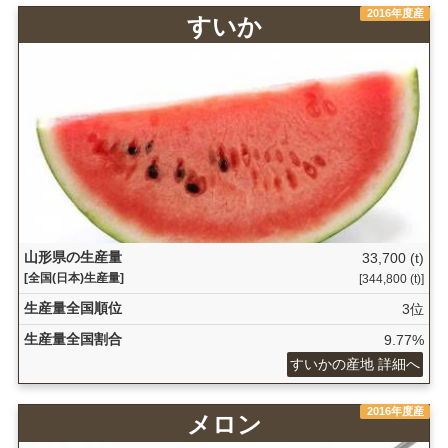
2016年度産
すいか
山形県の生産量
33,700 (t)
[全国(日本)生産量]
[344,800 (t)]
生産量全国順位
3位
生産量全国割合
9.77%
すいかの産地 詳細へ
2016年度産
メロン