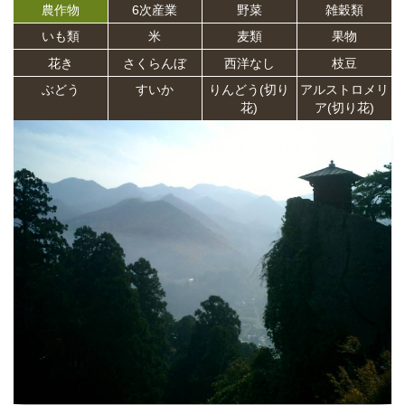
農作物
6次産業
野菜
雑穀類
いも類
米
麦類
果物
花き
さくらんぼ
西洋なし
枝豆
ぶどう
すいか
りんどう(切り
アルストロメリ
花)
ア(切り花)