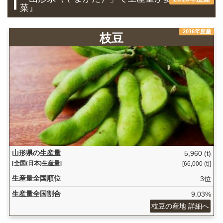
菜』
2016年度産
枝豆
山形県の生産量
5,960 (t)
[全国(日本)生産量]
[66,000 (t)]
生産量全国順位
3位
生産量全国割合
9.03%
枝豆の産地 詳細へ