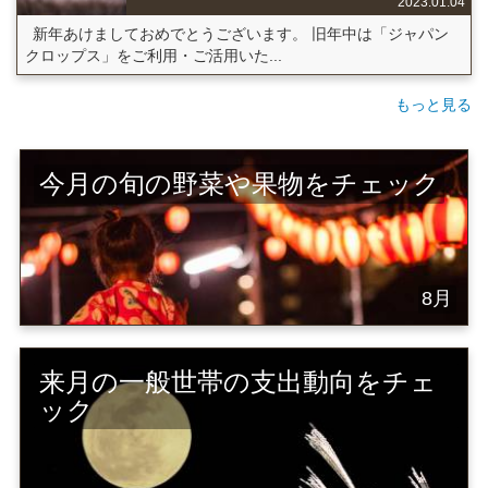
2023.01.04
新年あけましておめでとうございます。 旧年中は「ジャパン
クロップス」をご利用・ご活用いた...
もっと見る
今月の旬の野菜や果物をチェック
8月
来月の一般世帯の支出動向をチェ
ック