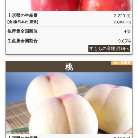
山形県の生産量
2,220 (t)
[全国(日本)生産量]
[23,000 (t)]
生産量全国順位
4位
生産量全国割合
9.65%
すももの産地 詳細へ
2016年度産
桃