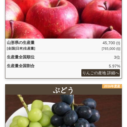
山形県の生産量
45,700 (t)
[全国(日本)生産量]
[765,000 (t)]
生産量全国順位
3位
生産量全国割合
5.97%
りんごの産地 詳細へ
2016年度産
ぶどう