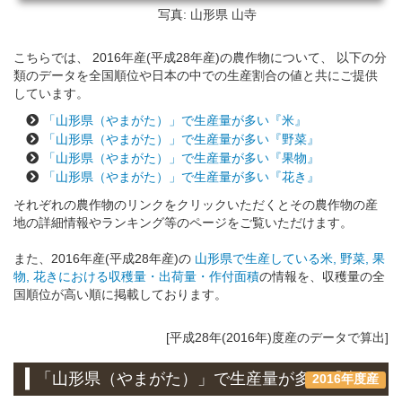
写真: 山形県
山寺
こちらでは、 2016年産(平成28年産)の農作物について、 以下の分
類のデータを全国順位や日本の中での生産割合の値と共にご提供
しています。
「山形県（やまがた）」で生産量が多い『米』
「山形県（やまがた）」で生産量が多い『野菜』
「山形県（やまがた）」で生産量が多い『果物』
「山形県（やまがた）」で生産量が多い『花き』
それぞれの農作物のリンクをクリックいただくとその農作物の産
地の詳細情報やランキング等のページをご覧いただけます。
また、2016年産(平成28年産)の
山形県で生産している米, 野菜, 果
物, 花きにおける収穫量・出荷量・作付面積
の情報を、収穫量の全
国順位が高い順に掲載しております。
[平成28年(2016年)度産のデータで算出]
「山形県（やまがた）」で生産量が多い『米』
2016年度産