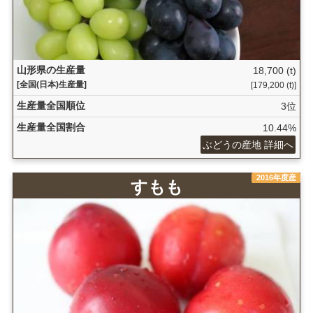
山形県の生産量
18,700 (t)
[全国(日本)生産量]
[179,200 (t)]
生産量全国順位
3位
生産量全国割合
10.44%
ぶどうの産地 詳細へ
2016年度産
すもも