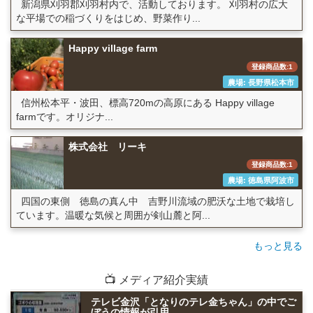
新潟県刈羽郡刈羽村内で、活動しております。 刈羽村の広大
な平場での稲づくりをはじめ、野菜作り...
Happy village farm
登録商品数:1
農場: 長野県松本市
信州松本平・波田、標高720mの高原にある Happy village
farmです。オリジナ...
株式会社 リーキ
登録商品数:1
農場: 徳島県阿波市
四国の東側 徳島の真ん中 吉野川流域の肥沃な土地で栽培し
ています。温暖な気候と周囲が剣山麓と阿...
もっと見る
📺 メディア紹介実績
テレビ金沢「となりのテレ金ちゃん」の中でご
ぼうの情報が引用