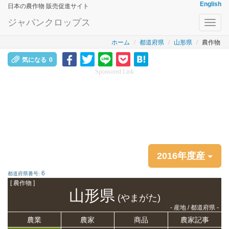
English
日本の農作物 販売促進サイト
ジャパンクロップス
Toggl
navig
ホーム
都道府県
山形県
農作物
気になる
0
Sponsored Link
2016年度産
6
都道府県番号:
[ 農作物 ]
山形県
(やまがた)
- 産地 / 都道府県 -
農業
農家
商品
農家記事