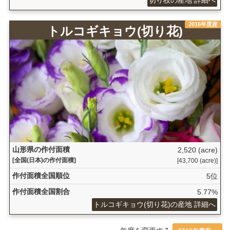
切り枝の産地 詳細へ
2016年度産
トルコギキョウ(切り花)
山形県の作付面積
2,520 (acre)
[全国(日本)の作付面積]
[43,700 (acre)]
作付面積全国順位
5位
作付面積全国割合
5.77%
トルコギキョウ(切り花)の産地 詳細へ