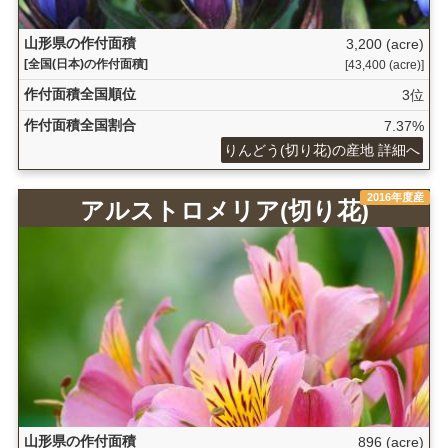
山形県の作付面積
3,200 (acre)
[全国(日本)の作付面積]
[43,400 (acre)]
作付面積全国順位
3位
作付面積全国割合
7.37%
りんどう(切り花)の産地 詳細へ
2016年度産
アルストロメリア(切り花)
山形県の作付面積
896 (acre)