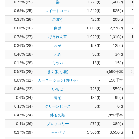
0.72% (25)
梨
1,770(t)
1,460(t)
133
0.68% (25)
スイートコーン
1,340(t)
525(t)
232
0.31% (26)
ごぼう
422(t)
205(t)
37
0.68% (26)
白菜
6,080(t)
2,270(t)
212
0.78% (27)
ほうれん草
1,920(t)
1,310(t)
156
0.36% (28)
水菜
158(t)
125(t)
17
0.46% (28)
ふき
51(t)
34(t)
11
0.12% (28)
ミツバ
18(t)
15(t)
3
0.52% (28)
きく(切り花)
-
5,590千本
2,51
0.09% (32)
カーネーション(切り花)
-
150千本
2
0.46% (33)
いちご
725(t)
559(t)
63
0.6% (34)
春菊
181(t)
99(t)
15
0.11% (34)
グリーンピース
6(t)
6(t)
1
0.47% (34)
鉢もの類
-
1,950千本
78
0.4% (36)
ブロッコリー
575(t)
389(t)
79
0.37% (39)
キャベツ
5,360(t)
3,550(t)
190