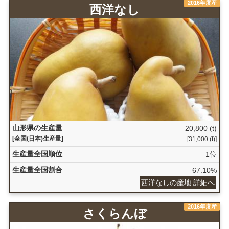
2016年度産
西洋なし
山形県の生産量
20,800 (t)
[全国(日本)生産量]
[31,000 (t)]
生産量全国順位
1位
生産量全国割合
67.10%
西洋なしの産地 詳細へ
2016年度産
さくらんぼ