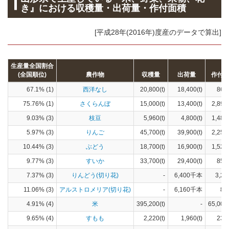
き』における収穫量・出荷量・作付面積
[平成28年(2016年)度産のデータで算出]
生産量全国割合
(全国順位)
農作物
収穫量
出荷量
作付
67.1% (1)
西洋なし
20,800(t)
18,400(t)
868
75.76% (1)
さくらんぼ
15,000(t)
13,400(t)
2,890
9.03% (3)
枝豆
5,960(t)
4,800(t)
1,480
5.97% (3)
りんご
45,700(t)
39,900(t)
2,250
10.44% (3)
ぶどう
18,700(t)
16,900(t)
1,520
9.77% (3)
すいか
33,700(t)
29,400(t)
850
7.37% (3)
りんどう(切り花)
-
6,400千本
3,20
11.06% (3)
アルストロメリア(切り花)
-
6,160千本
89
4.91% (4)
米
395,200(t)
-
65,000
9.65% (4)
すもも
2,220(t)
1,960(t)
238