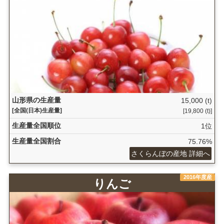
山形県の生産量
15,000 (t)
[全国(日本)生産量]
[19,800 (t)]
生産量全国順位
1位
生産量全国割合
75.76%
さくらんぼの産地 詳細へ
2016年度産
りんご