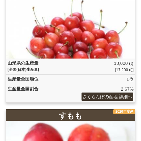
山形県の生産量
13,000 (t)
[全国(日本)生産量]
[17,200 (t)]
生産量全国順位
1位
生産量全国割合
2.67%
さくらんぼの産地 詳細へ
2020年度産
すもも