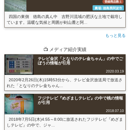
登録商品数:1
農場: 徳島県阿波市
四国の東側 徳島の真ん中 吉野川流域の肥沃な土地で栽培し
ています。温暖な気候と周囲が剣山麓と阿...
もっと見る
📺 メディア紹介実績
テレビ金沢「となりのテレ金ちゃん」の中でご
ぼうの情報が引用
2020.03.19
2020年2月26日(木)15時53分から、テレビ金沢放送局で放送さ
れた「となりのテレ金ちゃん...
フジテレビ『めざましテレビ』の中で桃の情報
が引用
2018.07.10
2018年7月5日(木)4:55～8:00に放送されたフジテレビ『めざま
しテレビ』の中で、ジャ...