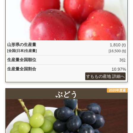
山形県の生産量
1,810 (t)
[全国(日本)生産量]
[16,500 (t)]
生産量全国順位
3位
生産量全国割合
10.97%
すももの産地 詳細へ
2020年度産
ぶどう