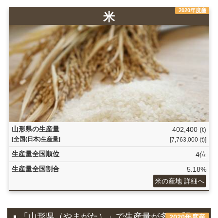
2020年度産
米
山形県の生産量
402,400 (t)
[全国(日本)生産量]
[7,763,000 (t)]
生産量全国順位
4位
生産量全国割合
5.18%
米の産地 詳細へ
「山形県（やまがた）」で生産量が多い『野
2020年度産