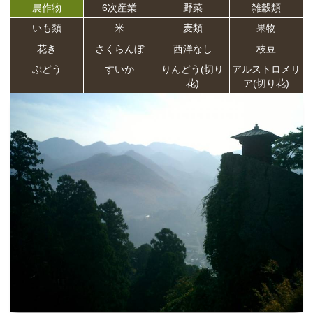
農作物
6次産業
野菜
雑穀類
いも類
米
麦類
果物
花き
さくらんぼ
西洋なし
枝豆
ぶどう
すいか
りんどう(切り
アルストロメリ
花)
ア(切り花)