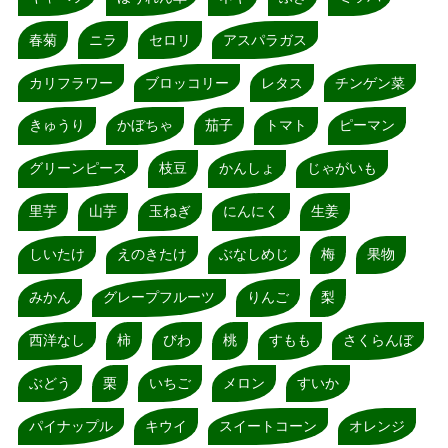
春菊
ニラ
セロリ
アスパラガス
カリフラワー
ブロッコリー
レタス
チンゲン菜
きゅうり
かぼちゃ
茄子
トマト
ピーマン
グリーンピース
枝豆
かんしょ
じゃがいも
里芋
山芋
玉ねぎ
にんにく
生姜
しいたけ
えのきたけ
ぶなしめじ
梅
果物
みかん
グレープフルーツ
りんご
梨
西洋なし
柿
びわ
桃
すもも
さくらんぼ
ぶどう
栗
いちご
メロン
すいか
パイナップル
キウイ
スイートコーン
オレンジ