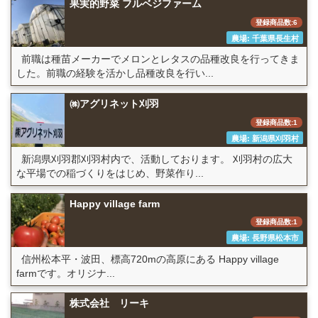
果実的野菜 フルベジファーム
登録商品数:6
農場: 千葉県長生村
前職は種苗メーカーでメロンとレタスの品種改良を行ってきま
した。前職の経験を活かし品種改良を行い...
㈱アグリネット刈羽
登録商品数:1
農場: 新潟県刈羽村
新潟県刈羽郡刈羽村内で、活動しております。 刈羽村の広大
な平場での稲づくりをはじめ、野菜作り...
Happy village farm
登録商品数:1
農場: 長野県松本市
信州松本平・波田、標高720mの高原にある Happy village
farmです。オリジナ...
株式会社 リーキ