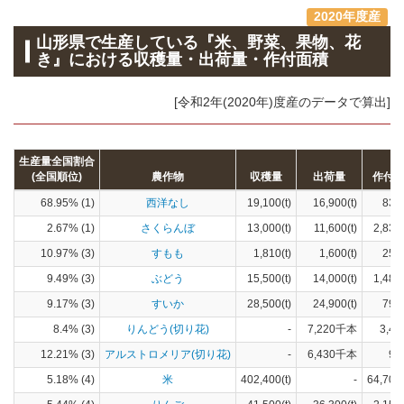
2020年度産
山形県で生産している『米、野菜、果物、花
き』における収穫量・出荷量・作付面積
[令和2年(2020年)度産のデータで算出]
生産量全国割合
(全国順位)
農作物
収穫量
出荷量
作付
68.95% (1)
西洋なし
19,100(t)
16,900(t)
839
2.67% (1)
さくらんぼ
13,000(t)
11,600(t)
2,830
10.97% (3)
すもも
1,810(t)
1,600(t)
250
9.49% (3)
ぶどう
15,500(t)
14,000(t)
1,480
9.17% (3)
すいか
28,500(t)
24,900(t)
798
8.4% (3)
りんどう(切り花)
-
7,220千本
3,42
12.21% (3)
アルストロメリア(切り花)
-
6,430千本
96
5.18% (4)
米
402,400(t)
-
64,700