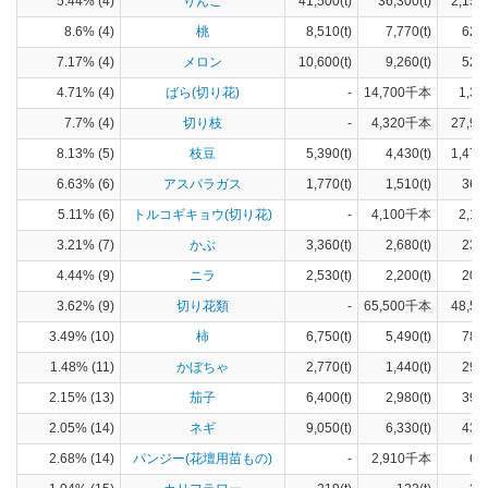
5.44% (4)
りんご
41,500(t)
36,300(t)
2,150
8.6% (4)
桃
8,510(t)
7,770(t)
621
7.17% (4)
メロン
10,600(t)
9,260(t)
520
4.71% (4)
ばら(切り花)
-
14,700千本
1,37
7.7% (4)
切り枝
-
4,320千本
27,90
8.13% (5)
枝豆
5,390(t)
4,430(t)
1,470
6.63% (6)
アスパラガス
1,770(t)
1,510(t)
363
5.11% (6)
トルコギキョウ(切り花)
-
4,100千本
2,10
3.21% (7)
かぶ
3,360(t)
2,680(t)
238
4.44% (9)
ニラ
2,530(t)
2,200(t)
202
3.62% (9)
切り花類
-
65,500千本
48,50
3.49% (10)
柿
6,750(t)
5,490(t)
788
1.48% (11)
かぼちゃ
2,770(t)
1,440(t)
294
2.15% (13)
茄子
6,400(t)
2,980(t)
392
2.05% (14)
ネギ
9,050(t)
6,330(t)
434
2.68% (14)
パンジー(花壇用苗もの)
-
2,910千本
65