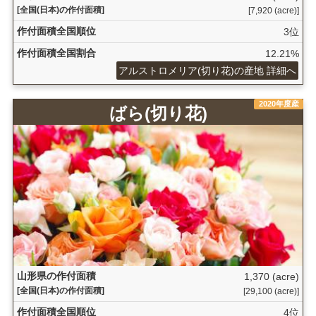
[全国(日本)の作付面積]
[7,920 (acre)]
作付面積全国順位
3位
作付面積全国割合
12.21%
アルストロメリア(切り花)の産地 詳細へ
2020年度産
ばら(切り花)
山形県の作付面積
1,370 (acre)
[全国(日本)の作付面積]
[29,100 (acre)]
作付面積全国順位
4位