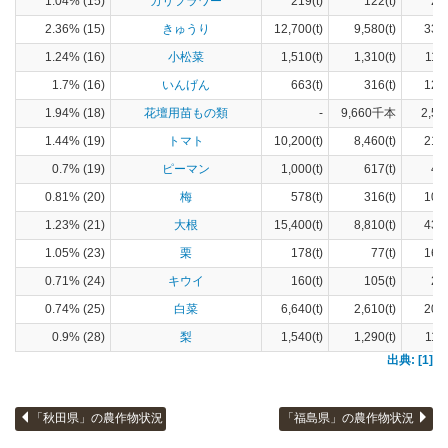
1.04% (15)
カリフラワー
219(t)
122(t)
23
2.36% (15)
きゅうり
12,700(t)
9,580(t)
336
1.24% (16)
小松菜
1,510(t)
1,310(t)
113
1.7% (16)
いんげん
663(t)
316(t)
124
1.94% (18)
花壇用苗もの類
-
9,660千本
2,53
1.44% (19)
トマト
10,200(t)
8,460(t)
210
0.7% (19)
ピーマン
1,000(t)
617(t)
46
0.81% (20)
梅
578(t)
316(t)
109
1.23% (21)
大根
15,400(t)
8,810(t)
431
1.05% (23)
栗
178(t)
77(t)
160
0.71% (24)
キウイ
160(t)
105(t)
22
0.74% (25)
白菜
6,640(t)
2,610(t)
206
0.9% (28)
梨
1,540(t)
1,290(t)
115
出典: [1]
「秋田県」の農作物状況
「福島県」の農作物状況