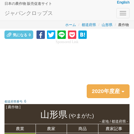
English
日本の農作物 販売促進サイト
ジャパンクロップス
Toggl
navig
ホーム
都道府県
山形県
農作物
気になる
0
Sponsored Link
2020年度産
6
都道府県番号:
[ 農作物 ]
山形県
(やまがた)
- 産地 / 都道府県 -
農業
農家
商品
農家記事