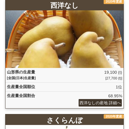
2020年度産
西洋なし
山形県の生産量
19,100 (t)
[全国(日本)生産量]
[27,700 (t)]
生産量全国順位
1位
生産量全国割合
68.95%
西洋なしの産地 詳細へ
2020年度産
さくらんぼ