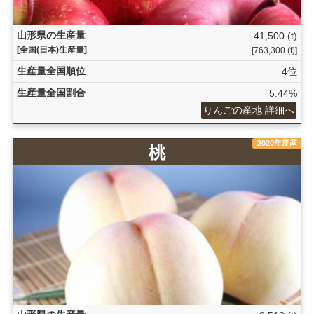
山形県の生産量
41,500 (t)
[全国(日本)生産量]
[763,300 (t)]
生産量全国順位
4位
生産量全国割合
5.44%
りんごの産地 詳細へ
2020年度産
桃