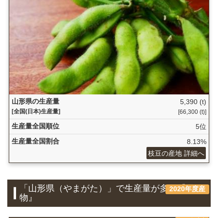
山形県の生産量
5,390 (t)
[全国(日本)生産量]
[66,300 (t)]
生産量全国順位
5位
生産量全国割合
8.13%
枝豆の産地 詳細へ
「山形県（やまがた）」で生産量が多い『果
2020年度産
物』