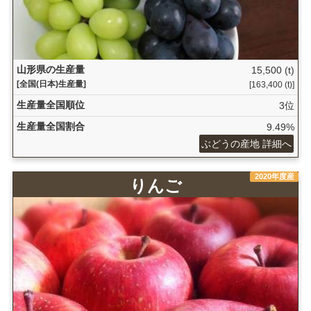
山形県の生産量
15,500 (t)
[全国(日本)生産量]
[163,400 (t)]
生産量全国順位
3位
生産量全国割合
9.49%
ぶどうの産地 詳細へ
2020年度産
りんご