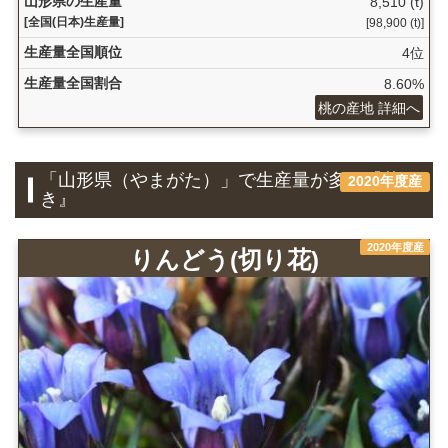
山形県の生産量
8,510 (t)
[全国(日本)生産量]
[98,900 (t)]
生産量全国順位
4位
生産量全国割合
8.60%
桃の産地 詳細へ
「山形県（やまがた）」で生産量が多い『花
2020年度産
き』
2020年度産
りんどう(切り花)