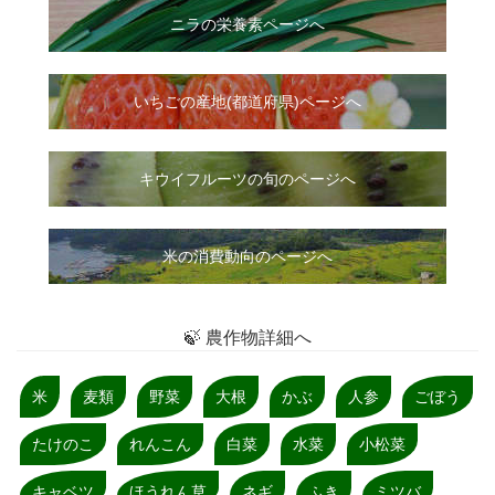
ニラ
の
栄養素ページへ
いちご
の
産地(都道府県)ページへ
キウイフルーツの旬のページへ
米の消費動向のページへ
🍃 農作物詳細へ
米
麦類
野菜
大根
かぶ
人参
ごぼう
たけのこ
れんこん
白菜
水菜
小松菜
キャベツ
ほうれん草
ネギ
ふき
ミツバ