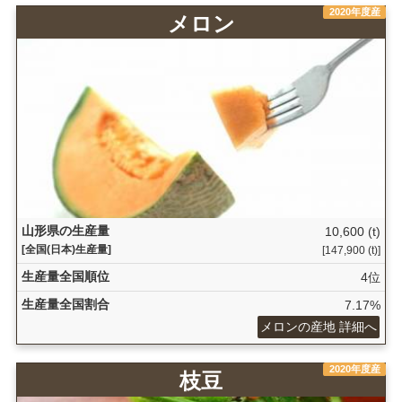
2020年度産
メロン
山形県の生産量
10,600 (t)
[全国(日本)生産量]
[147,900 (t)]
生産量全国順位
4位
生産量全国割合
7.17%
メロンの産地 詳細へ
2020年度産
枝豆