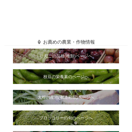
🏮 お薦めの農業・作物情報
りんごの品種(種類)ページへ
枝豆の栄養素のページへ
大根
の
産地(都道府県)ページへ
ブロッコリーの旬のページへ