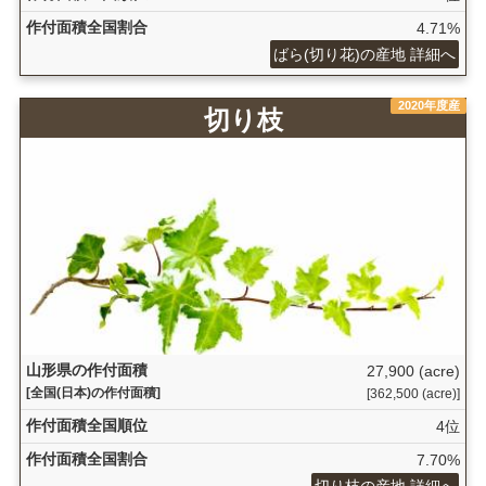
作付面積全国割合
4.71%
ばら(切り花)の産地 詳細へ
2020年度産
切り枝
山形県の作付面積
27,900 (acre)
[全国(日本)の作付面積]
[362,500 (acre)]
作付面積全国順位
4位
作付面積全国割合
7.70%