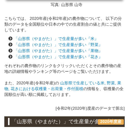
写真: 山形県
山寺
こちらでは、 2020年産(令和2年産)の農作物について、 以下の分
類のデータを全国順位や日本の中での生産割合の値と共にご提供
しています。
「山形県（やまがた）」で生産量が多い『米』
「山形県（やまがた）」で生産量が多い『野菜』
「山形県（やまがた）」で生産量が多い『果物』
「山形県（やまがた）」で生産量が多い『花き』
それぞれの農作物のリンクをクリックいただくとその農作物の産
地の詳細情報やランキング等のページをご覧いただけます。
また、2020年産(令和2年産)の
山形県で生産している米, 野菜, 果
物, 花きにおける収穫量・出荷量・作付面積
の情報を、収穫量の全
国順位が高い順に掲載しております。
[令和2年(2020年)度産のデータで算出]
「山形県（やまがた）」で生産量が多い『米』
2020年度産