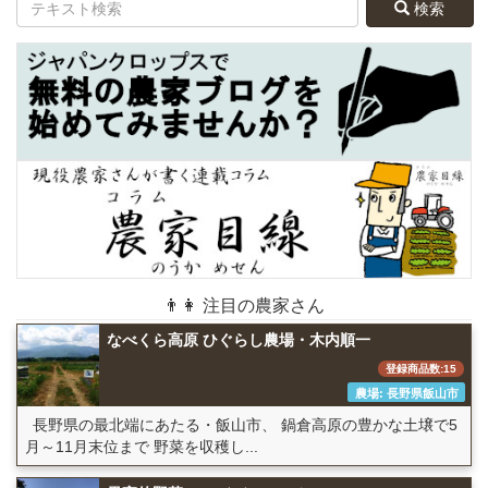
検索
👨👩 注目の農家さん
なべくら高原 ひぐらし農場・木内順一
登録商品数:15
農場: 長野県飯山市
長野県の最北端にあたる・飯山市、 鍋倉高原の豊かな土壌で5
月～11月末位まで 野菜を収穫し...