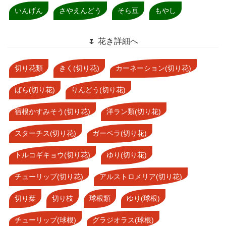
いんげん
さやえんどう
そら豆
もやし
🌷 花き詳細へ
切り花類
きく(切り花)
カーネーション(切り花)
ばら(切り花)
りんどう(切り花)
宿根かすみそう(切り花)
洋ラン類(切り花)
スターチス(切り花)
ガーベラ(切り花)
トルコギキョウ(切り花)
ゆり(切り花)
チューリップ(切り花)
アルストロメリア(切り花)
切り葉
切り枝
球根類
ゆり(球根)
チューリップ(球根)
グラジオラス(球根)