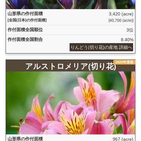
山形県の作付面積
3,420 (acre)
[全国(日本)の作付面積]
[40,700 (acre)]
作付面積全国順位
3位
作付面積全国割合
8.40%
りんどう(切り花)の産地 詳細へ
2020年度産
アルストロメリア(切り花)
山形県の作付面積
967 (acre)