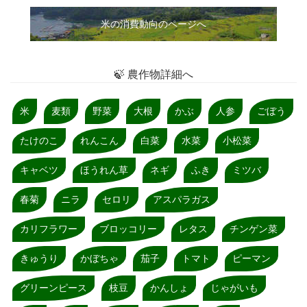
米の消費動向のページへ
🍃 農作物詳細へ
米
麦類
野菜
大根
かぶ
人参
ごぼう
たけのこ
れんこん
白菜
水菜
小松菜
キャベツ
ほうれん草
ネギ
ふき
ミツバ
春菊
ニラ
セロリ
アスパラガス
カリフラワー
ブロッコリー
レタス
チンゲン菜
きゅうり
かぼちゃ
茄子
トマト
ピーマン
グリーンピース
枝豆
かんしょ
じゃがいも