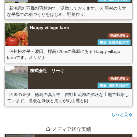
新潟県刈羽郡刈羽村内で、活動しております。 刈羽村の広大
な平場での稲づくりをはじめ、野菜作り...
Happy village farm
登録商品数:1
農場: 長野県松本市
信州松本平・波田、標高720mの高原にある Happy village
farmです。オリジナ...
株式会社 リーキ
登録商品数:1
農場: 徳島県阿波市
四国の東側 徳島の真ん中 吉野川流域の肥沃な土地で栽培し
ています。温暖な気候と周囲が剣山麓と阿...
もっと見る
📺 メディア紹介実績