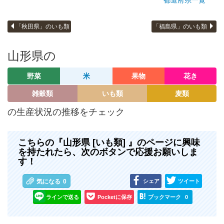
「秋田県」のいも類
「福島県」のいも類
山形県の
野菜
米
果物
花き
雑穀類
いも類
麦類
の生産状況の推移をチェック
こちらの『山形県 [いも類] 』のページに興味
を持たれたら、次のボタンで応援お願いしま
す！
シェア
ツイート
気になる
0
ラインで送る
Pocketに保存
ブックマーク
0