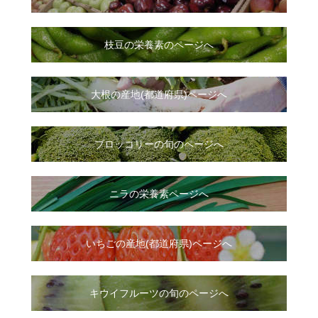
枝豆の栄養素のページへ
大根
の
産地(都道府県)ページへ
ブロッコリーの旬のページへ
ニラ
の
栄養素ページへ
いちご
の
産地(都道府県)ページへ
キウイフルーツの旬のページへ