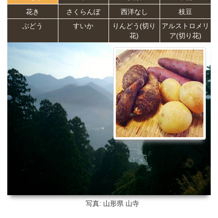
花き
さくらんぼ
西洋なし
枝豆
ぶどう
すいか
りんどう(切り
アルストロメリ
花)
ア(切り花)
写真: 山形県
山寺