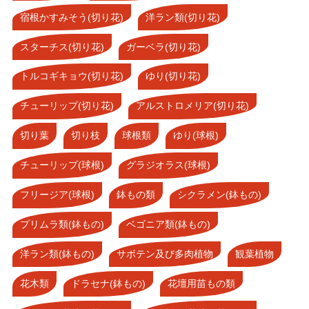
宿根かすみそう(切り花)
洋ラン類(切り花)
スターチス(切り花)
ガーベラ(切り花)
トルコギキョウ(切り花)
ゆり(切り花)
チューリップ(切り花)
アルストロメリア(切り花)
切り葉
切り枝
球根類
ゆり(球根)
チューリップ(球根)
グラジオラス(球根)
フリージア(球根)
鉢もの類
シクラメン(鉢もの)
プリムラ類(鉢もの)
ベゴニア類(鉢もの)
洋ラン類(鉢もの)
サボテン及び多肉植物
観葉植物
花木類
ドラセナ(鉢もの)
花壇用苗もの類