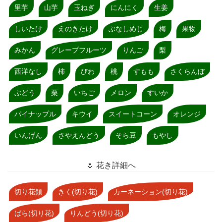
里芋
山芋
玉ねぎ
にんにく
生姜
しいたけ
えのきたけ
ぶなしめじ
梅
果物
みかん
グレープフルーツ
りんご
梨
西洋なし
柿
びわ
桃
すもも
さくらんぼ
ぶどう
栗
いちご
メロン
すいか
パイナップル
キウイ
スイートコーン
オレンジ
いんげん
さやえんどう
そら豆
もやし
🌷 花き詳細へ
切り花類
きく(切り花)
カーネーション(切り花)
ばら(切り花)
りんどう(切り花)