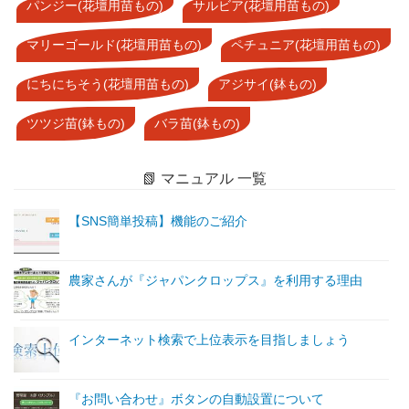
パンジー(花壇用苗もの)
サルビア(花壇用苗もの)
マリーゴールド(花壇用苗もの)
ペチュニア(花壇用苗もの)
にちにちそう(花壇用苗もの)
アジサイ(鉢もの)
ツツジ苗(鉢もの)
バラ苗(鉢もの)
📗 マニュアル 一覧
【SNS簡単投稿】機能のご紹介
農家さんが『ジャパンクロップス』を利用する理由
インターネット検索で上位表示を目指しましょう
『お問い合わせ』ボタンの自動設置について