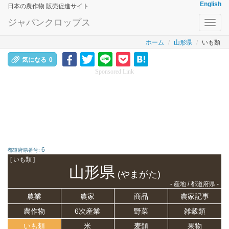
English
日本の農作物 販売促進サイト
ジャパンクロップス
Toggl
navig
ホーム
山形県
いも類
気になる
0
Sponsored Link
6
都道府県番号:
[ いも類 ]
山形県
(やまがた)
- 産地 / 都道府県 -
農業
農家
商品
農家記事
農作物
6次産業
野菜
雑穀類
いも類
米
麦類
果物