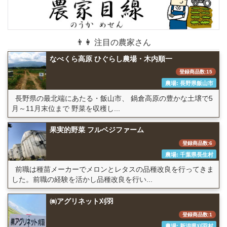
👨👩 注目の農家さん
なべくら高原 ひぐらし農場・木内順一
登録商品数:15
農場: 長野県飯山市
長野県の最北端にあたる・飯山市、 鍋倉高原の豊かな土壌で5
月～11月末位まで 野菜を収穫し...
果実的野菜 フルベジファーム
登録商品数:6
農場: 千葉県長生村
前職は種苗メーカーでメロンとレタスの品種改良を行ってきま
した。前職の経験を活かし品種改良を行い...
㈱アグリネット刈羽
登録商品数:1
農場: 新潟県刈羽村