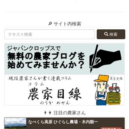
🔎 サイト内検索
検索
👨👩 注目の農家さん
なべくら高原 ひぐらし農場・木内順一