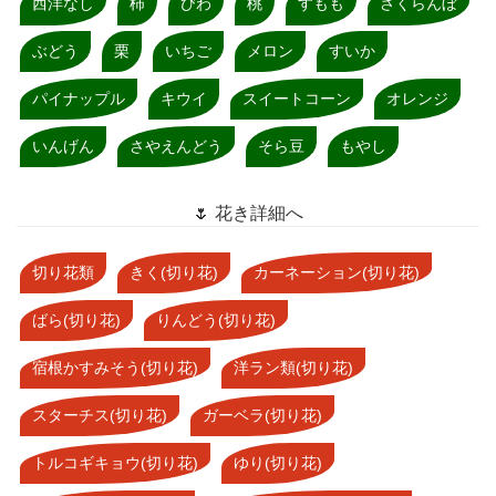
西洋なし
柿
びわ
桃
すもも
さくらんぼ
ぶどう
栗
いちご
メロン
すいか
パイナップル
キウイ
スイートコーン
オレンジ
いんげん
さやえんどう
そら豆
もやし
🌷 花き詳細へ
切り花類
きく(切り花)
カーネーション(切り花)
ばら(切り花)
りんどう(切り花)
宿根かすみそう(切り花)
洋ラン類(切り花)
スターチス(切り花)
ガーベラ(切り花)
トルコギキョウ(切り花)
ゆり(切り花)