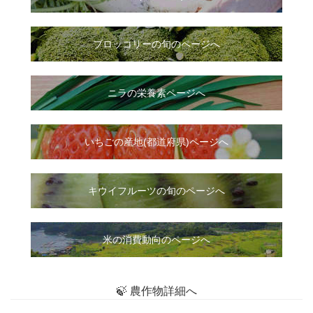
ブロッコリーの旬のページへ
ニラ
の
栄養素ページへ
いちご
の
産地(都道府県)ページへ
キウイフルーツの旬のページへ
米の消費動向のページへ
🍃 農作物詳細へ