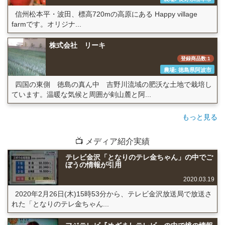
信州松本平・波田、標高720mの高原にある Happy village
farmです。オリジナ...
株式会社 リーキ
登録商品数:1
農場: 徳島県阿波市
四国の東側 徳島の真ん中 吉野川流域の肥沃な土地で栽培し
ています。温暖な気候と周囲が剣山麓と阿...
もっと見る
📺 メディア紹介実績
テレビ金沢「となりのテレ金ちゃん」の中でご
ぼうの情報が引用
2020.03.19
2020年2月26日(木)15時53分から、テレビ金沢放送局で放送さ
れた「となりのテレ金ちゃん...