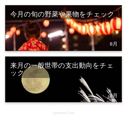
今月の旬の野菜や果物をチェック
8月
来月の一般世帯の支出動向をチェ
ック
9月
Sponsored Link