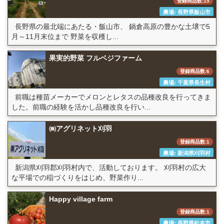
登録商品数:15
農場: 長野県飯山市
長野県の最北端にあたる・飯山市、 鍋倉高原の豊かな土壌で5
月～11月末位まで 野菜を収穫し...
果実的野菜 フルベジファーム
登録商品数:6
農場: 千葉県長生村
前職は種苗メーカーでメロンとレタスの品種改良を行ってきま
した。前職の経験を活かし品種改良を行い...
㈱アグリネット刈羽
登録商品数:1
農場: 新潟県刈羽村
新潟県刈羽郡刈羽村内で、活動しております。 刈羽村の広大
な平場での稲づくりをはじめ、野菜作り...
Happy village farm
登録商品数:1
農場: 長野県松本市