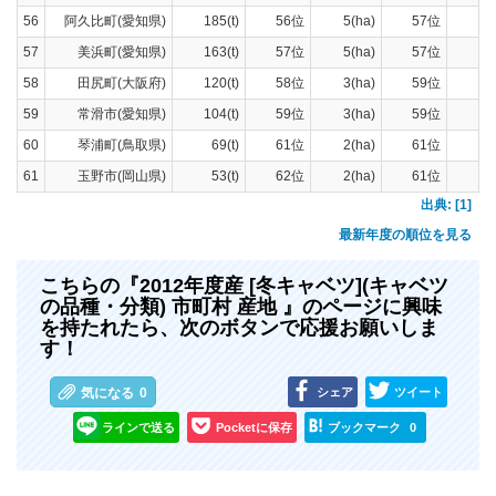
56
阿久比町(愛知県)
185(t)
56位
5(ha)
57位
160
57
美浜町(愛知県)
163(t)
57位
5(ha)
57位
139
58
田尻町(大阪府)
120(t)
58位
3(ha)
59位
105
59
常滑市(愛知県)
104(t)
59位
3(ha)
59位
9
60
琴浦町(鳥取県)
69(t)
61位
2(ha)
61位
2
61
玉野市(岡山県)
53(t)
62位
2(ha)
61位
3
出典: [1]
最新年度の順位を見る
こちらの『2012年度産 [冬キャベツ](キャベツ
の品種・分類) 市町村 産地 』のページに興味
を持たれたら、次のボタンで応援お願いしま
す！
シェア
ツイート
気になる
0
ラインで送る
Pocketに保存
ブックマーク
0