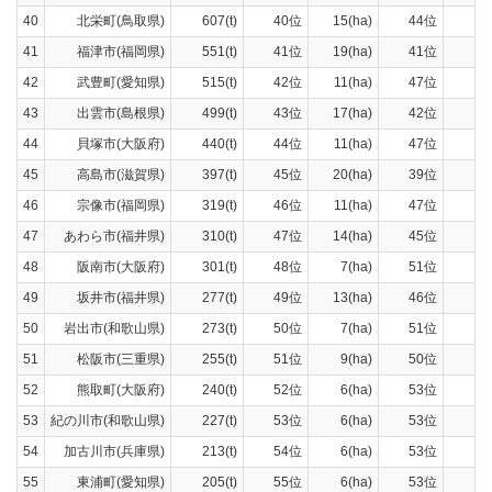
40
北栄町(鳥取県)
607(t)
40位
15(ha)
44位
496
41
福津市(福岡県)
551(t)
41位
19(ha)
41位
510
42
武豊町(愛知県)
515(t)
42位
11(ha)
47位
500
43
出雲市(島根県)
499(t)
43位
17(ha)
42位
445
44
貝塚市(大阪府)
440(t)
44位
11(ha)
47位
400
45
高島市(滋賀県)
397(t)
45位
20(ha)
39位
295
46
宗像市(福岡県)
319(t)
46位
11(ha)
47位
292
47
あわら市(福井県)
310(t)
47位
14(ha)
45位
212
48
阪南市(大阪府)
301(t)
48位
7(ha)
51位
275
49
坂井市(福井県)
277(t)
49位
13(ha)
46位
9
50
岩出市(和歌山県)
273(t)
50位
7(ha)
51位
230
51
松阪市(三重県)
255(t)
51位
9(ha)
50位
179
52
熊取町(大阪府)
240(t)
52位
6(ha)
53位
220
53
紀の川市(和歌山県)
227(t)
53位
6(ha)
53位
190
54
加古川市(兵庫県)
213(t)
54位
6(ha)
53位
145
55
東浦町(愛知県)
205(t)
55位
6(ha)
53位
170