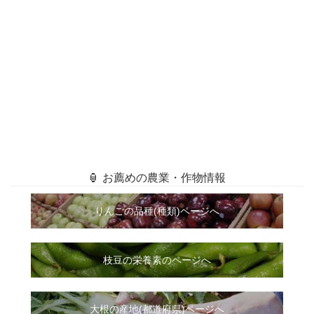
🏮 お薦めの農業・作物情報
りんごの品種(種類)ページへ
枝豆の栄養素のページへ
大根
の
産地(都道府県)ページへ