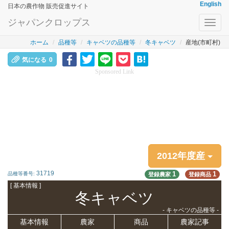
English
日本の農作物 販売促進サイト
ジャパンクロップス
Toggl
navig
ホーム
品種等
キャベツの品種等
冬キャベツ
産地(市町村)
気になる
0
Sponsored Link
2012年度産
31719
1
1
品種等番号:
登録農家
登録商品
[ 基本情報 ]
冬キャベツ
- キャベツの品種等 -
基本情報
農家
商品
農家記事