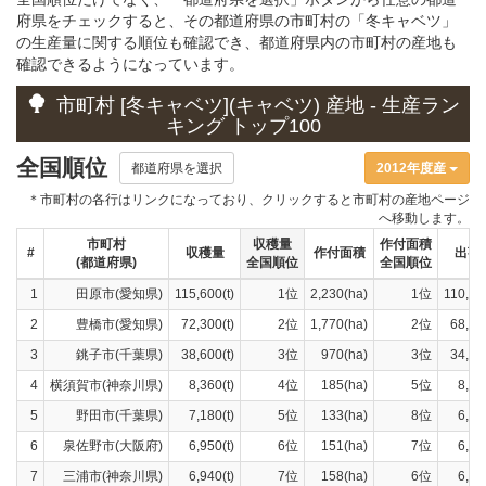
府県をチェックすると、その都道府県の市町村の「冬キャベツ」
の生産量に関する順位も確認でき、都道府県内の市町村の産地も
確認できるようになっています。
市町村 [冬キャベツ](キャベツ) 産地 - 生産ラン
キング トップ100
全国順位
都道府県を選択
2012年度産
＊市町村の各行はリンクになっており、クリックすると市町村の産地ページ
へ移動します。
市町村
収穫量
作付面積
#
収穫量
作付面積
出荷
(都道府県)
全国順位
全国順位
1
田原市(愛知県)
115,600(t)
1位
2,230(ha)
1位
110,100
2
豊橋市(愛知県)
72,300(t)
2位
1,770(ha)
2位
68,900
3
銚子市(千葉県)
38,600(t)
3位
970(ha)
3位
34,900
4
横須賀市(神奈川県)
8,360(t)
4位
185(ha)
5位
8,02
5
野田市(千葉県)
7,180(t)
5位
133(ha)
8位
6,90
6
泉佐野市(大阪府)
6,950(t)
6位
151(ha)
7位
6,43
7
三浦市(神奈川県)
6,940(t)
7位
158(ha)
6位
6,78