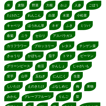
米
麦類
野菜
大根
かぶ
人参
ごぼう
たけのこ
れんこん
白菜
水菜
小松菜
キャベツ
ほうれん草
ネギ
ふき
ミツバ
春菊
ニラ
セロリ
アスパラガス
カリフラワー
ブロッコリー
レタス
チンゲン菜
きゅうり
かぼちゃ
茄子
トマト
ピーマン
グリーンピース
枝豆
かんしょ
じゃがいも
里芋
山芋
玉ねぎ
にんにく
生姜
しいたけ
えのきたけ
ぶなしめじ
梅
果物
みかん
グレープフルーツ
りんご
梨