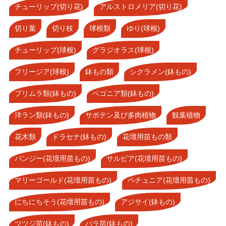
チューリップ(切り花)
アルストロメリア(切り花)
切り葉
切り枝
球根類
ゆり(球根)
チューリップ(球根)
グラジオラス(球根)
フリージア(球根)
鉢もの類
シクラメン(鉢もの)
プリムラ類(鉢もの)
ベゴニア類(鉢もの)
洋ラン類(鉢もの)
サボテン及び多肉植物
観葉植物
花木類
ドラセナ(鉢もの)
花壇用苗もの類
パンジー(花壇用苗もの)
サルビア(花壇用苗もの)
マリーゴールド(花壇用苗もの)
ペチュニア(花壇用苗もの)
にちにちそう(花壇用苗もの)
アジサイ(鉢もの)
ツツジ苗(鉢もの)
バラ苗(鉢もの)