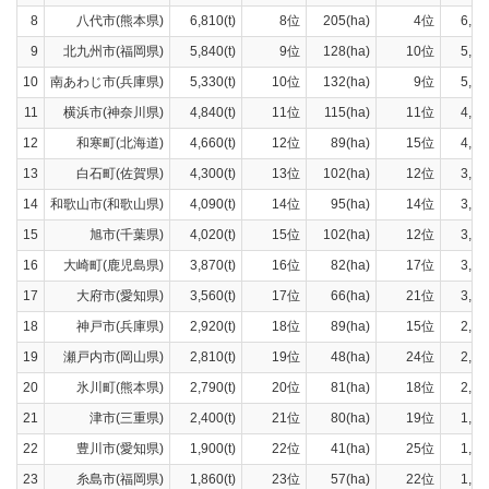
8
八代市(熊本県)
6,810(t)
8位
205(ha)
4位
6,01
9
北九州市(福岡県)
5,840(t)
9位
128(ha)
10位
5,21
10
南あわじ市(兵庫県)
5,330(t)
10位
132(ha)
9位
5,05
11
横浜市(神奈川県)
4,840(t)
11位
115(ha)
11位
4,64
12
和寒町(北海道)
4,660(t)
12位
89(ha)
15位
4,35
13
白石町(佐賀県)
4,300(t)
13位
102(ha)
12位
3,84
14
和歌山市(和歌山県)
4,090(t)
14位
95(ha)
14位
3,85
15
旭市(千葉県)
4,020(t)
15位
102(ha)
12位
3,62
16
大崎町(鹿児島県)
3,870(t)
16位
82(ha)
17位
3,69
17
大府市(愛知県)
3,560(t)
17位
66(ha)
21位
3,28
18
神戸市(兵庫県)
2,920(t)
18位
89(ha)
15位
2,60
19
瀬戸内市(岡山県)
2,810(t)
19位
48(ha)
24位
2,60
20
氷川町(熊本県)
2,790(t)
20位
81(ha)
18位
2,45
21
津市(三重県)
2,400(t)
21位
80(ha)
19位
1,92
22
豊川市(愛知県)
1,900(t)
22位
41(ha)
25位
1,81
23
糸島市(福岡県)
1,860(t)
23位
57(ha)
22位
1,74