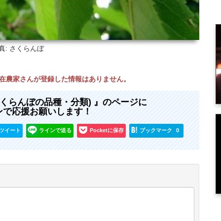
真: さくらんぼ
現在農家さんが登録した情報はありません。
さくらんぼの品種・分類) 』のページに
ンで応援お願いします！
ツイート
ラインで送る
Pocketに保存
ブックマーク
0