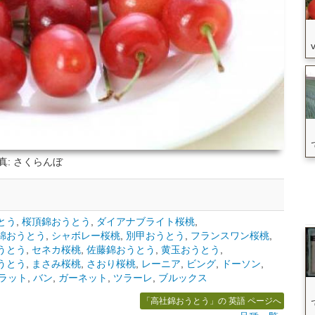
真: さくらんぼ
とう
,
桜頂錦おうとう
,
ダイアナブライト桜桃
,
錦おうとう
,
シャボレー桜桃
,
別甲おうとう
,
フランスワン桜桃
,
うとう
,
セネカ桜桃
,
佐藤錦おうとう
,
黄玉おうとう
,
うとう
,
まさみ桜桃
,
さおり桜桃
,
レーニア
,
ビング
,
ドーソン
,
ラット
,
バン
,
ガーネット
,
ツラーレ
,
ブルックス
「高社錦おうとう」の 英語 ページへ