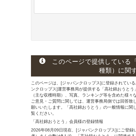
このページで提供している
種類）
に関
このページは、[ジャパンクロップス]に登録されてい
ンクロップス]運営事務局が提供する「高社錦おうとう
（主な収穫時期）、写真、ランキング等を含めた様々
ご意見・ご質問に関しては、運営事務局側では回答致
願いいたします。「高社錦おうとう」の一般情報に関し
覧ください。
「高社錦おうとう」会員様
の
登録
情報
2026年08月09日現在、[ジャパンクロップス]にご
者）さんの数は
0
人で、「高社錦おうとう」に関連する