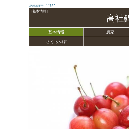
44759
品種等番号:
[ 基本情報 ]
高社
基本情報
農家
さくらんぼ