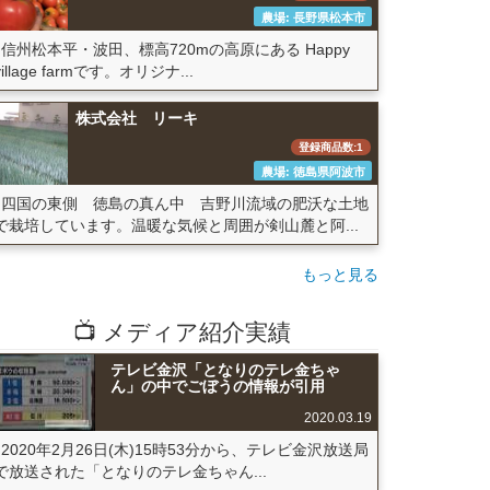
農場: 長野県松本市
信州松本平・波田、標高720mの高原にある Happy
village farmです。オリジナ...
株式会社 リーキ
登録商品数:1
農場: 徳島県阿波市
四国の東側 徳島の真ん中 吉野川流域の肥沃な土地
で栽培しています。温暖な気候と周囲が剣山麓と阿...
もっと見る
📺 メディア紹介実績
テレビ金沢「となりのテレ金ちゃ
ん」の中でごぼうの情報が引用
2020.03.19
2020年2月26日(木)15時53分から、テレビ金沢放送局
で放送された「となりのテレ金ちゃん...