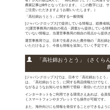
農家記事は
0
件となっております。（この数字には、サ
ご注意いただきますようお願いいたします。）
「高社錦おうとう」に関する
一般
情報
[ジャパンクロップス]で提供している情報は、総務省
ス]運営事務局の独自の視点・調査から提供している情
ていない情報は、当運営事務局の独自の視点から提供
運営事務局では、日本で生産された農作物の「高社錦
いただけるよう、今後も情報を追加していく予定です
「高社錦おうとう」
（さくら
[ジャパンクロップス]では、日本で「高社錦おうとう
は、「高社錦おうとう」に関する商品情報だけでなく
ながるようなお知らせを無料で登録・発信いただけま
インターネットをご利用できる環境さえあれば、会員
くスマートフォンやタブレットでも操作が可能です。
また、海外向けにも情報を発信することができるよう