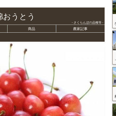
錦おうとう
- さくらんぼの品種等 -
商品
農家記事