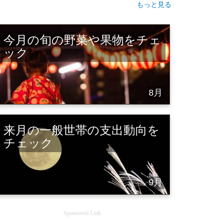
もっと見る
今月の旬の野菜や果物をチェ
ック
8月
来月の一般世帯の支出動向を
チェック
9月
Sponsored Link