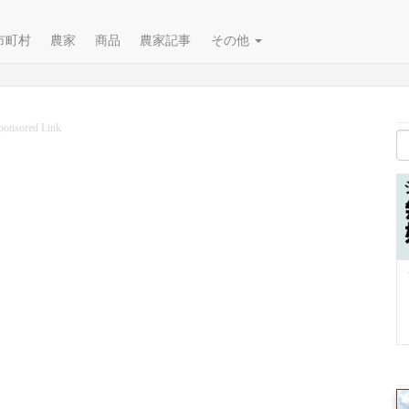
市町村
農家
商品
農家記事
その他
ponsored Link