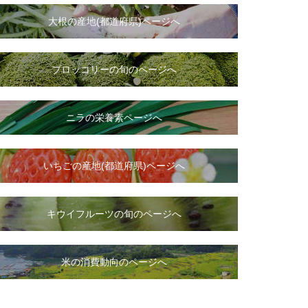
大根
の
産地(都道府県)ページへ
ブロッコリーの旬のページへ
ニラ
の
栄養素ページへ
いちご
の
産地(都道府県)ページへ
キウイフルーツの旬のページへ
米の消費動向のページへ