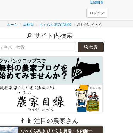
English
ログイン
ホーム
品種等
さくらんぼの品種等
高社錦おうとう
🔎 サイト内検索
検索
👨👩 注目の農家さん
なべくら高原 ひぐらし農場・木内順一