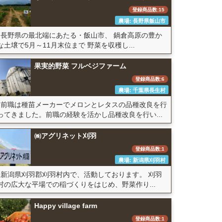
登録商品数:15
農場: 長野県飯山市
長野県の最北端にあたる・飯山市、 鍋倉高原の豊か
な土壌で5月～11月末位まで 野菜を収穫し...
果実的野菜 フルベジファーム
登録商品数:6
農場: 千葉県長生村
前職は種苗メーカーでメロンとレタスの品種改良を行
ってきました。前職の経験を活かし品種改良を行い...
㈱アグリネット刈羽
登録商品数:1
農場: 新潟県刈羽村
新潟県刈羽郡刈羽村内で、活動しております。 刈羽
村の広大な平場での稲づくりをはじめ、野菜作り...
Happy village farm
登録商品数:1