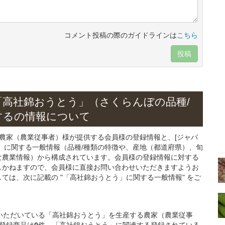
コメント投稿の際のガイドラインは
こちら
投稿
「高社錦おうとう」
（さくらんぼの
品種/
する
の情報について
る農家（農業従事者）様が提供する会員様の登録情報と、[ジャパ
」
に関する一般情報（品種/種類の特徴や、産地（都道府県）、旬
な農業情報）から構成されています。会員様の登録情報に対する
しかねますので、会員様に直接お問い合わせいただきますようお
ては、次に記載の "「高社錦おうとう」に関する一般情報" をご
登録いただいている「高社錦おうとう」を生産する農家（農業従事
登録商品は
0
件、「高社錦おうとう」に関連する登録されている