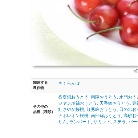
写
関連する
さくらんぼ
農作物
香夏錦おうとう
,
南陽おうとう
,
水門おう
ジヤンボ錦おうとう
,
天香錦おうとう
,
豊
その他の
紅さやか桜桃
,
紅秀峰おうとう
,
日の出お
品種（種類）
ナポレオン桜桃
,
南部錦おうとう
,
高砂お
サム
,
ランバート
,
サミット
,
ステラ
,
バー