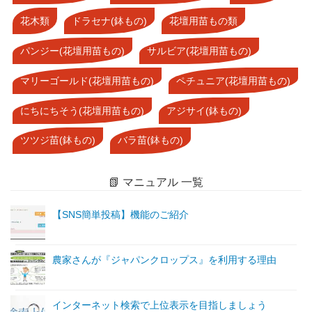
花木類
ドラセナ(鉢もの)
花壇用苗もの類
パンジー(花壇用苗もの)
サルビア(花壇用苗もの)
マリーゴールド(花壇用苗もの)
ペチュニア(花壇用苗もの)
にちにちそう(花壇用苗もの)
アジサイ(鉢もの)
ツツジ苗(鉢もの)
バラ苗(鉢もの)
📗 マニュアル 一覧
【SNS簡単投稿】機能のご紹介
農家さんが『ジャパンクロップス』を利用する理由
インターネット検索で上位表示を目指しましょう