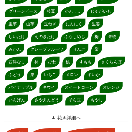
グリーンピース
枝豆
かんしょ
じゃがいも
里芋
山芋
玉ねぎ
にんにく
生姜
しいたけ
えのきたけ
ぶなしめじ
梅
果物
みかん
グレープフルーツ
りんご
梨
西洋なし
柿
びわ
桃
すもも
さくらんぼ
ぶどう
栗
いちご
メロン
すいか
パイナップル
キウイ
スイートコーン
オレンジ
いんげん
さやえんどう
そら豆
もやし
🌷 花き詳細へ