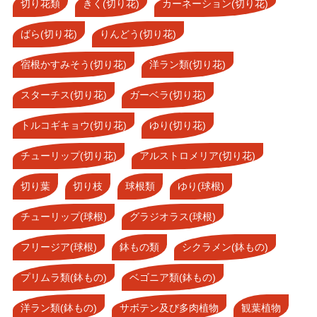
切り花類
きく(切り花)
カーネーション(切り花)
ばら(切り花)
りんどう(切り花)
宿根かすみそう(切り花)
洋ラン類(切り花)
スターチス(切り花)
ガーベラ(切り花)
トルコギキョウ(切り花)
ゆり(切り花)
チューリップ(切り花)
アルストロメリア(切り花)
切り葉
切り枝
球根類
ゆり(球根)
チューリップ(球根)
グラジオラス(球根)
フリージア(球根)
鉢もの類
シクラメン(鉢もの)
プリムラ類(鉢もの)
ベゴニア類(鉢もの)
洋ラン類(鉢もの)
サボテン及び多肉植物
観葉植物