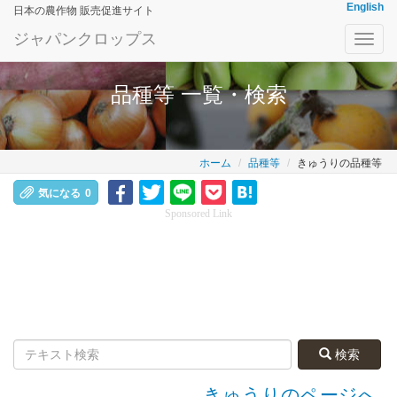
English
日本の農作物 販売促進サイト
ジャパンクロップス
Toggl
navig
品種等 一覧・検索
ホーム
品種等
きゅうりの品種等
気になる
0
Sponsored Link
検索
きゅうりのページへ