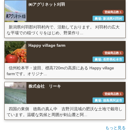
㈱アグリネット刈羽
登録商品数:1
農場: 新潟県刈羽村
新潟県刈羽郡刈羽村内で、活動しております。 刈羽村の広大
な平場での稲づくりをはじめ、野菜作り...
Happy village farm
登録商品数:1
農場: 長野県松本市
信州松本平・波田、標高720mの高原にある Happy village
farmです。オリジナ...
株式会社 リーキ
登録商品数:1
農場: 徳島県阿波市
四国の東側 徳島の真ん中 吉野川流域の肥沃な土地で栽培し
ています。温暖な気候と周囲が剣山麓と阿...
もっと見る