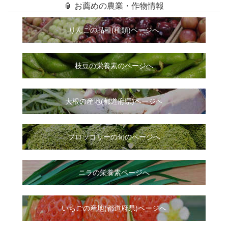
🏮 お薦めの農業・作物情報
りんごの品種(種類)ページへ
枝豆の栄養素のページへ
大根
の
産地(都道府県)ページへ
ブロッコリーの旬のページへ
ニラ
の
栄養素ページへ
いちご
の
産地(都道府県)ページへ