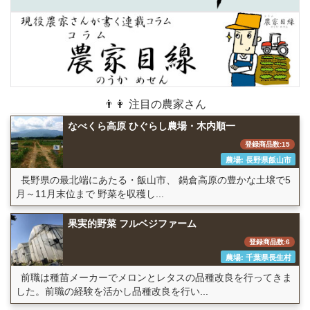
👨👩 注目の農家さん
なべくら高原 ひぐらし農場・木内順一
登録商品数:15
農場: 長野県飯山市
長野県の最北端にあたる・飯山市、 鍋倉高原の豊かな土壌で5
月～11月末位まで 野菜を収穫し...
果実的野菜 フルベジファーム
登録商品数:6
農場: 千葉県長生村
前職は種苗メーカーでメロンとレタスの品種改良を行ってきま
した。前職の経験を活かし品種改良を行い...