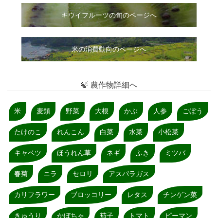
キウイフルーツの旬のページへ
米の消費動向のページへ
🍃 農作物詳細へ
米
麦類
野菜
大根
かぶ
人参
ごぼう
たけのこ
れんこん
白菜
水菜
小松菜
キャベツ
ほうれん草
ネギ
ふき
ミツバ
春菊
ニラ
セロリ
アスパラガス
カリフラワー
ブロッコリー
レタス
チンゲン菜
きゅうり
かぼちゃ
茄子
トマト
ピーマン