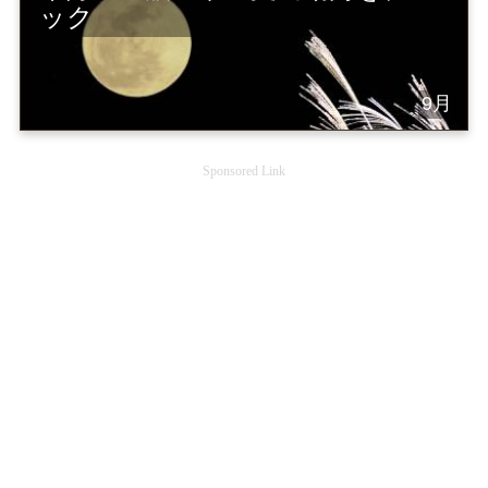
ック
9月
Sponsored Link