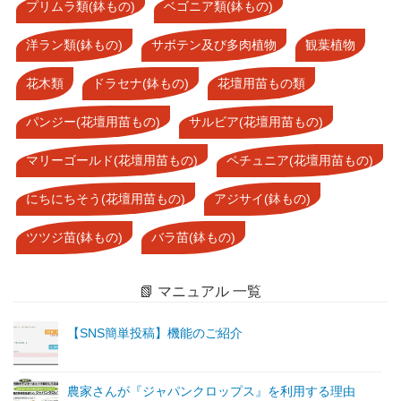
プリムラ類(鉢もの)
ベゴニア類(鉢もの)
洋ラン類(鉢もの)
サボテン及び多肉植物
観葉植物
花木類
ドラセナ(鉢もの)
花壇用苗もの類
パンジー(花壇用苗もの)
サルビア(花壇用苗もの)
マリーゴールド(花壇用苗もの)
ペチュニア(花壇用苗もの)
にちにちそう(花壇用苗もの)
アジサイ(鉢もの)
ツツジ苗(鉢もの)
バラ苗(鉢もの)
📗 マニュアル 一覧
【SNS簡単投稿】機能のご紹介
農家さんが『ジャパンクロップス』を利用する理由