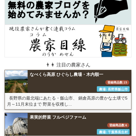
👨👩 注目の農家さん
なべくら高原 ひぐらし農場・木内順一
登録商品数:15
農場: 長野県飯山市
長野県の最北端にあたる・飯山市、 鍋倉高原の豊かな土壌で5
月～11月末位まで 野菜を収穫し...
果実的野菜 フルベジファーム
登録商品数:6
農場: 千葉県長生村