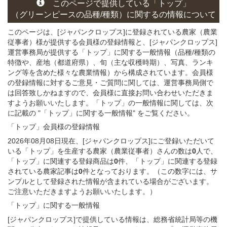
このページで提供している
「トップ」
（グリーンピースの
品種/種類）
に関する
の情報について
このページは、[ジャパンクロップス]に登録されている農家（農業
従事者）様が提供する会員様の登録情報と、[ジャパンクロップス]
運営事務局が提供する「トップ」
に関する一般情報（品種/種類の
特徴や、産地（都道府県）、旬（主な収穫時期）、写真、ランキ
ング等を含めた様々な農業情報）から構成されています。会員様
の登録情報に対するご意見・ご質問に関しては、運営事務局側で
は回答致しかねますので、会員様に直接お問い合わせいただきま
すようお願いいたします。「トップ」の一般情報に関しては、次
に記載の "「トップ」に関する一般情報" をご覧ください。
「トップ」会員様
の
登録
情報
2026年08月08日現在、[ジャパンクロップス]にご登録いただいて
いる「トップ」を生産する農家（農業従事者）さんの数は
0
人で、
「トップ」に関連する登録商品は
0
件、「トップ」に関連する登録
されている農家記事は
0
件となっております。（この数字には、サ
ンプルとして登録された情報が含まれている場合がございます。
ご注意いただきますようお願いいたします。）
「トップ」に関する
一般
情報
[ジャパンクロップス]で提供している情報は、総務省統計局等の機