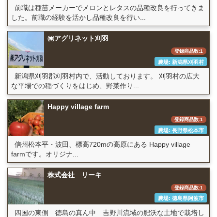
前職は種苗メーカーでメロンとレタスの品種改良を行ってきま
した。前職の経験を活かし品種改良を行い...
㈱アグリネット刈羽
登録商品数:1
農場: 新潟県刈羽村
新潟県刈羽郡刈羽村内で、活動しております。 刈羽村の広大
な平場での稲づくりをはじめ、野菜作り...
Happy village farm
登録商品数:1
農場: 長野県松本市
信州松本平・波田、標高720mの高原にある Happy village
farmです。オリジナ...
株式会社 リーキ
登録商品数:1
農場: 徳島県阿波市
四国の東側 徳島の真ん中 吉野川流域の肥沃な土地で栽培し