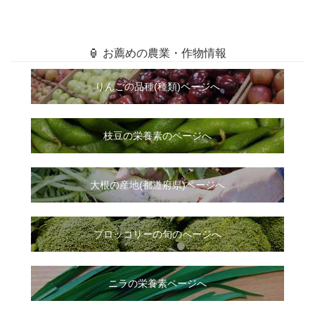
🏮 お薦めの農業・作物情報
りんごの品種(種類)ページへ
枝豆の栄養素のページへ
大根
の
産地(都道府県)ページへ
ブロッコリーの旬のページへ
ニラ
の
栄養素ページへ