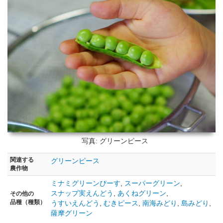
写真: グリーンピース
関連する
グリーンピース
農作物
ミナミグリーンぴーす
,
スーパーグリーン
,
スナップ実えんどう
,
あくねグリーン
,
その他の
品種（種類）
うすいえんどう
,
むきピース
,
南海みどり
,
島みどり
,
薩摩グリーン