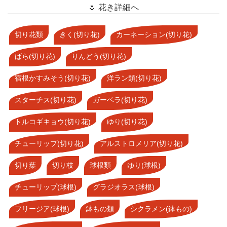
🌷 花き詳細へ
切り花類
きく(切り花)
カーネーション(切り花)
ばら(切り花)
りんどう(切り花)
宿根かすみそう(切り花)
洋ラン類(切り花)
スターチス(切り花)
ガーベラ(切り花)
トルコギキョウ(切り花)
ゆり(切り花)
チューリップ(切り花)
アルストロメリア(切り花)
切り葉
切り枝
球根類
ゆり(球根)
チューリップ(球根)
グラジオラス(球根)
フリージア(球根)
鉢もの類
シクラメン(鉢もの)