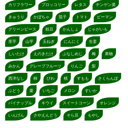
カリフラワー
ブロッコリー
レタス
チンゲン菜
きゅうり
かぼちゃ
茄子
トマト
ピーマン
グリーンピース
枝豆
かんしょ
じゃがいも
里芋
山芋
玉ねぎ
にんにく
生姜
しいたけ
えのきたけ
ぶなしめじ
梅
果物
みかん
グレープフルーツ
りんご
梨
西洋なし
柿
びわ
桃
すもも
さくらんぼ
ぶどう
栗
いちご
メロン
すいか
パイナップル
キウイ
スイートコーン
オレンジ
いんげん
さやえんどう
そら豆
もやし