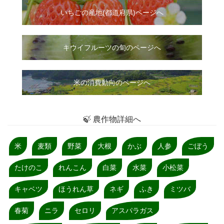
いちご
の
産地(都道府県)ページへ
キウイフルーツの旬のページへ
米の消費動向のページへ
🍃 農作物詳細へ
米
麦類
野菜
大根
かぶ
人参
ごぼう
たけのこ
れんこん
白菜
水菜
小松菜
キャベツ
ほうれん草
ネギ
ふき
ミツバ
春菊
ニラ
セロリ
アスパラガス