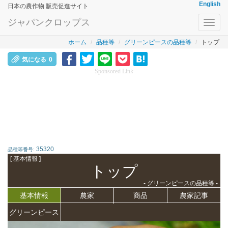
English
日本の農作物 販売促進サイト
ジャパンクロップス
Toggl
navig
ホーム
品種等
グリーンピースの品種等
トップ
気になる
0
Sponsored Link
35320
品種等番号:
[ 基本情報 ]
トップ
- グリーンピースの品種等 -
基本情報
農家
商品
農家記事
グリーンピース