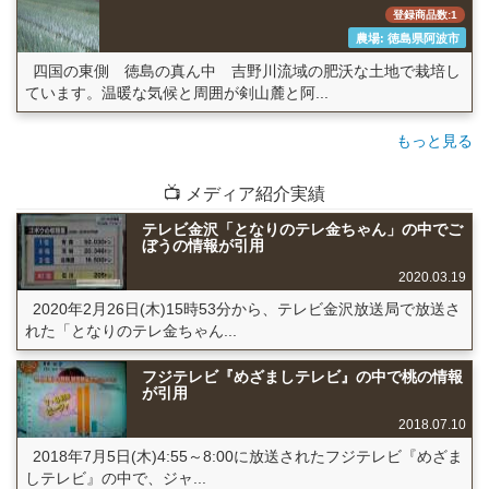
登録商品数:1
農場: 徳島県阿波市
四国の東側 徳島の真ん中 吉野川流域の肥沃な土地で栽培し
ています。温暖な気候と周囲が剣山麓と阿...
もっと見る
📺 メディア紹介実績
テレビ金沢「となりのテレ金ちゃん」の中でご
ぼうの情報が引用
2020.03.19
2020年2月26日(木)15時53分から、テレビ金沢放送局で放送さ
れた「となりのテレ金ちゃん...
フジテレビ『めざましテレビ』の中で桃の情報
が引用
2018.07.10
2018年7月5日(木)4:55～8:00に放送されたフジテレビ『めざま
しテレビ』の中で、ジャ...