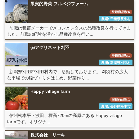
果実的野菜 フルベジファーム
登録商品数:6
農場: 千葉県長生村
前職は種苗メーカーでメロンとレタスの品種改良を行ってきま
した。前職の経験を活かし品種改良を行い...
㈱アグリネット刈羽
登録商品数:1
農場: 新潟県刈羽村
新潟県刈羽郡刈羽村内で、活動しております。 刈羽村の広大
な平場での稲づくりをはじめ、野菜作り...
Happy village farm
登録商品数:1
農場: 長野県松本市
信州松本平・波田、標高720mの高原にある Happy village
farmです。オリジナ...
株式会社 リーキ