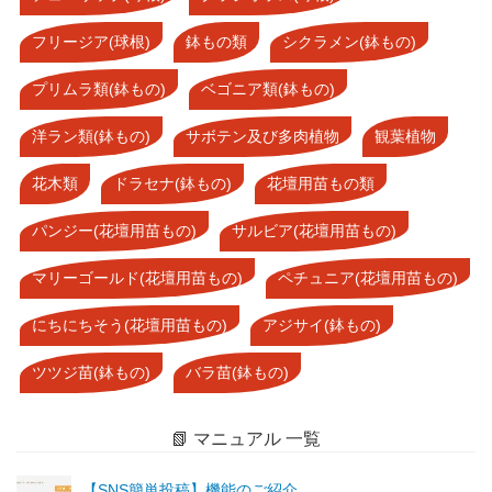
フリージア(球根)
鉢もの類
シクラメン(鉢もの)
プリムラ類(鉢もの)
ベゴニア類(鉢もの)
洋ラン類(鉢もの)
サボテン及び多肉植物
観葉植物
花木類
ドラセナ(鉢もの)
花壇用苗もの類
パンジー(花壇用苗もの)
サルビア(花壇用苗もの)
マリーゴールド(花壇用苗もの)
ペチュニア(花壇用苗もの)
にちにちそう(花壇用苗もの)
アジサイ(鉢もの)
ツツジ苗(鉢もの)
バラ苗(鉢もの)
📗 マニュアル 一覧
【SNS簡単投稿】機能のご紹介