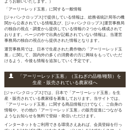
ようお願いいたします。）
「アーリーレッド玉葱」に関する
一般
情報
[ジャパンクロップス]で提供している情報は、総務省統計局等の機
関から公表されている情報及び、[ジャパンクロップス]運営事務局
の独自の視点・調査から提供している情報の２つから構成されて
おります。ページの中で出典が記載されていない情報は、当運営
事務局の独自の視点から提供された情報となります。
運営事務局では、日本で生産された農作物の「アーリーレッド玉
葱」に関して、国内外の多くの消費者の方に興味をもっていただ
けるよう、今後も情報を追加していく予定です。
「アーリーレッド玉葱」
（玉ねぎの
品種/種類）
を
生産・販売されている
農家様へ
[ジャパンクロップス]では、日本で「アーリーレッド玉葱」を生
産・販売されている農家様を募集しております。当サイトでは、
「アーリーレッド玉葱」に関する商品情報だけでなく、ご自身の
情報や、その他の「アーリーレッド玉葱」の販売促進につながる
ようなお知らせを無料で登録・発信いただけます。
インターネットをご利用できる環境さえあれば、会員登録を行っ