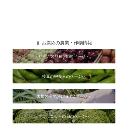
🏮 お薦めの農業・作物情報
りんごの品種(種類)ページへ
枝豆の栄養素のページへ
大根
の
産地(都道府県)ページへ
ブロッコリーの旬のページへ