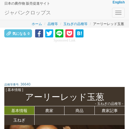
English
日本の農作物 販売促進サイト
ジャパンクロップス
Toggl
navig
ホーム
品種等
玉ねぎの品種等
アーリーレッド玉葱
気になる
0
Sponsored Link
36640
品種等番号:
[ 基本情報 ]
アーリーレッド玉葱
- 玉ねぎの品種等 -
基本情報
農家
商品
農家記事
玉ねぎ