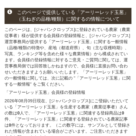
このページで提供している
「アーリーレッド玉葱」
（玉ねぎの
品種/種類）
に関する
の情報について
このページは、[ジャパンクロップス]に登録されている農家（農業
従事者）様が提供する会員様の登録情報と、[ジャパンクロップス]
運営事務局が提供する「アーリーレッド玉葱」
に関する一般情報
（品種/種類の特徴や、産地（都道府県）、旬（主な収穫時期）、
写真、ランキング等を含めた様々な農業情報）から構成されてい
ます。会員様の登録情報に対するご意見・ご質問に関しては、運
営事務局側では回答致しかねますので、会員様に直接お問い合わ
せいただきますようお願いいたします。「アーリーレッド玉葱」
の一般情報に関しては、次に記載の "「アーリーレッド玉葱」に関
する一般情報" をご覧ください。
「アーリーレッド玉葱」会員様
の
登録
情報
2026年08月09日現在、[ジャパンクロップス]にご登録いただいて
いる「アーリーレッド玉葱」を生産する農家（農業従事者）さん
の数は
0
人で、「アーリーレッド玉葱」に関連する登録商品は
0
件、「アーリーレッド玉葱」に関連する登録されている農家記事
は
0
件となっております。（この数字には、サンプルとして登録さ
れた情報が含まれている場合がございます。ご注意いただきます