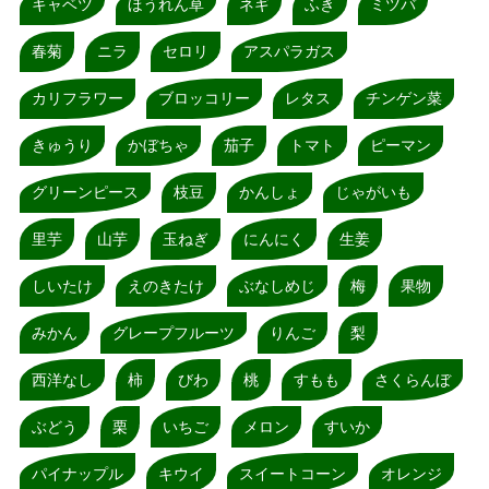
キャベツ
ほうれん草
ネギ
ふき
ミツバ
春菊
ニラ
セロリ
アスパラガス
カリフラワー
ブロッコリー
レタス
チンゲン菜
きゅうり
かぼちゃ
茄子
トマト
ピーマン
グリーンピース
枝豆
かんしょ
じゃがいも
里芋
山芋
玉ねぎ
にんにく
生姜
しいたけ
えのきたけ
ぶなしめじ
梅
果物
みかん
グレープフルーツ
りんご
梨
西洋なし
柿
びわ
桃
すもも
さくらんぼ
ぶどう
栗
いちご
メロン
すいか
パイナップル
キウイ
スイートコーン
オレンジ