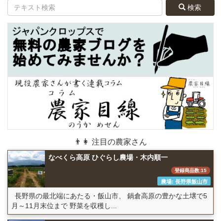
検索
👨👩 注目の農家さん
なべくら高原 ひぐらし農場・木内順一
登録商品数:15
農場: 長野県飯山市
長野県の最北端にあたる・飯山市、 鍋倉高原の豊かな土壌で5
月～11月末位まで 野菜を収穫し...