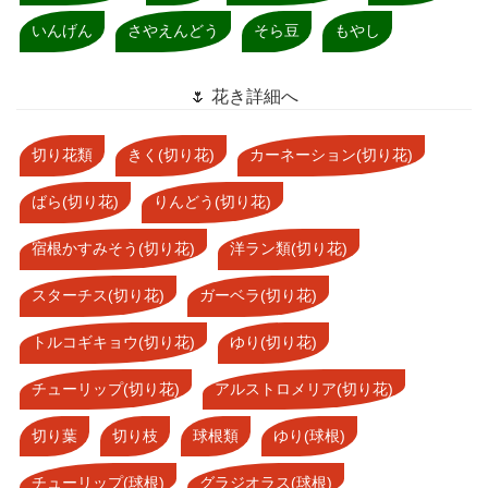
いんげん
さやえんどう
そら豆
もやし
🌷 花き詳細へ
切り花類
きく(切り花)
カーネーション(切り花)
ばら(切り花)
りんどう(切り花)
宿根かすみそう(切り花)
洋ラン類(切り花)
スターチス(切り花)
ガーベラ(切り花)
トルコギキョウ(切り花)
ゆり(切り花)
チューリップ(切り花)
アルストロメリア(切り花)
切り葉
切り枝
球根類
ゆり(球根)
チューリップ(球根)
グラジオラス(球根)