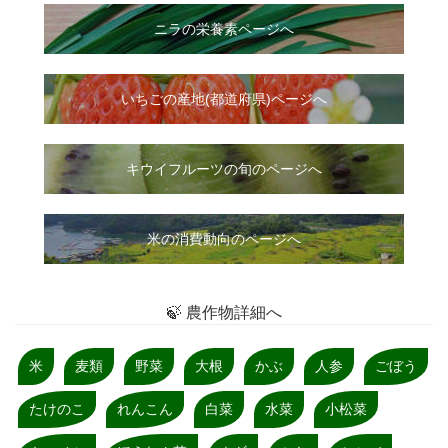
ニラ
の
栄養素ページへ
いちご
の
産地(都道府県)ページへ
キウイフルーツの旬のページへ
米の消費動向のページへ
🍃 農作物詳細へ
米
麦類
野菜
大根
かぶ
人参
ごぼう
たけのこ
れんこん
白菜
水菜
小松菜