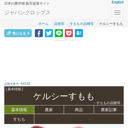
English
日本の農作物 販売促進サイト
ジャパンクロップス
Toggl
navig
ホーム
品種等
すももの品種等
ケルシーすもも
気になる
0
Sponsored Link
44538
品種等番号:
[ 基本情報 ]
ケルシーすもも
- すももの品種等 -
基本情報
農家
商品
農家記事
すもも