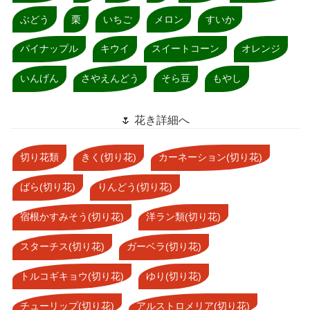
ぶどう
栗
いちご
メロン
すいか
パイナップル
キウイ
スイートコーン
オレンジ
いんげん
さやえんどう
そら豆
もやし
🌷 花き詳細へ
切り花類
きく(切り花)
カーネーション(切り花)
ばら(切り花)
りんどう(切り花)
宿根かすみそう(切り花)
洋ラン類(切り花)
スターチス(切り花)
ガーベラ(切り花)
トルコギキョウ(切り花)
ゆり(切り花)
チューリップ(切り花)
アルストロメリア(切り花)