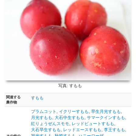
写真: すもも
関連する
すもも
農作物
プラムコット
,
イクリーすもも
,
早生月光すもも
,
月光すもも
,
大石中生すもも
,
サマークインすもも
,
紅りょうぜんスモモ
,
レッドビュートすもも
,
大石早生すもも
,
レッドエースすもも
,
李王すもも
,
旭光すもも
,
秋姫すもも
,
ハニーローザ
,
その他の