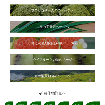
ブロッコリーの旬のページへ
ニラ
の
栄養素ページへ
いちご
の
産地(都道府県)ページへ
キウイフルーツの旬のページへ
米の消費動向のページへ
🍃 農作物詳細へ