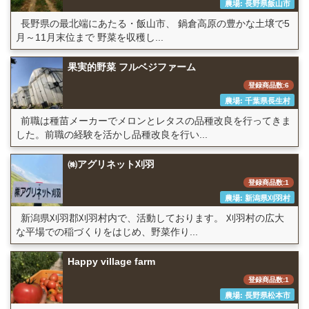
農場: 長野県飯山市
長野県の最北端にあたる・飯山市、 鍋倉高原の豊かな土壌で5
月～11月末位まで 野菜を収穫し...
果実的野菜 フルベジファーム
登録商品数:6
農場: 千葉県長生村
前職は種苗メーカーでメロンとレタスの品種改良を行ってきま
した。前職の経験を活かし品種改良を行い...
㈱アグリネット刈羽
登録商品数:1
農場: 新潟県刈羽村
新潟県刈羽郡刈羽村内で、活動しております。 刈羽村の広大
な平場での稲づくりをはじめ、野菜作り...
Happy village farm
登録商品数:1
農場: 長野県松本市