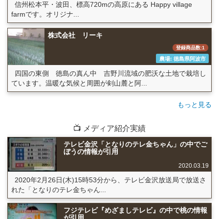
信州松本平・波田、標高720mの高原にある Happy village
farmです。オリジナ...
株式会社 リーキ
登録商品数:1
農場: 徳島県阿波市
四国の東側 徳島の真ん中 吉野川流域の肥沃な土地で栽培し
ています。温暖な気候と周囲が剣山麓と阿...
もっと見る
📺 メディア紹介実績
テレビ金沢「となりのテレ金ちゃん」の中でご
ぼうの情報が引用
2020.03.19
2020年2月26日(木)15時53分から、テレビ金沢放送局で放送さ
れた「となりのテレ金ちゃん...
フジテレビ『めざましテレビ』の中で桃の情報
が引用