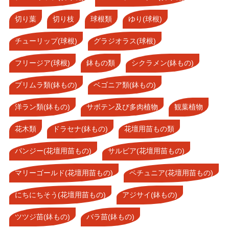
切り葉
切り枝
球根類
ゆり(球根)
チューリップ(球根)
グラジオラス(球根)
フリージア(球根)
鉢もの類
シクラメン(鉢もの)
プリムラ類(鉢もの)
ベゴニア類(鉢もの)
洋ラン類(鉢もの)
サボテン及び多肉植物
観葉植物
花木類
ドラセナ(鉢もの)
花壇用苗もの類
パンジー(花壇用苗もの)
サルビア(花壇用苗もの)
マリーゴールド(花壇用苗もの)
ペチュニア(花壇用苗もの)
にちにちそう(花壇用苗もの)
アジサイ(鉢もの)
ツツジ苗(鉢もの)
バラ苗(鉢もの)