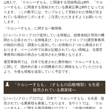
は
0
人で、「ケルシーすもも」に関連する登録商品は
0
件、「ケル
シーすもも」に関連する登録されている農家記事は
0
件となってお
ります。（この数字には、サンプルとして登録された情報が含ま
れている場合がございます。ご注意いただきますようお願いいた
します。）
「ケルシーすもも」に関する
一般
情報
[ジャパンクロップス]で提供している情報は、総務省統計局等の機
関から公表されている情報及び、[ジャパンクロップス]運営事務局
の独自の視点・調査から提供している情報の２つから構成されて
おります。ページの中で出典が記載されていない情報は、当運営
事務局の独自の視点から提供された情報となります。
運営事務局では、日本で生産された農作物の「ケルシーすもも」
に関して、国内外の多くの消費者の方に興味をもっていただける
よう、今後も情報を追加していく予定です。
「ケルシーすもも」
（すももの
品種/種類）
を
生産・
販売されている
農家様へ
[ジャパンクロップス]では、日本で「ケルシーすもも」を生産・販
売されている農家様を募集しております。当サイトでは、「ケル
シーすもも」に関する商品情報だけでなく、ご自身の情報や、そ