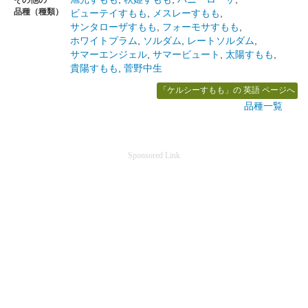
品種（種類）
ビューテイすもも
,
メスレーすもも
,
サンタローザすもも
,
フォーモサすもも
,
ホワイトプラム
,
ソルダム
,
レートソルダム
,
サマーエンジェル
,
サマービュート
,
太陽すもも
,
貴陽すもも
,
菅野中生
「ケルシーすもも」の 英語 ページへ
品種一覧
Sponsored Link