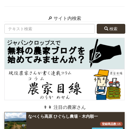
🔎 サイト内検索
検索
👨👩 注目の農家さん
なべくら高原 ひぐらし農場・木内順一
登録商品数:15