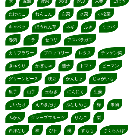
米
麦類
野菜
大根
かぶ
人参
ごぼう
たけのこ
れんこん
白菜
水菜
小松菜
キャベツ
ほうれん草
ネギ
ふき
ミツバ
春菊
ニラ
セロリ
アスパラガス
カリフラワー
ブロッコリー
レタス
チンゲン菜
きゅうり
かぼちゃ
茄子
トマト
ピーマン
グリーンピース
枝豆
かんしょ
じゃがいも
里芋
山芋
玉ねぎ
にんにく
生姜
しいたけ
えのきたけ
ぶなしめじ
梅
果物
みかん
グレープフルーツ
りんご
梨
西洋なし
柿
びわ
桃
すもも
さくらんぼ