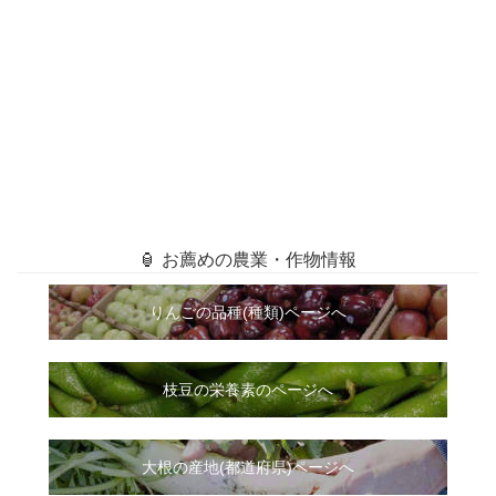
🏮 お薦めの農業・作物情報
りんごの品種(種類)ページへ
枝豆の栄養素のページへ
大根
の
産地(都道府県)ページへ