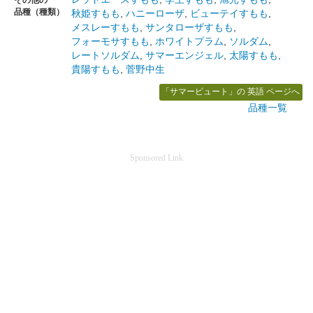
品種（種類）
秋姫すもも
,
ハニーローザ
,
ビューテイすもも
,
メスレーすもも
,
サンタローザすもも
,
フォーモサすもも
,
ホワイトプラム
,
ソルダム
,
レートソルダム
,
サマーエンジェル
,
太陽すもも
,
貴陽すもも
,
菅野中生
「サマービュート」の 英語 ページへ
品種一覧
Sponsored Link