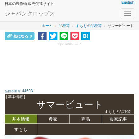
English
日本の農作物 販売促進サイト
ジャパンクロップス
Toggl
navig
ホーム
品種等
すももの品種等
サマービュート
気になる
0
Sponsored Link
44603
品種等番号:
[ 基本情報 ]
サマービュート
- すももの品種等 -
基本情報
農家
商品
農家記事
すもも