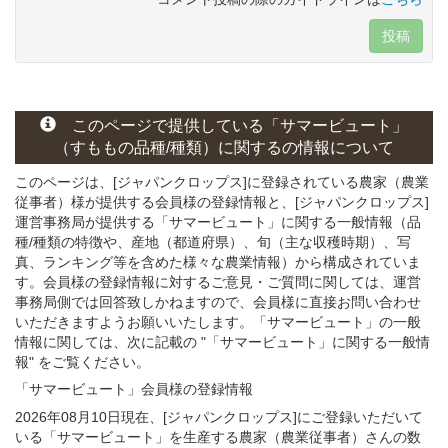
投稿
このページで提供している
「サマービュート」
（すももの
品種/種類）
に関する
の情報について
このページは、[ジャパンクロップス]に登録されている農家（農業
従事者）様が提供する会員様の登録情報と、[ジャパンクロップス]
運営事務局が提供する「サマービュート」
に関する一般情報（品
種/種類の特徴や、産地（都道府県）、旬（主な収穫時期）、写
真、ランキング等を含めた様々な農業情報）から構成されていま
す。会員様の登録情報に対するご意見・ご質問に関しては、運営
事務局側では回答致しかねますので、会員様に直接お問い合わせ
いただきますようお願いいたします。「サマービュート」の一般
情報に関しては、次に記載の "「サマービュート」に関する一般情
報" をご覧ください。
「サマービュート」会員様
の
登録
情報
2026年08月10日現在、[ジャパンクロップス]にご登録いただいて
いる「サマービュート」を生産する農家（農業従事者）さんの数