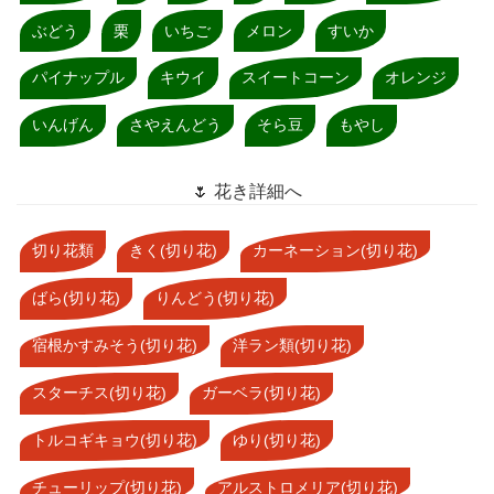
ぶどう
栗
いちご
メロン
すいか
パイナップル
キウイ
スイートコーン
オレンジ
いんげん
さやえんどう
そら豆
もやし
🌷 花き詳細へ
切り花類
きく(切り花)
カーネーション(切り花)
ばら(切り花)
りんどう(切り花)
宿根かすみそう(切り花)
洋ラン類(切り花)
スターチス(切り花)
ガーベラ(切り花)
トルコギキョウ(切り花)
ゆり(切り花)
チューリップ(切り花)
アルストロメリア(切り花)