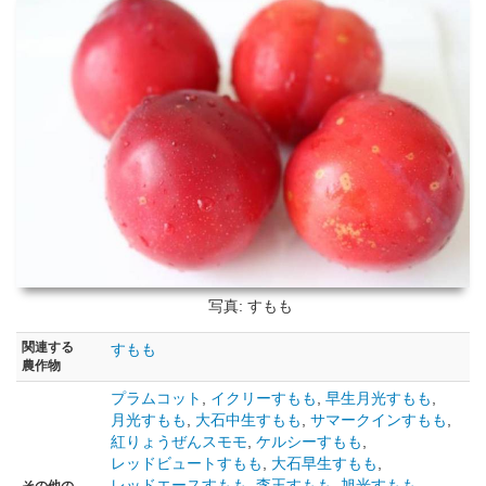
写真: すもも
関連する
すもも
農作物
プラムコット
,
イクリーすもも
,
早生月光すもも
,
月光すもも
,
大石中生すもも
,
サマークインすもも
,
紅りょうぜんスモモ
,
ケルシーすもも
,
レッドビュートすもも
,
大石早生すもも
,
レッドエースすもも
,
李王すもも
,
旭光すもも
,
その他の