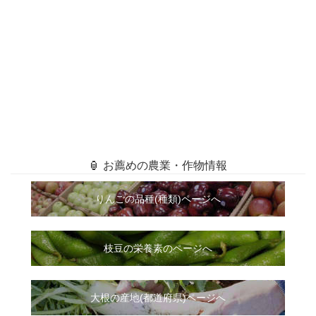
🏮 お薦めの農業・作物情報
りんごの品種(種類)ページへ
枝豆の栄養素のページへ
大根
の
産地(都道府県)ページへ