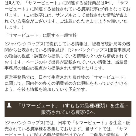
は
0
人で、「サマービュート」に関連する登録商品は
0
件、「サマ
ービュート」に関連する登録されている農家記事は
0
件となってお
ります。（この数字には、サンプルとして登録された情報が含ま
れている場合がございます。ご注意いただきますようお願いいた
します。）
「サマービュート」に関する
一般
情報
[ジャパンクロップス]で提供している情報は、総務省統計局等の機
関から公表されている情報及び、[ジャパンクロップス]運営事務局
の独自の視点・調査から提供している情報の２つから構成されて
おります。ページの中で出典が記載されていない情報は、当運営
事務局の独自の視点から提供された情報となります。
運営事務局では、日本で生産された農作物の「サマービュート」
に関して、国内外の多くの消費者の方に興味をもっていただける
よう、今後も情報を追加していく予定です。
「サマービュート」
（すももの
品種/種類）
を
生産・
販売されている
農家様へ
[ジャパンクロップス]では、日本で「サマービュート」を生産・販
売されている農家様を募集しております。当サイトでは、「サマ
ービュート」に関する商品情報だけでなく、ご自身の情報や、そ