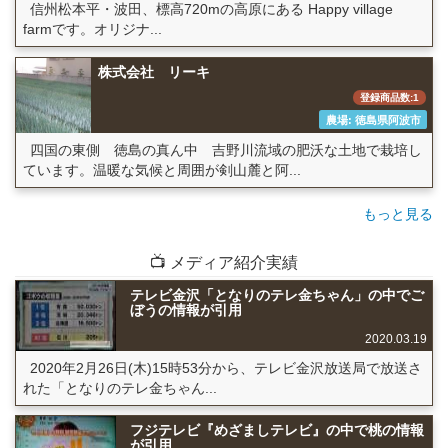
信州松本平・波田、標高720mの高原にある Happy village
farmです。オリジナ...
株式会社 リーキ
登録商品数:1
農場: 徳島県阿波市
四国の東側 徳島の真ん中 吉野川流域の肥沃な土地で栽培し
ています。温暖な気候と周囲が剣山麓と阿...
もっと見る
📺 メディア紹介実績
テレビ金沢「となりのテレ金ちゃん」の中でご
ぼうの情報が引用
2020.03.19
2020年2月26日(木)15時53分から、テレビ金沢放送局で放送さ
れた「となりのテレ金ちゃん...
フジテレビ『めざましテレビ』の中で桃の情報
が引用