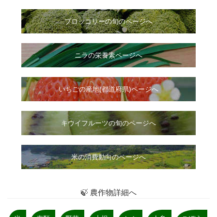
ブロッコリーの旬のページへ
ニラ
の
栄養素ページへ
いちご
の
産地(都道府県)ページへ
キウイフルーツの旬のページへ
米の消費動向のページへ
🍃 農作物詳細へ