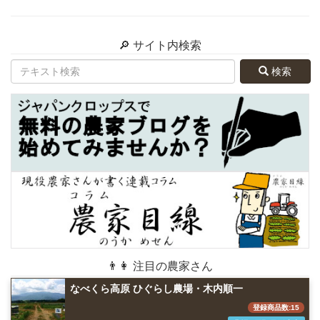
🔎 サイト内検索
検索
👨👩 注目の農家さん
なべくら高原 ひぐらし農場・木内順一
登録商品数:15