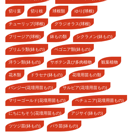
切り葉
切り枝
球根類
ゆり(球根)
チューリップ(球根)
グラジオラス(球根)
フリージア(球根)
鉢もの類
シクラメン(鉢もの)
プリムラ類(鉢もの)
ベゴニア類(鉢もの)
洋ラン類(鉢もの)
サボテン及び多肉植物
観葉植物
花木類
ドラセナ(鉢もの)
花壇用苗もの類
パンジー(花壇用苗もの)
サルビア(花壇用苗もの)
マリーゴールド(花壇用苗もの)
ペチュニア(花壇用苗もの)
にちにちそう(花壇用苗もの)
アジサイ(鉢もの)
ツツジ苗(鉢もの)
バラ苗(鉢もの)