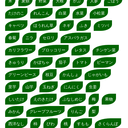
米
麦類
野菜
大根
かぶ
人参
ごぼう
たけのこ
れんこん
白菜
水菜
小松菜
キャベツ
ほうれん草
ネギ
ふき
ミツバ
春菊
ニラ
セロリ
アスパラガス
カリフラワー
ブロッコリー
レタス
チンゲン菜
きゅうり
かぼちゃ
茄子
トマト
ピーマン
グリーンピース
枝豆
かんしょ
じゃがいも
里芋
山芋
玉ねぎ
にんにく
生姜
しいたけ
えのきたけ
ぶなしめじ
梅
果物
みかん
グレープフルーツ
りんご
梨
西洋なし
柿
びわ
桃
すもも
さくらんぼ