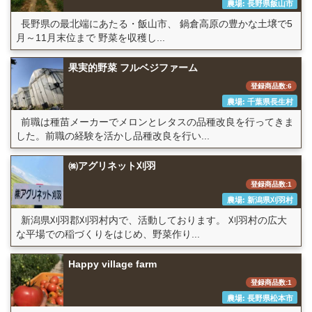
農場: 長野県飯山市
長野県の最北端にあたる・飯山市、 鍋倉高原の豊かな土壌で5
月～11月末位まで 野菜を収穫し...
果実的野菜 フルベジファーム
登録商品数:6
農場: 千葉県長生村
前職は種苗メーカーでメロンとレタスの品種改良を行ってきま
した。前職の経験を活かし品種改良を行い...
㈱アグリネット刈羽
登録商品数:1
農場: 新潟県刈羽村
新潟県刈羽郡刈羽村内で、活動しております。 刈羽村の広大
な平場での稲づくりをはじめ、野菜作り...
Happy village farm
登録商品数:1
農場: 長野県松本市