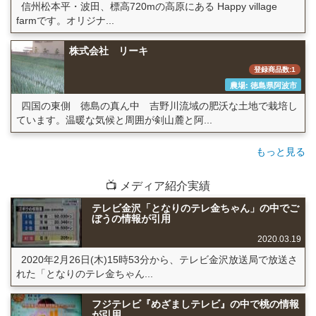
信州松本平・波田、標高720mの高原にある Happy village
farmです。オリジナ...
株式会社 リーキ
登録商品数:1
農場: 徳島県阿波市
四国の東側 徳島の真ん中 吉野川流域の肥沃な土地で栽培し
ています。温暖な気候と周囲が剣山麓と阿...
もっと見る
📺 メディア紹介実績
テレビ金沢「となりのテレ金ちゃん」の中でご
ぼうの情報が引用
2020.03.19
2020年2月26日(木)15時53分から、テレビ金沢放送局で放送さ
れた「となりのテレ金ちゃん...
フジテレビ『めざましテレビ』の中で桃の情報
が引用