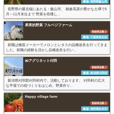
農場: 長野県飯山市
長野県の最北端にあたる・飯山市、 鍋倉高原の豊かな土壌で5
月～11月末位まで 野菜を収穫し...
果実的野菜 フルベジファーム
登録商品数:6
農場: 千葉県長生村
前職は種苗メーカーでメロンとレタスの品種改良を行ってきま
した。前職の経験を活かし品種改良を行い...
㈱アグリネット刈羽
登録商品数:1
農場: 新潟県刈羽村
新潟県刈羽郡刈羽村内で、活動しております。 刈羽村の広大
な平場での稲づくりをはじめ、野菜作り...
Happy village farm
登録商品数:1
農場: 長野県松本市