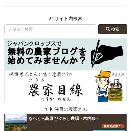
🔎 サイト内検索
検索
👨👩 注目の農家さん
なべくら高原 ひぐらし農場・木内順一
登録商品数:15