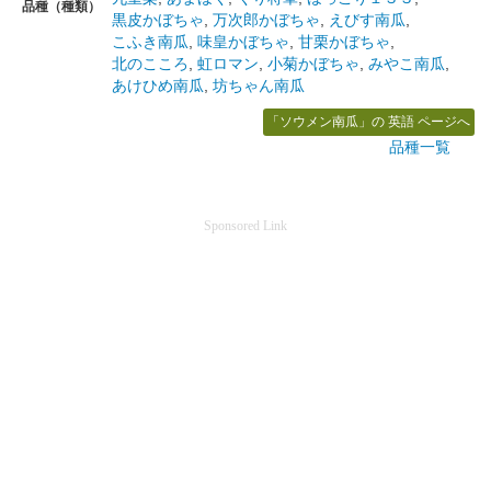
品種（種類）
黒皮かぼちゃ
,
万次郎かぼちゃ
,
えびす南瓜
,
こふき南瓜
,
味皇かぼちゃ
,
甘栗かぼちゃ
,
北のこころ
,
虹ロマン
,
小菊かぼちゃ
,
みやこ南瓜
,
あけひめ南瓜
,
坊ちゃん南瓜
「ソウメン南瓜」の 英語 ページへ
品種一覧
Sponsored Link