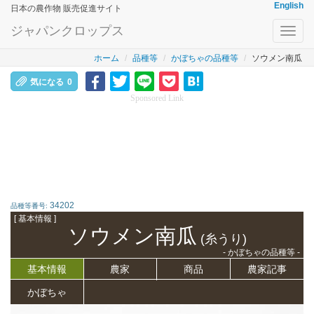
English
日本の農作物 販売促進サイト
ジャパンクロップス
Toggl
navig
ホーム
品種等
かぼちゃの品種等
ソウメン南瓜
気になる
0
Sponsored Link
34202
品種等番号:
[ 基本情報 ]
ソウメン南瓜
(糸うり)
- かぼちゃの品種等 -
基本情報
農家
商品
農家記事
かぼちゃ