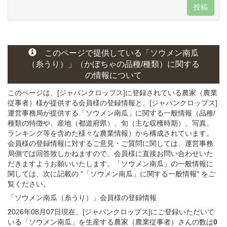
投稿
このページで提供している
「ソウメン南瓜
（糸うり）」
（かぼちゃの
品種/種類）
に関する
の情報について
このページは、[ジャパンクロップス]に登録されている農家（農業
従事者）様が提供する会員様の登録情報と、[ジャパンクロップス]
運営事務局が提供する「ソウメン南瓜」
に関する一般情報（品種/
種類の特徴や、産地（都道府県）、旬（主な収穫時期）、写真、
ランキング等を含めた様々な農業情報）から構成されています。
会員様の登録情報に対するご意見・ご質問に関しては、運営事務
局側では回答致しかねますので、会員様に直接お問い合わせいた
だきますようお願いいたします。「ソウメン南瓜」の一般情報に
関しては、次に記載の "「ソウメン南瓜」に関する一般情報" をご
覧ください。
「ソウメン南瓜（糸うり）」会員様
の
登録
情報
2026年08月07日現在、[ジャパンクロップス]にご登録いただいて
いる「ソウメン南瓜」を生産する農家（農業従事者）さんの数は
0