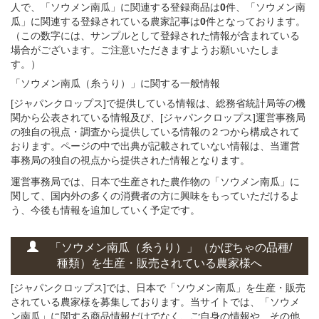
人で、「ソウメン南瓜」に関連する登録商品は
0
件、「ソウメン南
瓜」に関連する登録されている農家記事は
0
件となっております。
（この数字には、サンプルとして登録された情報が含まれている
場合がございます。ご注意いただきますようお願いいたしま
す。）
「ソウメン南瓜（糸うり）」に関する
一般
情報
[ジャパンクロップス]で提供している情報は、総務省統計局等の機
関から公表されている情報及び、[ジャパンクロップス]運営事務局
の独自の視点・調査から提供している情報の２つから構成されて
おります。ページの中で出典が記載されていない情報は、当運営
事務局の独自の視点から提供された情報となります。
運営事務局では、日本で生産された農作物の「ソウメン南瓜」に
関して、国内外の多くの消費者の方に興味をもっていただけるよ
う、今後も情報を追加していく予定です。
「ソウメン南瓜（糸うり）」
（かぼちゃの
品種/
種類）
を
生産・販売されている
農家様へ
[ジャパンクロップス]では、日本で「ソウメン南瓜」を生産・販売
されている農家様を募集しております。当サイトでは、「ソウメ
ン南瓜」に関する商品情報だけでなく、ご自身の情報や、その他