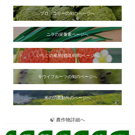
ブロッコリーの旬のページへ
ニラ
の
栄養素ページへ
いちご
の
産地(都道府県)ページへ
キウイフルーツの旬のページへ
米の消費動向のページへ
🍃 農作物詳細へ