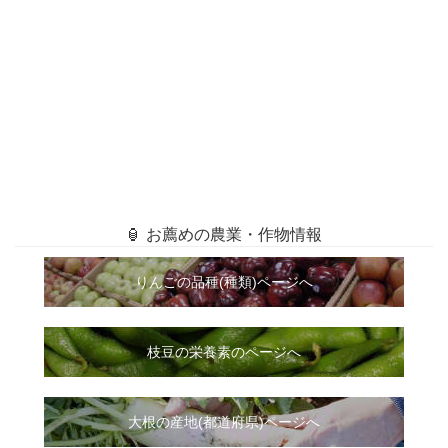
🏮 お薦めの農業・作物情報
りんごの品種(種類)ページへ
枝豆の栄養素のページへ
大根
の
産地(都道府県)ページへ