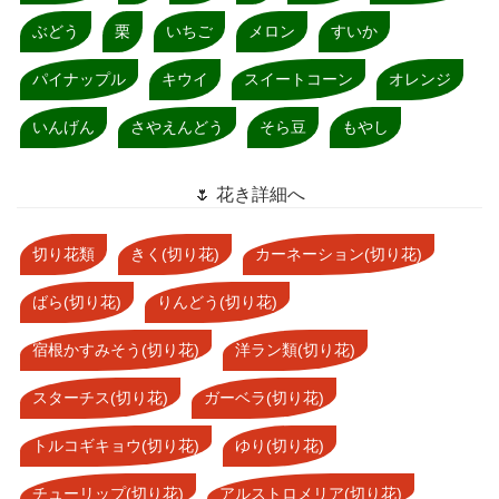
ぶどう
栗
いちご
メロン
すいか
パイナップル
キウイ
スイートコーン
オレンジ
いんげん
さやえんどう
そら豆
もやし
🌷 花き詳細へ
切り花類
きく(切り花)
カーネーション(切り花)
ばら(切り花)
りんどう(切り花)
宿根かすみそう(切り花)
洋ラン類(切り花)
スターチス(切り花)
ガーベラ(切り花)
トルコギキョウ(切り花)
ゆり(切り花)
チューリップ(切り花)
アルストロメリア(切り花)