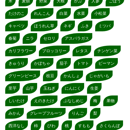
米
麦類
野菜
大根
かぶ
人参
ごぼう
たけのこ
れんこん
白菜
水菜
小松菜
キャベツ
ほうれん草
ネギ
ふき
ミツバ
春菊
ニラ
セロリ
アスパラガス
カリフラワー
ブロッコリー
レタス
チンゲン菜
きゅうり
かぼちゃ
茄子
トマト
ピーマン
グリーンピース
枝豆
かんしょ
じゃがいも
里芋
山芋
玉ねぎ
にんにく
生姜
しいたけ
えのきたけ
ぶなしめじ
梅
果物
みかん
グレープフルーツ
りんご
梨
西洋なし
柿
びわ
桃
すもも
さくらんぼ