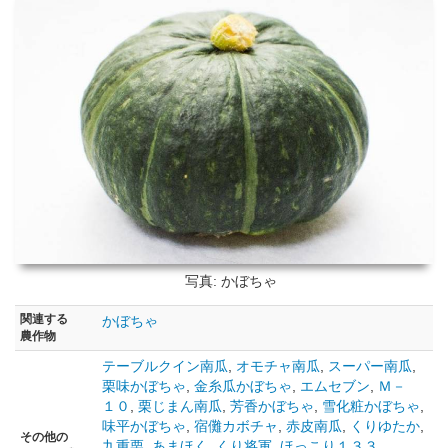
写真: かぼちゃ
関連する
かぼちゃ
農作物
テーブルクイン南瓜
,
オモチャ南瓜
,
スーパー南瓜
,
栗味かぼちゃ
,
金糸瓜かぼちゃ
,
エムセブン
,
Ｍ－
１０
,
栗じまん南瓜
,
芳香かぼちゃ
,
雪化粧かぼちゃ
,
味平かぼちゃ
,
宿儺カボチャ
,
赤皮南瓜
,
くりゆたか
,
その他の
九重栗
,
あまほく
,
くり将軍
,
ほっこり１３３
,