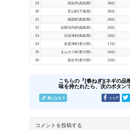
29
高知市(高知県)
38(t)
30
芝山町(千葉県)
30(t)
31
南部町(鳥取県)
28(t)
32
佐那河内村(徳島県)
20(t)
33
日吉津村(鳥取県)
19(t)
34
多度津町(香川県)
17(t)
35
まんのう町(香川県)
16(t)
36
坂出市(香川県)
10(t)
こちらの『[春ねぎ](ネギの品
味を持たれたら、次のボタン
シェア
気になる
0
コメントを投稿する