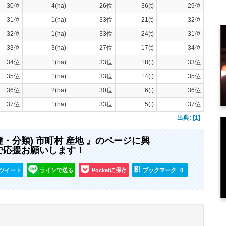
30位
4(ha)
26位
36(t)
29位
31位
1(ha)
33位
21(t)
32位
32位
1(ha)
33位
24(t)
31位
33位
3(ha)
27位
17(t)
34位
34位
1(ha)
33位
18(t)
33位
35位
1(ha)
33位
14(t)
35位
36位
2(ha)
30位
6(t)
36位
37位
1(ha)
33位
5(t)
37位
出典: [1]
種・分類) 市町村 産地 』のページに興
で応援お願いします！
ツイート
ラインで送る
Pocketに保存
ブックマーク
0