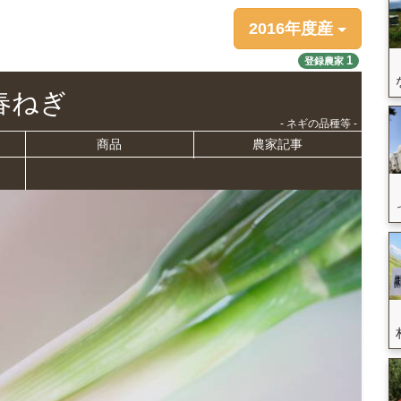
2016年度産
1
登録農家
春ねぎ
- ネギの品種等 -
商品
農家記事