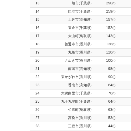
13
旭市(千葉県)
290(t)
14
匝瑳市(千葉県)
259(t)
15
土佐市(高知県)
157(t)
16
東金市(千葉県)
152(t)
17
大山町(鳥取県)
143(t)
18
善通寺市(香川県)
138(t)
19
丸亀市(香川県)
120(t)
20
さぬき市(香川県)
100(t)
21
南国市(高知県)
98(t)
22
東かがわ市(香川県)
90(t)
23
香南市(高知県)
84(t)
24
大網白里市(千葉県)
70(t)
25
九十九里町(千葉県)
64(t)
26
伯耆町(鳥取県)
63(t)
27
高松市(香川県)
53(t)
28
三豊市(香川県)
44(t)