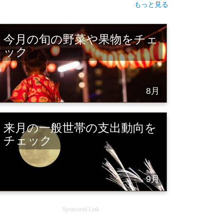
もっと見る
今月の旬の野菜や果物をチェ
ック
8月
来月の一般世帯の支出動向を
チェック
9月
Sponsored Link