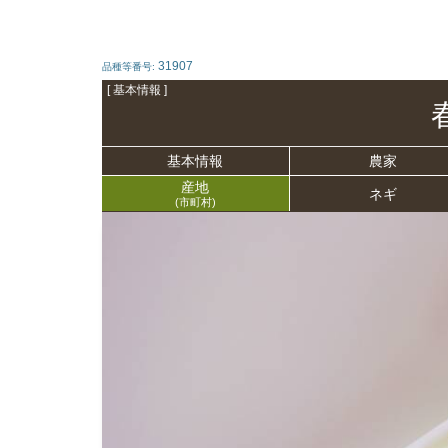
31907
品種等番号:
[ 基本情報 ]
基本情報
農家
産地
ネギ
(市町村)