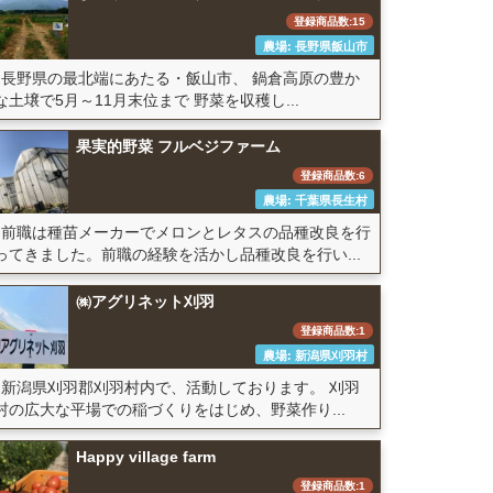
登録商品数:15
農場: 長野県飯山市
長野県の最北端にあたる・飯山市、 鍋倉高原の豊か
な土壌で5月～11月末位まで 野菜を収穫し...
果実的野菜 フルベジファーム
登録商品数:6
農場: 千葉県長生村
前職は種苗メーカーでメロンとレタスの品種改良を行
ってきました。前職の経験を活かし品種改良を行い...
㈱アグリネット刈羽
登録商品数:1
農場: 新潟県刈羽村
新潟県刈羽郡刈羽村内で、活動しております。 刈羽
村の広大な平場での稲づくりをはじめ、野菜作り...
Happy village farm
登録商品数:1