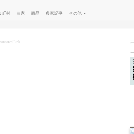
市町村
農家
商品
農家記事
その他
ponsored Link