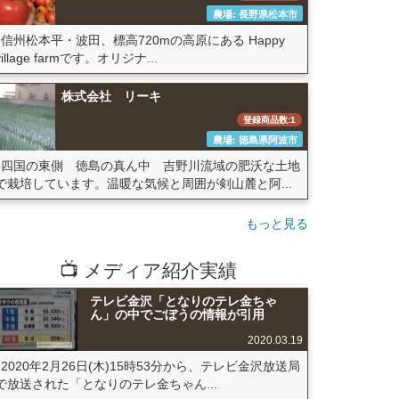
農場: 長野県松本市
信州松本平・波田、標高720mの高原にある Happy
village farmです。オリジナ...
株式会社 リーキ
登録商品数:1
農場: 徳島県阿波市
四国の東側 徳島の真ん中 吉野川流域の肥沃な土地
で栽培しています。温暖な気候と周囲が剣山麓と阿...
もっと見る
📺 メディア紹介実績
テレビ金沢「となりのテレ金ちゃ
ん」の中でごぼうの情報が引用
2020.03.19
2020年2月26日(木)15時53分から、テレビ金沢放送局
で放送された「となりのテレ金ちゃん...