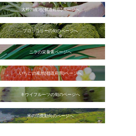
大根
の
産地(都道府県)ページへ
ブロッコリーの旬のページへ
ニラ
の
栄養素ページへ
いちご
の
産地(都道府県)ページへ
キウイフルーツの旬のページへ
米の消費動向のページへ