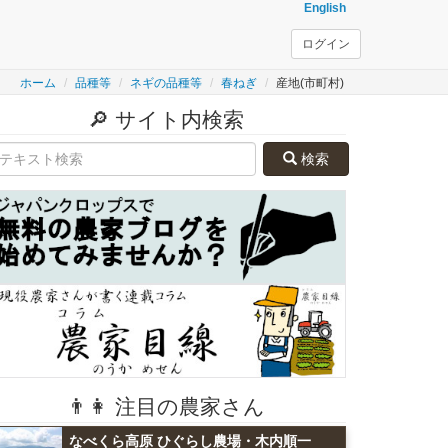
English
ログイン
ホーム
品種等
ネギの品種等
春ねぎ
産地(市町村)
🔎 サイト内検索
検索
👨👩 注目の農家さん
なべくら高原 ひぐらし農場・木内順一