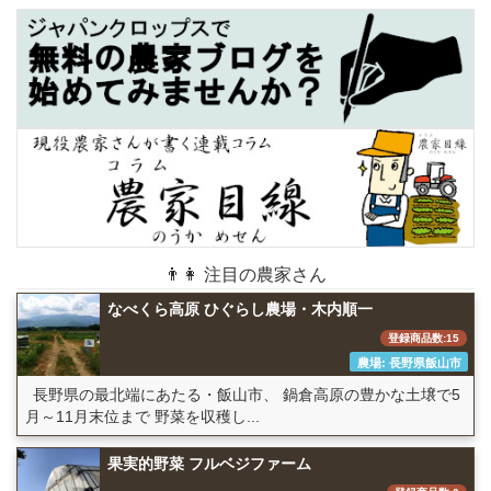
👨👩 注目の農家さん
なべくら高原 ひぐらし農場・木内順一
登録商品数:15
農場: 長野県飯山市
長野県の最北端にあたる・飯山市、 鍋倉高原の豊かな土壌で5
月～11月末位まで 野菜を収穫し...
果実的野菜 フルベジファーム