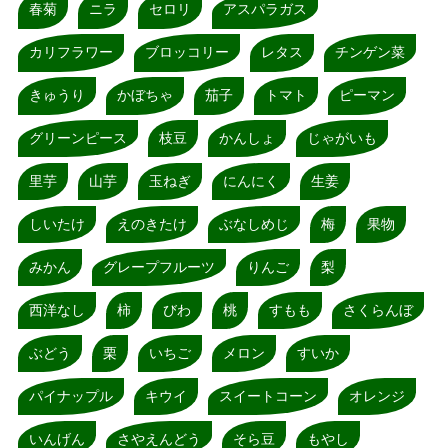
春菊
ニラ
セロリ
アスパラガス
カリフラワー
ブロッコリー
レタス
チンゲン菜
きゅうり
かぼちゃ
茄子
トマト
ピーマン
グリーンピース
枝豆
かんしょ
じゃがいも
里芋
山芋
玉ねぎ
にんにく
生姜
しいたけ
えのきたけ
ぶなしめじ
梅
果物
みかん
グレープフルーツ
りんご
梨
西洋なし
柿
びわ
桃
すもも
さくらんぼ
ぶどう
栗
いちご
メロン
すいか
パイナップル
キウイ
スイートコーン
オレンジ
いんげん
さやえんどう
そら豆
もやし