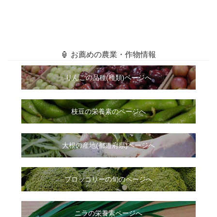
🏮 お薦めの農業・作物情報
りんごの品種(種類)ページへ
枝豆の栄養素のページへ
大根
の
産地(都道府県)ページへ
ブロッコリーの旬のページへ
ニラ
の
栄養素ページへ