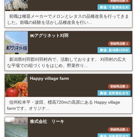
登録商品数:6
農場: 千葉県長生村
前職は種苗メーカーでメロンとレタスの品種改良を行ってきま
した。前職の経験を活かし品種改良を行い...
㈱アグリネット刈羽
登録商品数:1
農場: 新潟県刈羽村
新潟県刈羽郡刈羽村内で、活動しております。 刈羽村の広大
な平場での稲づくりをはじめ、野菜作り...
Happy village farm
登録商品数:1
農場: 長野県松本市
信州松本平・波田、標高720mの高原にある Happy village
farmです。オリジナ...
株式会社 リーキ
登録商品数:1
農場: 徳島県阿波市