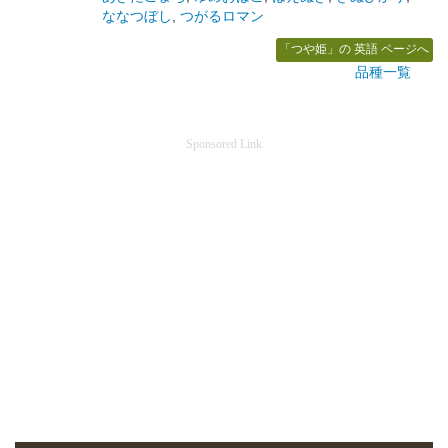
ななつぼし
,
つがるロマン
「つや姫」の 英語 ページへ
品種一覧
Sponsored Link