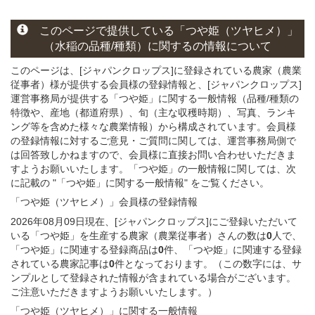
このページで提供している
「つや姫（ツヤヒメ）」
（水稲の
品種/種類）
に関する
の情報について
このページは、[ジャパンクロップス]に登録されている農家（農業
従事者）様が提供する会員様の登録情報と、[ジャパンクロップス]
運営事務局が提供する「つや姫」
に関する一般情報（品種/種類の
特徴や、産地（都道府県）、旬（主な収穫時期）、写真、ランキ
ング等を含めた様々な農業情報）から構成されています。会員様
の登録情報に対するご意見・ご質問に関しては、運営事務局側で
は回答致しかねますので、会員様に直接お問い合わせいただきま
すようお願いいたします。「つや姫」の一般情報に関しては、次
に記載の "「つや姫」に関する一般情報" をご覧ください。
「つや姫（ツヤヒメ）」会員様
の
登録
情報
2026年08月09日現在、[ジャパンクロップス]にご登録いただいて
いる「つや姫」を生産する農家（農業従事者）さんの数は
0
人で、
「つや姫」に関連する登録商品は
0
件、「つや姫」に関連する登録
されている農家記事は
0
件となっております。（この数字には、サ
ンプルとして登録された情報が含まれている場合がございます。
ご注意いただきますようお願いいたします。）
「つや姫（ツヤヒメ）」に関する
一般
情報