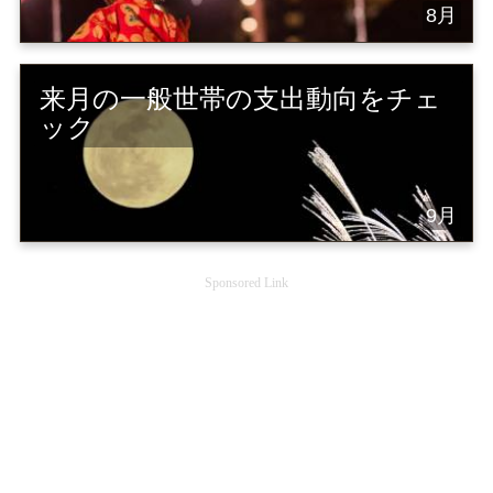
8月
来月の一般世帯の支出動向をチェ
ック
9月
Sponsored Link