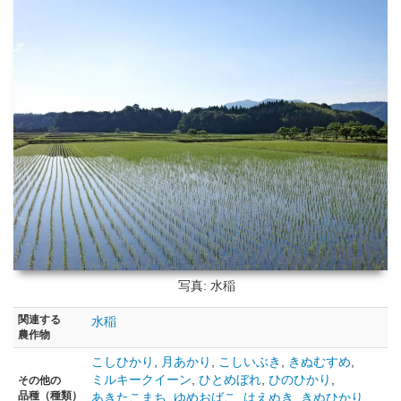
写真: 水稲
関連する
水稲
農作物
こしひかり
,
月あかり
,
こしいぶき
,
きぬむすめ
,
ミルキークイーン
,
ひとめぼれ
,
ひのひかり
,
その他の
品種（種類）
あきたこまち
,
ゆめおばこ
,
はえぬき
,
きぬひかり
,