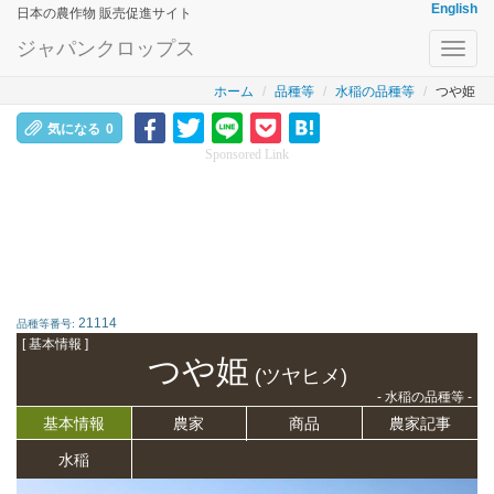
English
日本の農作物 販売促進サイト
ジャパンクロップス
Toggl
navig
ホーム
品種等
水稲の品種等
つや姫
気になる
0
Sponsored Link
21114
品種等番号:
[ 基本情報 ]
つや姫
(ツヤヒメ)
- 水稲の品種等 -
基本情報
農家
商品
農家記事
水稲