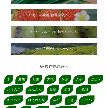
いちご
の
産地(都道府県)ページへ
キウイフルーツの旬のページへ
米の消費動向のページへ
🍃 農作物詳細へ
米
麦類
野菜
大根
かぶ
人参
ごぼう
たけのこ
れんこん
白菜
水菜
小松菜
キャベツ
ほうれん草
ネギ
ふき
ミツバ