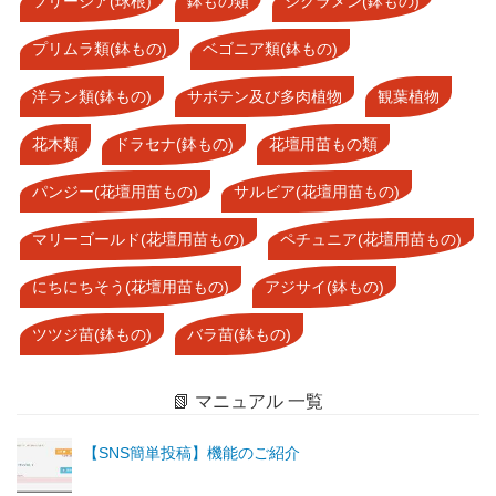
フリージア(球根)
鉢もの類
シクラメン(鉢もの)
プリムラ類(鉢もの)
ベゴニア類(鉢もの)
洋ラン類(鉢もの)
サボテン及び多肉植物
観葉植物
花木類
ドラセナ(鉢もの)
花壇用苗もの類
パンジー(花壇用苗もの)
サルビア(花壇用苗もの)
マリーゴールド(花壇用苗もの)
ペチュニア(花壇用苗もの)
にちにちそう(花壇用苗もの)
アジサイ(鉢もの)
ツツジ苗(鉢もの)
バラ苗(鉢もの)
📗 マニュアル 一覧
【SNS簡単投稿】機能のご紹介