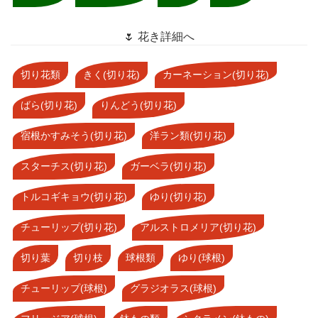
🌷 花き詳細へ
切り花類
きく(切り花)
カーネーション(切り花)
ばら(切り花)
りんどう(切り花)
宿根かすみそう(切り花)
洋ラン類(切り花)
スターチス(切り花)
ガーベラ(切り花)
トルコギキョウ(切り花)
ゆり(切り花)
チューリップ(切り花)
アルストロメリア(切り花)
切り葉
切り枝
球根類
ゆり(球根)
チューリップ(球根)
グラジオラス(球根)