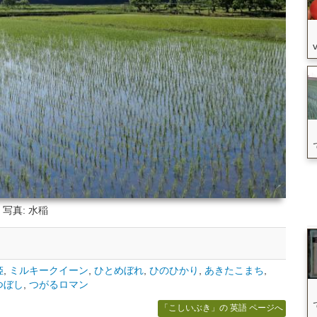
写真: 水稲
姫
,
ミルキークイーン
,
ひとめぼれ
,
ひのひかり
,
あきたこまち
,
つぼし
,
つがるロマン
「こしいぶき」の 英語 ページへ