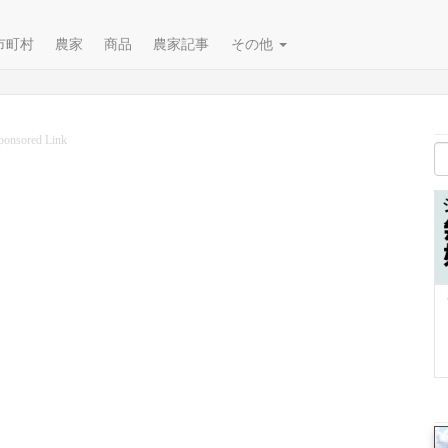
市町村
農家
商品
農家記事
その他
ponsored Link