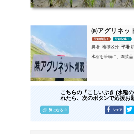
㈱アグリネッ
登録商品 1
登録記事 0
農場:
地域区分:
平場
水稲を筆頭に、園芸品
こちらの『こしいぶき (水稲
れたら、次のボタンで応援お
シェア
気になる
0