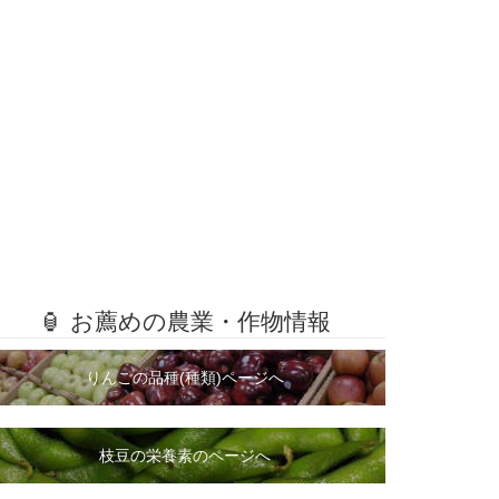
🏮 お薦めの農業・作物情報
りんごの品種(種類)ページへ
枝豆の栄養素のページへ