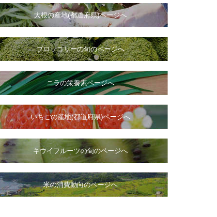
大根
の
産地(都道府県)ページへ
ブロッコリーの旬のページへ
ニラ
の
栄養素ページへ
いちご
の
産地(都道府県)ページへ
キウイフルーツの旬のページへ
米の消費動向のページへ