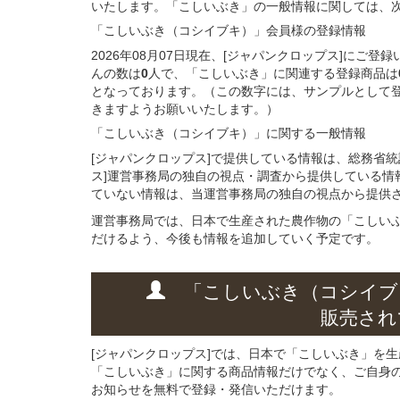
いたします。「こしいぶき」の一般情報に関しては、次
「こしいぶき（コシイブキ）」会員様
の
登録
情報
2026年08月07日現在、[ジャパンクロップス]に
んの数は
0
人で、「こしいぶき」に関連する登録商品は
となっております。（この数字には、サンプルとして
きますようお願いいたします。）
「こしいぶき（コシイブキ）」に関する
一般
情報
[ジャパンクロップス]で提供している情報は、総務省
ス]運営事務局の独自の視点・調査から提供している情
ていない情報は、当運営事務局の独自の視点から提供
運営事務局では、日本で生産された農作物の「こしい
だけるよう、今後も情報を追加していく予定です。
「こしいぶき（コシイブ
販売され
[ジャパンクロップス]では、日本で「こしいぶき」を
「こしいぶき」に関する商品情報だけでなく、ご自身
お知らせを無料で登録・発信いただけます。