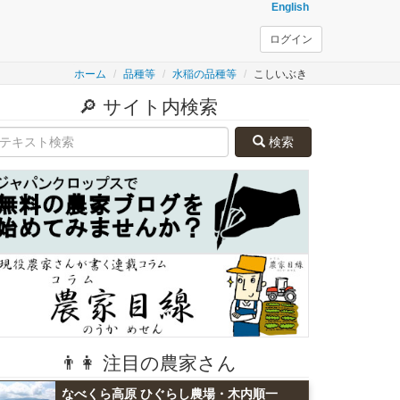
English
ログイン
ホーム
品種等
水稲の品種等
こしいぶき
🔎 サイト内検索
検索
👨👩 注目の農家さん
なべくら高原 ひぐらし農場・木内順一