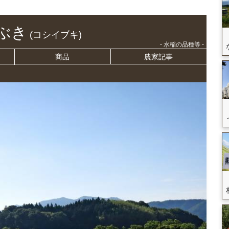
ぶき
(コシイブキ)
- 水稲の品種等 -
商品
農家記事