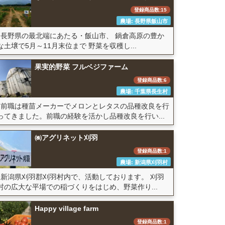
登録商品数:15
農場: 長野県飯山市
長野県の最北端にあたる・飯山市、 鍋倉高原の豊か
な土壌で5月～11月末位まで 野菜を収穫し...
果実的野菜 フルベジファーム
登録商品数:6
農場: 千葉県長生村
前職は種苗メーカーでメロンとレタスの品種改良を行
ってきました。前職の経験を活かし品種改良を行い...
㈱アグリネット刈羽
登録商品数:1
農場: 新潟県刈羽村
新潟県刈羽郡刈羽村内で、活動しております。 刈羽
村の広大な平場での稲づくりをはじめ、野菜作り...
Happy village farm
登録商品数:1