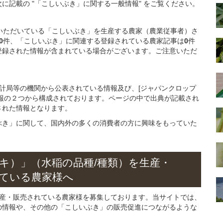
に記載の "「こしいぶき」に関する一般情報" をご覧ください。
ご登録いただいている「こしいぶき」を生産する農家（農業従事者）さ
0
件、「こしいぶき」に関連する登録されている農家記事は
0
件
登録された情報が含まれている場合がございます。ご注意いただ
統計局等の機関から公表されている情報及び、[ジャパンクロップ
報の２つから構成されております。ページの中で出典が記載され
された情報となります。
ぶき」に関して、国内外の多くの消費者の方に興味をもっていた
キ）」
（水稲の
品種/種類）
を
生産・
ている
農家様へ
生産・販売されている農家様を募集しております。当サイトでは、
の情報や、その他の「こしいぶき」の販売促進につながるような