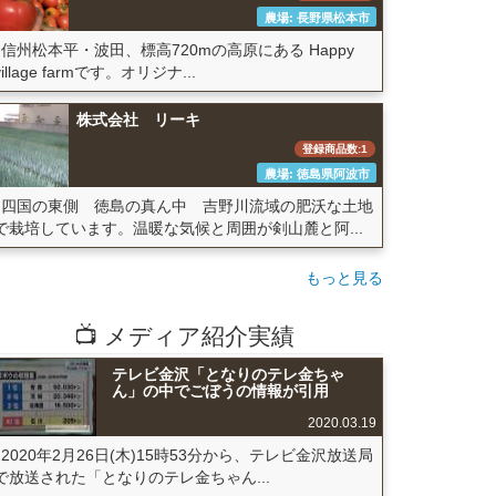
農場: 長野県松本市
信州松本平・波田、標高720mの高原にある Happy
village farmです。オリジナ...
株式会社 リーキ
登録商品数:1
農場: 徳島県阿波市
四国の東側 徳島の真ん中 吉野川流域の肥沃な土地
で栽培しています。温暖な気候と周囲が剣山麓と阿...
もっと見る
📺 メディア紹介実績
テレビ金沢「となりのテレ金ちゃ
ん」の中でごぼうの情報が引用
2020.03.19
2020年2月26日(木)15時53分から、テレビ金沢放送局
で放送された「となりのテレ金ちゃん...