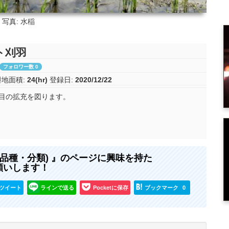
写真: 水稲
ト刈羽
フォロワー数 0
耕地面積:
24(hr)
登録日:
2020/12/22
目の拡充を図ります。
の品種・分類) 』のページに興味を持た
願いします！
ツイート
ラインで送る
Pocketに保存
ブックマーク
0