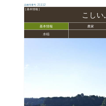
21112
品種等番号:
[ 基本情報 ]
こしい
基本情報
農家
水稲