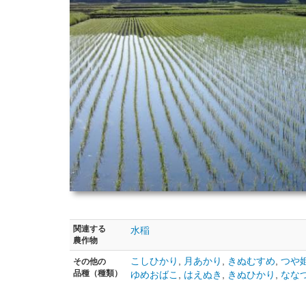
関連する
水稲
農作物
こしひかり
,
月あかり
,
きぬむすめ
,
つや
その他の
品種（種類）
ゆめおばこ
,
はえぬき
,
きぬひかり
,
なな