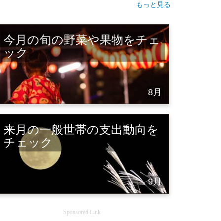
もっと見る
今月の旬の野菜や果物をチェ
ック
8月
来月の一般世帯の支出動向を
チェック
9月
Sponsored Link