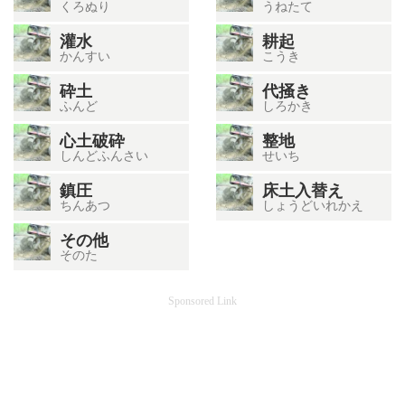
くろぬり
うねたて
灌水
耕起
かんすい
こうき
砕土
代掻き
ふんど
しろかき
心土破砕
整地
しんどふんさい
せいち
鎮圧
床土入替え
ちんあつ
しょうどいれかえ
その他
そのた
Sponsored Link