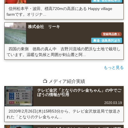
農場: 長野県松本市
信州松本平・波田、標高720mの高原にある Happy village
farmです。オリジナ...
株式会社 リーキ
登録商品数:1
農場: 徳島県阿波市
四国の東側 徳島の真ん中 吉野川流域の肥沃な土地で栽培し
ています。温暖な気候と周囲が剣山麓と阿...
もっと見る
📺 メディア紹介実績
テレビ金沢「となりのテレ金ちゃん」の中でご
ぼうの情報が引用
2020.03.19
2020年2月26日(木)15時53分から、テレビ金沢放送局で放送さ
れた「となりのテレ金ちゃん...