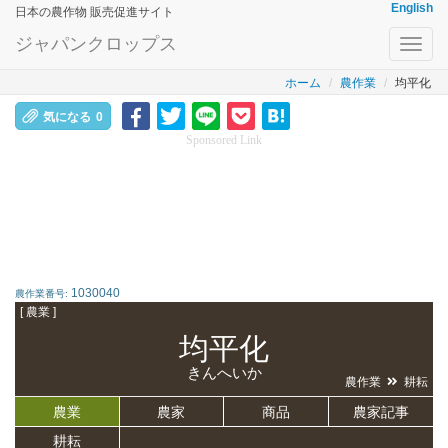
English
日本の農作物 販売促進サイト
ジャパンクロップス
Toggl
navig
ホーム
農作業
均平化
気になる
0
Sponsored Link
1030040
農作業番号:
[ 農業 ]
均平化
きんへいか
農作業
耕耘
農業
農家
商品
農家記事
耕耘