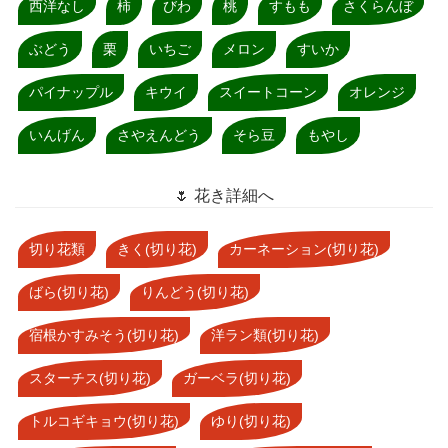
西洋なし
柿
びわ
桃
すもも
さくらんぼ
ぶどう
栗
いちご
メロン
すいか
パイナップル
キウイ
スイートコーン
オレンジ
いんげん
さやえんどう
そら豆
もやし
🌷 花き詳細へ
切り花類
きく(切り花)
カーネーション(切り花)
ばら(切り花)
りんどう(切り花)
宿根かすみそう(切り花)
洋ラン類(切り花)
スターチス(切り花)
ガーベラ(切り花)
トルコギキョウ(切り花)
ゆり(切り花)