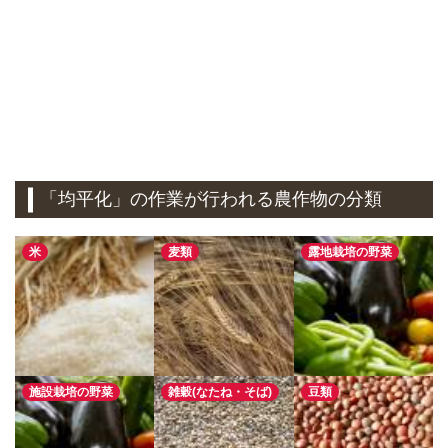
「均平化」の作業が行われる農作物の分類
米
麦類
露地栽培の野菜
施設栽培の野菜
雑穀(なたね・そば)
豆類