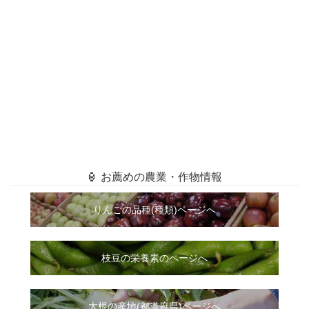
🏮 お薦めの農業・作物情報
りんごの品種(種類)ページへ
枝豆の栄養素のページへ
大根
の
産地(都道府県)ページへ