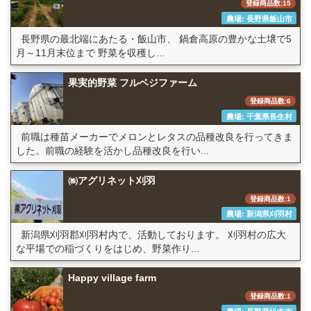
登録商品数:15
農場: 長野県飯山市
長野県の最北端にあたる・飯山市、 鍋倉高原の豊かな土壌で5
月～11月末位まで 野菜を収穫し...
果実的野菜 フルベジファーム
登録商品数:6
農場: 千葉県長生村
前職は種苗メーカーでメロンとレタスの品種改良を行ってきま
した。前職の経験を活かし品種改良を行い...
㈱アグリネット刈羽
登録商品数:1
農場: 新潟県刈羽村
新潟県刈羽郡刈羽村内で、活動しております。 刈羽村の広大
な平場での稲づくりをはじめ、野菜作り...
Happy village farm
登録商品数:1