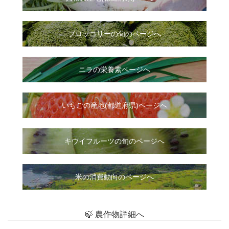
ブロッコリーの旬のページへ
ニラ
の
栄養素ページへ
いちご
の
産地(都道府県)ページへ
キウイフルーツの旬のページへ
米の消費動向のページへ
🍃 農作物詳細へ