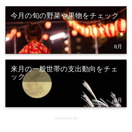
今月の旬の野菜や果物をチェック
8月
来月の一般世帯の支出動向をチェ
ック
9月
Sponsored Link