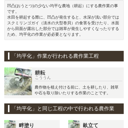
凹凸(おうとつ)の少ない均平な農地（耕起）にする農作業の事
です。
水田を耕起する際に、凹凸が発生すると、水深が浅い部分では
スクミリンゴガイ（淡水の大型巻貝）の食害を受けたり、水面
から田面が露出した部分では雑草が発生しやすくなったりする
ため、均平化の作業が必必要となります。
「均平化」作業が行われる農作業工程
耕耘
こううん
農作物を植え付ける前に、土を耕したり、雑草
や石を取り除いたりする作業のことです。
「均平化」と同じ工程の中で行われる農作業
畔塗り
畝立て