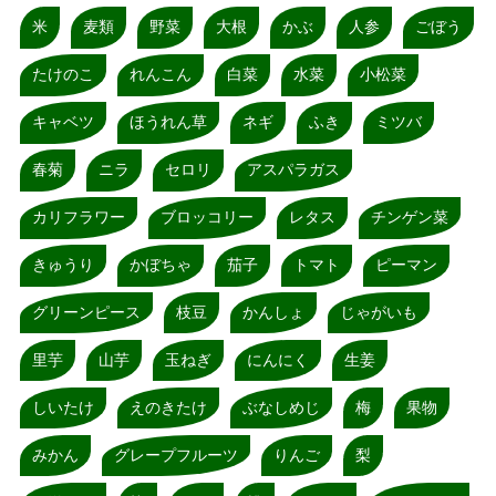
米
麦類
野菜
大根
かぶ
人参
ごぼう
たけのこ
れんこん
白菜
水菜
小松菜
キャベツ
ほうれん草
ネギ
ふき
ミツバ
春菊
ニラ
セロリ
アスパラガス
カリフラワー
ブロッコリー
レタス
チンゲン菜
きゅうり
かぼちゃ
茄子
トマト
ピーマン
グリーンピース
枝豆
かんしょ
じゃがいも
里芋
山芋
玉ねぎ
にんにく
生姜
しいたけ
えのきたけ
ぶなしめじ
梅
果物
みかん
グレープフルーツ
りんご
梨