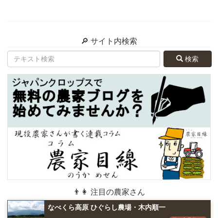
🔎 サイト内検索
検索
👨👩 注目の農家さん
なべくら高原 ひぐらし農場・木内順一