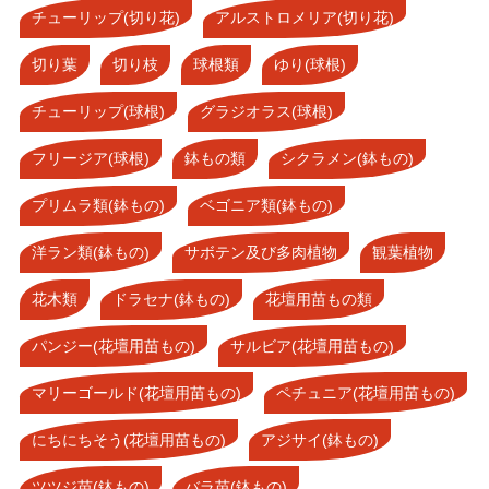
チューリップ(切り花)
アルストロメリア(切り花)
切り葉
切り枝
球根類
ゆり(球根)
チューリップ(球根)
グラジオラス(球根)
フリージア(球根)
鉢もの類
シクラメン(鉢もの)
プリムラ類(鉢もの)
ベゴニア類(鉢もの)
洋ラン類(鉢もの)
サボテン及び多肉植物
観葉植物
花木類
ドラセナ(鉢もの)
花壇用苗もの類
パンジー(花壇用苗もの)
サルビア(花壇用苗もの)
マリーゴールド(花壇用苗もの)
ペチュニア(花壇用苗もの)
にちにちそう(花壇用苗もの)
アジサイ(鉢もの)
ツツジ苗(鉢もの)
バラ苗(鉢もの)