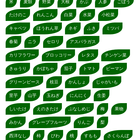
米
麦類
野菜
大根
かぶ
人参
ごぼう
たけのこ
れんこん
白菜
水菜
小松菜
キャベツ
ほうれん草
ネギ
ふき
ミツバ
春菊
ニラ
セロリ
アスパラガス
カリフラワー
ブロッコリー
レタス
チンゲン菜
きゅうり
かぼちゃ
茄子
トマト
ピーマン
グリーンピース
枝豆
かんしょ
じゃがいも
里芋
山芋
玉ねぎ
にんにく
生姜
しいたけ
えのきたけ
ぶなしめじ
梅
果物
みかん
グレープフルーツ
りんご
梨
西洋なし
柿
びわ
桃
すもも
さくらんぼ