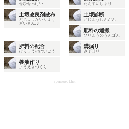
せひせっけい
たんすいしょり
土壌改良剤散布
土壌診断
どじょうかいりょう
どじょうしんだん
ざいさんぷ
肥料の運搬
ひりょうのうんぱん
肥料の配合
溝掘り
ひりょうのはいごう
みぞほり
養液作り
ようえきづくり
Sponsored Link