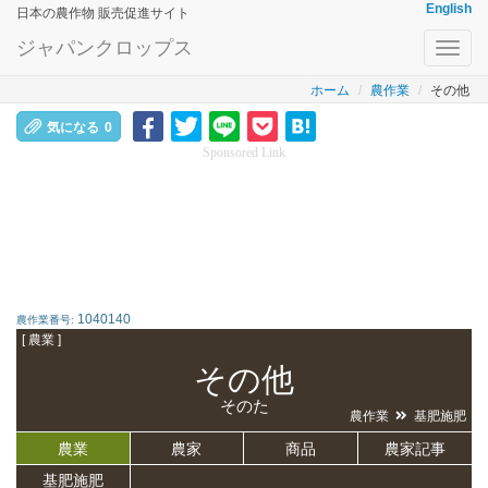
English
日本の農作物 販売促進サイト
ジャパンクロップス
Toggl
navig
ホーム
農作業
その他
気になる
0
Sponsored Link
1040140
農作業番号:
[ 農業 ]
その他
そのた
農作業
基肥施肥
農業
農家
商品
農家記事
基肥施肥