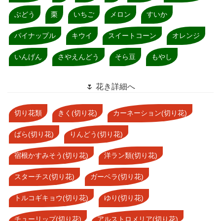
ぶどう
栗
いちご
メロン
すいか
パイナップル
キウイ
スイートコーン
オレンジ
いんげん
さやえんどう
そら豆
もやし
🌷 花き詳細へ
切り花類
きく(切り花)
カーネーション(切り花)
ばら(切り花)
りんどう(切り花)
宿根かすみそう(切り花)
洋ラン類(切り花)
スターチス(切り花)
ガーベラ(切り花)
トルコギキョウ(切り花)
ゆり(切り花)
チューリップ(切り花)
アルストロメリア(切り花)