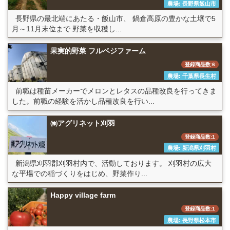
農場: 長野県飯山市
長野県の最北端にあたる・飯山市、 鍋倉高原の豊かな土壌で5
月～11月末位まで 野菜を収穫し...
果実的野菜 フルベジファーム
登録商品数:6
農場: 千葉県長生村
前職は種苗メーカーでメロンとレタスの品種改良を行ってきま
した。前職の経験を活かし品種改良を行い...
㈱アグリネット刈羽
登録商品数:1
農場: 新潟県刈羽村
新潟県刈羽郡刈羽村内で、活動しております。 刈羽村の広大
な平場での稲づくりをはじめ、野菜作り...
Happy village farm
登録商品数:1
農場: 長野県松本市