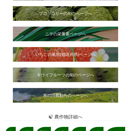
ブロッコリーの旬のページへ
ニラ
の
栄養素ページへ
いちご
の
産地(都道府県)ページへ
キウイフルーツの旬のページへ
米の消費動向のページへ
🍃 農作物詳細へ