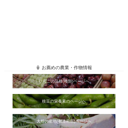
🏮 お薦めの農業・作物情報
りんごの品種(種類)ページへ
枝豆の栄養素のページへ
大根
の
産地(都道府県)ページへ