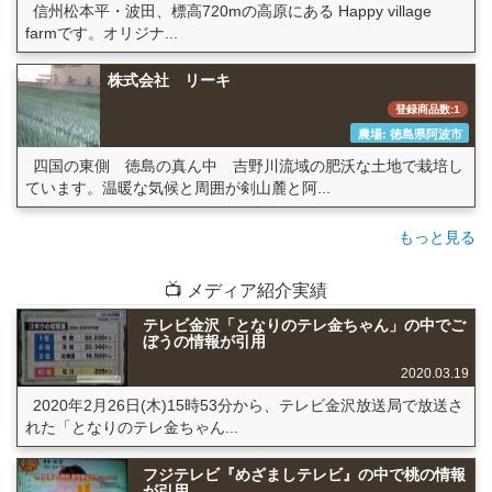
信州松本平・波田、標高720mの高原にある Happy village
farmです。オリジナ...
株式会社 リーキ
登録商品数:1
農場: 徳島県阿波市
四国の東側 徳島の真ん中 吉野川流域の肥沃な土地で栽培し
ています。温暖な気候と周囲が剣山麓と阿...
もっと見る
📺 メディア紹介実績
テレビ金沢「となりのテレ金ちゃん」の中でご
ぼうの情報が引用
2020.03.19
2020年2月26日(木)15時53分から、テレビ金沢放送局で放送さ
れた「となりのテレ金ちゃん...
フジテレビ『めざましテレビ』の中で桃の情報
が引用