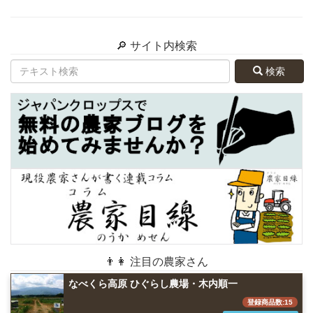
🔎 サイト内検索
検索
👨👩 注目の農家さん
なべくら高原 ひぐらし農場・木内順一
登録商品数:15