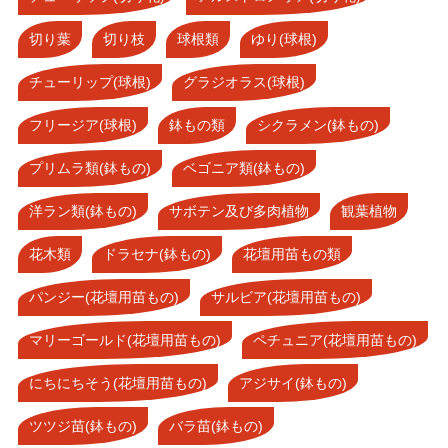
切り葉
切り枝
球根類
ゆり(球根)
チューリップ(球根)
グラジオラス(球根)
フリージア(球根)
鉢もの類
シクラメン(鉢もの)
プリムラ類(鉢もの)
ベゴニア類(鉢もの)
洋ラン類(鉢もの)
サボテン及び多肉植物
観葉植物
花木類
ドラセナ(鉢もの)
花壇用苗もの類
パンジー(花壇用苗もの)
サルビア(花壇用苗もの)
マリーゴールド(花壇用苗もの)
ペチュニア(花壇用苗もの)
にちにちそう(花壇用苗もの)
アジサイ(鉢もの)
ツツジ苗(鉢もの)
バラ苗(鉢もの)