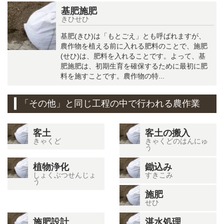
基肥施肥
きひせひ
基肥(きひ)は「もとごえ」とも呼ばれますが、
農作物を植える前に入れる肥料のことで、施肥
(せひ)は、肥料を入れることです。よって、基
肥施肥は、初期生育を確保するために最初に肥
料を施すことです。農作物の特...
「その他」と同じ工程の中で行われる農作業
客土
客土の搬入
きゃくど
きゃくどのはんにゅ
う
植物浄化
鋤込み
しょくぶつせんじょ
すきこみ
う
施肥
せひ
施肥設計
湛水処理