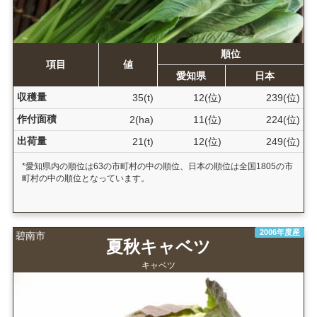
順位
項目
値
愛知県
日本
収穫量
35(t)
12(位)
239(位)
作付面積
2(ha)
11(位)
224(位)
出荷量
21(t)
12(位)
249(位)
*愛知県内の順位は63の市町村の中の順位、日本の順位は全国1805の市
町村の中の順位となっています。
2006年度産
碧南市
夏秋キャベツ
キャベツ