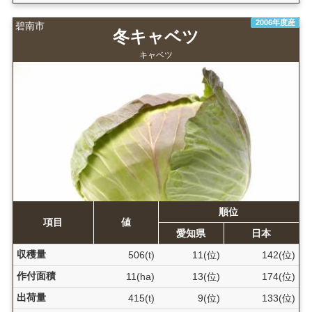
2006年度産
碧南市
冬キャベツ
キャベツ
順位
項目
値
愛知県
日本
収穫量
506(t)
11(位)
142(位)
作付面積
11(ha)
13(位)
174(位)
出荷量
415(t)
9(位)
133(位)