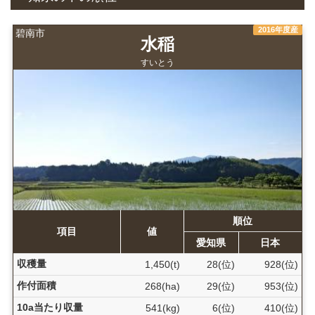
2016年度産
碧南市
水稲
すいとう
順位
項目
値
愛知県
日本
収穫量
1,450(t)
28(位)
928(位)
作付面積
268(ha)
29(位)
953(位)
10a当たり収量
541(kg)
6(位)
410(位)