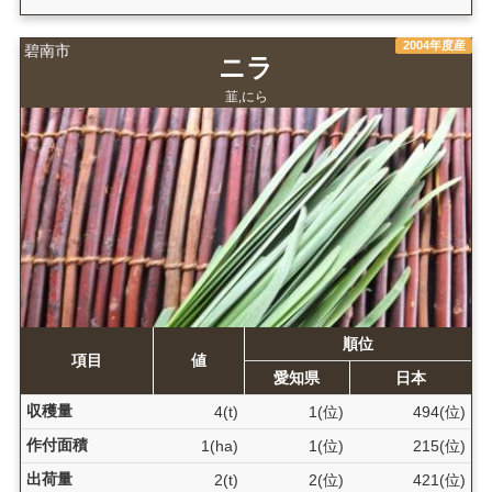
2004年度産
碧南市
ニラ
韮,にら
順位
項目
値
愛知県
日本
収穫量
4(t)
1(位)
494(位)
作付面積
1(ha)
1(位)
215(位)
出荷量
2(t)
2(位)
421(位)