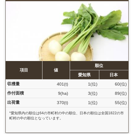
順位
項目
値
愛知県
日本
収穫量
401(t)
1(位)
60(位)
作付面積
9(ha)
3(位)
89(位)
出荷量
370(t)
1(位)
55(位)
*愛知県内の順位は64の市町村の中の順位、日本の順位は全国1822の市
町村の中の順位となっています。