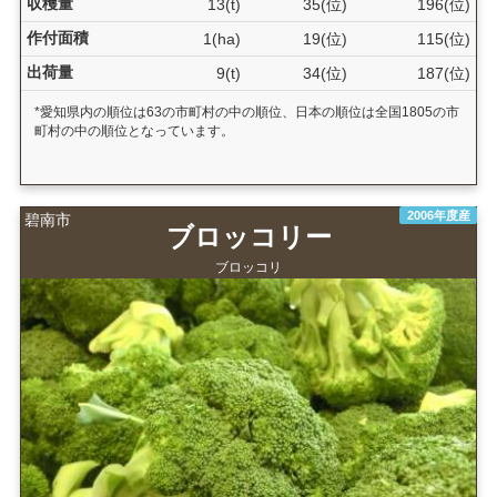
収穫量
13(t)
35(位)
196(位)
作付面積
1(ha)
19(位)
115(位)
出荷量
9(t)
34(位)
187(位)
*愛知県内の順位は63の市町村の中の順位、日本の順位は全国1805の市
町村の中の順位となっています。
2006年度産
碧南市
ブロッコリー
ブロッコリ