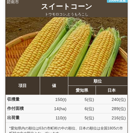
2006年度産
碧南市
スイートコーン
トウモロコシ,とうもろこし
順位
項目
値
愛知県
日本
収穫量
150(t)
5(位)
240(位)
作付面積
14(ha)
6(位)
289(位)
出荷量
110(t)
5(位)
216(位)
*愛知県内の順位は63の市町村の中の順位、日本の順位は全国1805の市