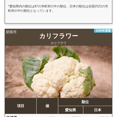
*愛知県内の順位は87の市町村の中の順位、日本の順位は全国2522の市
町村の中の順位となっています。
2006年度産
碧南市
カリフラワー
カリフラワ
順位
項目
値
愛知県
日本