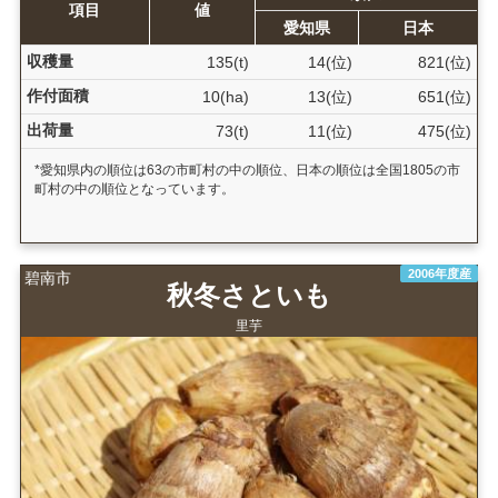
項目
値
愛知県
日本
収穫量
135(t)
14(位)
821(位)
作付面積
10(ha)
13(位)
651(位)
出荷量
73(t)
11(位)
475(位)
*愛知県内の順位は63の市町村の中の順位、日本の順位は全国1805の市
町村の中の順位となっています。
2006年度産
碧南市
秋冬さといも
里芋