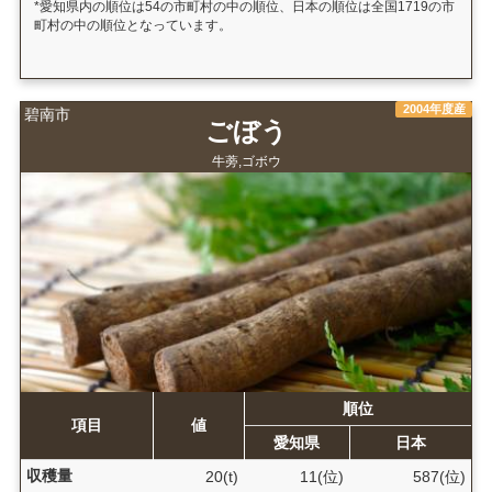
*愛知県内の順位は54の市町村の中の順位、日本の順位は全国1719の市
町村の中の順位となっています。
2004年度産
碧南市
ごぼう
牛蒡,ゴボウ
順位
項目
値
愛知県
日本
収穫量
20(t)
11(位)
587(位)