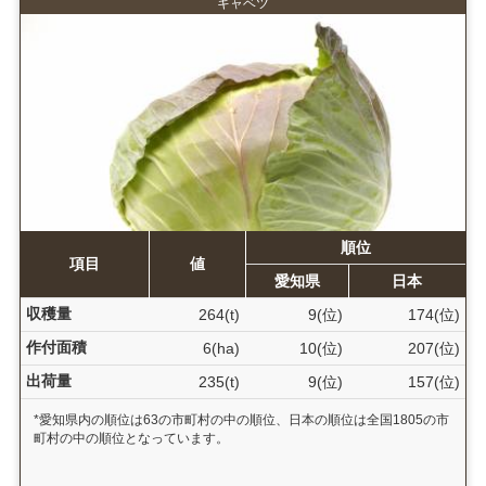
キャベツ
順位
項目
値
愛知県
日本
収穫量
264(t)
9(位)
174(位)
作付面積
6(ha)
10(位)
207(位)
出荷量
235(t)
9(位)
157(位)
*愛知県内の順位は63の市町村の中の順位、日本の順位は全国1805の市
町村の中の順位となっています。