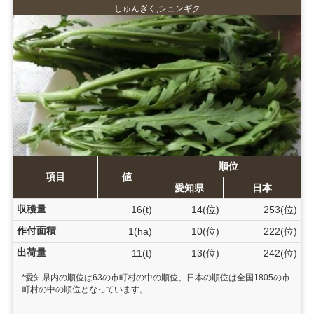
しゅんぎく,シュンギク
順位
項目
値
愛知県
日本
収穫量
16(t)
14(位)
253(位)
作付面積
1(ha)
10(位)
222(位)
出荷量
11(t)
13(位)
242(位)
*愛知県内の順位は63の市町村の中の順位、日本の順位は全国1805の市
町村の中の順位となっています。