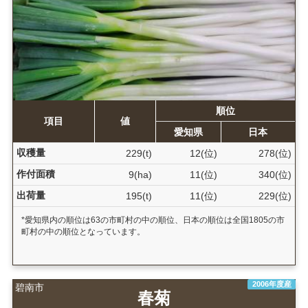
順位
項目
値
愛知県
日本
収穫量
229(t)
12(位)
278(位)
作付面積
9(ha)
11(位)
340(位)
出荷量
195(t)
11(位)
229(位)
*愛知県内の順位は63の市町村の中の順位、日本の順位は全国1805の市
町村の中の順位となっています。
2006年度産
碧南市
春菊