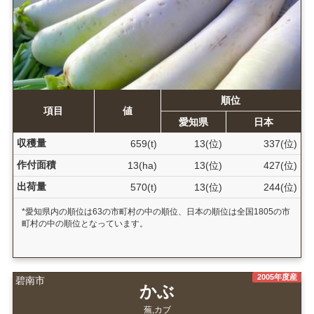
順位
項目
値
愛知県
日本
収穫量
659(t)
13(位)
337(位)
作付面積
13(ha)
13(位)
427(位)
出荷量
570(t)
13(位)
244(位)
*愛知県内の順位は63の市町村の中の順位、日本の順位は全国1805の市
町村の中の順位となっています。
2005年度産
碧南市
かぶ
蕪,カブ