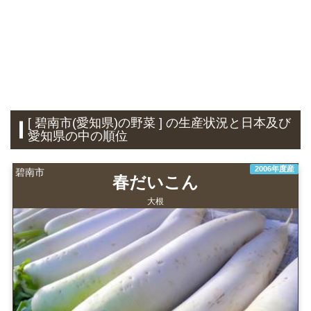
[ 碧南市(愛知県)の野菜 ] の生産状況と日本及び
愛知県の中の順位
2006年度産
碧南市
春だいこん
大根