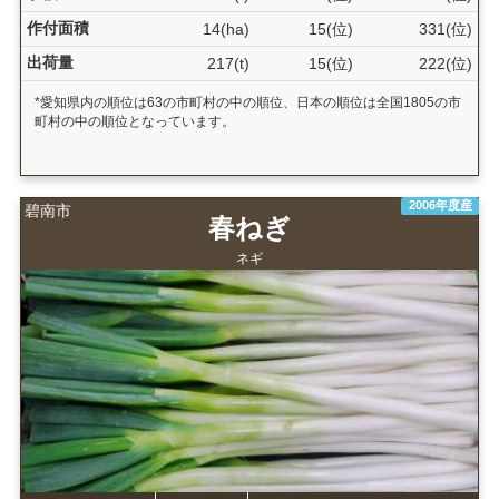
作付面積
14(ha)
15(位)
331(位)
出荷量
217(t)
15(位)
222(位)
*愛知県内の順位は63の市町村の中の順位、日本の順位は全国1805の市
町村の中の順位となっています。
2006年度産
碧南市
春ねぎ
ネギ