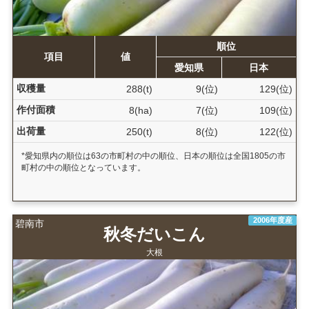
順位
項目
値
愛知県
日本
収穫量
288(t)
9(位)
129(位)
作付面積
8(ha)
7(位)
109(位)
出荷量
250(t)
8(位)
122(位)
*愛知県内の順位は63の市町村の中の順位、日本の順位は全国1805の市
町村の中の順位となっています。
2006年度産
碧南市
秋冬だいこん
大根