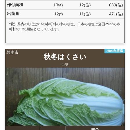
作付面積
1(ha)
12(位)
630(位)
出荷量
12(t)
11(位)
471(位)
*愛知県内の順位は87の市町村の中の順位、日本の順位は全国2522の市
町村の中の順位となっています。
2006年度産
碧南市
秋冬はくさい
白菜
順位