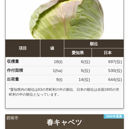
順位
項目
値
愛知県
日本
収穫量
18(t)
6(位)
697(位)
作付面積
1(ha)
5(位)
530(位)
出荷量
9(t)
14(位)
644(位)
*愛知県内の順位は63の市町村の中の順位、日本の順位は全国1805の市
町村の中の順位となっています。
2006年度産
碧南市
春キャベツ