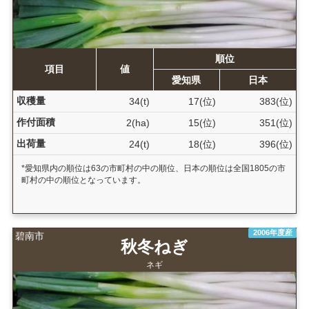
順位
項目
値
愛知県
日本
収穫量
34(t)
17(位)
383(位)
作付面積
2(ha)
15(位)
351(位)
出荷量
24(t)
18(位)
396(位)
*愛知県内の順位は63の市町村の中の順位、日本の順位は全国1805の市
町村の中の順位となっています。
2006年度産
碧南市
秋冬ねぎ
ネギ