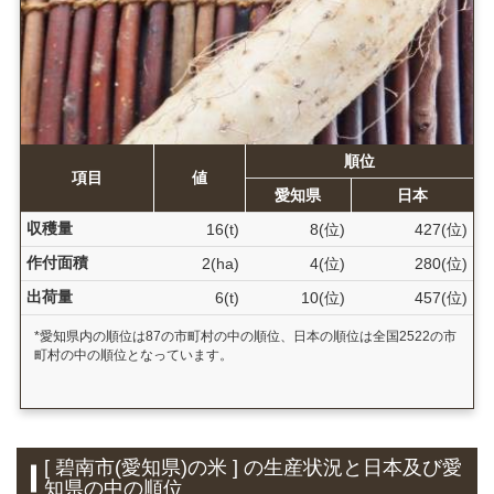
順位
項目
値
愛知県
日本
収穫量
16(t)
8(位)
427(位)
作付面積
2(ha)
4(位)
280(位)
出荷量
6(t)
10(位)
457(位)
*愛知県内の順位は87の市町村の中の順位、日本の順位は全国2522の市
町村の中の順位となっています。
[ 碧南市(愛知県)の米 ] の生産状況と日本及び愛
知県の中の順位