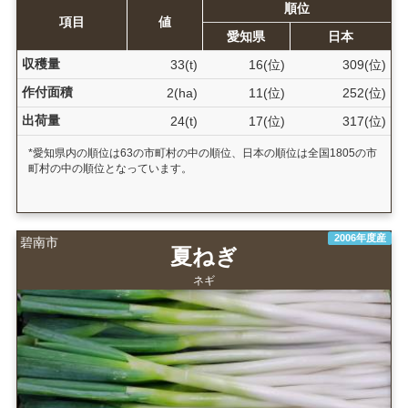
順位
項目
値
愛知県
日本
収穫量
33(t)
16(位)
309(位)
作付面積
2(ha)
11(位)
252(位)
出荷量
24(t)
17(位)
317(位)
*愛知県内の順位は63の市町村の中の順位、日本の順位は全国1805の市
町村の中の順位となっています。
2006年度産
碧南市
夏ねぎ
ネギ