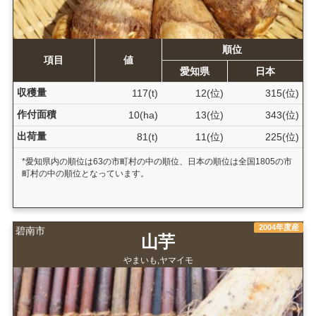
順位
項目
値
愛知県
日本
収穫量
117(t)
12(位)
315(位)
作付面積
10(ha)
13(位)
343(位)
出荷量
81(t)
11(位)
225(位)
*愛知県内の順位は63の市町村の中の順位、日本の順位は全国1805の市
町村の中の順位となっています。
2004年度産
碧南市
山芋
やまいも,ヤマイモ