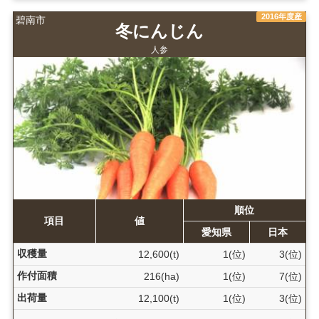
2016年度産
碧南市
冬にんじん
人参
順位
項目
値
愛知県
日本
収穫量
12,600(t)
1(位)
3(位)
作付面積
216(ha)
1(位)
7(位)
出荷量
12,100(t)
1(位)
3(位)