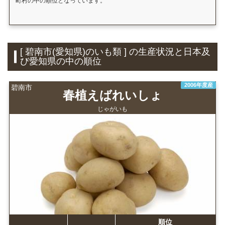
町村の中の順位となっています。
[ 碧南市(愛知県)のいも類 ] の生産状況と日本及
び愛知県の中の順位
2006年度産
碧南市
春植えばれいしょ
じゃがいも
順位