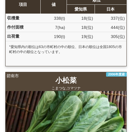
項目
値
愛知県
日本
収穫量
338(t)
18(位)
337(位)
作付面積
7(ha)
18(位)
444(位)
出荷量
190(t)
19(位)
305(位)
*愛知県内の順位は63の市町村の中の順位、日本の順位は全国1805の市
町村の中の順位となっています。
2006年度産
碧南市
小松菜
こまつな,コマツナ