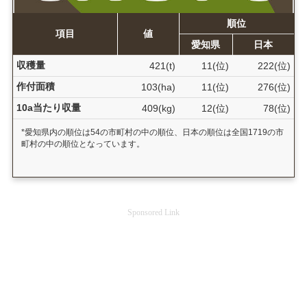
順位
項目
値
愛知県
日本
収穫量
421(t)
11(位)
222(位)
作付面積
103(ha)
11(位)
276(位)
10a当たり収量
409(kg)
12(位)
78(位)
*愛知県内の順位は54の市町村の中の順位、日本の順位は全国1719の市
町村の中の順位となっています。
Sponsored Link