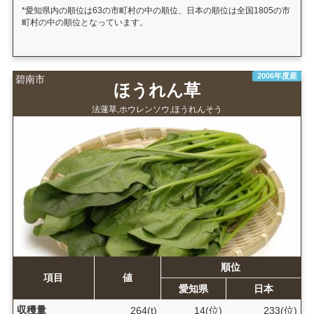
*愛知県内の順位は63の市町村の中の順位、日本の順位は全国1805の市
町村の中の順位となっています。
2006年度産
碧南市
ほうれん草
法蓮草,ホウレンソウ,ほうれんそう
順位
項目
値
愛知県
日本
収穫量
264(t)
14(位)
233(位)