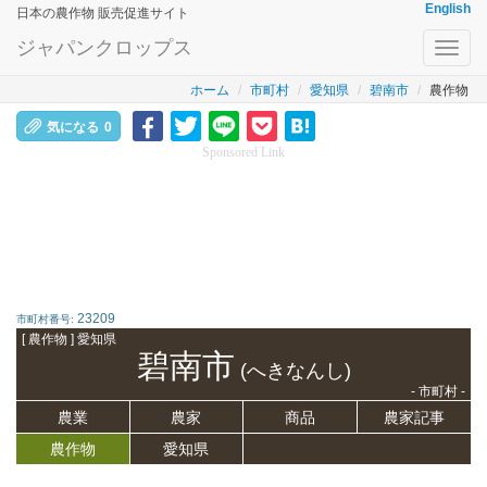
English
日本の農作物 販売促進サイト
ジャパンクロップス
Toggl
navig
ホーム
市町村
愛知県
碧南市
農作物
気になる
0
Sponsored Link
23209
市町村番号:
[ 農作物 ] 愛知県
碧南市
(へきなんし)
- 市町村 -
農業
農家
商品
農家記事
農作物
愛知県