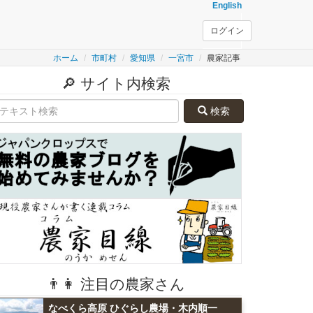
English
ログイン
ホーム
市町村
愛知県
一宮市
農家記事
🔎 サイト内検索
検索
👨👩 注目の農家さん
なべくら高原 ひぐらし農場・木内順一