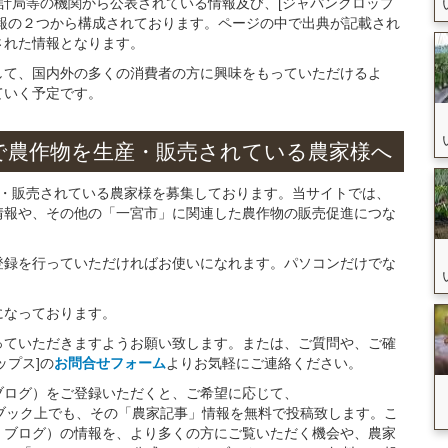
統計局等の機関から公表されている情報及び、[ジャパンクロップ
報の２つから構成されております。ページの中で出典が記載され
された情報となります。
して、国内外の多くの消費者の方に興味をもっていただけるよ
ていく予定です。
で
農作物を
生産・販売されている
農家様へ
産・販売されている農家様を募集しております。当サイトでは、
情報や、その他の「一宮市」に関連した農作物の販売促進につな
。
登録を行っていただければお使いになれます。パソコンだけでな
になっております。
っていただきますようお願い致します。または、ご質問や、ご確
ップス]の
お問合せフォーム
よりお気軽にご連絡ください。
ブログ）をご登録いただくと、ご希望に応じて、
イスブック上でも、その「農家記事」情報を無料で投稿致します。こ
・ブログ）の情報を、より多くの方にご覧いただく機会や、農家