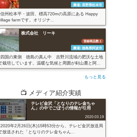
農場: 長野県松本市
信州松本平・波田、標高720mの高原にある Happy
village farmです。オリジナ...
株式会社 リーキ
登録商品数:1
農場: 徳島県阿波市
四国の東側 徳島の真ん中 吉野川流域の肥沃な土地
で栽培しています。温暖な気候と周囲が剣山麓と阿...
もっと見る
📺 メディア紹介実績
テレビ金沢「となりのテレ金ちゃ
ん」の中でごぼうの情報が引用
2020.03.19
2020年2月26日(木)15時53分から、テレビ金沢放送局
で放送された「となりのテレ金ちゃん...