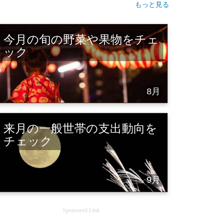
もっと見る
今月の旬の野菜や果物をチェ
ック
8月
来月の一般世帯の支出動向を
チェック
9月
Sponsored Link