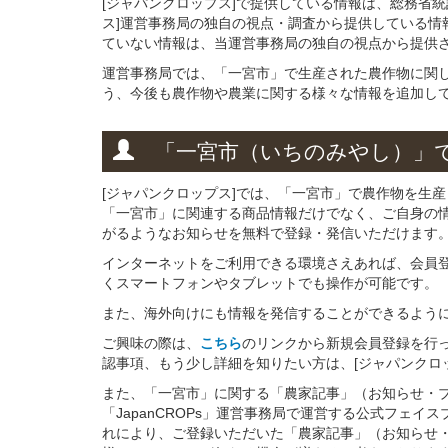
[ジャパンクロップス]で提供している情報は、総務省
ス]運営事務局の独自の視点・調査から提供している情
ていない情報は、当運営事務局の独自の視点から提供
運営事務局では、「一宮市」で生産された農作物に関
う、今後も農作物や農業に関する様々な情報を追加し
「一宮市（いちのみやし）」
[ジャパンクロップス]では、「一宮市」で農作物を生
「一宮市」に関連する商品情報だけでなく、ご自身の
がるようなお知らせを無料で登録・発信いただけます
インターネットをご利用できる環境さえあれば、会員
くスマートフォンやタブレットでも操作が可能です。
また、海外向けにも情報を発信することができるよう
ご興味の際は、
こちら
のリンクから新規会員登録を行
認事項、もう少し詳細を知りたい方は、[ジャパンクロ
また、「一宮市」に関する「農家記事」（お知らせ・
「JapanCROPs」運営事務局で運営する公式フェ
れにより、ご登録いただいた「農家記事」（お知らせ