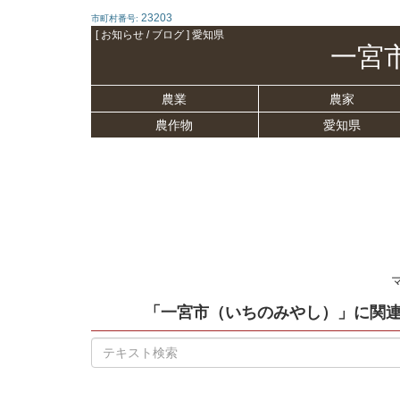
23203
市町村番号:
[ お知らせ / ブログ ] 愛知県
一宮
農業
農家
農作物
愛知県
「一宮市（いちのみやし）」
に関