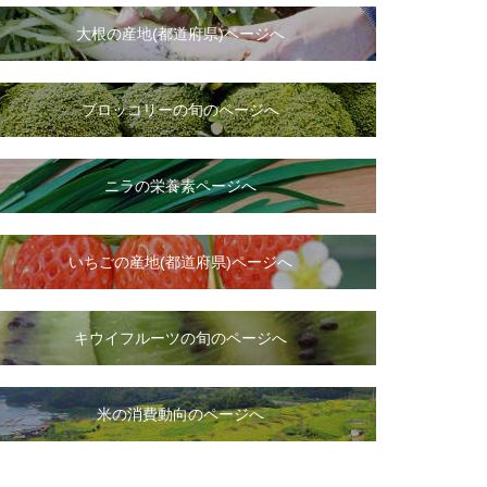
大根
の
産地(都道府県)ページへ
ブロッコリーの旬のページへ
ニラ
の
栄養素ページへ
いちご
の
産地(都道府県)ページへ
キウイフルーツの旬のページへ
米の消費動向のページへ