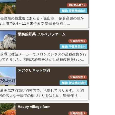
登録商品数:15
農場: 長野県飯山市
長野県の最北端にあたる・飯山市、 鍋倉高原の豊か
な土壌で5月～11月末位まで 野菜を収穫し...
果実的野菜 フルベジファーム
登録商品数:6
農場: 千葉県長生村
前職は種苗メーカーでメロンとレタスの品種改良を行
ってきました。前職の経験を活かし品種改良を行い...
㈱アグリネット刈羽
登録商品数:1
農場: 新潟県刈羽村
新潟県刈羽郡刈羽村内で、活動しております。 刈羽
村の広大な平場での稲づくりをはじめ、野菜作り...
Happy village farm
登録商品数:1