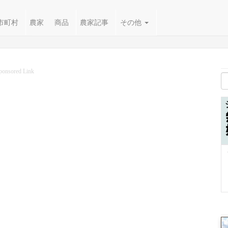
市町村
農家
商品
農家記事
その他
ponsored Link