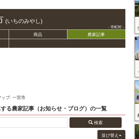
市
(いちのみやし)
- 市町村 -
商品
農家記事
マップ: 一宮市
連する
農家記事（お知らせ・ブログ）
の
一覧
検索
並び替え