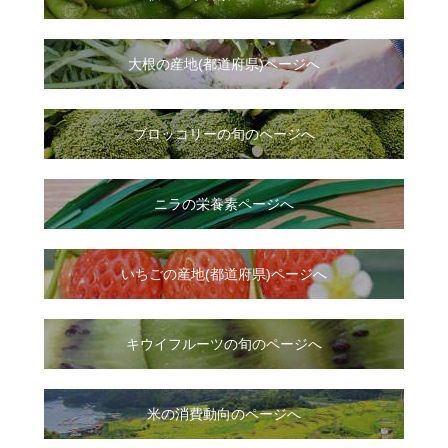
大根
の
産地(都道府県)ページへ
ブロッコリーの旬のページへ
ニラ
の
栄養素ページへ
いちご
の
産地(都道府県)ページへ
キウイフルーツの旬のページへ
米の消費動向のページへ