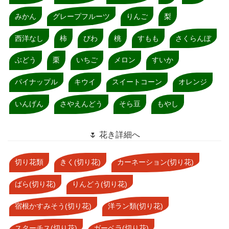
みかん
グレープフルーツ
りんご
梨
西洋なし
柿
びわ
桃
すもも
さくらんぼ
ぶどう
栗
いちご
メロン
すいか
パイナップル
キウイ
スイートコーン
オレンジ
いんげん
さやえんどう
そら豆
もやし
🌷 花き詳細へ
切り花類
きく(切り花)
カーネーション(切り花)
ばら(切り花)
りんどう(切り花)
宿根かすみそう(切り花)
洋ラン類(切り花)
スターチス(切り花)
ガーベラ(切り花)