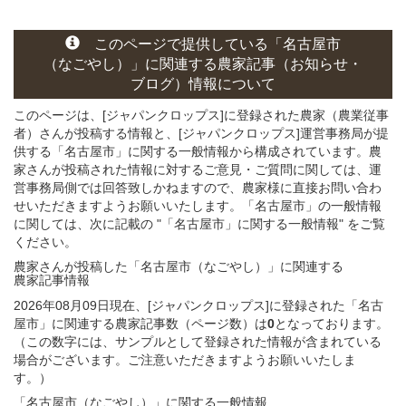
このページ
で
提供している
「名古屋市
（なごやし）」
に関連する
農家記事（お知らせ・
ブログ）
情報について
このページは、[ジャパンクロップス]に登録された農家（農業従事
者）さんが投稿する情報と、[ジャパンクロップス]運営事務局が提
供する「名古屋市」に関する一般情報から構成されています。農
家さんが投稿された情報に対するご意見・ご質問に関しては、運
営事務局側では回答致しかねますので、農家様に直接お問い合わ
せいただきますようお願いいたします。「名古屋市」の一般情報
に関しては、次に記載の "「名古屋市」に関する一般情報" をご覧
ください。
農家さんが投稿した「名古屋市（なごやし）」
に関連する
農家記事
情報
2026年08月09日現在、[ジャパンクロップス]に登録された「名古
屋市」に関連する農家記事数（ページ数）は
0
となっております。
（この数字には、サンプルとして登録された情報が含まれている
場合がございます。ご注意いただきますようお願いいたしま
す。）
「名古屋市（なごやし）」
に関する
一般
情報