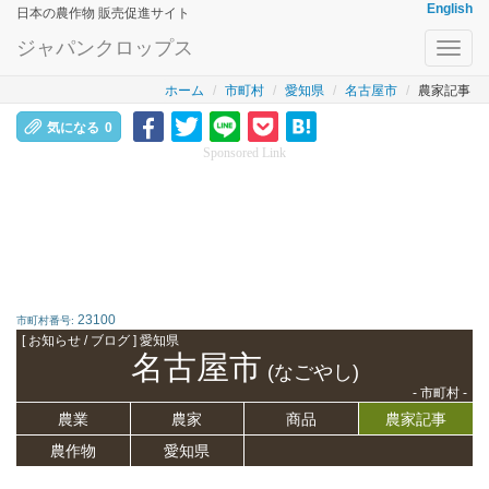
English
日本の農作物 販売促進サイト
ジャパンクロップス
Toggl
navig
ホーム
市町村
愛知県
名古屋市
農家記事
気になる
0
Sponsored Link
23100
市町村番号:
[ お知らせ / ブログ ] 愛知県
名古屋市
(なごやし)
- 市町村 -
農業
農家
商品
農家記事
農作物
愛知県