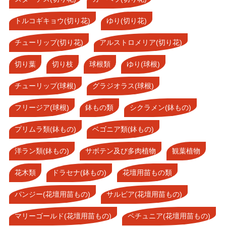
トルコギキョウ(切り花)
ゆり(切り花)
チューリップ(切り花)
アルストロメリア(切り花)
切り葉
切り枝
球根類
ゆり(球根)
チューリップ(球根)
グラジオラス(球根)
フリージア(球根)
鉢もの類
シクラメン(鉢もの)
プリムラ類(鉢もの)
ベゴニア類(鉢もの)
洋ラン類(鉢もの)
サボテン及び多肉植物
観葉植物
花木類
ドラセナ(鉢もの)
花壇用苗もの類
パンジー(花壇用苗もの)
サルビア(花壇用苗もの)
マリーゴールド(花壇用苗もの)
ペチュニア(花壇用苗もの)