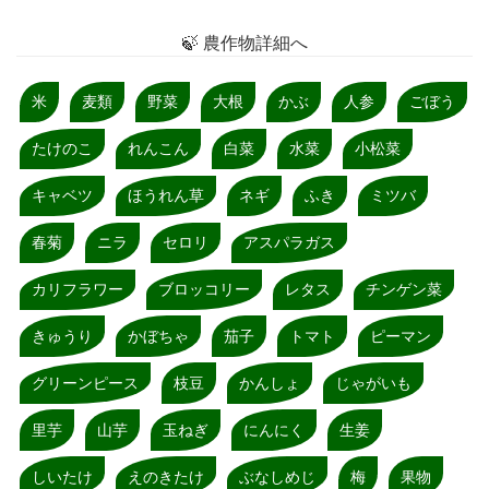
🍃 農作物詳細へ
米
麦類
野菜
大根
かぶ
人参
ごぼう
たけのこ
れんこん
白菜
水菜
小松菜
キャベツ
ほうれん草
ネギ
ふき
ミツバ
春菊
ニラ
セロリ
アスパラガス
カリフラワー
ブロッコリー
レタス
チンゲン菜
きゅうり
かぼちゃ
茄子
トマト
ピーマン
グリーンピース
枝豆
かんしょ
じゃがいも
里芋
山芋
玉ねぎ
にんにく
生姜
しいたけ
えのきたけ
ぶなしめじ
梅
果物