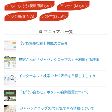
にちにちそう(花壇用苗もの)
アジサイ(鉢もの)
ツツジ苗(鉢もの)
バラ苗(鉢もの)
📗 マニュアル 一覧
【SNS簡単投稿】機能のご紹介
農家さんが『ジャパンクロップス』を利用する理由
インターネット検索で上位表示を目指しましょう
『お問い合わせ』ボタンの自動設置について
[ジャパンクロップス]で閲覧できる情報について