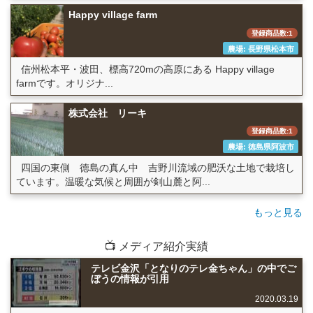
Happy village farm
登録商品数:1
農場: 長野県松本市
信州松本平・波田、標高720mの高原にある Happy village
farmです。オリジナ...
株式会社 リーキ
登録商品数:1
農場: 徳島県阿波市
四国の東側 徳島の真ん中 吉野川流域の肥沃な土地で栽培し
ています。温暖な気候と周囲が剣山麓と阿...
もっと見る
📺 メディア紹介実績
テレビ金沢「となりのテレ金ちゃん」の中でご
ぼうの情報が引用
2020.03.19