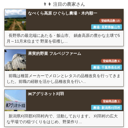
👨👩 注目の農家さん
なべくら高原 ひぐらし農場・木内順一
登録商品数:15
農場: 長野県飯山市
長野県の最北端にあたる・飯山市、 鍋倉高原の豊かな土壌で5
月～11月末位まで 野菜を収穫し...
果実的野菜 フルベジファーム
登録商品数:6
農場: 千葉県長生村
前職は種苗メーカーでメロンとレタスの品種改良を行ってきま
した。前職の経験を活かし品種改良を行い...
㈱アグリネット刈羽
登録商品数:1
農場: 新潟県刈羽村
新潟県刈羽郡刈羽村内で、活動しております。 刈羽村の広大
な平場での稲づくりをはじめ、野菜作り...