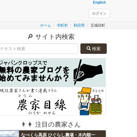
English
ログイン
ホーム
市町村
秋田県
五城目町
🔎 サイト内検索
検索
👨👩 注目の農家さん
なべくら高原 ひぐらし農場・木内順一