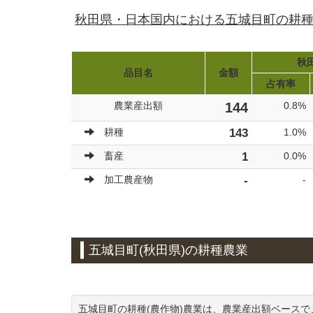
秋田県・日本国内における五城目町の耕種
秋田
品目名
金額
占有率
農業産出額
144
0.8%
耕種
143
1.0%
畜産
1
0.0%
加工農産物
-
-
五城目町(秋田県)の耕種農業
五城目町の耕種(農作物)農業は、農業産出額ベースで