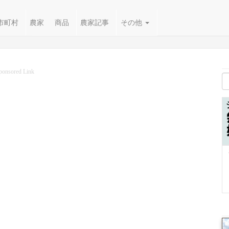
市町村
農家
商品
農家記事
その他
ponsored Link