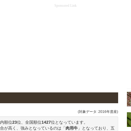
Sponsored Link
(対象データ: 2016年度産)
内順位
23
位、全国順位
1427
位となっています。
合が高く、強みとなっているのは「
肉用牛
」となっており、五