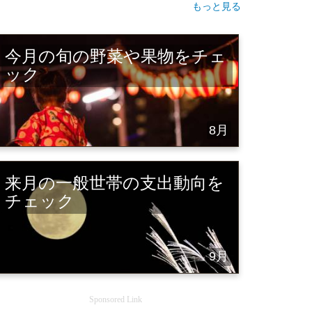
もっと見る
今月の旬の野菜や果物をチェ
ック
8月
来月の一般世帯の支出動向を
チェック
9月
Sponsored Link