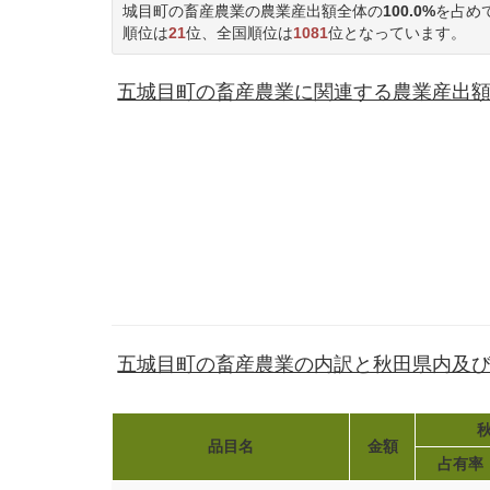
城目町の畜産農業の農業産出額全体の
100.0%
を占め
順位は
21
位、全国順位は
1081
位となっています。
五城目町の畜産農業に関連する農業産出額(1
五城目町の畜産農業の内訳と秋田県内及
秋
品目名
金額
占有率