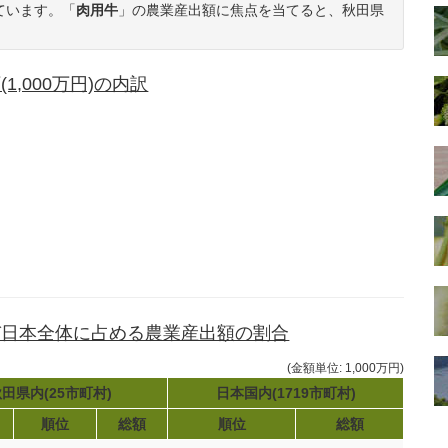
ています。「
肉用牛
」の農業産出額に焦点を当てると、秋田県
,000万円)の内訳
び日本全体に占める農業産出額の割合
(金額単位: 1,000万円)
田県内(25市町村)
日本国内(1719市町村)
順位
総額
順位
総額