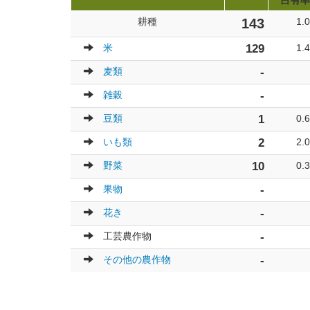
占有率
耕種
143
1.
米
129
1.
麦類
-
雑穀
-
豆類
1
0.
いも類
2
2.
野菜
10
0.
果物
-
花き
-
工芸農作物
-
その他の農作物
-