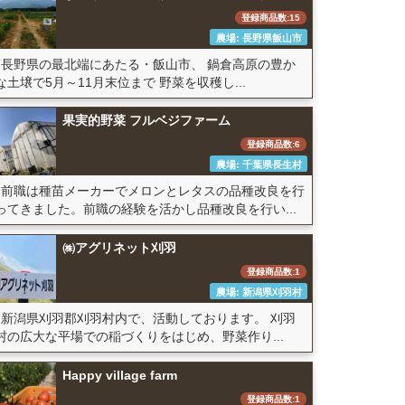
登録商品数:15
農場: 長野県飯山市
長野県の最北端にあたる・飯山市、 鍋倉高原の豊か
な土壌で5月～11月末位まで 野菜を収穫し...
果実的野菜 フルベジファーム
登録商品数:6
農場: 千葉県長生村
前職は種苗メーカーでメロンとレタスの品種改良を行
ってきました。前職の経験を活かし品種改良を行い...
㈱アグリネット刈羽
登録商品数:1
農場: 新潟県刈羽村
新潟県刈羽郡刈羽村内で、活動しております。 刈羽
村の広大な平場での稲づくりをはじめ、野菜作り...
Happy village farm
登録商品数:1