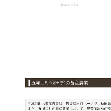
Sponsored Link
五城目町(秋田県)の畜産農業
五城目町の畜産農業は、農業産出額ベースで、秋田県
また、五城目町の畜産農業において、農業産出額の割