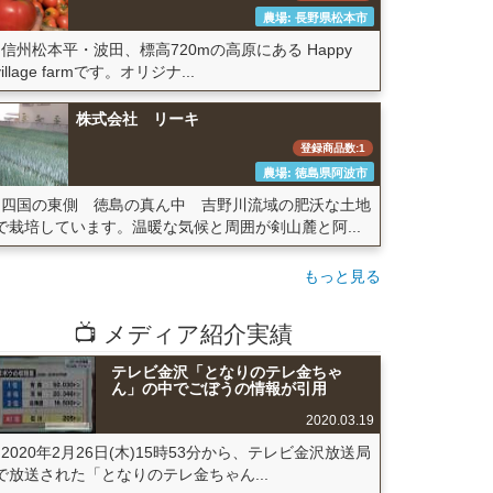
農場: 長野県松本市
信州松本平・波田、標高720mの高原にある Happy
village farmです。オリジナ...
株式会社 リーキ
登録商品数:1
農場: 徳島県阿波市
四国の東側 徳島の真ん中 吉野川流域の肥沃な土地
で栽培しています。温暖な気候と周囲が剣山麓と阿...
もっと見る
📺 メディア紹介実績
テレビ金沢「となりのテレ金ちゃ
ん」の中でごぼうの情報が引用
2020.03.19
2020年2月26日(木)15時53分から、テレビ金沢放送局
で放送された「となりのテレ金ちゃん...