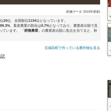
(対象データ: 2016年度産)
位
20
位、全国順位
1134
位となっています。
99.3%
、畜産農業の割合は
0.7%
となっており、農業産出額で見
っています。 「
耕種農業
」の農業産出額に焦点を当てると、秋
五城目町で作っている農作物を見る
内訳