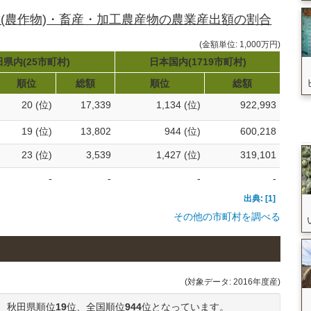
(農作物)・畜産・加工農産物の農業産出額の割合
(金額単位: 1,000万円)
県内(25市町村)
日本国内(1719市町村)
順位
総額
順位
総額
20 (位)
17,339
1,134 (位)
922,993
19 (位)
13,802
944 (位)
600,218
23 (位)
3,539
1,427 (位)
319,101
-
-
-
-
出典: [1]
その他の市町村を調べる
(対象データ: 2016年度産)
、秋田県順位
19
位、全国順位
944
位となっています。