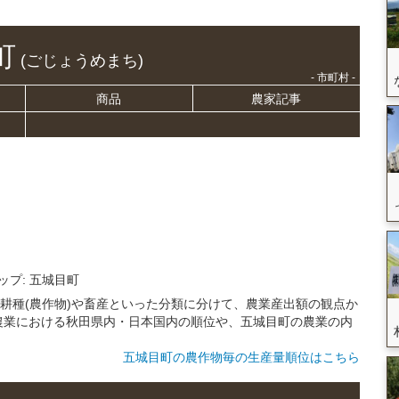
町
(ごじょうめまち)
- 市町村 -
商品
農家記事
ップ: 五城目町
、耕種(農作物)や畜産といった分類に分けて、農業産出額の観点か
農業における秋田県内・日本国内の順位や、五城目町の農業の内
五城目町の農作物毎の生産量順位はこちら