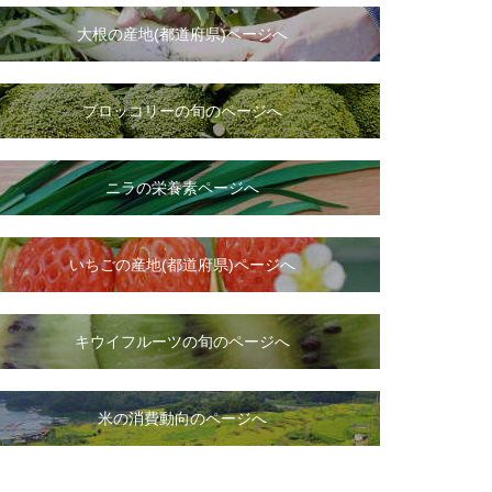
大根
の
産地(都道府県)ページへ
ブロッコリーの旬のページへ
ニラ
の
栄養素ページへ
いちご
の
産地(都道府県)ページへ
キウイフルーツの旬のページへ
米の消費動向のページへ