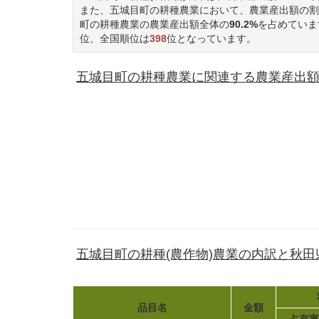
また、五城目町の耕種農業において、農業産出額の割
町の耕種農業の農業産出額全体の
90.2%
を占めていま
位、全国順位は
398
位となっています。
五城目町の耕種農業に関連する農業産出額(14
五城目町の耕種(農作物)農業の内訳と秋
品目名
金額