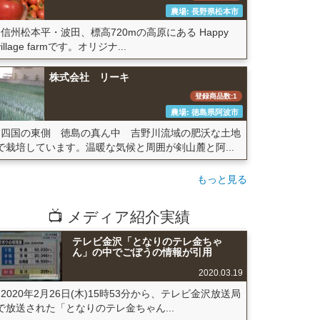
農場: 長野県松本市
信州松本平・波田、標高720mの高原にある Happy
village farmです。オリジナ...
株式会社 リーキ
登録商品数:1
農場: 徳島県阿波市
四国の東側 徳島の真ん中 吉野川流域の肥沃な土地
で栽培しています。温暖な気候と周囲が剣山麓と阿...
もっと見る
📺 メディア紹介実績
テレビ金沢「となりのテレ金ちゃ
ん」の中でごぼうの情報が引用
2020.03.19
2020年2月26日(木)15時53分から、テレビ金沢放送局
で放送された「となりのテレ金ちゃん...