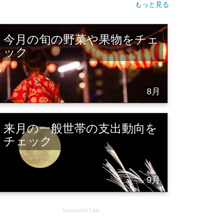
もっと見る
今月の旬の野菜や果物をチェ
ック
8月
来月の一般世帯の支出動向を
チェック
9月
Sponsored Link