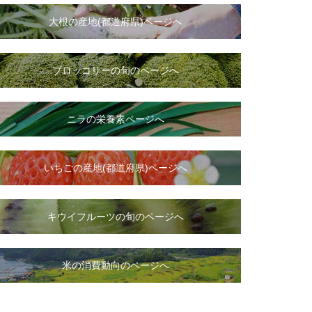
大根
の
産地(都道府県)ページへ
ブロッコリーの旬のページへ
ニラ
の
栄養素ページへ
いちご
の
産地(都道府県)ページへ
キウイフルーツの旬のページへ
米の消費動向のページへ