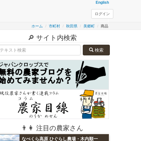
English
ログイン
ホーム
市町村
秋田県
美郷町
商品
🔎 サイト内検索
検索
👨👩 注目の農家さん
なべくら高原 ひぐらし農場・木内順一