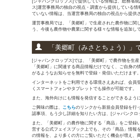
[ジャパンクロップス]で提供している情報は、総務省
ス]運営事務局の独自の視点・調査から提供している情
ていない情報は、当運営事務局の独自の視点から提供
運営事務局では、「美郷町」で生産された農作物に関
う、今後も農作物や農業に関する様々な情報を追加し
「美郷町（みさとちょう）」
[ジャパンクロップス]では、「美郷町」で農作物を生
「美郷町」に関連する商品情報だけでなく、ご自身の
がるようなお知らせを無料で登録・発信いただけます
インターネットをご利用できる環境さえあれば、会員
くスマートフォンやタブレットでも操作が可能です。
また、海外向けにも情報を発信することができるよう
ご興味の際は、
こちら
のリンクから新規会員登録を行
認事項、もう少し詳細を知りたい方は、[ジャパンクロ
また、「美郷町」の農作物に関する「商品」をご登録いた
営する公式フェイスブック上でも、その「商品」情報
の情報を、より多くの方にご覧いただく機会が増え、