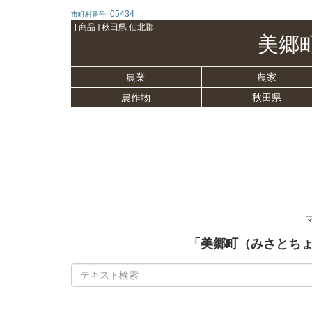
05434
市町村番号:
[ 商品 ] 秋田県 仙北郡
美郷
農業
農家
農作物
秋田県
「美郷町（みさとち