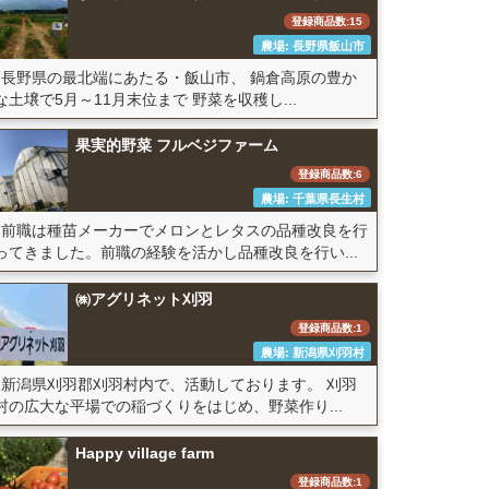
登録商品数:15
農場: 長野県飯山市
長野県の最北端にあたる・飯山市、 鍋倉高原の豊か
な土壌で5月～11月末位まで 野菜を収穫し...
果実的野菜 フルベジファーム
登録商品数:6
農場: 千葉県長生村
前職は種苗メーカーでメロンとレタスの品種改良を行
ってきました。前職の経験を活かし品種改良を行い...
㈱アグリネット刈羽
登録商品数:1
農場: 新潟県刈羽村
新潟県刈羽郡刈羽村内で、活動しております。 刈羽
村の広大な平場での稲づくりをはじめ、野菜作り...
Happy village farm
登録商品数:1