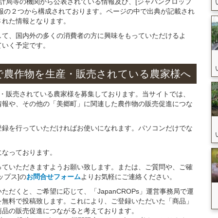
統計局等の機関から公表されている情報及び、[ジャパンクロップ
報の２つから構成されております。ページの中で出典が記載され
された情報となります。
して、国内外の多くの消費者の方に興味をもっていただけるよ
ていく予定です。
で
農作物を
生産・販売されている
農家様へ
産・販売されている農家様を募集しております。当サイトでは、
情報や、その他の「美郷町」に関連した農作物の販売促進につな
。
登録を行っていただければお使いになれます。パソコンだけでな
になっております。
っていただきますようお願い致します。または、ご質問や、ご確
ップス]の
お問合せフォーム
よりお気軽にご連絡ください。
だくと、ご希望に応じて、「JapanCROPs」運営事務局で運
を無料で投稿致します。これにより、ご登録いただいた「商品」
商品の販売促進につながると考えております。