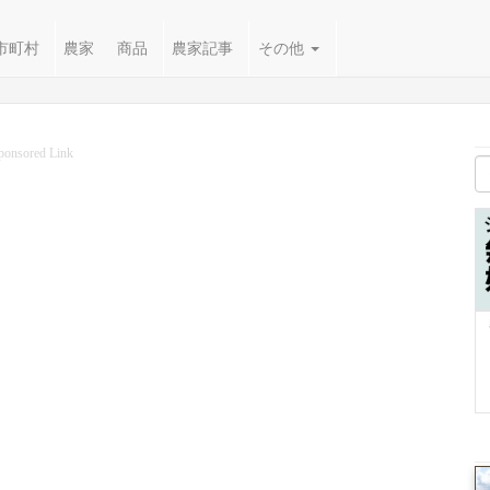
市町村
農家
商品
農家記事
その他
ponsored Link