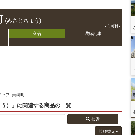
町
(みさとちょう)
- 市町村 -
商品
農家記事
マップ: 美郷町
ょう）」
に関連する
商品
の
一覧
検索
並び替え