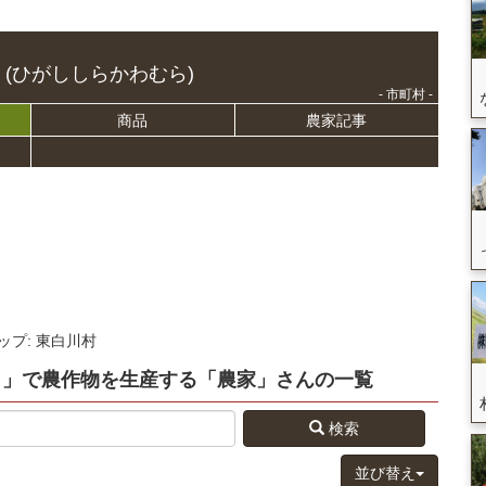
(ひがししらかわむら)
- 市町村 -
商品
農家記事
ップ: 東白川村
）」
で農作物を生産する
「農家」さん
の
一覧
検索
並び替え