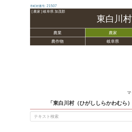
21507
市町村番号:
[ 農家 ] 岐阜県 加茂郡
東白川村
農業
農家
農作物
岐阜県
マ
「東白川村（ひがししらかわむら