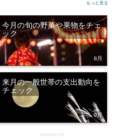
もっと見る
今月の旬の野菜や果物をチェ
ック
8月
来月の一般世帯の支出動向を
チェック
9月
Sponsored Link