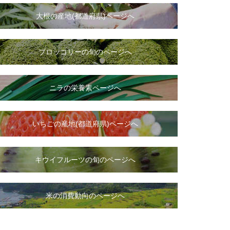
大根
の
産地(都道府県)ページへ
ブロッコリーの旬のページへ
ニラ
の
栄養素ページへ
いちご
の
産地(都道府県)ページへ
キウイフルーツの旬のページへ
米の消費動向のページへ