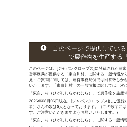
このページ
で
提供している
で農作物を生産する
このページは、[ジャパンクロップス]に登録された農家
営事務局が提供する「東白川村」に関する一般情報か
見・ご質問に関しては、運営事務局側では回答致しか
いたします。「東白川村」の一般情報に関しては、次に記
「東白川村（ひがししらかわむら）」
で農作物を生産
2026年08月06日現在、[ジャパンクロップス]に
者）さんの数は
0
人となっております。（この数字には
す。ご注意いただきますようお願いいたします。）
「東白川村（ひがししらかわむら）」
に関する
一般
情