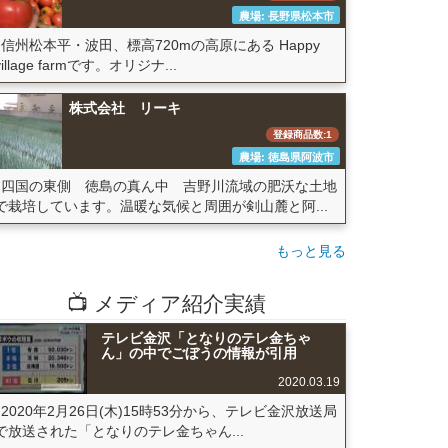
農場: 長野県松本市
信州松本平・波田、標高720mの高原にある Happy
village farmです。オリジナ...
株式会社 リーキ
登録商品数:1
農場: 徳島県阿波市
四国の東側 徳島の真ん中 吉野川流域の肥沃な土地
で栽培しています。温暖な気候と周囲が剣山麓と阿...
もっと見る
📺 メディア紹介実績
テレビ金沢「となりのテレ金ちゃ
ん」の中でごぼうの情報が引用
2020.03.19
2020年2月26日(木)15時53分から、テレビ金沢放送局
で放送された「となりのテレ金ちゃん...