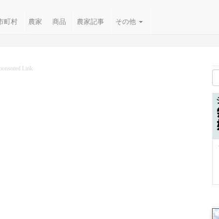
市町村
農家
商品
農家記事
その他
ponsored Link