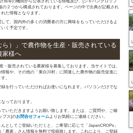
統計局等の機関から公表されている情報及び、[ジャパンクロップ
報の２つから構成されております。ページの中で出典が記載され
された情報となります。
関して、国内外の多くの消費者の方に興味をもっていただけるよ
ていく予定です。
むら）」
で
農作物を
生産・販売されている
農家様へ
生産・販売されている農家様を募集しております。当サイトでは、
の情報や、その他の「東白川村」に関連した農作物の販売促進に
ます。
登録を行っていただければお使いになれます。パソコンだけでな
になっております。
っていただきますようお願い致します。または、ご質問や、ご確
ップス]の
お問合せフォーム
よりお気軽にご連絡ください。
としてご登録いただくと、ご希望に応じて「JapanCROPs」
の「農家」さん情報を無料で投稿致します。これにより、ご登録