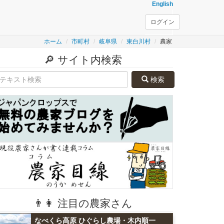
English
ログイン
ホーム
市町村
岐阜県
東白川村
農家
🔎 サイト内検索
検索
👨👩 注目の農家さん
なべくら高原 ひぐらし農場・木内順一