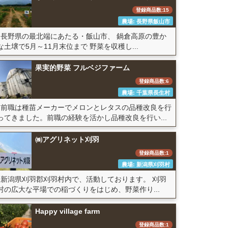
登録商品数:15
農場: 長野県飯山市
長野県の最北端にあたる・飯山市、 鍋倉高原の豊か
な土壌で5月～11月末位まで 野菜を収穫し...
果実的野菜 フルベジファーム
登録商品数:6
農場: 千葉県長生村
前職は種苗メーカーでメロンとレタスの品種改良を行
ってきました。前職の経験を活かし品種改良を行い...
㈱アグリネット刈羽
登録商品数:1
農場: 新潟県刈羽村
新潟県刈羽郡刈羽村内で、活動しております。 刈羽
村の広大な平場での稲づくりをはじめ、野菜作り...
Happy village farm
登録商品数:1