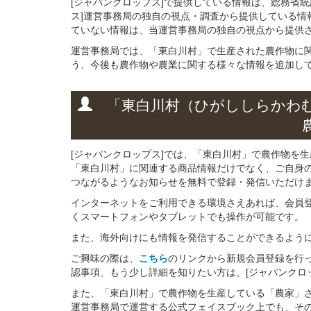
[ジャパンクロップス]で提供している情報は、総務省
ス]運営事務局の独自の視点・調査から提供している情
ていない情報は、当運営事務局の独自の視点から提供
運営事務局では、「東白川村」で生産された農作物に
う、今後も農作物や農業に関する様々な情報を追加し
「東白川村（ひがししらかわ
[ジャパンクロップス]では、「東白川村」で農作物を
「東白川村」に関連する商品情報だけでなく、ご自身
つながるようなお知らせを無料で登録・発信いただけ
インターネットをご利用できる環境さえあれば、会員
くスマートフォンやタブレットでも操作が可能です。
また、海外向けにも情報を発信することができるよう
ご興味の際は、
こちら
のリンクから新規会員登録を行
認事項、もう少し詳細を知りたい方は、[ジャパンクロ
また、「東白川村」で農作物を生産している「農家」さん
運営事務局で運営する公式フェイスブック上でも、そ