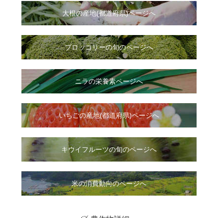
大根
の
産地(都道府県)ページへ
ブロッコリーの旬のページへ
ニラ
の
栄養素ページへ
いちご
の
産地(都道府県)ページへ
キウイフルーツの旬のページへ
米の消費動向のページへ