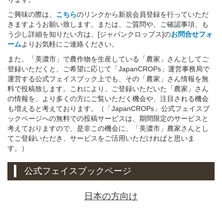
ご興味の際は、
こちら
のリンクから新規会員登録を行っていただ
きますようお願い致します。または、ご質問や、ご確認事項、も
う少し詳細を知りたい方は、[ジャパンクロップス]の
お問合せフォ
ーム
よりお気軽にご連絡ください。
また、「美濃市」で農作物を生産している「農家」さんとしてご
登録いただくと、ご希望に応じて「JapanCROPs」運営事務局で
運営する公式フェイスブック上でも、その「農家」さん情報を無
料で投稿致します。これにより、ご登録いただいた「農家」さん
の情報を、より多くの方にご覧いただく機会や、注目される機会
も増えると考えております。（「JapanCROPs」公式フェイスブ
ックページへの無料での投稿サービスは、期間限定のサービスと
考えておりますので、是非この機会に、「美濃市」農家さんとし
てご登録いただき、サービスをご活用いただければと思いま
す。）
公式フェイスブックページ
日本の方向け