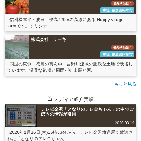
登録商品数:1
農場: 長野県松本市
信州松本平・波田、標高720mの高原にある Happy village
farmです。オリジナ...
株式会社 リーキ
登録商品数:1
農場: 徳島県阿波市
四国の東側 徳島の真ん中 吉野川流域の肥沃な土地で栽培し
ています。温暖な気候と周囲が剣山麓と阿...
もっと見る
📺 メディア紹介実績
テレビ金沢「となりのテレ金ちゃん」の中でご
ぼうの情報が引用
2020.03.19
2020年2月26日(木)15時53分から、テレビ金沢放送局で放送さ
れた「となりのテレ金ちゃん...