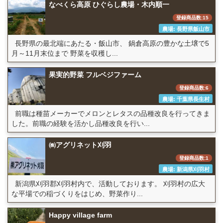
なべくら高原 ひぐらし農場・木内順一
登録商品数:15
農場: 長野県飯山市
長野県の最北端にあたる・飯山市、 鍋倉高原の豊かな土壌で5
月～11月末位まで 野菜を収穫し...
果実的野菜 フルベジファーム
登録商品数:6
農場: 千葉県長生村
前職は種苗メーカーでメロンとレタスの品種改良を行ってきま
した。前職の経験を活かし品種改良を行い...
㈱アグリネット刈羽
登録商品数:1
農場: 新潟県刈羽村
新潟県刈羽郡刈羽村内で、活動しております。 刈羽村の広大
な平場での稲づくりをはじめ、野菜作り...
Happy village farm