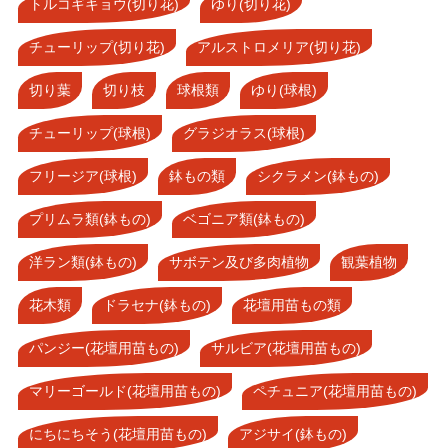
トルコギキョウ(切り花)
ゆり(切り花)
チューリップ(切り花)
アルストロメリア(切り花)
切り葉
切り枝
球根類
ゆり(球根)
チューリップ(球根)
グラジオラス(球根)
フリージア(球根)
鉢もの類
シクラメン(鉢もの)
プリムラ類(鉢もの)
ベゴニア類(鉢もの)
洋ラン類(鉢もの)
サボテン及び多肉植物
観葉植物
花木類
ドラセナ(鉢もの)
花壇用苗もの類
パンジー(花壇用苗もの)
サルビア(花壇用苗もの)
マリーゴールド(花壇用苗もの)
ペチュニア(花壇用苗もの)
にちにちそう(花壇用苗もの)
アジサイ(鉢もの)