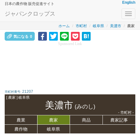
English
日本の農作物 販売促進サイト
ジャパンクロップス
Toggl
navig
ホーム
市町村
岐阜県
美濃市
農家
気になる
0
Sponsored Link
21207
市町村番号:
[ 農家 ] 岐阜県
美濃市
(みのし)
- 市町村 -
農業
農家
商品
農家記事
農作物
岐阜県