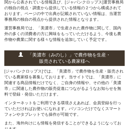
関から公表されている情報及び、[ジャパンクロップス]運営事務局
の独自の視点・調査から提供している情報の２つから構成されて
おります。ページの中で出典が記載されていない情報は、当運営
事務局の独自の視点から提供された情報となります。
運営事務局では、「美濃市」で生産された農作物に関して、国内
外の多くの消費者の方に興味をもっていただけるよう、今後も農
作物や農業に関する様々な情報を追加していく予定です。
「美濃市（みのし）」
で
農作物を
生産・
販売されている
農家様へ
[ジャパンクロップス]では、「美濃市」で農作物を生産・販売され
ている農家様を募集しております。当サイトでは、「美濃市」に
関連する商品情報だけでなく、ご自身の情報や、その他の「美濃
市」に関連した農作物の販売促進につながるようなお知らせを無
料で登録・発信いただけます。
インターネットをご利用できる環境さえあれば、会員登録を行っ
ていただければお使いになれます。パソコンだけでなくスマート
フォンやタブレットでも操作が可能です。
また、海外向けにも情報を発信することができるようになってお
ります。