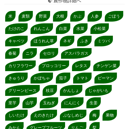
🍃 農作物詳細へ
米
麦類
野菜
大根
かぶ
人参
ごぼう
たけのこ
れんこん
白菜
水菜
小松菜
キャベツ
ほうれん草
ネギ
ふき
ミツバ
春菊
ニラ
セロリ
アスパラガス
カリフラワー
ブロッコリー
レタス
チンゲン菜
きゅうり
かぼちゃ
茄子
トマト
ピーマン
グリーンピース
枝豆
かんしょ
じゃがいも
里芋
山芋
玉ねぎ
にんにく
生姜
しいたけ
えのきたけ
ぶなしめじ
梅
果物
みかん
グレープフルーツ
りんご
梨