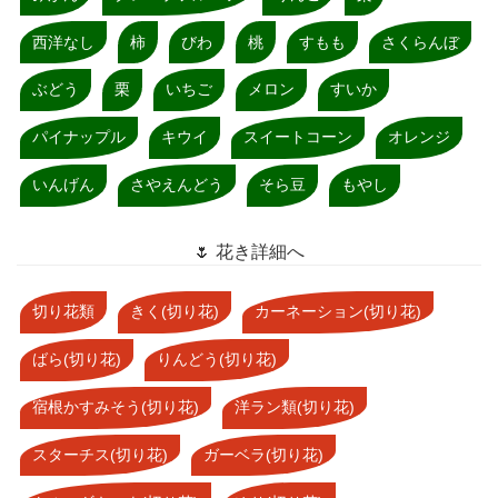
西洋なし
柿
びわ
桃
すもも
さくらんぼ
ぶどう
栗
いちご
メロン
すいか
パイナップル
キウイ
スイートコーン
オレンジ
いんげん
さやえんどう
そら豆
もやし
🌷 花き詳細へ
切り花類
きく(切り花)
カーネーション(切り花)
ばら(切り花)
りんどう(切り花)
宿根かすみそう(切り花)
洋ラン類(切り花)
スターチス(切り花)
ガーベラ(切り花)