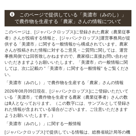
このページ
で
提供している
「美濃市（みのし）」
で農作物を生産する
「農家」さん
の
情報について
このページは、[ジャパンクロップス]に登録された農家（農業従事
者）さんが投稿する情報と、[ジャパンクロップス]運営事務局が提
供する「美濃市」に関する一般情報から構成されています。農家
さんが投稿された情報に対するご意見・ご質問に関しては、運営
事務局側では回答致しかねますので、農家様に直接お問い合わせ
いただきますようお願いいたします。「美濃市」の一般情報に関
しては、次に記載の "「美濃市」に関する一般情報" をご覧くださ
い。
「美濃市（みのし）」
で農作物を生産する
「農家」さん
の
情報
2026年08月09日現在、[ジャパンクロップス]にご登録いただいて
いる「美濃市」で農作物を生産する農家（農業従事者）さんの数
は
0
人となっております。（この数字には、サンプルとして登録さ
れた情報が含まれている場合がございます。ご注意いただきます
ようお願いいたします。）
「美濃市（みのし）」
に関する
一般
情報
[ジャパンクロップス]で提供している情報は、総務省統計局等の機