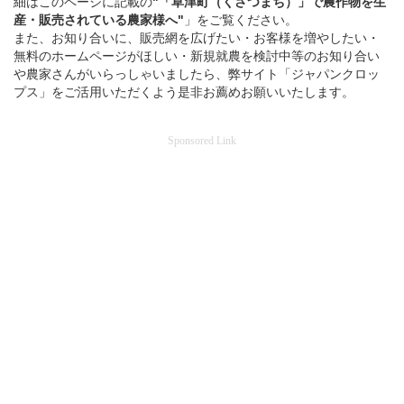
細はこのページに記載の
"「草津町（くさつまち）」
で
農作物を
生
産・販売されている
農家様へ"
」をご覧ください。
また、お知り合いに、販売網を広げたい・お客様を増やしたい・
無料のホームページがほしい・新規就農を検討中等のお知り合い
や農家さんがいらっしゃいましたら、弊サイト「ジャパンクロッ
プス」をご活用いただくよう是非お薦めお願いいたします。
Sponsored Link