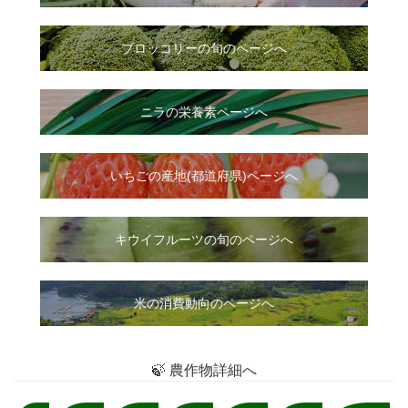
ブロッコリーの旬のページへ
ニラ
の
栄養素ページへ
いちご
の
産地(都道府県)ページへ
キウイフルーツの旬のページへ
米の消費動向のページへ
🍃 農作物詳細へ