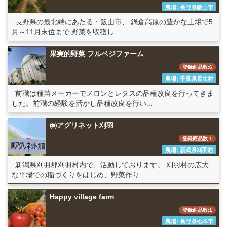
農場: 長野県飯山市
長野県の最北端にあたる・飯山市、 鍋倉高原の豊かな土壌で5
月～11月末位まで 野菜を収穫し...
果実的野菜 フルベジファーム
登録商品数:6
農場: 千葉県長生村
前職は種苗メーカーでメロンとレタスの品種改良を行ってきま
した。前職の経験を活かし品種改良を行い...
㈱アグリネット刈羽
登録商品数:1
農場: 新潟県刈羽村
新潟県刈羽郡刈羽村内で、活動しております。 刈羽村の広大
な平場での稲づくりをはじめ、野菜作り...
Happy village farm
登録商品数:1
農場: 長野県松本市