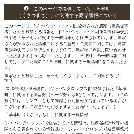
このページ
で
提供している
「草津町
（くさつまち）」
に関連する
商品
情報について
このページは、[ジャパンクロップス]に登録された農家（農業従事
者）さんが投稿する情報と、[ジャパンクロップス]運営事務局が提
供する「草津町」に関する一般情報から構成されています。農家
さんが投稿された情報に対するご意見・ご質問に関しては、運営
事務局側では回答致しかねますので、農家様に直接お問い合わせ
いただきますようお願いいたします。「草津町」の一般情報に関
しては、次に記載の "「草津町」に関する一般情報" をご覧くださ
い。
農家さんが投稿した「草津町（くさつまち）」
に関連する
商品
情報
2026年08月09日現在、[ジャパンクロップス]に登録された「草津
町」に関連する商品数（ページ数）は
0
となっております。（この
数字には、サンプルとして登録された情報が含まれている場合が
ございます。ご注意いただきますようお願いいたします。）
「草津町（くさつまち）」
に関する
一般
情報
[ジャパンクロップス]で提供している情報は、総務省統計局等の機
関から公表されている情報及び、[ジャパンクロップス]運営事務局