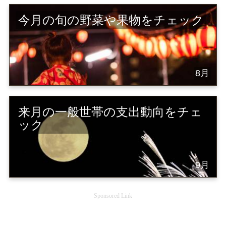
今月の旬の野菜や果物をチェック
8月
来月の一般世帯の支出動向をチェ
ック
9月
Sponsored Link