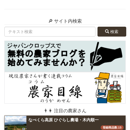
🔎 サイト内検索
検索
👨👩 注目の農家さん
なべくら高原 ひぐらし農場・木内順一
登録商品数:15