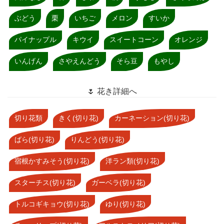
ぶどう
栗
いちご
メロン
すいか
パイナップル
キウイ
スイートコーン
オレンジ
いんげん
さやえんどう
そら豆
もやし
🌷 花き詳細へ
切り花類
きく(切り花)
カーネーション(切り花)
ばら(切り花)
りんどう(切り花)
宿根かすみそう(切り花)
洋ラン類(切り花)
スターチス(切り花)
ガーベラ(切り花)
トルコギキョウ(切り花)
ゆり(切り花)