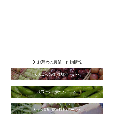
🏮 お薦めの農業・作物情報
りんごの品種(種類)ページへ
枝豆の栄養素のページへ
大根
の
産地(都道府県)ページへ