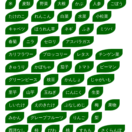
米
麦類
野菜
大根
かぶ
人参
ごぼう
たけのこ
れんこん
白菜
水菜
小松菜
キャベツ
ほうれん草
ネギ
ふき
ミツバ
春菊
ニラ
セロリ
アスパラガス
カリフラワー
ブロッコリー
レタス
チンゲン菜
きゅうり
かぼちゃ
茄子
トマト
ピーマン
グリーンピース
枝豆
かんしょ
じゃがいも
里芋
山芋
玉ねぎ
にんにく
生姜
しいたけ
えのきたけ
ぶなしめじ
梅
果物
みかん
グレープフルーツ
りんご
梨
西洋なし
柿
びわ
桃
すもも
さくらんぼ