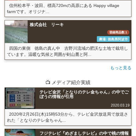
信州松本平・波田、標高720mの高原にある Happy village
farmです。オリジナ...
株式会社 リーキ
登録商品数:1
農場: 徳島県阿波市
四国の東側 徳島の真ん中 吉野川流域の肥沃な土地で栽培し
ています。温暖な気候と周囲が剣山麓と阿...
もっと見る
📺 メディア紹介実績
テレビ金沢「となりのテレ金ちゃん」の中でご
ぼうの情報が引用
2020.03.19
2020年2月26日(木)15時53分から、テレビ金沢放送局で放送さ
れた「となりのテレ金ちゃん...
フジテレビ『めざましテレビ』の中で桃の情報