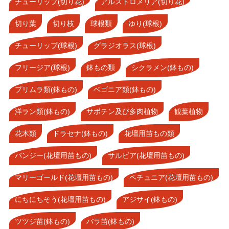
チューリップ(切り花)
アルストロメリア(切り花)
切り葉
切り枝
球根類
ゆり(球根)
チューリップ(球根)
グラジオラス(球根)
フリージア(球根)
鉢もの類
シクラメン(鉢もの)
プリムラ類(鉢もの)
ベゴニア類(鉢もの)
洋ラン類(鉢もの)
サボテン及び多肉植物
観葉植物
花木類
ドラセナ(鉢もの)
花壇用苗もの類
パンジー(花壇用苗もの)
サルビア(花壇用苗もの)
マリーゴールド(花壇用苗もの)
ペチュニア(花壇用苗もの)
にちにちそう(花壇用苗もの)
アジサイ(鉢もの)
ツツジ苗(鉢もの)
バラ苗(鉢もの)