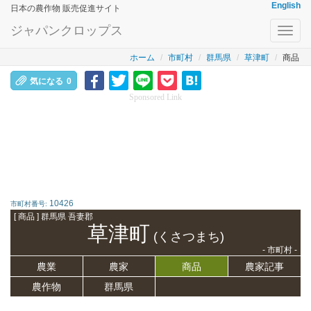
English
日本の農作物 販売促進サイト
ジャパンクロップス
Toggl
navig
ホーム
市町村
群馬県
草津町
商品
気になる
0
Sponsored Link
10426
市町村番号:
[ 商品 ] 群馬県 吾妻郡
草津町
(くさつまち)
- 市町村 -
農業
農家
商品
農家記事
農作物
群馬県