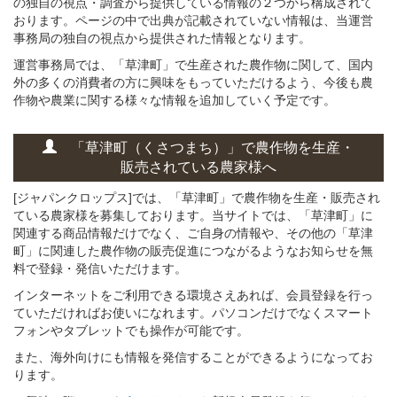
の独自の視点・調査から提供している情報の２つから構成されて
おります。ページの中で出典が記載されていない情報は、当運営
事務局の独自の視点から提供された情報となります。
運営事務局では、「草津町」で生産された農作物に関して、国内
外の多くの消費者の方に興味をもっていただけるよう、今後も農
作物や農業に関する様々な情報を追加していく予定です。
「草津町（くさつまち）」
で
農作物を
生産・
販売されている
農家様へ
[ジャパンクロップス]では、「草津町」で農作物を生産・販売され
ている農家様を募集しております。当サイトでは、「草津町」に
関連する商品情報だけでなく、ご自身の情報や、その他の「草津
町」に関連した農作物の販売促進につながるようなお知らせを無
料で登録・発信いただけます。
インターネットをご利用できる環境さえあれば、会員登録を行っ
ていただければお使いになれます。パソコンだけでなくスマート
フォンやタブレットでも操作が可能です。
また、海外向けにも情報を発信することができるようになってお
ります。