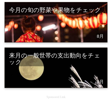
今月の旬の野菜や果物をチェック
8月
来月の一般世帯の支出動向をチェ
ック
9月
Sponsored Link