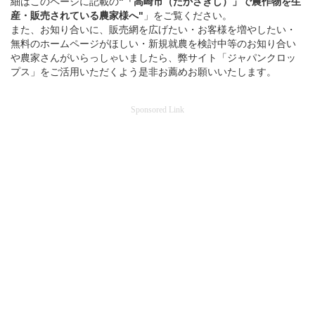
細はこのページに記載の
"「高崎市（たかさきし）」
で
農作物を
生
産・販売されている
農家様へ"
」をご覧ください。
また、お知り合いに、販売網を広げたい・お客様を増やしたい・
無料のホームページがほしい・新規就農を検討中等のお知り合い
や農家さんがいらっしゃいましたら、弊サイト「ジャパンクロッ
プス」をご活用いただくよう是非お薦めお願いいたします。
Sponsored Link