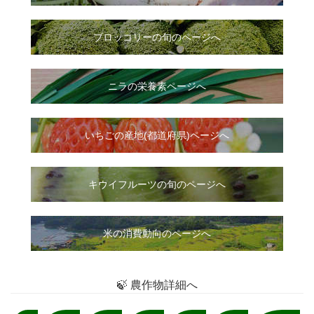
ブロッコリーの旬のページへ
ニラ
の
栄養素ページへ
いちご
の
産地(都道府県)ページへ
キウイフルーツの旬のページへ
米の消費動向のページへ
🍃 農作物詳細へ