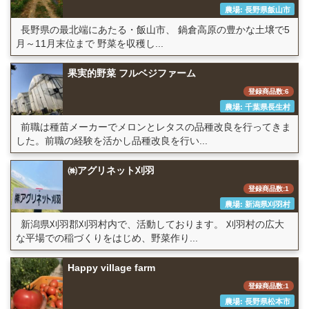
農場: 長野県飯山市
長野県の最北端にあたる・飯山市、 鍋倉高原の豊かな土壌で5
月～11月末位まで 野菜を収穫し...
果実的野菜 フルベジファーム
登録商品数:6
農場: 千葉県長生村
前職は種苗メーカーでメロンとレタスの品種改良を行ってきま
した。前職の経験を活かし品種改良を行い...
㈱アグリネット刈羽
登録商品数:1
農場: 新潟県刈羽村
新潟県刈羽郡刈羽村内で、活動しております。 刈羽村の広大
な平場での稲づくりをはじめ、野菜作り...
Happy village farm
登録商品数:1
農場: 長野県松本市