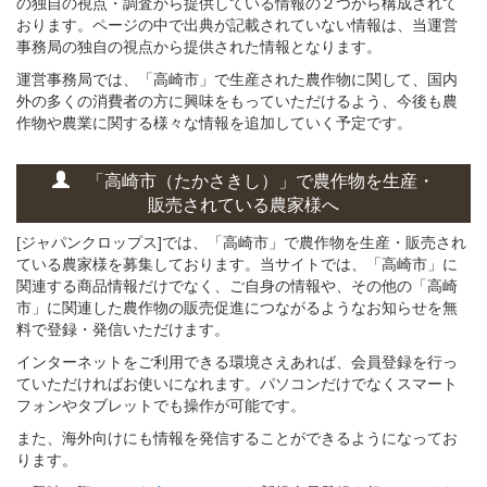
の独自の視点・調査から提供している情報の２つから構成されて
おります。ページの中で出典が記載されていない情報は、当運営
事務局の独自の視点から提供された情報となります。
運営事務局では、「高崎市」で生産された農作物に関して、国内
外の多くの消費者の方に興味をもっていただけるよう、今後も農
作物や農業に関する様々な情報を追加していく予定です。
「高崎市（たかさきし）」
で
農作物を
生産・
販売されている
農家様へ
[ジャパンクロップス]では、「高崎市」で農作物を生産・販売され
ている農家様を募集しております。当サイトでは、「高崎市」に
関連する商品情報だけでなく、ご自身の情報や、その他の「高崎
市」に関連した農作物の販売促進につながるようなお知らせを無
料で登録・発信いただけます。
インターネットをご利用できる環境さえあれば、会員登録を行っ
ていただければお使いになれます。パソコンだけでなくスマート
フォンやタブレットでも操作が可能です。
また、海外向けにも情報を発信することができるようになってお
ります。