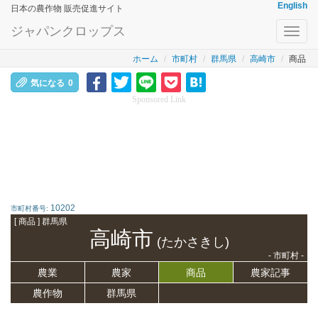
English
日本の農作物 販売促進サイト
ジャパンクロップス
Toggl
navig
ホーム
市町村
群馬県
高崎市
商品
気になる
0
Sponsored Link
10202
市町村番号:
[ 商品 ] 群馬県
高崎市
(たかさきし)
- 市町村 -
農業
農家
商品
農家記事
農作物
群馬県