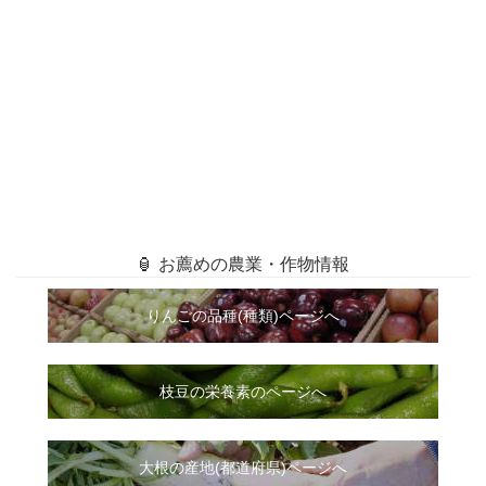
🏮 お薦めの農業・作物情報
りんごの品種(種類)ページへ
枝豆の栄養素のページへ
大根
の
産地(都道府県)ページへ