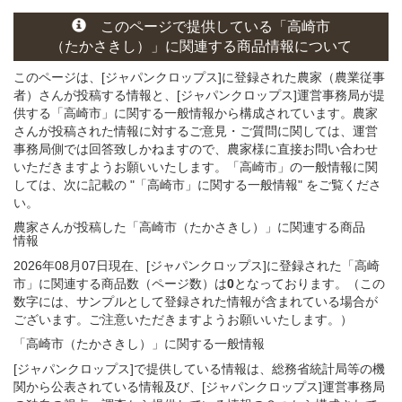
このページ
で
提供している
「高崎市
（たかさきし）」
に関連する
商品
情報について
このページは、[ジャパンクロップス]に登録された農家（農業従事
者）さんが投稿する情報と、[ジャパンクロップス]運営事務局が提
供する「高崎市」に関する一般情報から構成されています。農家
さんが投稿された情報に対するご意見・ご質問に関しては、運営
事務局側では回答致しかねますので、農家様に直接お問い合わせ
いただきますようお願いいたします。「高崎市」の一般情報に関
しては、次に記載の "「高崎市」に関する一般情報" をご覧くださ
い。
農家さんが投稿した「高崎市（たかさきし）」
に関連する
商品
情報
2026年08月07日現在、[ジャパンクロップス]に登録された「高崎
市」に関連する商品数（ページ数）は
0
となっております。（この
数字には、サンプルとして登録された情報が含まれている場合が
ございます。ご注意いただきますようお願いいたします。）
「高崎市（たかさきし）」
に関する
一般
情報
[ジャパンクロップス]で提供している情報は、総務省統計局等の機
関から公表されている情報及び、[ジャパンクロップス]運営事務局