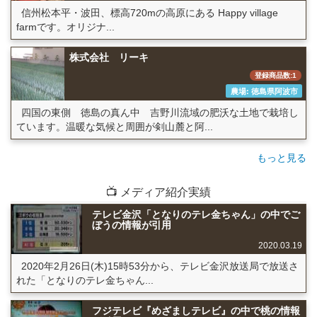
信州松本平・波田、標高720mの高原にある Happy village
farmです。オリジナ...
株式会社 リーキ
登録商品数:1
農場: 徳島県阿波市
四国の東側 徳島の真ん中 吉野川流域の肥沃な土地で栽培し
ています。温暖な気候と周囲が剣山麓と阿...
もっと見る
📺 メディア紹介実績
テレビ金沢「となりのテレ金ちゃん」の中でご
ぼうの情報が引用
2020.03.19
2020年2月26日(木)15時53分から、テレビ金沢放送局で放送さ
れた「となりのテレ金ちゃん...
フジテレビ『めざましテレビ』の中で桃の情報