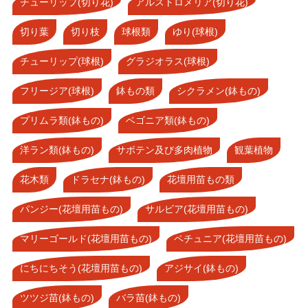
チューリップ(切り花)
アルストロメリア(切り花)
切り葉
切り枝
球根類
ゆり(球根)
チューリップ(球根)
グラジオラス(球根)
フリージア(球根)
鉢もの類
シクラメン(鉢もの)
プリムラ類(鉢もの)
ベゴニア類(鉢もの)
洋ラン類(鉢もの)
サボテン及び多肉植物
観葉植物
花木類
ドラセナ(鉢もの)
花壇用苗もの類
パンジー(花壇用苗もの)
サルビア(花壇用苗もの)
マリーゴールド(花壇用苗もの)
ペチュニア(花壇用苗もの)
にちにちそう(花壇用苗もの)
アジサイ(鉢もの)
ツツジ苗(鉢もの)
バラ苗(鉢もの)