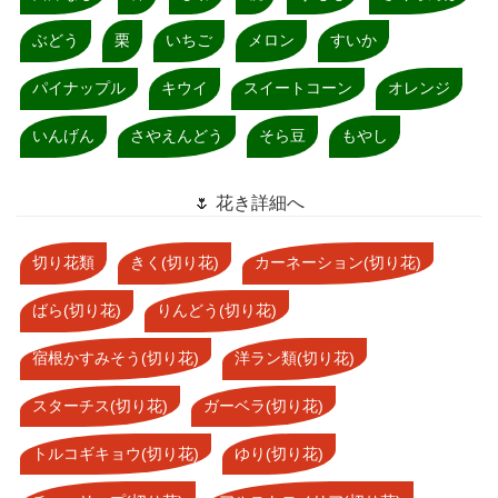
ぶどう
栗
いちご
メロン
すいか
パイナップル
キウイ
スイートコーン
オレンジ
いんげん
さやえんどう
そら豆
もやし
🌷 花き詳細へ
切り花類
きく(切り花)
カーネーション(切り花)
ばら(切り花)
りんどう(切り花)
宿根かすみそう(切り花)
洋ラン類(切り花)
スターチス(切り花)
ガーベラ(切り花)
トルコギキョウ(切り花)
ゆり(切り花)