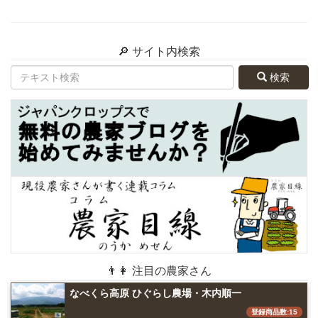
🔎 サイト内検索
検索
👨👩 注目の農家さん
なべくら高原 ひぐらし農場・木内順一
登録商品数:15