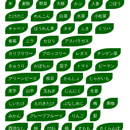
米
麦類
野菜
大根
かぶ
人参
ごぼう
たけのこ
れんこん
白菜
水菜
小松菜
キャベツ
ほうれん草
ネギ
ふき
ミツバ
春菊
ニラ
セロリ
アスパラガス
カリフラワー
ブロッコリー
レタス
チンゲン菜
きゅうり
かぼちゃ
茄子
トマト
ピーマン
グリーンピース
枝豆
かんしょ
じゃがいも
里芋
山芋
玉ねぎ
にんにく
生姜
しいたけ
えのきたけ
ぶなしめじ
梅
果物
みかん
グレープフルーツ
りんご
梨
西洋なし
柿
びわ
桃
すもも
さくらんぼ