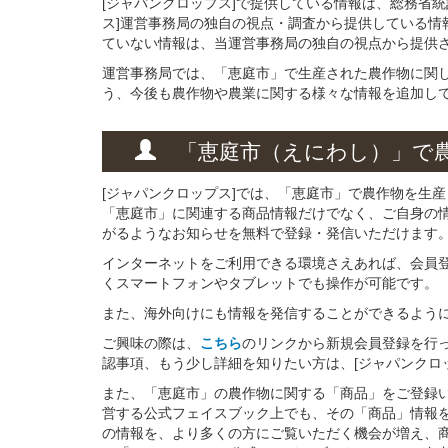
[ジャパンクロップス]で提供している情報は、総務省
ス]運営事務局の独自の視点・調査から提供している情
ていない情報は、当運営事務局の独自の視点から提供
運営事務局では、「恵庭市」で生産された農作物に関
う、今後も農作物や農業に関する様々な情報を追加し
「恵庭市（えにわし）」
で
[ジャパンクロップス]では、「恵庭市」で農作物を生
「恵庭市」に関連する商品情報だけでなく、ご自身の
がるようなお知らせを無料で登録・発信いただけます
インターネットをご利用できる環境さえあれば、会員
くスマートフォンやタブレットでも操作が可能です。
また、海外向けにも情報を発信することができるよう
ご興味の際は、
こちら
のリンクから新規会員登録を行
認事項、もう少し詳細を知りたい方は、[ジャパンクロ
また、「恵庭市」の農作物に関する「商品」をご登録いた
営する公式フェイスブック上でも、その「商品」情報
の情報を、より多くの方にご覧いただく機会が増え、