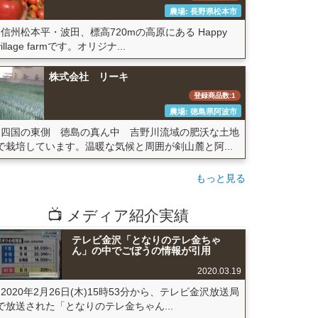
農場: 長野県松本市
信州松本平・波田、標高720mの高原にある Happy
village farmです。オリジナ...
株式会社 リーキ
登録商品数:1
農場: 徳島県阿波市
四国の東側 徳島の真ん中 吉野川流域の肥沃な土地
で栽培しています。温暖な気候と周囲が剣山麓と阿...
もっと見る
📺 メディア紹介実績
テレビ金沢「となりのテレ金ちゃ
ん」の中でごぼうの情報が引用
2020.03.19
2020年2月26日(木)15時53分から、テレビ金沢放送局
で放送された「となりのテレ金ちゃん...