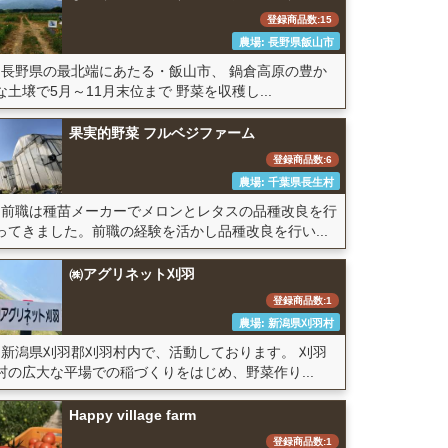
登録商品数:15
農場: 長野県飯山市
長野県の最北端にあたる・飯山市、 鍋倉高原の豊か
な土壌で5月～11月末位まで 野菜を収穫し...
果実的野菜 フルベジファーム
登録商品数:6
農場: 千葉県長生村
前職は種苗メーカーでメロンとレタスの品種改良を行
ってきました。前職の経験を活かし品種改良を行い...
㈱アグリネット刈羽
登録商品数:1
農場: 新潟県刈羽村
新潟県刈羽郡刈羽村内で、活動しております。 刈羽
村の広大な平場での稲づくりをはじめ、野菜作り...
Happy village farm
登録商品数:1