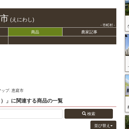
市
(えにわし)
- 市町村 -
商品
農家記事
マップ: 恵庭市
し）」
に関連する
商品
の
一覧
検索
並び替え