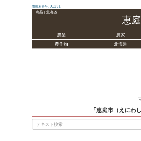
01231
市町村番号:
[ 商品 ] 北海道
恵庭
農業
農家
農作物
北海道
「恵庭市（えにわ