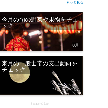
もっと見る
今月の旬の野菜や果物をチェ
ック
8月
来月の一般世帯の支出動向を
チェック
9月
Sponsored Link