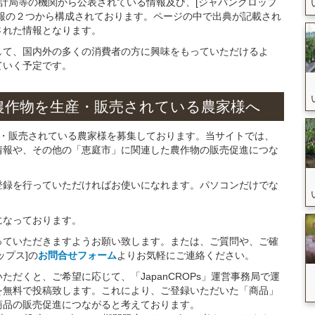
統計局等の機関から公表されている情報及び、[ジャパンクロップ
報の２つから構成されております。ページの中で出典が記載され
された情報となります。
して、国内外の多くの消費者の方に興味をもっていただけるよ
ていく予定です。
農作物を
生産・販売されている
農家様へ
産・販売されている農家様を募集しております。当サイトでは、
情報や、その他の「恵庭市」に関連した農作物の販売促進につな
。
登録を行っていただければお使いになれます。パソコンだけでな
になっております。
っていただきますようお願い致します。または、ご質問や、ご確
ップス]の
お問合せフォーム
よりお気軽にご連絡ください。
だくと、ご希望に応じて、「JapanCROPs」運営事務局で運
を無料で投稿致します。これにより、ご登録いただいた「商品」
商品の販売促進につながると考えております。