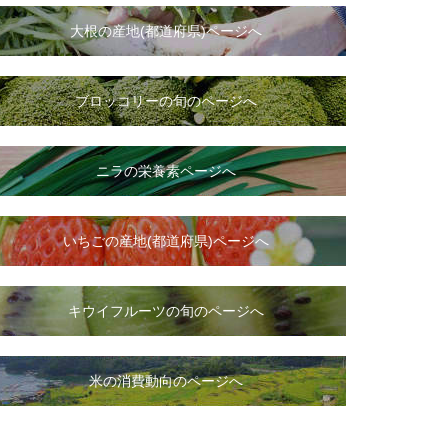
大根
の
産地(都道府県)ページへ
ブロッコリーの旬のページへ
ニラ
の
栄養素ページへ
いちご
の
産地(都道府県)ページへ
キウイフルーツの旬のページへ
米の消費動向のページへ