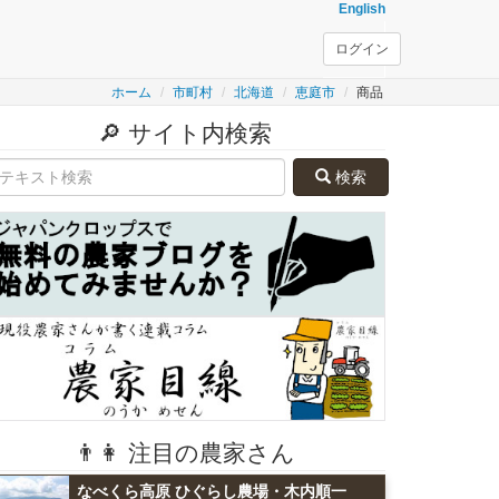
English
ログイン
ホーム
市町村
北海道
恵庭市
商品
🔎 サイト内検索
検索
👨👩 注目の農家さん
なべくら高原 ひぐらし農場・木内順一