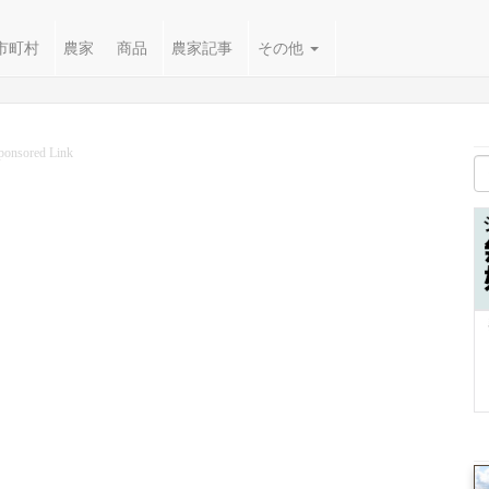
市町村
農家
商品
農家記事
その他
ponsored Link