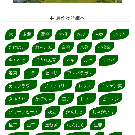
🍃 農作物詳細へ
米
麦類
野菜
大根
かぶ
人参
ごぼう
たけのこ
れんこん
白菜
水菜
小松菜
キャベツ
ほうれん草
ネギ
ふき
ミツバ
春菊
ニラ
セロリ
アスパラガス
カリフラワー
ブロッコリー
レタス
チンゲン菜
きゅうり
かぼちゃ
茄子
トマト
ピーマン
グリーンピース
枝豆
かんしょ
じゃがいも
里芋
山芋
玉ねぎ
にんにく
生姜