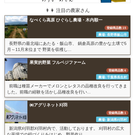
👨👩 注目の農家さん
なべくら高原 ひぐらし農場・木内順一
登録商品数:15
農場: 長野県飯山市
長野県の最北端にあたる・飯山市、 鍋倉高原の豊かな土壌で5
月～11月末位まで 野菜を収穫し...
果実的野菜 フルベジファーム
登録商品数:6
農場: 千葉県長生村
前職は種苗メーカーでメロンとレタスの品種改良を行ってきま
した。前職の経験を活かし品種改良を行い...
㈱アグリネット刈羽
登録商品数:1
農場: 新潟県刈羽村
新潟県刈羽郡刈羽村内で、活動しております。 刈羽村の広大
な平場での稲づくりをはじめ、野菜作り...