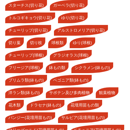
スターチス(切り花)
ガーベラ(切り花)
トルコギキョウ(切り花)
ゆり(切り花)
チューリップ(切り花)
アルストロメリア(切り花)
切り葉
切り枝
球根類
ゆり(球根)
チューリップ(球根)
グラジオラス(球根)
フリージア(球根)
鉢もの類
シクラメン(鉢もの)
プリムラ類(鉢もの)
ベゴニア類(鉢もの)
洋ラン類(鉢もの)
サボテン及び多肉植物
観葉植物
花木類
ドラセナ(鉢もの)
花壇用苗もの類
パンジー(花壇用苗もの)
サルビア(花壇用苗もの)
マリーゴールド(花壇用苗もの)
ペチュニア(花壇用苗もの)