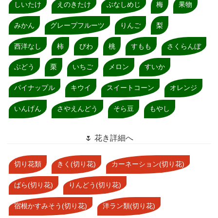
しいたけ
えのきたけ
ぶなしめじ
梅
果物
みかん
グレープフルーツ
りんご
梨
西洋なし
柿
びわ
桃
すもも
さくらんぼ
ぶどう
栗
いちご
メロン
すいか
パイナップル
キウイ
スイートコーン
オレンジ
いんげん
さやえんどう
そら豆
もやし
🌷 花き詳細へ
切り花類
きく(切り花)
カーネーション(切り花)
ばら(切り花)
りんどう(切り花)
宿根かすみそう(切り花)
洋ラン類(切り花)