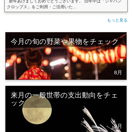
新年あけましておめでとうございます。 旧年中は「ジャパン
クロップス」をご利用・ご活用いた...
もっと見る
今月の旬の野菜や果物をチェック
8月
来月の一般世帯の支出動向をチェ
ック
9月