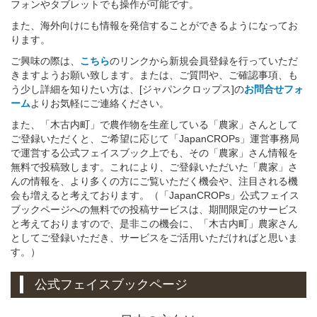
フォンやタブレットでも操作が可能です。
また、海外向けにも情報を発信することができるようになってお
ります。
ご興味の際は、
こちら
のリンクから新規会員登録を行っていただ
きますようお願い致します。または、ご質問や、ご確認事項、も
う少し詳細を知りたい方は、[ジャパンクロップス]の
お問合せフォ
ーム
よりお気軽にご連絡ください。
また、「木古内町」で農作物を生産している「農家」さんとして
ご登録いただくと、ご希望に応じて「JapanCROPs」運営事務局
で運営する公式フェイスブック上でも、その「農家」さん情報を
無料で投稿致します。これにより、ご登録いただいた「農家」さ
んの情報を、より多くの方にご覧いただく機会や、注目される機
会も増えると考えております。（「JapanCROPs」公式フェイス
ブックページへの無料での投稿サービスは、期間限定のサービス
と考えておりますので、是非この機会に、「木古内町」農家さん
としてご登録いただき、サービスをご活用いただければと思いま
す。）
公式フェイスブックページ