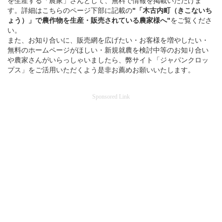
を生産する「農家」さんとして、無料で情報を掲載いただけま
す。詳細はこちらのページ下部に記載の
"「木古内町（きこないち
ょう）」
で
農作物を
生産・販売されている
農家様へ"
をご覧くださ
い。
また、お知り合いに、販売網を広げたい・お客様を増やしたい・
無料のホームページがほしい・新規就農を検討中等のお知り合い
や農家さんがいらっしゃいましたら、弊サイト「ジャパンクロッ
プス」をご活用いただくよう是非お薦めお願いいたします。
Sponsored Link