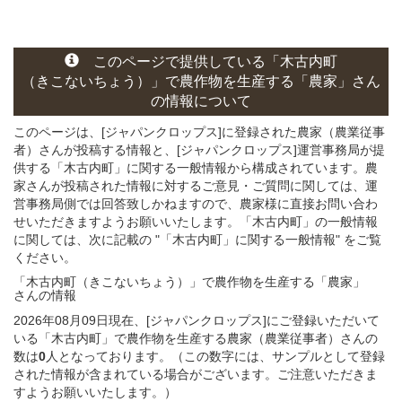
このページ
で
提供している
「木古内町
（きこないちょう）」
で農作物を生産する
「農家」さん
の
情報について
このページは、[ジャパンクロップス]に登録された農家（農業従事
者）さんが投稿する情報と、[ジャパンクロップス]運営事務局が提
供する「木古内町」に関する一般情報から構成されています。農
家さんが投稿された情報に対するご意見・ご質問に関しては、運
営事務局側では回答致しかねますので、農家様に直接お問い合わ
せいただきますようお願いいたします。「木古内町」の一般情報
に関しては、次に記載の "「木古内町」に関する一般情報" をご覧
ください。
「木古内町（きこないちょう）」
で農作物を生産する
「農家」
さん
の
情報
2026年08月09日現在、[ジャパンクロップス]にご登録いただいて
いる「木古内町」で農作物を生産する農家（農業従事者）さんの
数は
0
人となっております。（この数字には、サンプルとして登録
された情報が含まれている場合がございます。ご注意いただきま
すようお願いいたします。）