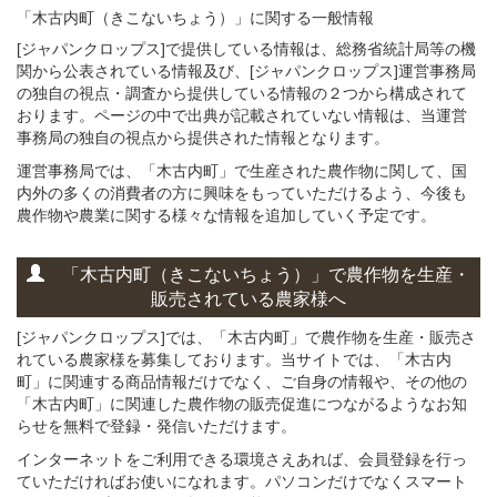
「木古内町（きこないちょう）」
に関する
一般
情報
[ジャパンクロップス]で提供している情報は、総務省統計局等の機
関から公表されている情報及び、[ジャパンクロップス]運営事務局
の独自の視点・調査から提供している情報の２つから構成されて
おります。ページの中で出典が記載されていない情報は、当運営
事務局の独自の視点から提供された情報となります。
運営事務局では、「木古内町」で生産された農作物に関して、国
内外の多くの消費者の方に興味をもっていただけるよう、今後も
農作物や農業に関する様々な情報を追加していく予定です。
「木古内町（きこないちょう）」
で
農作物を
生産・
販売されている
農家様へ
[ジャパンクロップス]では、「木古内町」で農作物を生産・販売さ
れている農家様を募集しております。当サイトでは、「木古内
町」に関連する商品情報だけでなく、ご自身の情報や、その他の
「木古内町」に関連した農作物の販売促進につながるようなお知
らせを無料で登録・発信いただけます。
インターネットをご利用できる環境さえあれば、会員登録を行っ
ていただければお使いになれます。パソコンだけでなくスマート