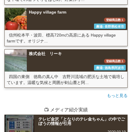
Happy village farm
登録商品数:1
農場: 長野県松本市
信州松本平・波田、標高720mの高原にある Happy village
farmです。オリジナ...
株式会社 リーキ
登録商品数:1
農場: 徳島県阿波市
四国の東側 徳島の真ん中 吉野川流域の肥沃な土地で栽培し
ています。温暖な気候と周囲が剣山麓と阿...
もっと見る
📺 メディア紹介実績
テレビ金沢「となりのテレ金ちゃん」の中でご
ぼうの情報が引用