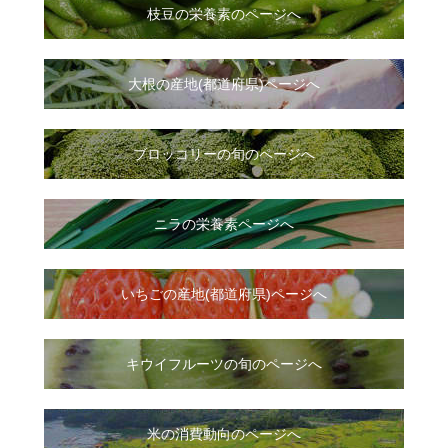
枝豆の栄養素のページへ
大根
の
産地(都道府県)ページへ
ブロッコリーの旬のページへ
ニラ
の
栄養素ページへ
いちご
の
産地(都道府県)ページへ
キウイフルーツの旬のページへ
米の消費動向のページへ