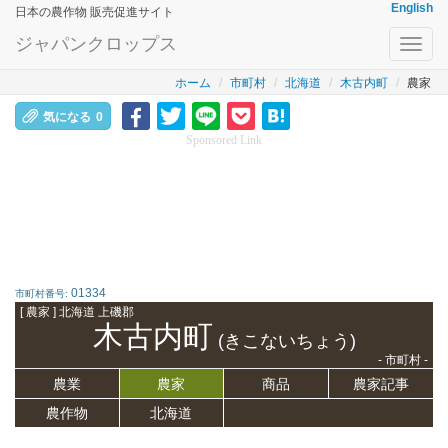
English
日本の農作物 販売促進サイト
ジャパンクロップス
Toggl
navig
ホーム
市町村
北海道
木古内町
農家
気になる
0
Sponsored Link
01334
市町村番号:
[ 農家 ] 北海道 上磯郡
木古内町
(きこないちょう)
- 市町村 -
農業
農家
商品
農家記事
農作物
北海道