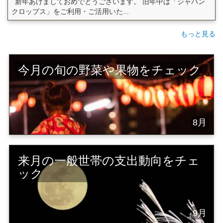
新年あけましておめでとうございます。 旧年中は「ジャパン
クロップス」をご利用・ご活用いた...
もっと見る
今月の旬の野菜や果物をチェック
8月
来月の一般世帯の支出動向をチェ
ック
9月