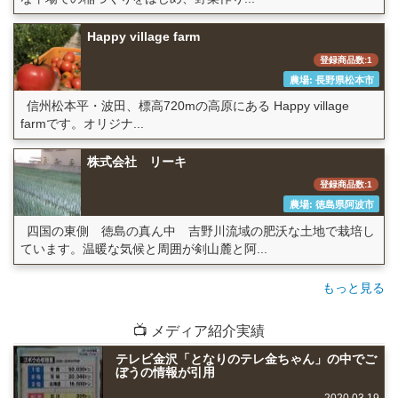
Happy village farm
登録商品数:1
農場: 長野県松本市
信州松本平・波田、標高720mの高原にある Happy village
farmです。オリジナ...
株式会社 リーキ
登録商品数:1
農場: 徳島県阿波市
四国の東側 徳島の真ん中 吉野川流域の肥沃な土地で栽培し
ています。温暖な気候と周囲が剣山麓と阿...
もっと見る
📺 メディア紹介実績
テレビ金沢「となりのテレ金ちゃん」の中でご
ぼうの情報が引用