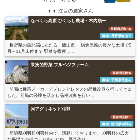
👨👩 注目の農家さん
なべくら高原 ひぐらし農場・木内順一
登録商品数:15
農場: 長野県飯山市
長野県の最北端にあたる・飯山市、 鍋倉高原の豊かな土壌で5
月～11月末位まで 野菜を収穫し...
果実的野菜 フルベジファーム
登録商品数:6
農場: 千葉県長生村
前職は種苗メーカーでメロンとレタスの品種改良を行ってきま
した。前職の経験を活かし品種改良を行い...
㈱アグリネット刈羽
登録商品数:1
農場: 新潟県刈羽村
新潟県刈羽郡刈羽村内で、活動しております。 刈羽村の広大
な平場での稲づくりをはじめ、野菜作り...