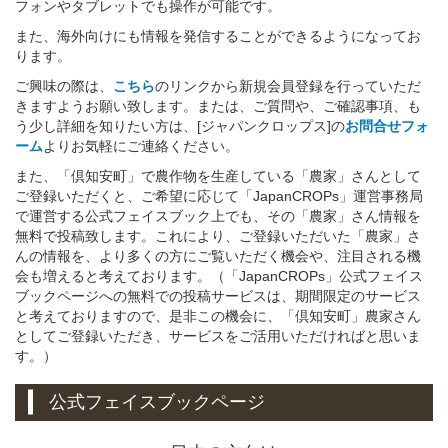
フォンやタブレットでも操作が可能です。
また、海外向けにも情報を発信することができるようになってお
ります。
ご興味の際は、
こちら
のリンクから新規会員登録を行っていただ
きますようお願い致します。または、ご質問や、ご確認事項、も
う少し詳細を知りたい方は、[ジャパンクロップス]の
お問合せフォ
ーム
よりお気軽にご連絡ください。
また、「倶知安町」で農作物を生産している「農家」さんとして
ご登録いただくと、ご希望に応じて「JapanCROPs」運営事務局
で運営する公式フェイスブック上でも、その「農家」さん情報を
無料で投稿致します。これにより、ご登録いただいた「農家」さ
んの情報を、より多くの方にご覧いただく機会や、注目される機
会も増えると考えております。（「JapanCROPs」公式フェイス
ブックページへの無料での投稿サービスは、期間限定のサービス
と考えておりますので、是非この機会に、「倶知安町」農家さん
としてご登録いただき、サービスをご活用いただければと思いま
す。）
公式フェイスブックページ