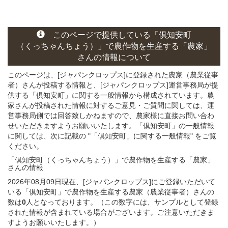
このページ
で
提供している
「倶知安町
（くっちゃんちょう）」
で農作物を生産する
「農家」
さん
の
情報について
このページは、[ジャパンクロップス]に登録された農家（農業従事
者）さんが投稿する情報と、[ジャパンクロップス]運営事務局が提
供する「倶知安町」に関する一般情報から構成されています。農
家さんが投稿された情報に対するご意見・ご質問に関しては、運
営事務局側では回答致しかねますので、農家様に直接お問い合わ
せいただきますようお願いいたします。「倶知安町」の一般情報
に関しては、次に記載の "「倶知安町」に関する一般情報" をご覧
ください。
「倶知安町（くっちゃんちょう）」
で農作物を生産する
「農家」
さん
の
情報
2026年08月09日現在、[ジャパンクロップス]にご登録いただいて
いる「倶知安町」で農作物を生産する農家（農業従事者）さんの
数は
0
人となっております。（この数字には、サンプルとして登録
された情報が含まれている場合がございます。ご注意いただきま
すようお願いいたします。）