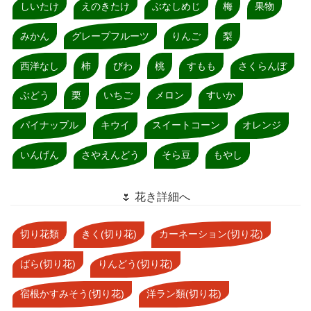
しいたけ
えのきたけ
ぶなしめじ
梅
果物
みかん
グレープフルーツ
りんご
梨
西洋なし
柿
びわ
桃
すもも
さくらんぼ
ぶどう
栗
いちご
メロン
すいか
パイナップル
キウイ
スイートコーン
オレンジ
いんげん
さやえんどう
そら豆
もやし
🌷 花き詳細へ
切り花類
きく(切り花)
カーネーション(切り花)
ばら(切り花)
りんどう(切り花)
宿根かすみそう(切り花)
洋ラン類(切り花)