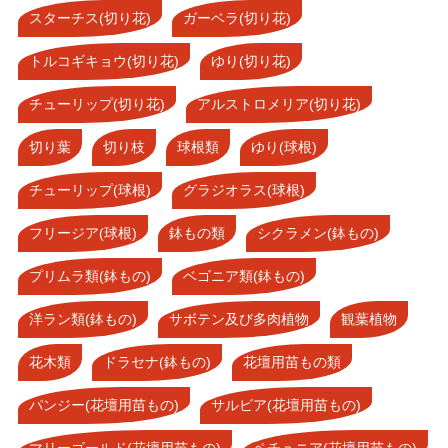
スターチス(切り花)
ガーベラ(切り花)
トルコギキョウ(切り花)
ゆり(切り花)
チューリップ(切り花)
アルストロメリア(切り花)
切り葉
切り枝
球根類
ゆり(球根)
チューリップ(球根)
グラジオラス(球根)
フリージア(球根)
鉢もの類
シクラメン(鉢もの)
プリムラ類(鉢もの)
ベゴニア類(鉢もの)
洋ラン類(鉢もの)
サボテン及び多肉植物
観葉植物
花木類
ドラセナ(鉢もの)
花壇用苗もの類
パンジー(花壇用苗もの)
サルビア(花壇用苗もの)
マリーゴールド(花壇用苗もの)
ペチュニア(花壇用苗もの)