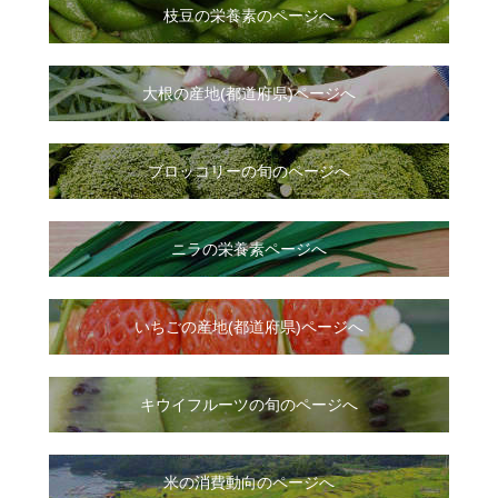
枝豆の栄養素のページへ
大根
の
産地(都道府県)ページへ
ブロッコリーの旬のページへ
ニラ
の
栄養素ページへ
いちご
の
産地(都道府県)ページへ
キウイフルーツの旬のページへ
米の消費動向のページへ