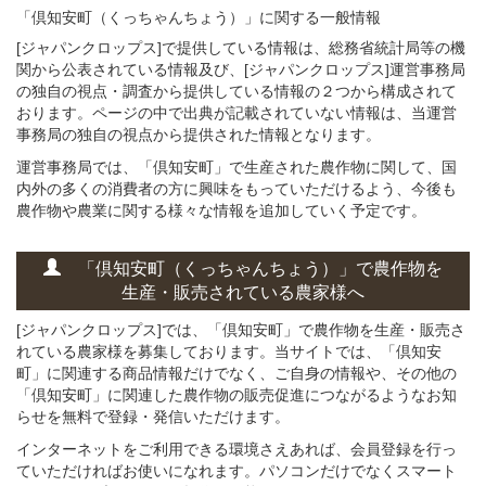
「倶知安町（くっちゃんちょう）」
に関する
一般
情報
[ジャパンクロップス]で提供している情報は、総務省統計局等の機
関から公表されている情報及び、[ジャパンクロップス]運営事務局
の独自の視点・調査から提供している情報の２つから構成されて
おります。ページの中で出典が記載されていない情報は、当運営
事務局の独自の視点から提供された情報となります。
運営事務局では、「倶知安町」で生産された農作物に関して、国
内外の多くの消費者の方に興味をもっていただけるよう、今後も
農作物や農業に関する様々な情報を追加していく予定です。
「倶知安町（くっちゃんちょう）」
で
農作物を
生産・販売されている
農家様へ
[ジャパンクロップス]では、「倶知安町」で農作物を生産・販売さ
れている農家様を募集しております。当サイトでは、「倶知安
町」に関連する商品情報だけでなく、ご自身の情報や、その他の
「倶知安町」に関連した農作物の販売促進につながるようなお知
らせを無料で登録・発信いただけます。
インターネットをご利用できる環境さえあれば、会員登録を行っ
ていただければお使いになれます。パソコンだけでなくスマート