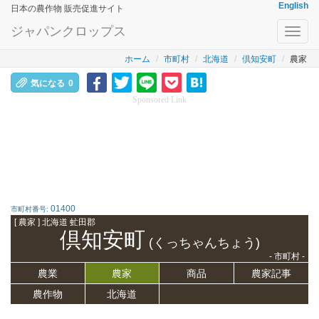
English
日本の農作物 販売促進サイト
ジャパンクロップス
Toggl
navig
ホーム
市町村
北海道
倶知安町
農家
気になる
0
Sponsored Link
01400
市町村番号:
[ 農家 ] 北海道 虻田郡
倶知安町
(くっちゃんちょう)
- 市町村 -
農業
農家
商品
農家記事
農作物
北海道