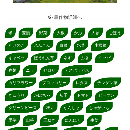
🍃 農作物詳細へ
米
麦類
野菜
大根
かぶ
人参
ごぼう
たけのこ
れんこん
白菜
水菜
小松菜
キャベツ
ほうれん草
ネギ
ふき
ミツバ
春菊
ニラ
セロリ
アスパラガス
カリフラワー
ブロッコリー
レタス
チンゲン菜
きゅうり
かぼちゃ
茄子
トマト
ピーマン
グリーンピース
枝豆
かんしょ
じゃがいも
里芋
山芋
玉ねぎ
にんにく
生姜