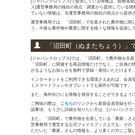
[ジャパンクロップス]で提供している情報は、総務省
ス]運営事務局の独自の視点・調査から提供している情
ていない情報は、当運営事務局の独自の視点から提供
運営事務局では、「沼田町」で生産された農作物に関
う、今後も農作物や農業に関する様々な情報を追加し
「沼田町（ぬまたちょう）」
[ジャパンクロップス]では、「沼田町」で農作物を生
「沼田町」に関連する商品情報だけでなく、ご自身の
がるようなお知らせを無料で登録・発信いただけます
インターネットをご利用できる環境さえあれば、会員
くスマートフォンやタブレットでも操作が可能です。
また、海外向けにも情報を発信することができるよう
ご興味の際は、
こちら
のリンクから新規会員登録を行
認事項、もう少し詳細を知りたい方は、[ジャパンクロ
また、「沼田町」で農作物を生産している「農家」さんと
営事務局で運営する公式フェイスブック上でも、その
ただいた「農家」さんの情報を、より多くの方にご覧