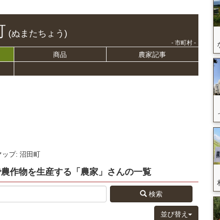
町
(ぬまたちょう)
- 市町村 -
商品
農家記事
マップ: 沼田町
で農作物を生産する
「農家」さん
の
一覧
検索
並び替え