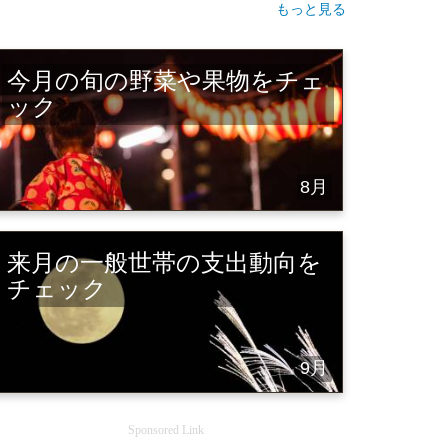
もっと見る
今月の旬の野菜や果物をチェ
ック
8月
来月の一般世帯の支出動向を
チェック
9月
Sponsored Link