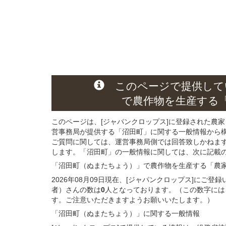
このページ
で
提供して
で農作物を生産する
このページは、[ジャパンクロップス]に登録された農家
営事務局が提供する「沼田町」に関する一般情報から
ご質問に関しては、運営事務局側では回答致しかねま
します。「沼田町」の一般情報に関しては、次に記載の 
「沼田町（ぬまたちょう）」
で農作物を生産する
「農
2026年08月09日現在、[ジャパンクロップス]にご
者）さんの数は
0
人となっております。（この数字には
す。ご注意いただきますようお願いいたします。）
「沼田町（ぬまたちょう）」
に関する
一般
情報