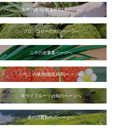
大根
の
産地(都道府県)ページへ
ブロッコリーの旬のページへ
ニラ
の
栄養素ページへ
いちご
の
産地(都道府県)ページへ
キウイフルーツの旬のページへ
米の消費動向のページへ