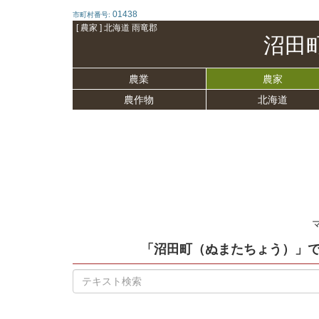
01438
市町村番号:
[ 農家 ] 北海道 雨竜郡
沼田
農業
農家
農作物
北海道
「沼田町（ぬまたちょう）」