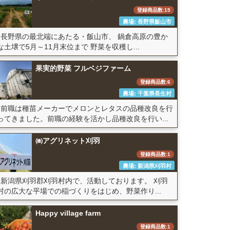
登録商品数:15
農場: 長野県飯山市
長野県の最北端にあたる・飯山市、 鍋倉高原の豊か
な土壌で5月～11月末位まで 野菜を収穫し...
果実的野菜 フルベジファーム
登録商品数:6
農場: 千葉県長生村
前職は種苗メーカーでメロンとレタスの品種改良を行
ってきました。前職の経験を活かし品種改良を行い...
㈱アグリネット刈羽
登録商品数:1
農場: 新潟県刈羽村
新潟県刈羽郡刈羽村内で、活動しております。 刈羽
村の広大な平場での稲づくりをはじめ、野菜作り...
Happy village farm
登録商品数:1