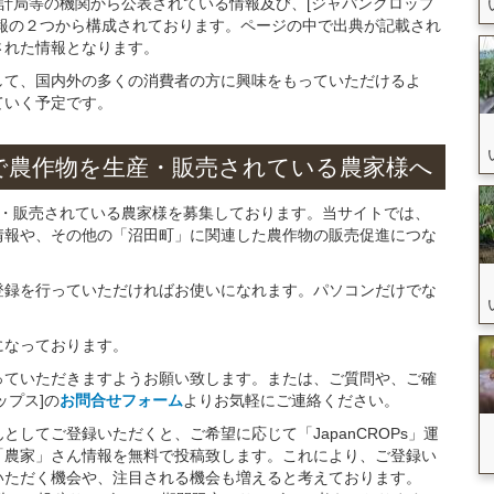
統計局等の機関から公表されている情報及び、[ジャパンクロップ
報の２つから構成されております。ページの中で出典が記載され
された情報となります。
して、国内外の多くの消費者の方に興味をもっていただけるよ
ていく予定です。
で
農作物を
生産・販売されている
農家様へ
産・販売されている農家様を募集しております。当サイトでは、
情報や、その他の「沼田町」に関連した農作物の販売促進につな
。
登録を行っていただければお使いになれます。パソコンだけでな
になっております。
っていただきますようお願い致します。または、ご質問や、ご確
ップス]の
お問合せフォーム
よりお気軽にご連絡ください。
してご登録いただくと、ご希望に応じて「JapanCROPs」運
「農家」さん情報を無料で投稿致します。これにより、ご登録い
いただく機会や、注目される機会も増えると考えております。