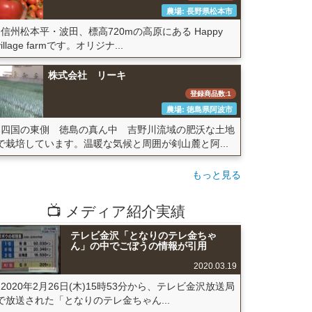
農場: 長野県松本市
信州松本平・波田、標高720mの高原にある Happy
village farmです。オリジナ...
株式会社 リーキ
登録商品数:1
農場: 徳島県阿波市
四国の東側 徳島の真ん中 吉野川流域の肥沃な土地
で栽培しています。温暖な気候と周囲が剣山麓と阿...
もっと見る
📺 メディア紹介実績
テレビ金沢「となりのテレ金ちゃ
ん」の中でごぼうの情報が引用
2020.03.19
2020年2月26日(木)15時53分から、テレビ金沢放送局
で放送された「となりのテレ金ちゃん...