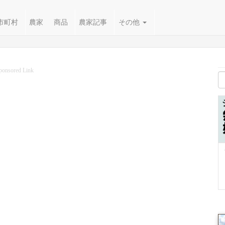
市町村
農家
商品
農家記事
その他
ponsored Link