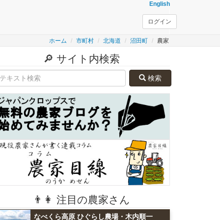
English
ログイン
ホーム
市町村
北海道
沼田町
農家
🔎 サイト内検索
検索
👨👩 注目の農家さん
なべくら高原 ひぐらし農場・木内順一