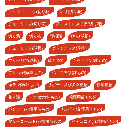
トルコギキョウ(切り花)
ゆり(切り花)
チューリップ(切り花)
アルストロメリア(切り花)
切り葉
切り枝
球根類
ゆり(球根)
チューリップ(球根)
グラジオラス(球根)
フリージア(球根)
鉢もの類
シクラメン(鉢もの)
プリムラ類(鉢もの)
ベゴニア類(鉢もの)
洋ラン類(鉢もの)
サボテン及び多肉植物
観葉植物
花木類
ドラセナ(鉢もの)
花壇用苗もの類
パンジー(花壇用苗もの)
サルビア(花壇用苗もの)
マリーゴールド(花壇用苗もの)
ペチュニア(花壇用苗もの)