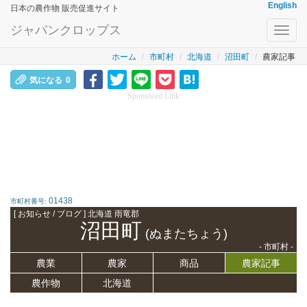
English
日本の農作物 販売促進サイト
ジャパンクロップス
Toggl
navig
ホーム
市町村
北海道
沼田町
農家記事
気になる
0
Sponsored Link
01438
市町村番号:
[ お知らせ / ブログ ] 北海道 雨竜郡
沼田町
(ぬまたちょう)
- 市町村 -
農業
農家
商品
農家記事
農作物
北海道