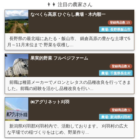
👨👩 注目の農家さん
なべくら高原 ひぐらし農場・木内順一
登録商品数:15
農場: 長野県飯山市
長野県の最北端にあたる・飯山市、 鍋倉高原の豊かな土壌で5
月～11月末位まで 野菜を収穫し...
果実的野菜 フルベジファーム
登録商品数:6
農場: 千葉県長生村
前職は種苗メーカーでメロンとレタスの品種改良を行ってきま
した。前職の経験を活かし品種改良を行い...
㈱アグリネット刈羽
登録商品数:1
農場: 新潟県刈羽村
新潟県刈羽郡刈羽村内で、活動しております。 刈羽村の広大
な平場での稲づくりをはじめ、野菜作り...