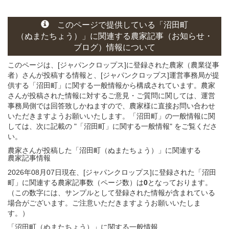
このページ
で
提供している
「沼田町
（ぬまたちょう）」
に関連する
農家記事（お知らせ・
ブログ）
情報について
このページは、[ジャパンクロップス]に登録された農家（農業従事
者）さんが投稿する情報と、[ジャパンクロップス]運営事務局が提
供する「沼田町」に関する一般情報から構成されています。農家
さんが投稿された情報に対するご意見・ご質問に関しては、運営
事務局側では回答致しかねますので、農家様に直接お問い合わせ
いただきますようお願いいたします。「沼田町」の一般情報に関
しては、次に記載の "「沼田町」に関する一般情報" をご覧くださ
い。
農家さんが投稿した「沼田町（ぬまたちょう）」
に関連する
農家記事
情報
2026年08月07日現在、[ジャパンクロップス]に登録された「沼田
町」に関連する農家記事数（ページ数）は
0
となっております。
（この数字には、サンプルとして登録された情報が含まれている
場合がございます。ご注意いただきますようお願いいたしま
す。）
「沼田町（ぬまたちょう）」
に関する
一般
情報