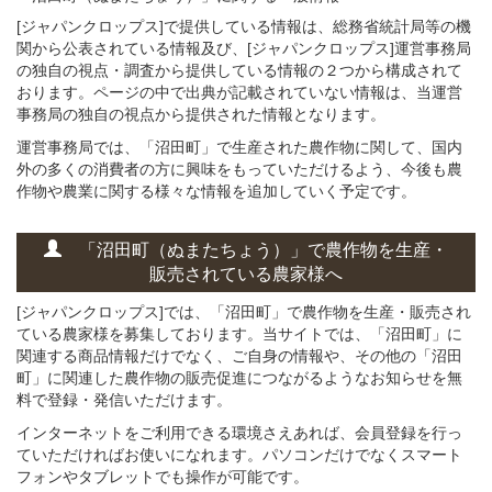
[ジャパンクロップス]で提供している情報は、総務省統計局等の機
関から公表されている情報及び、[ジャパンクロップス]運営事務局
の独自の視点・調査から提供している情報の２つから構成されて
おります。ページの中で出典が記載されていない情報は、当運営
事務局の独自の視点から提供された情報となります。
運営事務局では、「沼田町」で生産された農作物に関して、国内
外の多くの消費者の方に興味をもっていただけるよう、今後も農
作物や農業に関する様々な情報を追加していく予定です。
「沼田町（ぬまたちょう）」
で
農作物を
生産・
販売されている
農家様へ
[ジャパンクロップス]では、「沼田町」で農作物を生産・販売され
ている農家様を募集しております。当サイトでは、「沼田町」に
関連する商品情報だけでなく、ご自身の情報や、その他の「沼田
町」に関連した農作物の販売促進につながるようなお知らせを無
料で登録・発信いただけます。
インターネットをご利用できる環境さえあれば、会員登録を行っ
ていただければお使いになれます。パソコンだけでなくスマート
フォンやタブレットでも操作が可能です。