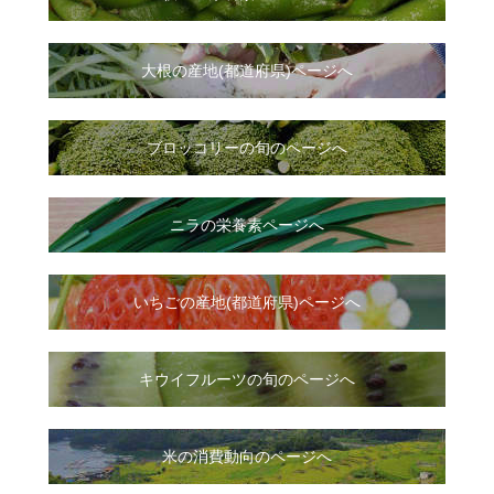
大根
の
産地(都道府県)ページへ
ブロッコリーの旬のページへ
ニラ
の
栄養素ページへ
いちご
の
産地(都道府県)ページへ
キウイフルーツの旬のページへ
米の消費動向のページへ