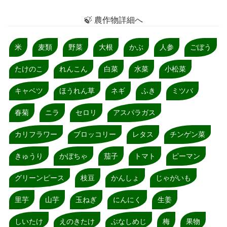
🍃 農作物詳細へ
米
麦類
野菜
大根
かぶ
人参
ごぼう
たけのこ
れんこん
白菜
水菜
小松菜
キャベツ
ほうれん草
ネギ
ふき
ミツバ
春菊
ニラ
セロリ
アスパラガス
カリフラワー
ブロッコリー
レタス
チンゲン菜
きゅうり
かぼちゃ
茄子
トマト
ピーマン
グリーンピース
枝豆
かんしょ
じゃがいも
里芋
山芋
玉ねぎ
にんにく
生姜
しいたけ
えのきたけ
ぶなしめじ
梅
果物