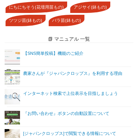
にちにちそう(花壇用苗もの)
アジサイ(鉢もの)
ツツジ苗(鉢もの)
バラ苗(鉢もの)
📗 マニュアル 一覧
【SNS簡単投稿】機能のご紹介
農家さんが『ジャパンクロップス』を利用する理由
インターネット検索で上位表示を目指しましょう
『お問い合わせ』ボタンの自動設置について
[ジャパンクロップス]で閲覧できる情報について