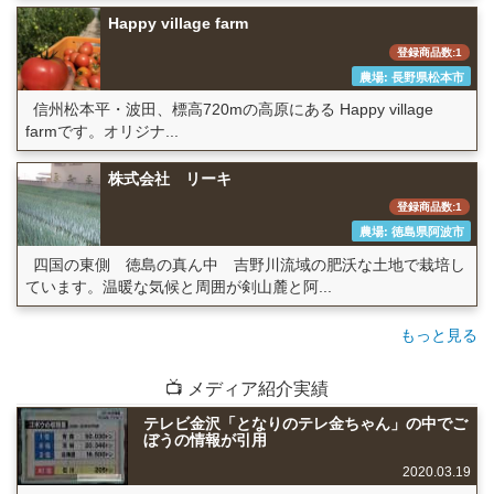
Happy village farm
登録商品数:1
農場: 長野県松本市
信州松本平・波田、標高720mの高原にある Happy village
farmです。オリジナ...
株式会社 リーキ
登録商品数:1
農場: 徳島県阿波市
四国の東側 徳島の真ん中 吉野川流域の肥沃な土地で栽培し
ています。温暖な気候と周囲が剣山麓と阿...
もっと見る
📺 メディア紹介実績
テレビ金沢「となりのテレ金ちゃん」の中でご
ぼうの情報が引用
2020.03.19