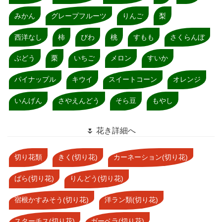
みかん
グレープフルーツ
りんご
梨
西洋なし
柿
びわ
桃
すもも
さくらんぼ
ぶどう
栗
いちご
メロン
すいか
パイナップル
キウイ
スイートコーン
オレンジ
いんげん
さやえんどう
そら豆
もやし
🌷 花き詳細へ
切り花類
きく(切り花)
カーネーション(切り花)
ばら(切り花)
りんどう(切り花)
宿根かすみそう(切り花)
洋ラン類(切り花)
スターチス(切り花)
ガーベラ(切り花)